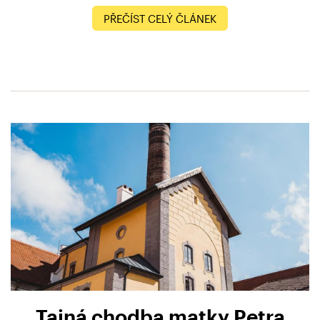
PŘEČÍST CELÝ ČLÁNEK
Tajná chodba matky Petra