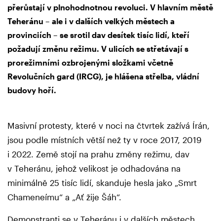
přerůstají v plnohodnotnou revoluci. V hlavním městě
Teheránu – ale i v dalších velkých městech a
provinciích – se srotil dav desítek tisíc lidí, kteří
požadují změnu režimu. V ulicích se střetávají s
prorežimními ozbrojenými složkami včetně
Revolučních gard (IRCG), je hlášena střelba, vládní
budovy hoří.
Masivní protesty, které v noci na čtvrtek zažívá Írán,
jsou podle místních větší než ty v roce 2017, 2019
i 2022. Země stojí na prahu změny režimu, dav
v Teheránu, jehož velikost je odhadována na
minimálně 25 tisíc lidí, skanduje hesla jako „Smrt
Chameneímu“ a „Ať žije Šáh“.
Demonstranti se v Teheránu i v dalších městech