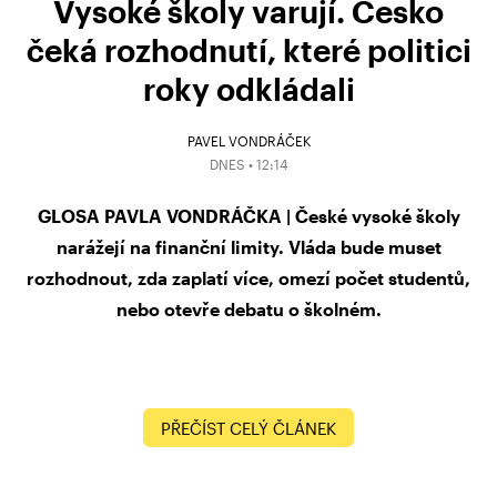
Vysoké školy varují. Česko
čeká rozhodnutí, které politici
roky odkládali
PAVEL VONDRÁČEK
DNES • 12:14
GLOSA PAVLA VONDRÁČKA | České vysoké školy
narážejí na finanční limity. Vláda bude muset
rozhodnout, zda zaplatí více, omezí počet studentů,
nebo otevře debatu o školném.
PŘEČÍST CELÝ ČLÁNEK