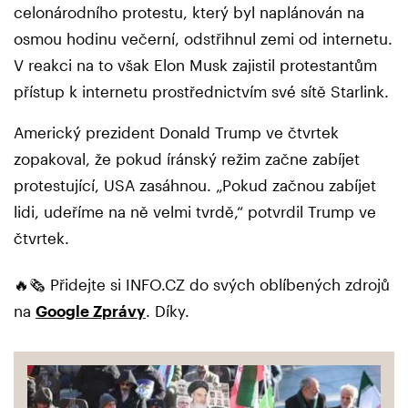
celonárodního protestu, který byl naplánován na
osmou hodinu večerní, odstřihnul zemi od internetu.
V reakci na to však Elon Musk zajistil protestantům
přístup k internetu prostřednictvím své sítě Starlink.
Americký prezident Donald Trump ve čtvrtek
zopakoval, že pokud íránský režim začne zabíjet
protestující, USA zasáhnou. „Pokud začnou zabíjet
lidi, udeříme na ně velmi tvrdě,“ potvrdil Trump ve
čtvrtek.
🔥🗞️ Přidejte si INFO.CZ do svých oblíbených zdrojů
na
Google Zprávy
. Díky.