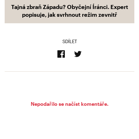
Tajná zbraň Západu? Obyčejní Íránci. Expert
popisuje, jak svrhnout režim zevnitř
SDÍLET
Nepodařilo se načíst komentáře.