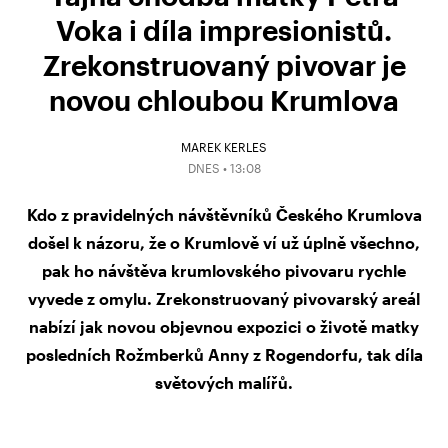
Voka i díla impresionistů.
Zrekonstruovaný pivovar je
novou chloubou Krumlova
MAREK KERLES
DNES • 13:08
Kdo z pravidelných návštěvníků Českého Krumlova
došel k názoru, že o Krumlově ví už úplně všechno,
pak ho návštěva krumlovského pivovaru rychle
vyvede z omylu. Zrekonstruovaný pivovarský areál
nabízí jak novou objevnou expozici o životě matky
posledních Rožmberků Anny z Rogendorfu, tak díla
světových malířů.