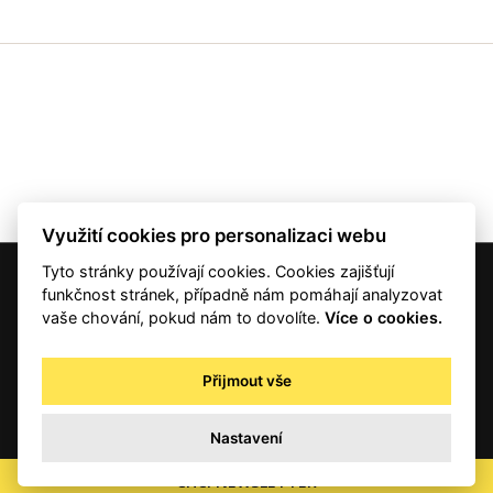
Využití cookies pro personalizaci webu
Tyto stránky používají cookies. Cookies zajišťují
© 2001 — 2026 Copyright CMI News a dodavatelé obsahu. |
Cookies
funkčnost stránek, případně nám pomáhají analyzovat
Kontakt
vaše chování, pokud nám to dovolíte.
Více o cookies.
RSS
Autorská práva
Přijmout vše
Zpracování osobních údajů - registrovaní a předplatitelé
Zpracování osobních údajů pro novinářské a další účely
Nastavení
Obchodní podmínky
office@info.cz
CHCI NEWSLETTER