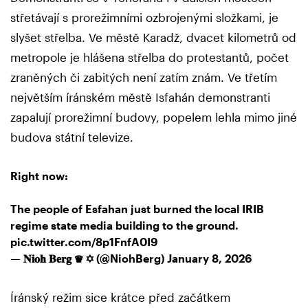
střetávají s prorežimními ozbrojenými složkami, je
slyšet střelba. Ve městě Karadž, dvacet kilometrů od
metropole je hlášena střelba do protestantů, počet
zraněných či zabitých není zatím znám. Ve třetím
největším íránském městě Isfahán demonstranti
zapalují prorežimní budovy, popelem lehla mimo jiné
budova státní televize.
Right now:
The people of Esfahan just burned the local IRIB
regime state media building to the ground.
pic.twitter.com/8p1FnfA0I9
— 𝐍𝐢𝐨𝐡 𝐁𝐞𝐫𝐠 ♛ ✡︎ (@NiohBerg)
January 8, 2026
Íránský režim sice krátce před začátkem