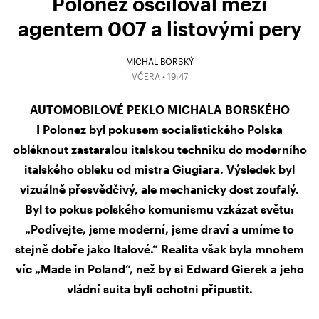
Polonez osciloval mezi
agentem 007 a listovými pery
MICHAL BORSKÝ
VČERA • 19:47
AUTOMOBILOVÉ PEKLO MICHALA BORSKÉHO
I Polonez byl pokusem socialistického Polska
obléknout zastaralou italskou techniku do moderního
italského obleku od mistra Giugiara. Výsledek byl
vizuálně přesvědčivý, ale mechanicky dost zoufalý.
Byl to pokus polského komunismu vzkázat světu:
„Podívejte, jsme moderní, jsme draví a umíme to
stejně dobře jako Italové.“ Realita však byla mnohem
víc „Made in Poland“, než by si Edward Gierek a jeho
vládní suita byli ochotni připustit.