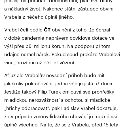
posílají na pořádání demonstrací, platí své dluhy
a nákladný život. Nakonec státní zástupce obvinil
Vrabela z něčeho úplně jiného.
Vrabel čelí podle
ČT
obvinění z toho, že čerpal
v době pandemie neprávem covidové dotace ve
výši přes půl milionu korun. Na podporu přitom
údajně neměl nárok. Pokud soud prokáže Vrabelovi
vinu, hrozí mu až pět let vězení.
Ať už ale Vrabelův nevšední příběh bude mít
jakékoliv pokračování, jedna věc je jistá už dnes.
Jestliže takový Filip Turek omlouvá své prohřešky
mladickou nerozvážností a ochotou si mladické
„hříchy odpracovat“, pak Ladislav Vrabel dokazuje,
že v případě změny lidského chování je možné asi
úplně všechno. Na to, že se z Vrabela, před 15 lety