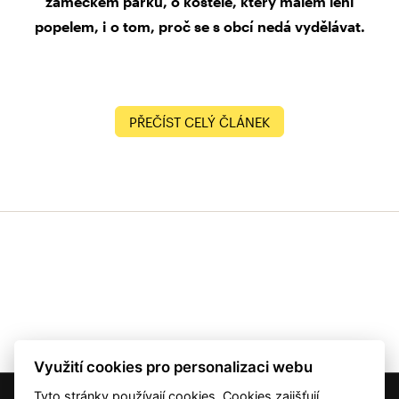
zámeckém parku, o kostele, který málem lehl
popelem, i o tom, proč se s obcí nedá vydělávat.
PŘEČÍST CELÝ ČLÁNEK
Využití cookies pro personalizaci webu
Tyto stránky používají cookies. Cookies zajišťují
© 2001 — 2026 Copyright CMI News a dodavatelé obsahu. |
Cookies