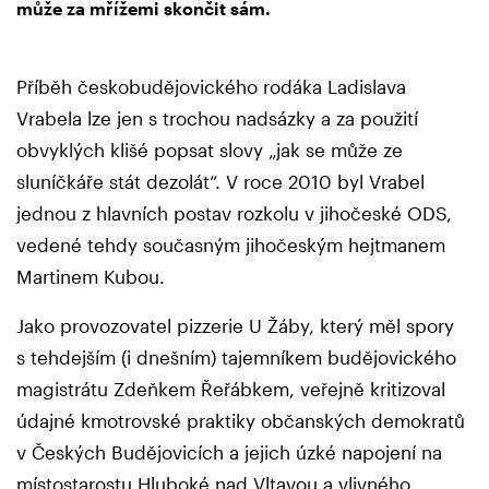
může za mřížemi skončit sám.
Příběh českobudějovického rodáka Ladislava
Vrabela lze jen s trochou nadsázky a za použití
obvyklých klišé popsat slovy „jak se může ze
sluníčkáře stát dezolát“. V roce 2010 byl Vrabel
jednou z hlavních postav rozkolu v jihočeské ODS,
vedené tehdy současným jihočeským hejtmanem
Martinem Kubou.
Jako provozovatel pizzerie U Žáby, který měl spory
s tehdejším (i dnešním) tajemníkem budějovického
magistrátu Zdeňkem Řeřábkem, veřejně kritizoval
údajné kmotrovské praktiky občanských demokratů
v Českých Budějovicích a jejich úzké napojení na
místostarostu Hluboké nad Vltavou a vlivného