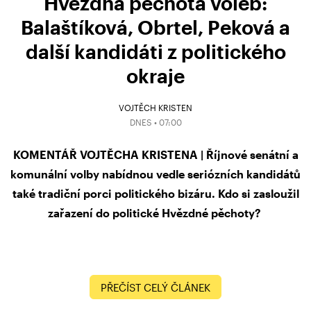
Hvězdná pěchota voleb:
Balaštíková, Obrtel, Peková a
další kandidáti z politického
okraje
VOJTĚCH KRISTEN
DNES • 07:00
KOMENTÁŘ VOJTĚCHA KRISTENA | Říjnové senátní a
komunální volby nabídnou vedle seriózních kandidátů
také tradiční porci politického bizáru. Kdo si zasloužil
zařazení do politické Hvězdné pěchoty?
PŘEČÍST CELÝ ČLÁNEK