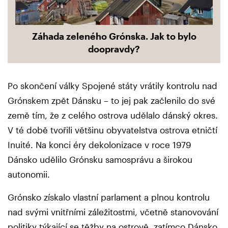
Záhada zeleného Grónska. Jak to bylo
doopravdy?
Po skončení války Spojené státy vrátily kontrolu nad
Grónskem zpět Dánsku – to jej pak začlenilo do své
země tím, že z celého ostrova udělalo dánský okres.
V té době tvořili většinu obyvatelstva ostrova etničtí
Inuité. Na konci éry dekolonizace v roce 1979
Dánsko udělilo Grónsku samosprávu a širokou
autonomii.
Grónsko získalo vlastní parlament a plnou kontrolu
nad svými vnitřními záležitostmi, včetně stanovování
politiky týkající se těžby na ostrově, zatímco Dánsko