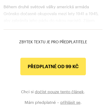
Během druhé světové války americká armáda
Grónsko dočasně okupovala mezi lety 1941 a 1945,
aby zabránila jeho pádu do rukou nacistů. Zájem
Ameriky o Grónsko se však stal mnohem, mnohem
intenzivnějším než kdy předtím až za studené války.
ZBYTEK TEXTU JE PRO PŘEDPLATITELE
PŘEDPLATNÉ OD 99 KČ
Chci si
dočíst pouze tento článek
.
Mám předplatné –
přihlásit se
.