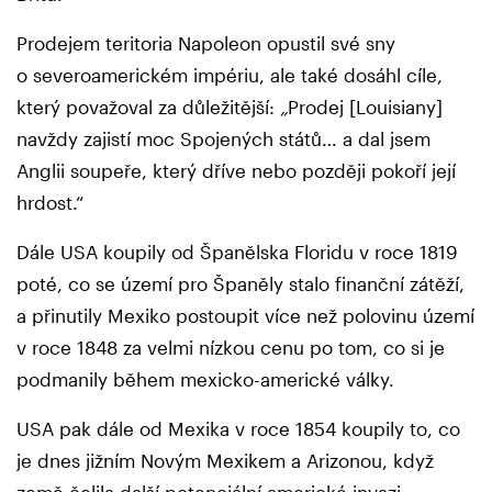
Prodejem teritoria Napoleon opustil své sny
o severoamerickém impériu, ale také dosáhl cíle,
který považoval za důležitější:
„
Prodej [Louisiany]
navždy zajistí moc Spojených států… a dal jsem
Anglii soupeře, který dříve nebo později pokoří její
hrdost.“
Dále USA koupily od Španělska Floridu v roce 1819
poté, co se území pro Španěly stalo finanční zátěží,
a přinutily Mexiko postoupit více než polovinu území
v roce 1848 za velmi nízkou cenu po tom, co si je
podmanily během mexicko-americké války.
USA pak dále od Mexika v roce 1854 koupily to, co
je dnes jižním Novým Mexikem a Arizonou, když