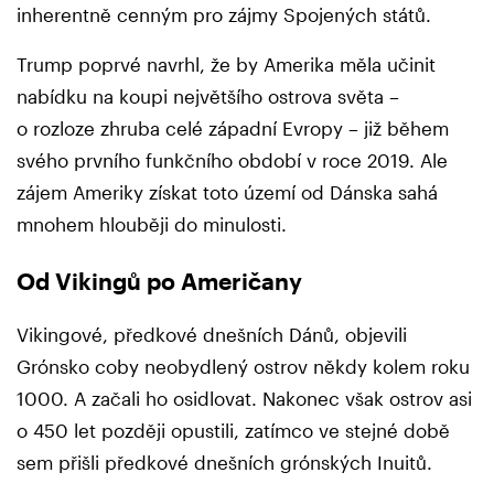
inherentně cenným pro zájmy Spojených států.
Trump poprvé navrhl, že by Amerika měla učinit
nabídku na koupi největšího ostrova světa –
o rozloze zhruba celé západní Evropy – již během
svého prvního funkčního období v roce 2019. Ale
zájem Ameriky získat toto území od Dánska sahá
mnohem hlouběji do minulosti.
Od Vikingů po Američany
Vikingové, předkové dnešních Dánů, objevili
Grónsko coby neobydlený ostrov někdy kolem roku
1000. A začali ho osidlovat. Nakonec však ostrov asi
o 450 let později opustili, zatímco ve stejné době
sem přišli předkové dnešních grónských Inuitů.