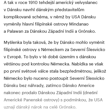
A tak v roce 1910 tehdejší americký velvyslanec
v Dánsku navrhl dánským představitelům
komplikované schéma, v němž by USA Dánsku
vyměnily hlavní filipínské ostrovy Mindanao
a Palawan za Dánskou Západní Indii a Grónsko.
Myšlenka byla taková, že by Dánsko mohlo vyměnit
filipínské ostrovy s Německem za Severní Šlesvicko
v Evropě. To bylo v té době územím s dánskou
většinou pod kontrolou Německa. Nabídka se však
po první světové válce stala bezpředmětnou, jelikož
Německo bylo nuceno postoupit Severní Šlesvicko
Dánsku bez náhrady, zatímco Dánsko Americe
nakonec prodalo Dánskou Západní Indii (dnešní
Americké Panenské ostrovy) s podmínkou, že USA
uznají dánský nárok na celé Grónsko.