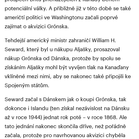
potenciální války. A přibližně již v této době se také
američtí politici ve Washingtonu začali poprvé
zajímat o akvizici Grónska.
Tehdejší americký ministr zahraničí William H.
Seward, který byl u nákupu Aljašky, prosazoval
nákup Grónska od Dánska, protože by spolu se
získáním Aljašky mohl být vyvíjen tlak na Kanaďany
vklíněné mezi nimi, aby se nakonec také připojili ke
Spojeným státům.
Seward začal s Dánskem jak o koupi Grónska, tak
dokonce i Islandu (ten získal nezávislost na Dánsku
až v roce 1944) jednat rok poté – v roce 1868. Ale
tato jednání nakonec skončila dříve, než pořádně
začala, protože pro navrhovanou akvizici chyběla