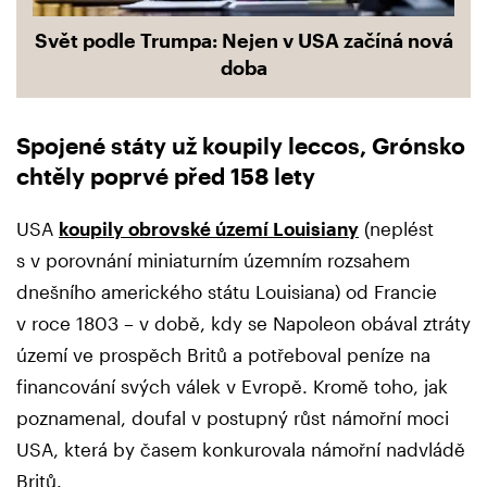
Svět podle Trumpa: Nejen v USA začíná nová
doba
Spojené státy už koupily leccos, Grónsko
chtěly poprvé před 158 lety
USA
koupily obrovské území Louisiany
(neplést
s v porovnání miniaturním územním rozsahem
dnešního amerického státu Louisiana) od Francie
v roce 1803 – v době, kdy se Napoleon obával ztráty
území ve prospěch Britů a potřeboval peníze na
financování svých válek v Evropě. Kromě toho, jak
poznamenal, doufal v postupný růst námořní moci
USA, která by časem konkurovala námořní nadvládě
Britů.