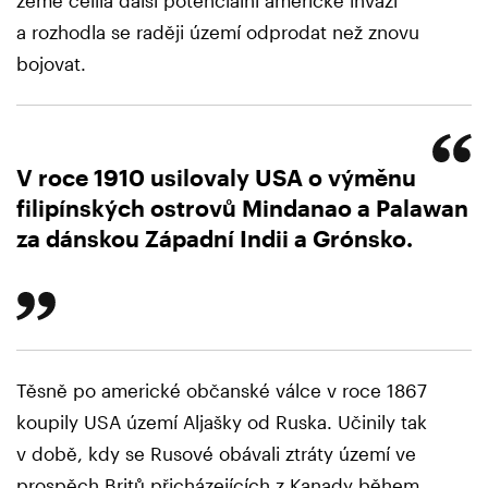
země čelila další potenciální americké invazi
a rozhodla se raději území odprodat než znovu
bojovat.
V roce 1910 usilovaly USA o výměnu
filipínských ostrovů Mindanao a Palawan
za dánskou Západní Indii a Grónsko.
Těsně po americké občanské válce v roce 1867
koupily USA území Aljašky od Ruska. Učinily tak
v době, kdy se Rusové obávali ztráty území ve
prospěch Britů přicházejících z Kanady během