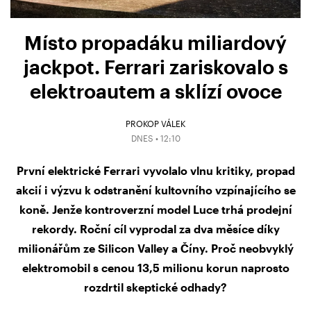
Místo propadáku miliardový
jackpot. Ferrari zariskovalo s
elektroautem a sklízí ovoce
PROKOP VÁLEK
DNES • 12:10
První elektrické Ferrari vyvolalo vlnu kritiky, propad
akcií i výzvu k odstranění kultovního vzpínajícího se
koně. Jenže kontroverzní model Luce trhá prodejní
rekordy. Roční cíl vyprodal za dva měsíce díky
milionářům ze Silicon Valley a Číny. Proč neobvyklý
elektromobil s cenou 13,5 milionu korun naprosto
rozdrtil skeptické odhady?