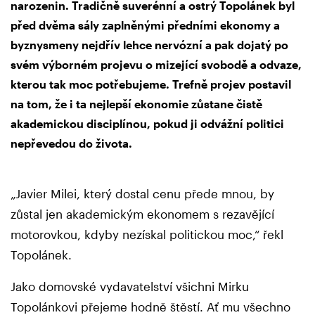
narozenin. Tradičně suverénní a ostrý Topolánek byl
před dvěma sály zaplněnými předními ekonomy a
byznysmeny nejdřív lehce nervózní a pak dojatý po
svém výborném projevu o mizející svobodě a odvaze,
kterou tak moc potřebujeme. Trefně projev postavil
na tom, že i ta nejlepší ekonomie zůstane čistě
akademickou disciplínou, pokud ji odvážní politici
nepřevedou do života.
„Javier Milei, který dostal cenu přede mnou, by
zůstal jen akademickým ekonomem s rezavějící
motorovkou, kdyby nezískal politickou moc,“ řekl
Topolánek.
Jako domovské vydavatelství všichni Mirku
Topolánkovi přejeme hodně štěstí. Ať mu všechno