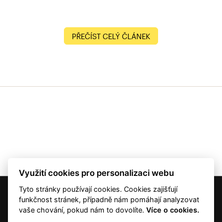
PŘEČÍST CELÝ ČLÁNEK
Využití cookies pro personalizaci webu
Tyto stránky používají cookies. Cookies zajišťují
© 2001 — 2026 Copyright CMI News a dodavatelé obsahu. |
Cookies
funkčnost stránek, případně nám pomáhají analyzovat
Kontakt
vaše chování, pokud nám to dovolíte.
Více o cookies.
RSS