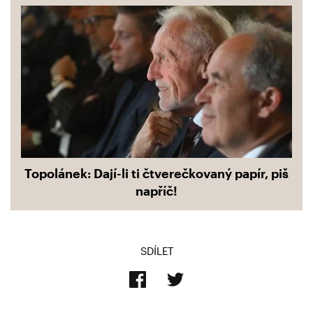
Topolánek: Dají-li ti čtverečkovaný papír, piš
napříč!
SDÍLET