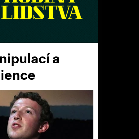
nipulací a
dience