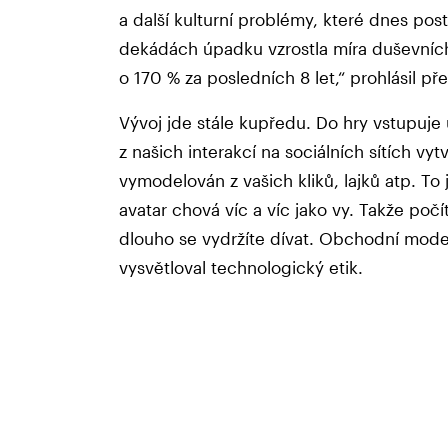
a další kulturní problémy, které dnes pos
dekádách úpadku vzrostla míra duševních
o 170 % za posledních 8 let,“ prohlásil př
Vývoj jde stále kupředu. Do hry vstupuje
z našich interakcí na sociálních sítích vytv
vymodelován z vašich kliků, lajků atp. To
avatar chová víc a víc jako vy. Takže poč
dlouho se vydržíte dívat. Obchodní model
vysvětloval technologický etik.