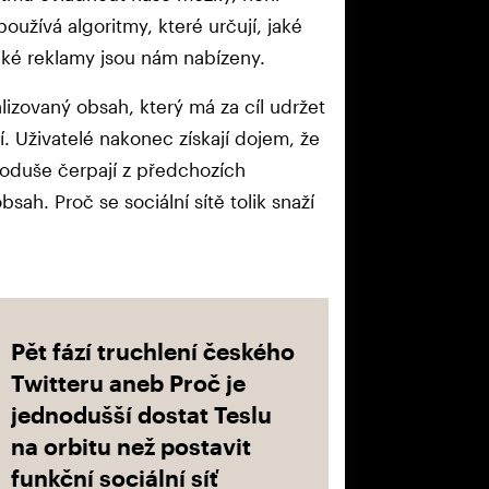
oužívá algoritmy, které určují, jaké
jaké reklamy jsou nám nabízeny.
lizovaný obsah, který má za cíl udržet
ní. Uživatelé nakonec získají dojem, že
noduše čerpají z předchozích
sah. Proč se sociální sítě tolik snaží
Pět fází truchlení českého
Twitteru aneb Proč je
jednodušší dostat Teslu
na orbitu než postavit
funkční sociální síť