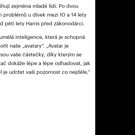
tihují zejména mladé lidi. Po dvou
 problémů u dívek mezi 10 a 14 lety
ed pěti lety Harris před zákonodárci.
 umělá inteligence, která je schopná
ořit naše „avatary“. „Avatar je
 jsou vaše částečky, díky kterým se
ítač dokáže lépe a lépe odhadovat, jak
 je udržet vaši pozornost co nejdéle,“