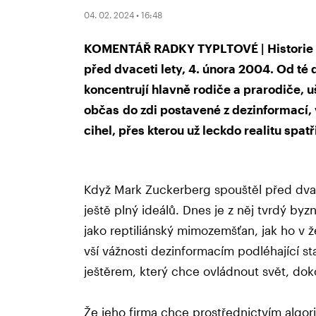
04. 02. 2024 • 16:48
KOMENTÁŘ RADKY TYPLTOVÉ | Historie F
před dvaceti lety, 4. února 2004. Od té 
koncentrují hlavně rodiče a prarodiče, u
občas do zdi postavené z dezinformací,
cihel, přes kterou už leckdo realitu spat
Když Mark Zuckerberg spouštěl před dvace
ještě plný ideálů. Dnes je z něj tvrdý by
jako reptiliánský mimozemšťan, jak ho v 
vší vážnosti dezinformacím podléhající sta
ještěrem, který chce ovládnout svět, do
Že jeho firma chce prostřednictvím algo