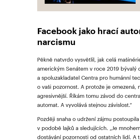
Facebook jako hrací auto
narcismu
Pěkně natvrdo vysvětlil, jak celá mašinér
americkým Senátem v roce 2019 bývalý d
a spoluzakladatel Centra pro humánní tech
o vaši pozornost. A protože je omezená, m
agresivnější. Říkám tomu závod do centr
automat. A vyvolává stejnou závislost.“
Později snaha o udržení zájmu postoupil
v podobě lajků a sledujících. „Je mnohem l
dostávání pozornosti od ostatních lidí. 