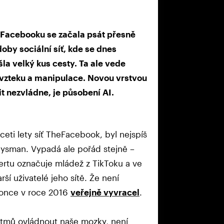
acebooku se začala psát přesně
doby sociální síť, kde se dnes
šla velký kus cesty. Ta ale vede
 vzteku a manipulace. Novou vrstvou
řit nezvládne, je působení AI.
ti lety síť TheFacebook, byl nejspíš
znysman. Vypadá ale pořád stejně –
žertu označuje mládež z TikToku a ve
rší uživatelé jeho sítě. Že není
konce v roce 2016
veřejně vyvracel
.
ritmů ovládnout naše mozky, není