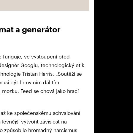
mat a generátor
ie funguje, ve vystoupení před
esignér Googlu, technologický etik
nologie Tristan Harris: „Soutěží se
usí být firmy čím dál tím
a mozku. Feed se chová jako hrací
a až ke společenskému schvalování
evnější vytvořit závislost na
A to způsobilo hromadný narcismus