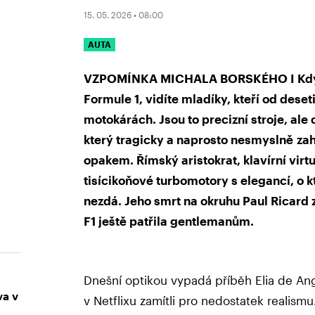
15. 05. 2026 • 08:00
AUTA
VZPOMÍNKA MICHALA BORSKÉHO I Když s
Formule 1, vidíte mladíky, kteří od deseti
motokárách. Jsou to precizní stroje, ale 
který tragicky a naprosto nesmyslně zah
opakem. Římský aristokrat, klavírní virtu
tisícikoňové turbomotory s elegancí, o 
nezdá. Jeho smrt na okruhu Paul Ricard 
F1 ještě patřila gentlemanům.
Dnešní optikou vypadá příběh Elia de Ange
va v
v Netflixu zamítli pro nedostatek realism