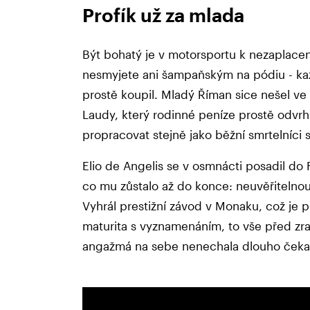
Profík už za mlada
Být bohatý je v motorsportu k nezaplacen
nesmyjete ani šampaňským na pódiu - kaž
prostě koupil. Mladý Říman sice nešel ve
Laudy, který rodinné peníze prostě odvrh
propracovat stejně jako běžní smrtelníci 
Elio de Angelis se v osmnácti posadil do 
co mu zůstalo až do konce: neuvěřitelnou
Vyhrál prestižní závod v Monaku, což je p
maturita s vyznamenáním, to vše před zra
angažmá na sebe nenechala dlouho čeka