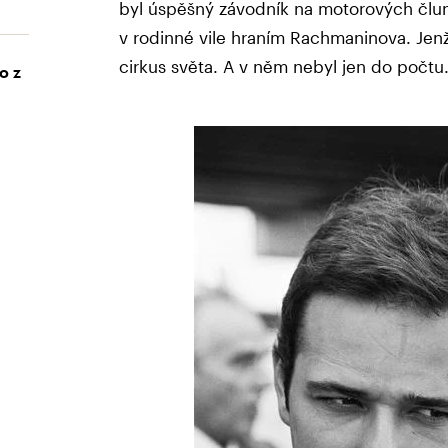
byl úspěšný závodník na motorových člun
v rodinné vile hraním Rachmaninova. Jenž
cirkus světa. A v něm nebyl jen do počtu. 
o z