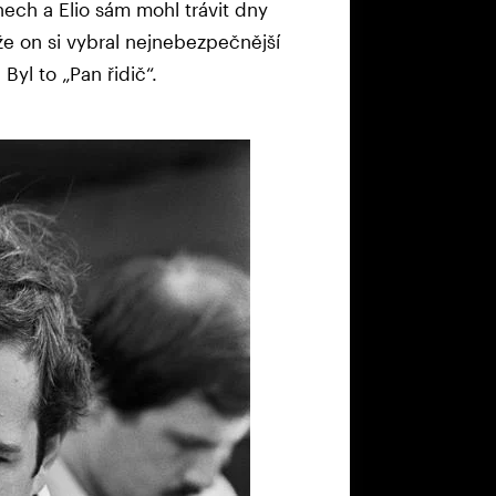
ech a Elio sám mohl trávit dny
e on si vybral nejnebezpečnější
Byl to „Pan řidič“.