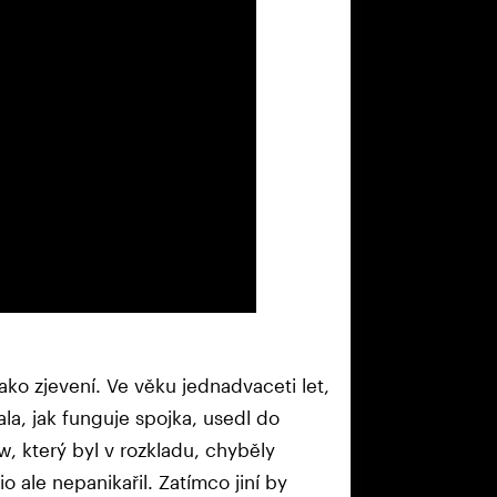
ako zjevení. Ve věku jednadvaceti let,
ala, jak funguje spojka, usedl do
který byl v rozkladu, chyběly
o ale nepanikařil. Zatímco jiní by