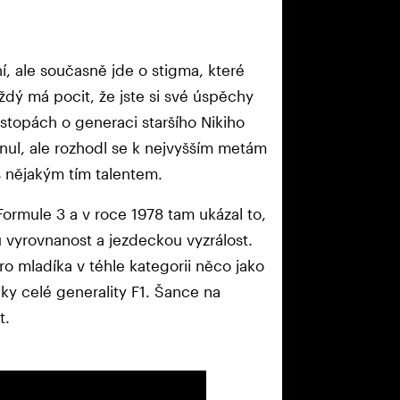
í, ale současně jde o stigma, které
dý má pocit, že jste si své úspěchy
 stopách o generaci staršího Nikiho
nul, ale rozhodl se k nejvyšším metám
s nějakým tím talentem.
Formule 3 a v roce 1978 tam ukázal to,
 vyrovnanost a jezdeckou vyzrálost.
ro mladíka v téhle kategorii něco jako
ky celé generality F1. Šance na
t.