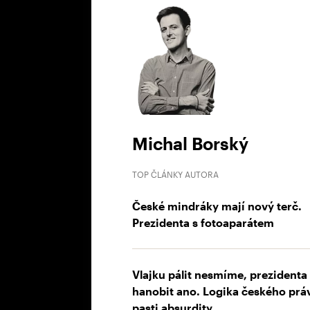
Michal Borský
TOP ČLÁNKY AUTORA
České mindráky mají nový terč.
Prezidenta s fotoaparátem
Vlajku pálit nesmíme, prezidenta
hanobit ano. Logika českého prá
pasti absurdity