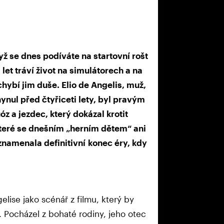
e dnes podíváte na startovní rošt
 let tráví život na simulátorech a na
chybí jim duše. Elio de Angelis, muž,
ynul před čtyřiceti lety, byl pravým
óz a jezdec, který dokázal krotit
které se dnešním „herním dětem“ ani
znamenala definitivní konec éry, kdy
lise jako scénář z filmu, který by
u. Pocházel z bohaté rodiny, jeho otec