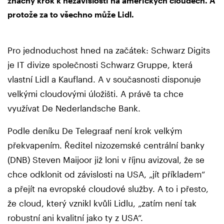
značný krok k nezávislosti na amerických cloudech. A
protože za to všechno může Lidl.
Pro jednoduchost hned na začátek: Schwarz Digits
je IT divize společnosti Schwarz Gruppe, která
vlastní Lidl a Kaufland. A v současnosti disponuje
velkými cloudovými úložišti. A právě ta chce
využívat De Nederlandsche Bank.
Podle deníku De Telegraaf není krok velkým
překvapením. Ředitel nizozemské centrální banky
(DNB) Steven Maijoor již loni v říjnu avizoval, že se
chce odklonit od závislosti na USA, „jít příkladem“
a přejít na evropské cloudové služby. A to i přesto,
že cloud, který vznikl kvůli Lidlu, „zatím není tak
robustní ani kvalitní jako ty z USA“.