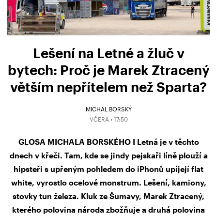
Lešení na Letné a žluč v
bytech: Proč je Marek Ztracený
větším nepřítelem než Sparta?
MICHAL BORSKÝ
VČERA • 17:50
GLOSA MICHALA BORSKÉHO I Letná je v těchto
dnech v křeči. Tam, kde se jindy pejskaři líně plouží a
hipsteři s upřeným pohledem do iPhonů upíjejí flat
white, vyrostlo ocelové monstrum. Lešení, kamiony,
stovky tun železa. Kluk ze Šumavy, Marek Ztracený,
kterého polovina národa zbožňuje a druhá polovina