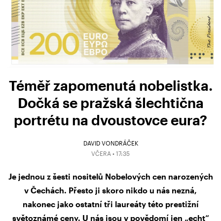
Téměř zapomenutá nobelistka.
Dočká se pražská šlechtična
portrétu na dvoustovce eura?
DAVID VONDRÁČEK
VČERA • 17:35
Je jednou z šesti nositelů Nobelových cen narozených
v Čechách. Přesto ji skoro nikdo u nás nezná,
nakonec jako ostatní tři laureáty této prestižní
světoznámé ceny. U nás jsou v povědomí jen „echt“