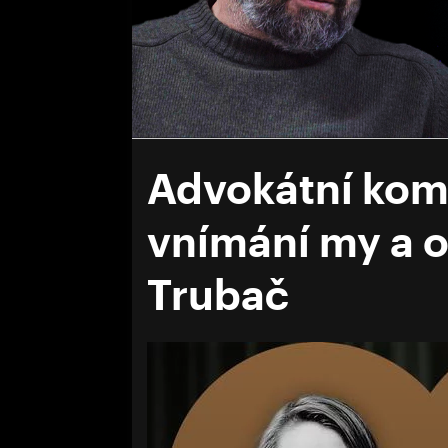
Advokátní komo
vnímání my a on
Trubač
Volume
0%