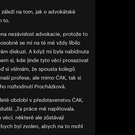
 záleží na tom, jak o advokátské
n to.
ěna nezávislost advokacie, protože to
 osobně se mi na té mé vždy líbilo
ám diskuzi. A když mi byla nabídnuta
sem si, kde jinde tyto věci prosazovat
teď si všímám, že spousta kolegů
aší profese, ale mimo ČAK, tak si
vého rozhodnutí Procházková.
leté období v představenstvu ČAK,
dušší. „Ta práce mě naplňovala.
 věcí, některé ale zůstávají
 bych byl zvolen, abych na to mohl