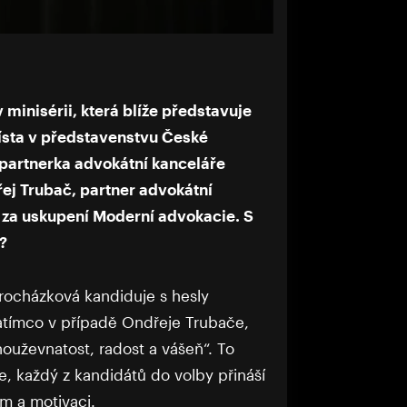
inisérii, která blíže představuje
místa v představenstvu České
 partnerka advokátní kanceláře
řej Trubač, partner advokátní
í za uskupení Moderní advokacie. S
?
Procházková kandiduje s hesly
 zatímco v případě Ondřeje Trubače,
houževnatost, radost a vášeň“. To
e, každý z kandidátů do volby přináší
am a motivaci.