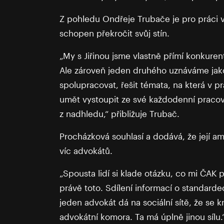
Z pohledu Ondřeje Trubače je pro práci 
schopen překročit svůj stín.
„My s Jiřinou jsme vlastně přímí konkure
Ale zároveň jeden druhého uznáváme jak
spolupracovat, řešit témata, na která v pr
umět vystoupit ze své každodenní pracovn
z nadhledu,“ přibližuje Trubač.
Procházková souhlasí a dodává, že její a
víc advokátů.
„Spousta lidí si klade otázku, co mi ČAK p
právě toto. Sdílení informací o standardec
jeden advokát dá na sociální sítě, že se k
advokátní komora. Ta má úplně jinou sílu.