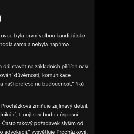
í
kovou byla první volbou kandidátské
zhodla sama a nebyla napřímo
 dál stavět na základních pilířích naší
chování důvěrnosti, komunikace
a naší profese na budoucnost,“ říká
 Procházková zmiňuje zajímavý detail.
ikání, ti nejlepší budou úspěšní.
. Často takový požadavek slyším od
pro advokacii,“ vysvětluje Procházková.