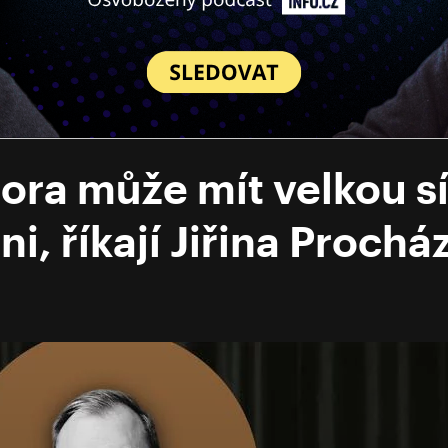
ra může mít velkou sí
i, říkají Jiřina Proch