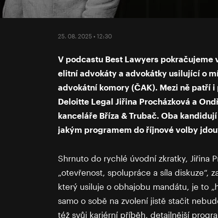
25. 08. 2025 • 12:30
V podcastu Best Lawyers pokračujeme v m
elitní advokáty a advokátky usilující o 
advokátní komory (ČAK). Mezi ně patří i
Deloitte Legal Jiřina Procházková a Ond
kanceláře Bříza & Trubač. Oba kandiduj
jakým programem do říjnové volby jdou
Shrnuto do rychlé úvodní zkratky, Jiřina 
„otevřenost, spolupráce a síla diskuze“,
který usiluje o obhajobu mandátu, je to „
samo o sobě na zvolení jistě stačit nebud
též svůj kariérní příběh, detailnější progr