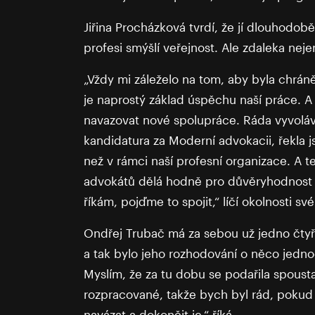
Jiřina Procházková tvrdí, že jí dlouhodobě
profesi smýšlí veřejnost. Ale zdaleka neje
„Vždy mi záleželo na tom, aby byla chrán
je naprostý základ úspěchu naší práce. A
navazovat nové spolupráce. Ráda vyvoláv
kandidatura za Moderní advokacii, řekla j
než v rámci naší profesní organizace. A 
advokátů dělá hodně pro důvěryhodnost n
říkám, pojďme to spojit,“ líčí okolnosti s
Ondřej Trubač má za sebou už jedno čtyř
a tak bylo jeho rozhodování o něco jedno
Myslím, že za tu dobu se podařila spousta
rozpracované, takže bych byl rád, pokud
navázat a dokončit je,“ říká.