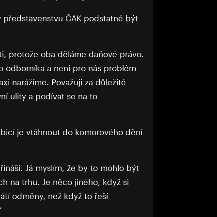
v představenstvu ČAK podstatné být
nti, protože oba děláme daňové právo.
o odborníka a není pro nás problém
axi narážíme. Považuji za důležité
í ulity a podívat se na to
mbicí je vtáhnout do komorového dění
řináší. Já myslím, že by to mohlo být
h na trhu. Je něco jiného, když si
rátí odměny, než když to řeší
“