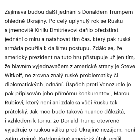
Zajímavá budou další jednání s Donaldem Trumpem
ohledně Ukrajiny. Po celý uplynulý rok se Rusku
a jmenovitě Kirillu Dmitrievovi dařilo předstírat
jednání o míru a natahovat tím čas, který pak ruská
armáda použila k dalšímu postupu. Zdálo se, že
americký prezident na tuto hru přistupuje už jen tím,
že hlavním vyjednavačem z americké strany je Steve
Witkoff, ne zrovna znalý ruské problematiky či
diplomatických jednání. Úspěch proti Venezuele je
pak připisován jeho přímému konkurentovi, Marcu
Rubiovi, který není ani zdaleka vůči Rusku tak
přátelský. Jak moc bude taková nuance důležitá,
i vzhledem k tomu, že Donald Trump otevřeně
vyjadřuje o ruskou válku proti Ukrajině nezájem, není
zatím zřejmé. Každopádně americký útok zesílil