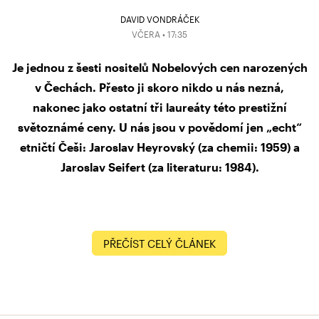
DAVID VONDRÁČEK
VČERA • 17:35
Je jednou z šesti nositelů Nobelových cen narozených
v Čechách. Přesto ji skoro nikdo u nás nezná,
nakonec jako ostatní tři laureáty této prestižní
světoznámé ceny. U nás jsou v povědomí jen „echt“
etničtí Češi: Jaroslav Heyrovský (za chemii: 1959) a
Jaroslav Seifert (za literaturu: 1984).
PŘEČÍST CELÝ ČLÁNEK