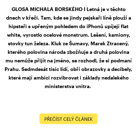
GLOSA MICHALA BORSKÉHO I Letná je v těchto
dnech v křeči. Tam, kde se jindy pejskaři líně plouží a
hipsteři s upřeným pohledem do iPhonů upíjejí flat
white, vyrostlo ocelové monstrum. Lešení, kamiony,
stovky tun železa. Kluk ze Šumavy, Marek Ztracený,
kterého polovina národa zbožňuje a druhá polovina
mu nemůže přijít na jméno, se rozhodl, že si podmaní
Prahu. Sedmdesát tisíc lidí, obří obrazovky a decibely,
které mají ambici rozvibrovat i základy nedalekého
ministerstva vnitra.
PŘEČÍST CELÝ ČLÁNEK