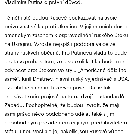
Vladimira Putina o právní důvod.
Téměř jistě budou Rusové poukazovat na svoje
právo vést válku proti Ukrajině. V jejich očích došlo
americkým zásahem k ospravedlnění ruského útoku
na Ukrajinu. Vzroste nejspíš i podpora válce ze
strany ruských občanů. Pro Putinovu vládu to bude
určitá vzpruha v tom, že jakoukoli kritiku bude moci
odvracet protiútokem ve stylu „Američané dělají to
samé“. Kirill Dmitriev, hlavní ruský vyjednávač s USA,
už ostatně s něčím takovým přišel. Dá se tak
očekávat série projevů na téma dvojích standardů
Západu. Pochopitelně, že budou i tvrdit, že mají
sami právo něco podobného udělat také s jim
nepohodlným prezidentem či jiným představitelem
státu. Jinou věcí ale je, nakolik jsou Rusové vůbec