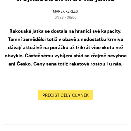
MAREK KERLES
DNES • 06:05
Rakouská jatka se dostala na hranici své kapacity.
Tamní zemědělci totiž v obavě z nedostatku krmiva
dávají aktuálně na porážku až třikrát více skotu než
obvykle. Částečnému vybíjení stád se zřejmě nevyhne
ani Česko. Ceny sena totiž raketově rostou i u nás.
PŘEČÍST CELÝ ČLÁNEK