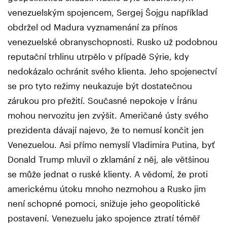
venezuelským spojencem, Sergej Šojgu například
obdržel od Madura vyznamenání za přínos
venezuelské obranyschopnosti. Rusko už podobnou
reputační trhlinu utrpělo v případě Sýrie, kdy
nedokázalo ochránit svého klienta. Jeho spojenectví
se pro tyto režimy neukazuje být dostatečnou
zárukou pro přežití. Současné nepokoje v Íránu
mohou nervozitu jen zvýšit. Američané ústy svého
prezidenta dávají najevo, že to nemusí končit jen
Venezuelou. Asi přímo nemyslí Vladimira Putina, byť
Donald Trump mluvil o zklamání z něj, ale většinou
se může jednat o ruské klienty. A vědomí, že proti
americkému útoku mnoho nezmohou a Rusko jim
není schopné pomoci, snižuje jeho geopolitické
postavení. Venezuelu jako spojence ztratí téměř