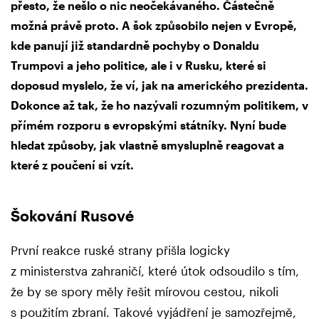
přesto, že nešlo o nic neočekávaného. Částečně
možná právě proto. A šok způsobilo nejen v Evropě,
kde panují již standardně pochyby o Donaldu
Trumpovi a jeho politice, ale i v Rusku, které si
doposud myslelo, že ví, jak na amerického prezidenta.
Dokonce až tak, že ho nazývali rozumným politikem, v
přímém rozporu s evropskými státníky. Nyní bude
hledat způsoby, jak vlastně smysluplně reagovat a
které z poučení si vzít.
Šokování Rusové
První reakce ruské strany přišla logicky
z ministerstva zahraničí, které útok odsoudilo s tím,
že by se spory měly řešit mírovou cestou, nikoli
s použitím zbraní. Takové vyjádření je samozřejmě,