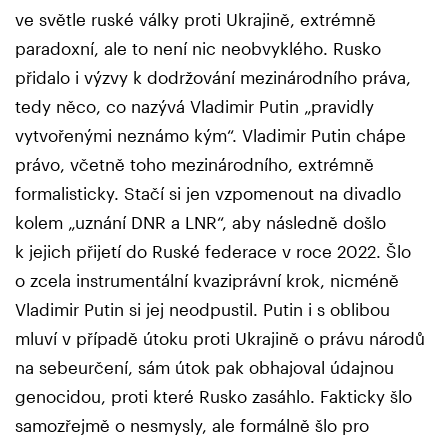
ve světle ruské války proti Ukrajině, extrémně
paradoxní, ale to není nic neobvyklého. Rusko
přidalo i výzvy k dodržování mezinárodního práva,
tedy něco, co nazývá Vladimir Putin „pravidly
vytvořenými neznámo kým“. Vladimir Putin chápe
právo, včetně toho mezinárodního, extrémně
formalisticky. Stačí si jen vzpomenout na divadlo
kolem „uznání DNR a LNR“, aby následně došlo
k jejich přijetí do Ruské federace v roce 2022. Šlo
o zcela instrumentální kvaziprávní krok, nicméně
Vladimir Putin si jej neodpustil. Putin i s oblibou
mluví v případě útoku proti Ukrajině o právu národů
na sebeurčení, sám útok pak obhajoval údajnou
genocidou, proti které Rusko zasáhlo. Fakticky šlo
samozřejmě o nesmysly, ale formálně šlo pro