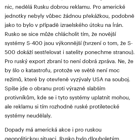
nic, nedělá Rusku dobrou reklamu. Pro americké
jednotky nebyly vůbec žádnou překážkou, podobně
jako to bylo v případě izraelského útoku na Írán.
Rusko se sice může chlácholit tím, že novější
systémy S-400 jsou výkonnější (tvrzení o tom, že S-
500 dokáží sestřelovat i satelity ponechme stranou).
Pro ruský export zbraní to není dobrá zpráva. Ne, že
by šlo o katastrofu, protože ve světě není moc
režimů, které by otevřeně vyzývaly USA na souboj.
Spíše jde o obranu proti výrazně slabším
protivníkům, kde se i tyto systémy uplatnit mohou,
ale reklamu si tím rozhodně ruské protiletecké
systémy neudělaly.
Dopady má americká akce i pro ruskou
geopolitickou situaci. Rusko bylo dlouholetým