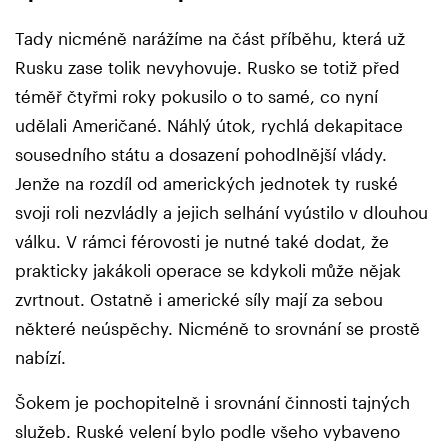
Tady nicméně narážíme na část příběhu, která už
Rusku zase tolik nevyhovuje. Rusko se totiž před
téměř čtyřmi roky pokusilo o to samé, co nyní
udělali Američané. Náhlý útok, rychlá dekapitace
sousedního státu a dosazení pohodlnější vlády.
Jenže na rozdíl od amerických jednotek ty ruské
svoji roli nezvládly a jejich selhání vyústilo v dlouhou
válku. V rámci férovosti je nutné také dodat, že
prakticky jakákoli operace se kdykoli může nějak
zvrtnout. Ostatně i americké síly mají za sebou
některé neúspěchy. Nicméně to srovnání se prostě
nabízí.
Šokem je pochopitelně i srovnání činnosti tajných
služeb. Ruské velení bylo podle všeho vybaveno