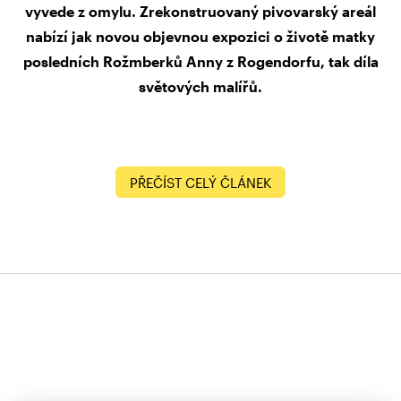
vyvede z omylu. Zrekonstruovaný pivovarský areál
nabízí jak novou objevnou expozici o životě matky
posledních Rožmberků Anny z Rogendorfu, tak díla
světových malířů.
PŘEČÍST CELÝ ČLÁNEK