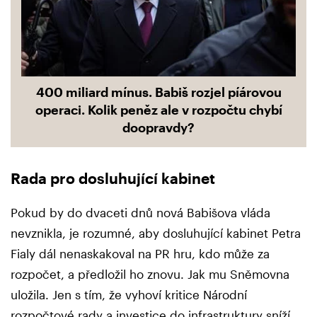
400 miliard mínus. Babiš rozjel píárovou
operaci. Kolik peněz ale v rozpočtu chybí
doopravdy?
Rada pro dosluhující kabinet
Pokud by do dvaceti dnů nová Babišova vláda
nevznikla, je rozumné, aby dosluhující kabinet Petra
Fialy dál nenaskakoval na PR hru, kdo může za
rozpočet, a předložil ho znovu. Jak mu Sněmovna
uložila. Jen s tím, že vyhoví kritice Národní
rozpočtové rady a investice do infrastruktury sníží