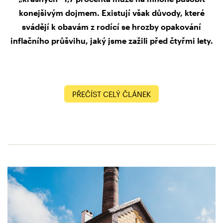
konejšivým dojmem. Existují však důvody, které
svádějí k obavám z rodící se hrozby opakování
inflačního průšvihu, jaký jsme zažili před čtyřmi lety.
PŘEČÍST CELÝ ČLÁNEK