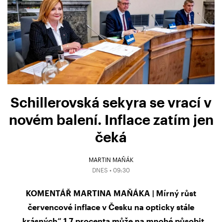
Schillerovská sekyra se vrací v
novém balení. Inflace zatím jen
čeká
MARTIN MAŇÁK
DNES • 09:30
KOMENTÁŘ MARTINA MAŇÁKA | Mírný růst
červencové inflace v Česku na opticky stále
„krásných“ 1,7 procenta může na mnohé působit