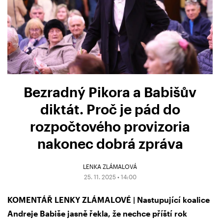
Bezradný Pikora a Babišův
diktát. Proč je pád do
rozpočtového provizoria
nakonec dobrá zpráva
LENKA ZLÁMALOVÁ
25. 11. 2025 • 14:00
KOMENTÁŘ LENKY ZLÁMALOVÉ | Nastupující koalice
Andreje Babiše jasně řekla, že nechce příští rok