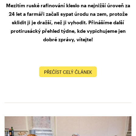
Mezitím ruské rafinování kleslo na nejnižší úroveň za
24 let a farmáři začali sypat úrodu na zem, protože
sklidit ji je dražší, než ji vyhodit. Přinášíme další
protirusácký přehled týdne, kde vypichujeme jen
dobré zprávy, vítejte!
PŘEČÍST CELÝ ČLÁNEK