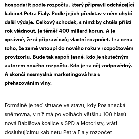
hospodařit podle rozpočtu, který připravil odcházející
kabinet Petra Fialy. Podle jejích představ v něm chybí
další výdaje. Celkový schodek, s nímž by chtěla příští
rok vládnout, je téměř 400 miliard korun. A je
správné, že si připraví svůj vlastní rozpočet. I za cenu
toho, že země vstoupí do nového roku v rozpočtovém
provizoriu. Bude tak aspoň jasné, kdo je skutečným
autorem nového rozpočtu. Kdo je za něj zodpovědný.
A skončí nesmyslná marketingová hra s
přehazováním viny.
Formálně je teď situace ve stavu, kdy Poslanecká
sněmovna, v níž má po volbách většinu 108 hlasů
nová Babišova koalice s SPD a Motoristy, vrátí
dosluhujícímu kabinetu Petra Fialy rozpočet