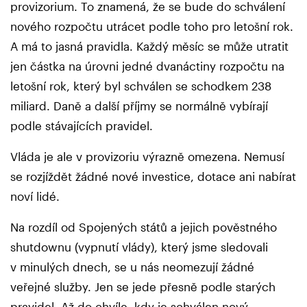
provizorium. To znamená, že se bude do schválení
nového rozpočtu utrácet podle toho pro letošní rok.
A má to jasná pravidla. Každý měsíc se může utratit
jen částka na úrovni jedné dvanáctiny rozpočtu na
letošní rok, který byl schválen se schodkem 238
miliard. Daně a další příjmy se normálně vybírají
podle stávajících pravidel.
Vláda je ale v provizoriu výrazně omezena. Nemusí
se rozjíždět žádné nové investice, dotace ani nabírat
noví lidé.
Na rozdíl od Spojených států a jejich pověstného
shutdownu (vypnutí vlády), který jsme sledovali
v minulých dnech, se u nás neomezují žádné
veřejné služby. Jen se jede přesně podle starých
pravidel. Až do chvíle, kdy je schválen nový