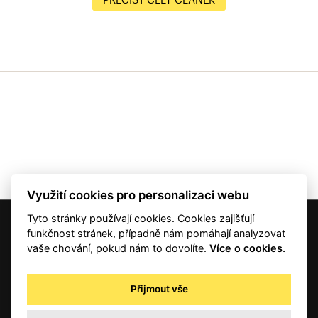
Využití cookies pro personalizaci webu
Tyto stránky používají cookies. Cookies zajišťují
© 2001 — 2026 Copyright CMI News a dodavatelé obsahu. |
Cookies
funkčnost stránek, případně nám pomáhají analyzovat
Kontakt
vaše chování, pokud nám to dovolíte.
Více o cookies.
RSS
Autorská práva
Přijmout vše
Zpracování osobních údajů - registrovaní a předplatitelé
Zpracování osobních údajů pro novinářské a další účely