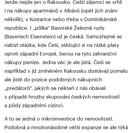
Jenže nejde jen o Rakousko. Čeští zájemci se vrhli
i na nákupy apartmánů v Albánii (opět jich znám
několik), v Kostarice nebo třeba v Dominikánské
republice. I „půlka“ Bavorské Železné rudy
(Bayerisch Eisenstein) už je česká. Samozřejmě se
nabízí otázka, kde Češi, stěžující si na nízké platy
oproti západní Evropě, berou na tyto zahraniční
nákupy peníze. Jedna věc je ale jistá. Češi se
například v již zmíněném Rakousku dostávají pomalu
ale jistě do pozice podobných nákupních
„predátorů“, jakých se někteří z nás obávali
v případě hrozby skupování českých nemovitostí
a půdy západními cizinci.
A to se jedná o mikroinvestice do nemovitostí.
Podobná a mnohonásobně větší expanze se ale týká