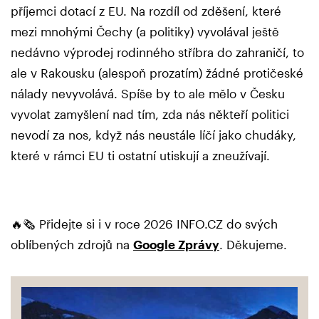
příjemci dotací z EU. Na rozdíl od zděšení, které
mezi mnohými Čechy (a politiky) vyvolával ještě
nedávno výprodej rodinného stříbra do zahraničí, to
ale v Rakousku (alespoň prozatím) žádné protičeské
nálady nevyvolává. Spíše by to ale mělo v Česku
vyvolat zamyšlení nad tím, zda nás někteří politici
nevodí za nos, když nás neustále líčí jako chudáky,
které v rámci EU ti ostatní utiskují a zneužívají.
🔥🗞️ Přidejte si i v roce 2026 INFO.CZ do svých
oblíbených zdrojů na
Google Zprávy
. Děkujeme.