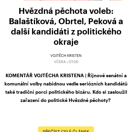
Hvězdná pěchota voleb:
Balaštíková, Obrtel, Peková a
další kandidáti z politického
okraje
VOJTĚCH KRISTEN
VČERA • 07:00
KOMENTÁŘ VOJTĚCHA KRISTENA | Říjnové senátní a
komunální volby nabídnou vedle seriózních kandidátů
také tradiční porci politického bizáru. Kdo si zasloužil
zařazení do politické Hvězdné pěchoty?
PŘEČÍST CELÝ ČLÁNEK