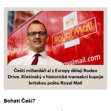
Čeští miliardáři si z Evropy dělají Rodeo
Drive. Křetínský v historické transakci kupuje
britskou poštu Royal Mail
Bohatí Češi?