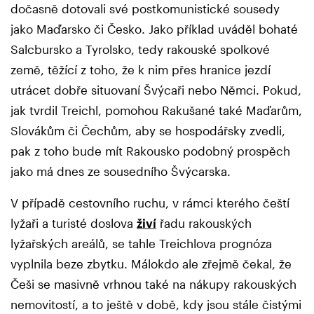
dočasně dotovali své postkomunistické sousedy
jako Maďarsko či Česko. Jako příklad uváděl bohaté
Salcbursko a Tyrolsko, tedy rakouské spolkové
země, těžící z toho, že k nim přes hranice jezdí
utrácet dobře situovaní Švýcaři nebo Němci. Pokud,
jak tvrdil Treichl, pomohou Rakušané také Maďarům,
Slovákům či Čechům, aby se hospodářsky zvedli,
pak z toho bude mít Rakousko podobný prospěch
jako má dnes ze sousedního Švýcarska.
V případě cestovního ruchu, v rámci kterého čeští
lyžaři a turisté doslova
živí
řadu rakouských
lyžařských areálů, se tahle Treichlova prognóza
vyplnila beze zbytku. Málokdo ale zřejmě čekal, že
Češi se masivně vrhnou také na nákupy rakouských
nemovitostí, a to ještě v době, kdy jsou stále čistými