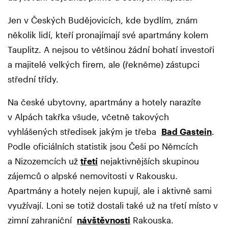
Jen v Českých Budějovicích, kde bydlím, znám
několik lidí, kteří pronajímají své apartmány kolem
Tauplitz. A nejsou to většinou žádní bohatí investoři
a majitelé velkých firem, ale (řekněme) zástupci
střední třídy.
Na české ubytovny, apartmány a hotely narazíte
v Alpách takřka všude, včetně takových
vyhlášených středisek jakým je třeba
Bad Gastein
.
Podle oficiálních statistik jsou Češi po Němcích
a Nizozemcích už
třetí
nejaktivnějších skupinou
zájemců o alpské nemovitosti v Rakousku.
Apartmány a hotely nejen kupují, ale i aktivně sami
využívají. Loni se totiž dostali také už na třetí místo v
zimní zahraniční
návštěvnosti
Rakouska.