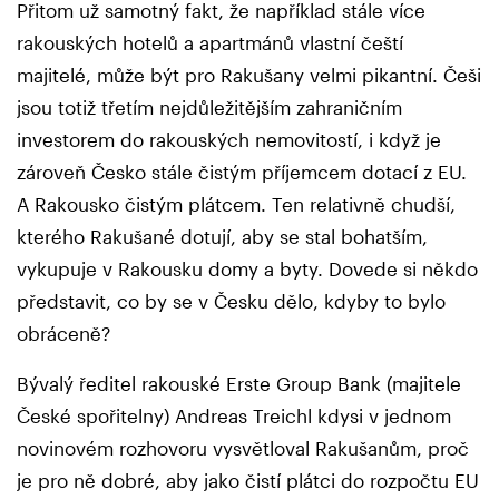
Přitom už samotný fakt, že například stále více
rakouských hotelů a apartmánů vlastní čeští
majitelé, může být pro Rakušany velmi pikantní. Češi
jsou totiž třetím nejdůležitějším zahraničním
investorem do rakouských nemovitostí, i když je
zároveň Česko stále čistým příjemcem dotací z EU.
A Rakousko čistým plátcem. Ten relativně chudší,
kterého Rakušané dotují, aby se stal bohatším,
vykupuje v Rakousku domy a byty. Dovede si někdo
představit, co by se v Česku dělo, kdyby to bylo
obráceně?
Bývalý ředitel rakouské Erste Group Bank (majitele
České spořitelny) Andreas Treichl kdysi v jednom
novinovém rozhovoru vysvětloval Rakušanům, proč
je pro ně dobré, aby jako čistí plátci do rozpočtu EU