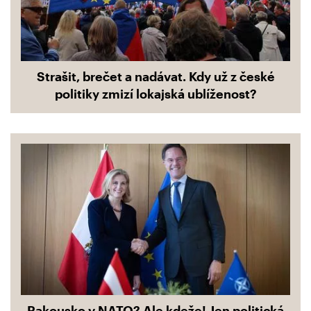
Strašit, brečet a nadávat. Kdy už z české
politiky zmizí lokajská ublíženost?
Rakousko v NATO? Ale kdeže! Jen politická