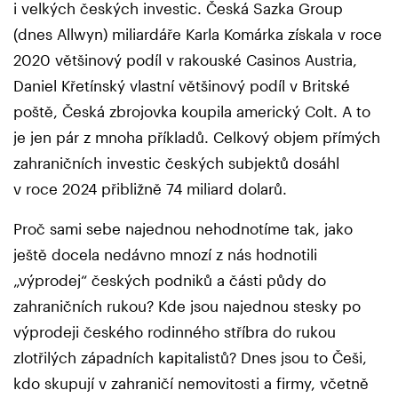
i velkých českých investic. Česká Sazka Group
(dnes Allwyn) miliardáře Karla Komárka získala v roce
2020 většinový podíl v rakouské Casinos Austria,
Daniel Křetínský vlastní většinový podíl v Britské
poště, Česká zbrojovka koupila americký Colt. A to
je jen pár z mnoha příkladů. Celkový objem přímých
zahraničních investic českých subjektů dosáhl
v roce 2024 přibližně 74 miliard dolarů.
Proč sami sebe najednou nehodnotíme tak, jako
ještě docela nedávno mnozí z nás hodnotili
„výprodej“ českých podniků a části půdy do
zahraničních rukou? Kde jsou najednou stesky po
výprodeji českého rodinného stříbra do rukou
zlotřilých západních kapitalistů? Dnes jsou to Češi,
kdo skupují v zahraničí nemovitosti a firmy, včetně