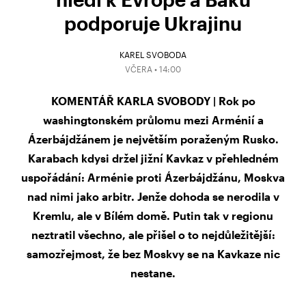
podporuje Ukrajinu
KAREL SVOBODA
VČERA • 14:00
KOMENTÁŘ KARLA SVOBODY | Rok po
washingtonském průlomu mezi Arménií a
Ázerbájdžánem je největším poraženým Rusko.
Karabach kdysi držel jižní Kavkaz v přehledném
uspořádání: Arménie proti Ázerbájdžánu, Moskva
nad nimi jako arbitr. Jenže dohoda se nerodila v
Kremlu, ale v Bílém domě. Putin tak v regionu
neztratil všechno, ale přišel o to nejdůležitější:
samozřejmost, že bez Moskvy se na Kavkaze nic
nestane.