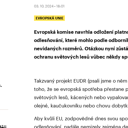
03. 10. 2024 • 18:01
EVROPSKÁ UNIE
Evropská komise navrhla odložení platnos
odlesňování, které mohlo podle odborní
nevídaných rozměrů. Otázkou nyní zůstá
ochranu světových lesů vůbec někdy sp
Takzvaný projekt EUDR (psali jsme o ně
.
toho, že se evropská spotřeba přestane p
světových lesů, kácených nebo vypalovan
olejné, kaučukovníku nebo chovu dobyt
Aby kvůli EU, zodpovědné dnes svou spo
odlesňování, nadále nemizely zejména deš
ěji