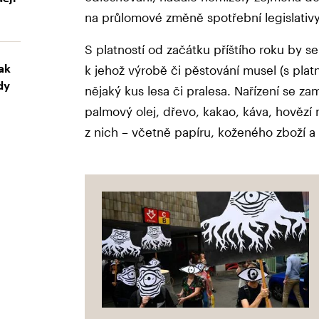
na průlomové změně spotřební legislativy
S platností od začátku příštího roku by 
ak
k jehož výrobě či pěstování musel (s pla
dy
nějaký kus lesa či pralesa. Nařízení se za
palmový olej, dřevo, kakao, káva, hovězí
z nich – včetně papíru, koženého zboží a