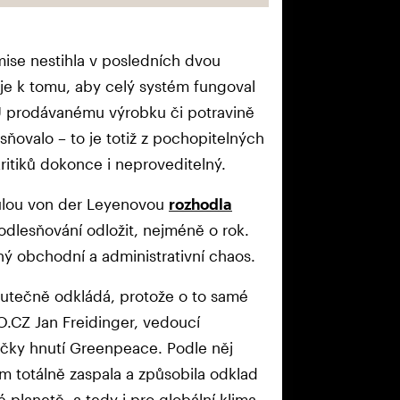
ise nestihla v posledních dvou
roje k tomu, aby celý systém fungoval
 EU prodávanému výrobku či potravině
ňovalo – to je totiž z pochopitelných
ritiků dokonce i neproveditelný.
sulou von der Leyenovou
rozhodla
 odlesňování odložit, nejméně o rok.
aný obchodní a administrativní chaos.
kutečně odkládá, protože o to samé
FO.CZ Jan Freidinger, vedoucí
ky hnutí Greenpeace. Podle něj
m totálně zaspala a způsobila odklad
é planetě, a tedy i pro globální klima.