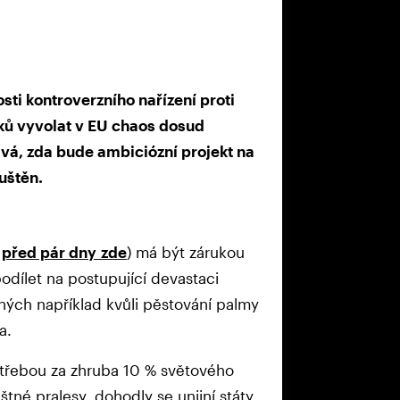
ti kontroverzního nařízení proti
ků vyvolat v EU chaos dosud
vá, zda bude ambiciózní projekt na
uštěn.
m
před pár dny zde
) má být zárukou
odílet na postupující devastaci
ých například kvůli pěstování palmy
ka.
třebou za zhruba 10 % světového
tné pralesy, dohodly se unijní státy