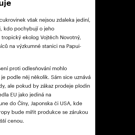
uje
ukrovinek však nejsou zdaleka jediní,
i, kdo pochybují o jeho
ý tropický ekolog Vojtěch Novotný,
ěsíců na výzkumné stanici na Papui-
ení proti odlesňování mohlo
je podle něj několik. Sám sice uznává
dy, ale pokud by zákaz prodeje plodin
dla EU jako jediná na
sune do Číny, Japonska či USA, kde
ropy bude mířit produkce se zárukou
šší cenou.