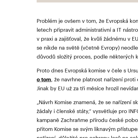
Problém je ovšem v tom, že Evropská kom
letech připravit administrativní a IT nást
v praxi a zajišťoval, že kvůli žádnému v
se nikde na světě (včetně Evropy) neodles
důvodů složitý proces, podle některých k
Proto dnes Evropská komise v čele s Ur
o tom
, že navrhne platnost nařízení proti
Jinak by EU už za tři měsíce hrozil nevíd
„Návrh Komise znamená, že se nařízení s
žádaly i členské státy,“ vysvětluje pro IN
kampaně Zachraňme přírodu české poboč
přitom Komise se svým liknavým přístupe
nařízení, důležité pro ochranu lesů na cel