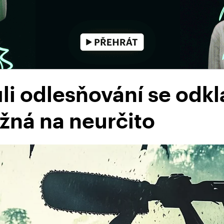
li odlesňování se odk
žná na neurčito