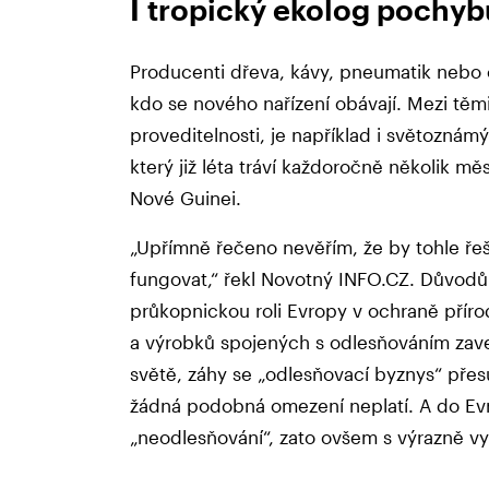
I tropický ekolog pochyb
Producenti dřeva, kávy, pneumatik nebo c
kdo se nového nařízení obávají. Mezi těm
proveditelnosti, je například i světoznám
který již léta tráví každoročně několik m
Nové Guinei.
„Upřímně řečeno nevěřím, že by tohle řeš
fungovat,“ řekl Novotný INFO.CZ. Důvodů 
průkopnickou roli Evropy v ochraně příro
a výrobků spojených s odlesňováním zave
světě, záhy se „odlesňovací byznys“ pře
žádná podobná omezení neplatí. A do Ev
„neodlesňování“, zato ovšem s výrazně vy