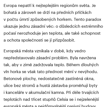
Evropa nepatří k nejteplejším regionům světa. Je
bohatá a zároveň se drží na předních příčkách
v počtu úmrtí způsobených horkem. Tento paradox
ukazuje jednu zásadní věc: o důsledcích extrémního
počasí nerozhoduje jen teplota, ale také schopnost
a ochota společnosti se jí přizpůsobit.
Evropská města vznikala v době, kdy vedro
nepředstavovalo zásadní problém. Byla navržena
tak, aby v zimě zadržovala teplo. Během dlouhých
vln horka se však tato přednost mění v nevýhodu.
Betonové plochy, nedostatečně zastíněná okna,
ulice bez stromů a hustá zástavba proměňují byty
i kanceláře v akumulační kamna. Při déle trvajících
teplotách nad třicet stupňů Celsia se i nejzelenější
evropská města a nejdůmyslnější pasivní budovy