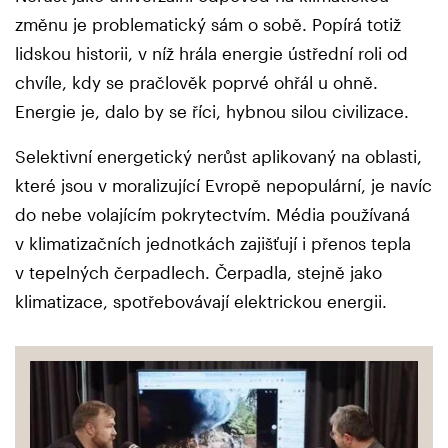
změnu je problematický sám o sobě. Popírá totiž
lidskou historii, v níž hrála energie ústřední roli od
chvíle, kdy se pračlověk poprvé ohřál u ohně.
Energie je, dalo by se říci, hybnou silou civilizace.
Selektivní energetický nerůst aplikovaný na oblasti,
které jsou v moralizující Evropě nepopulární, je navíc
do nebe volajícím pokrytectvím. Média používaná
v klimatizačních jednotkách zajišťují i přenos tepla
v tepelných čerpadlech. Čerpadla, stejně jako
klimatizace, spotřebovávají elektrickou energii.