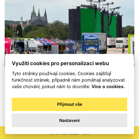
Využití cookies pro personalizaci webu
Tyto stránky používají cookies. Cookies zajišťují
Lešení na Letné a žluč v
funkčnost stránek, případně nám pomáhají analyzovat
vaše chování, pokud nám to dovolíte.
Více o cookies.
bytech: Proč je Marek Ztracený
větším nepřítelem než Sparta?
Přijmout vše
MICHAL BORSKÝ
Nastavení
VČERA • 17:50
CHCI NEWSLETTER
GLOSA MICHALA BORSKÉHO I Letná je v těchto