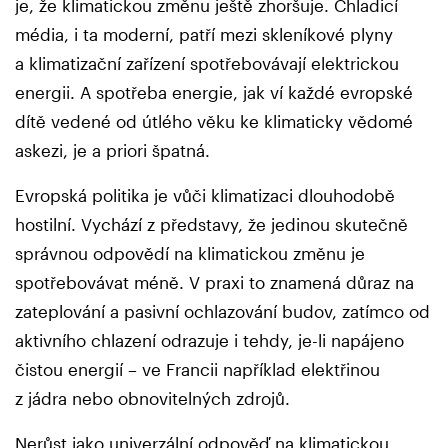
je, že klimatickou změnu ještě zhoršuje. Chladicí
média, i ta moderní, patří mezi skleníkové plyny
a klimatizační zařízení spotřebovávají elektrickou
energii. A spotřeba energie, jak ví každé evropské
dítě vedené od útlého věku ke klimaticky vědomé
askezi, je a priori špatná.
Evropská politika je vůči klimatizaci dlouhodobě
hostilní. Vychází z představy, že jedinou skutečně
správnou odpovědí na klimatickou změnu je
spotřebovávat méně. V praxi to znamená důraz na
zateplování a pasivní ochlazování budov, zatímco od
aktivního chlazení odrazuje i tehdy, je-li napájeno
čistou energií – ve Francii například elektřinou
z jádra nebo obnovitelných zdrojů.
Nerůst jako univerzální odpověď na klimatickou