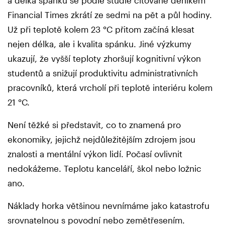
a délka spánku se podle studie citované deníkem
Financial Times zkrátí ze sedmi na pět a půl hodiny.
Už při teplotě kolem 23 °C přitom začíná klesat
nejen délka, ale i kvalita spánku. Jiné výzkumy
ukazují, že vyšší teploty zhoršují kognitivní výkon
studentů a snižují produktivitu administrativních
pracovníků, která vrcholí při teplotě interiéru kolem
21 °C.
Není těžké si představit, co to znamená pro
ekonomiky, jejichž nejdůležitějším zdrojem jsou
znalosti a mentální výkon lidí. Počasí ovlivnit
nedokážeme. Teplotu kanceláří, škol nebo ložnic
ano.
Náklady horka většinou nevnímáme jako katastrofu
srovnatelnou s povodní nebo zemětřesením.