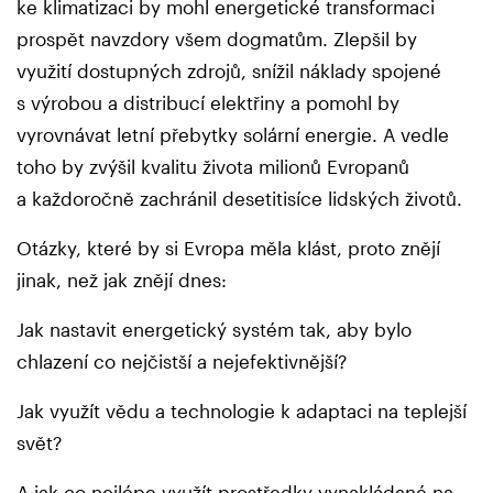
ke klimatizaci by mohl energetické transformaci
prospět navzdory všem dogmatům. Zlepšil by
využití dostupných zdrojů, snížil náklady spojené
s výrobou a distribucí elektřiny a pomohl by
vyrovnávat letní přebytky solární energie. A vedle
toho by zvýšil kvalitu života milionů Evropanů
a každoročně zachránil desetitisíce lidských životů.
Otázky, které by si Evropa měla klást, proto znějí
jinak, než jak znějí dnes:
Jak nastavit energetický systém tak, aby bylo
chlazení co nejčistší a nejefektivnější?
Jak využít vědu a technologie k adaptaci na teplejší
svět?
A jak co nejlépe využít prostředky vynakládané na