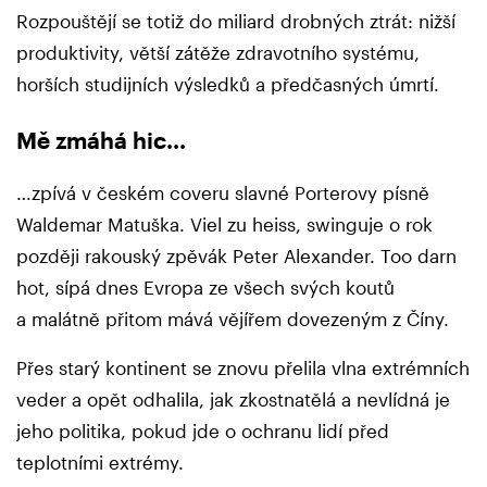
Rozpouštějí se totiž do miliard drobných ztrát: nižší
produktivity, větší zátěže zdravotního systému,
horších studijních výsledků a předčasných úmrtí.
Mě zmáhá hic...
…zpívá v českém coveru slavné Porterovy písně
Waldemar Matuška. Viel zu heiss, swinguje o rok
později rakouský zpěvák Peter Alexander. Too darn
hot, sípá dnes Evropa ze všech svých koutů
a malátně přitom mává vějířem dovezeným z Číny.
Přes starý kontinent se znovu přelila vlna extrémních
veder a opět odhalila, jak zkostnatělá a nevlídná je
jeho politika, pokud jde o ochranu lidí před
teplotními extrémy.