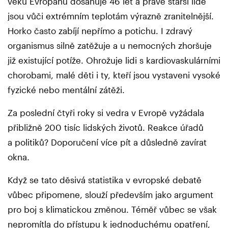
věku Evropanů dosahuje 46 let a právě starší lidé
jsou vůči extrémním teplotám výrazně zranitelnější.
Horko často zabíjí nepřímo a potichu. I zdravý
organismus silně zatěžuje a u nemocných zhoršuje
již existující potíže. Ohrožuje lidi s kardiovaskulárními
chorobami, malé děti i ty, kteří jsou vystaveni vysoké
fyzické nebo mentální zátěži.
Za poslední čtyři roky si vedra v Evropě vyžádala
přibližně 200 tisíc lidských životů. Reakce úřadů
a politiků? Doporučení více pít a důsledně zavírat
okna.
Když se tato děsivá statistika v evropské debatě
vůbec připomene, slouží především jako argument
pro boj s klimatickou změnou. Téměř vůbec se však
nepromítla do přístupu k jednoduchému opatření,