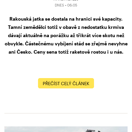
DNES • 06:05
Rakouská jatka se dostala na hranici své kapacity.
Tamní zemědělci totiž v obavě z nedostatku krmiva
dávají aktuálně na porážku až třikrát více skotu než
obvykle. Částečnému vybíjení stád se zřejmě nevyhne
ani Česko. Ceny sena totiž raketově rostou i u nás.
PŘEČÍST CELÝ ČLÁNEK