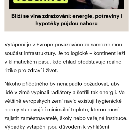
Blíží se vlna zdražování: energie, potraviny i
hypotéky půjdou nahoru
Vytápění je v Evropě považováno za samozřejmou
součást infrastruktury. Je to logické – kontinent leží
v klimatickém pásu, kde chlad představuje reálné
riziko pro zdraví i život.
Nikoho příčetného by nenapadlo požadovat, aby
lidé v zimě vypínali radiátory a šetřili tak energii. Ve
většině evropských zemí navíc existují hygienické
normy stanovující minimální teplotu, kterou musí
zajistit zaměstnavatelé, školy nebo veřejné instituce.
Výpadky vytápění jsou důvodem k vyhlášení