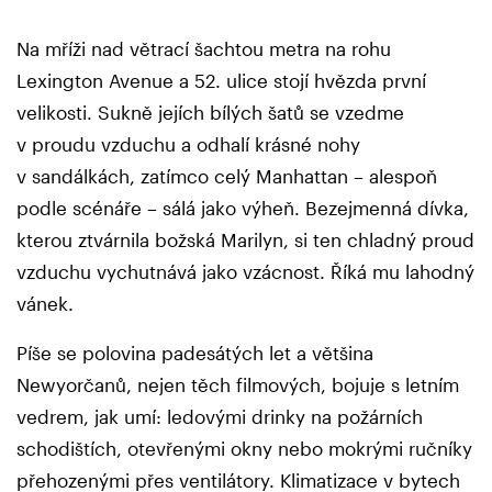
Na mříži nad větrací šachtou metra na rohu
Lexington Avenue a 52. ulice stojí hvězda první
velikosti. Sukně jejích bílých šatů se vzedme
v proudu vzduchu a odhalí krásné nohy
v sandálkách, zatímco celý Manhattan – alespoň
podle scénáře – sálá jako výheň. Bezejmenná dívka,
kterou ztvárnila božská Marilyn, si ten chladný proud
vzduchu vychutnává jako vzácnost. Říká mu lahodný
vánek.
Píše se polovina padesátých let a většina
Newyorčanů, nejen těch filmových, bojuje s letním
vedrem, jak umí: ledovými drinky na požárních
schodištích, otevřenými okny nebo mokrými ručníky
přehozenými přes ventilátory. Klimatizace v bytech