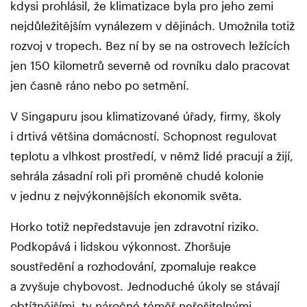
kdysi prohlásil, že klimatizace byla pro jeho zemi
nejdůležitějším vynálezem v dějinách. Umožnila totiž
rozvoj v tropech. Bez ní by se na ostrovech ležících
jen 150 kilometrů severně od rovníku dalo pracovat
jen časně ráno nebo po setmění.
V Singapuru jsou klimatizované úřady, firmy, školy
i drtivá většina domácností. Schopnost regulovat
teplotu a vlhkost prostředí, v němž lidé pracují a žijí,
sehrála zásadní roli při proměně chudé kolonie
v jednu z nejvýkonnějších ekonomik světa.
Horko totiž nepředstavuje jen zdravotní riziko.
Podkopává i lidskou výkonnost. Zhoršuje
soustředění a rozhodování, zpomaluje reakce
a zvyšuje chybovost. Jednoduché úkoly se stávají
obtížnějšími, ty náročné téměř neřešitelnými.