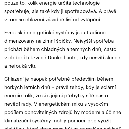
pouze to, kolik energie určitá technologie
spotřebuje, ale také kdy ji spotřebovává. A právě
v tom se chlazení zásadně liší od vytápění.
Evropské energetické systémy jsou tradičně
dimenzovány na zimní špičky. Nejvyšší spotřeba
přichází během chladných a temných dnů, často
v období takzvané Dunkelflaute, kdy nesvítí slunce
a nefouká vítr.
Chlazení je naopak potřebné především během
horkých letních dnů – právě tehdy, kdy je solární
energie tolik, že si s jejími přebytky sítě často
nevědí rady. V energetickém mixu s vysokým
podílem obnovitelných zdrojů by moderní a účinné
klimatizační systémy mohly pomoci lépe využít
elektřinu, která dnes musí být za nemalých nákladů