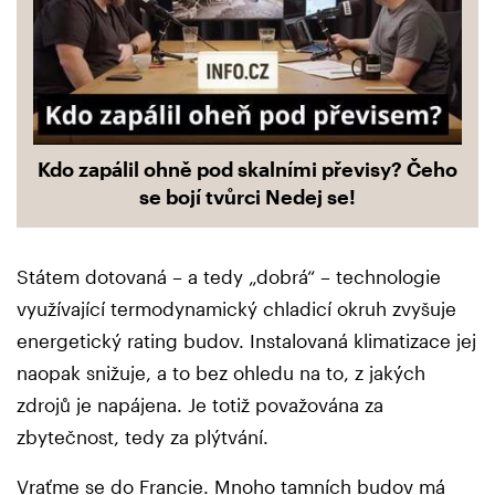
Kdo zapálil ohně pod skalními převisy? Čeho
se bojí tvůrci Nedej se!
Státem dotovaná – a tedy „dobrá“ – technologie
využívající termodynamický chladicí okruh zvyšuje
energetický rating budov. Instalovaná klimatizace jej
naopak snižuje, a to bez ohledu na to, z jakých
zdrojů je napájena. Je totiž považována za
zbytečnost, tedy za plýtvání.
Vraťme se do Francie. Mnoho tamních budov má