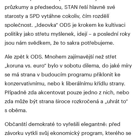
průzkumy a předsedou, STAN řeší hlavně své
starosty a SPD vytáhne cokoliv, čím rozdělí
společnost. „Ideovka“ ODS je krokem ke kultivaci
politiky jako střetu myšlenek, idejí – a poslední roky
jsou nám svědkem, že to sakra potřebujeme.
Ale zpět k ODS. Mnohem zajímavější než střet
„koruna vs. euro“ bylo v sobotu dilema, do jaké míry
se má strana v budoucím programu přiklonit ke
konzervativnímu, nebo k liberálnímu křídlu strany.
Případně zda akcentovat pouze jedno z nich, nebo
zda může být strana široce rozkročená a „uhrát to“
s oběma.
Občanští demokraté to vyřešili elegantně: před
závorku vytkli svůj ekonomický program, kterého se