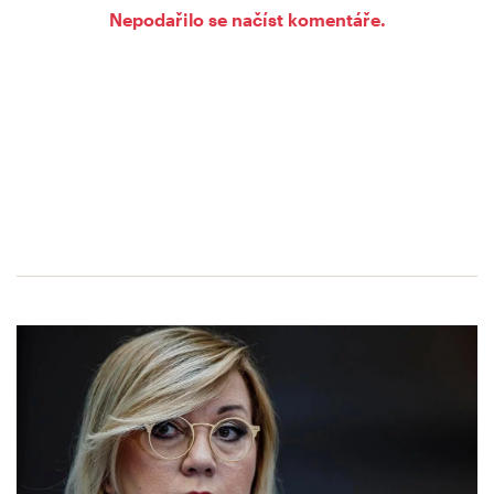
Nepodařilo se načíst komentáře.