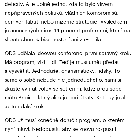
deficity. A je úplně jedno, zda to bylo vlivem
nepřipravených politiků, vládních kompromisů,
černých labutí nebo mizerné strategie. Výsledkem
je současných circa 14 procent preferencí, které na
slibotechnu Babiše nestačí ani z rychlíku.
ODS udělala ideovou konferencí první správný krok.
Má program, vizi i lidi. Teď je musí umět předat
a vysvětlit. Jednoduše, charismaticky, lidsky. To
samo o sobě nebude nic jednoduchého, sami si
zkuste vyhrát volby se šetřením, když proti sobě
máte Babiše, který slibuje obří útraty. Kritický je ale
až ten další krok.
ODS už musí konečně doručit program, o kterém
nyní mluví. Nedopustit, aby se znovu rozpustil