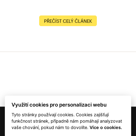
PŘEČÍST CELÝ ČLÁNEK
Využití cookies pro personalizaci webu
Tyto stránky používají cookies. Cookies zajišťují
© 2001 — 2026 Copyright CMI News a dodavatelé obsahu. |
Cookies
funkčnost stránek, případně nám pomáhají analyzovat
Kontakt
vaše chování, pokud nám to dovolíte.
Více o cookies.
RSS