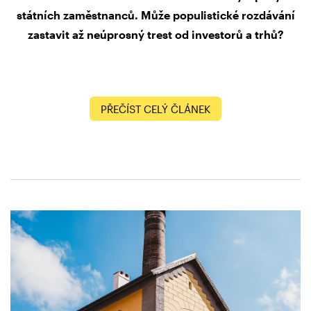
státních zaměstnanců. Může populistické rozdávání
zastavit až neúprosný trest od investorů a trhů?
PŘEČÍST CELÝ ČLÁNEK