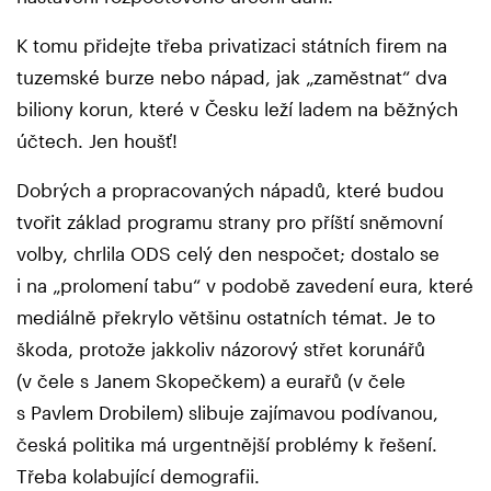
K tomu přidejte třeba privatizaci státních firem na
tuzemské burze nebo nápad, jak „zaměstnat“ dva
biliony korun, které v Česku leží ladem na běžných
účtech. Jen houšť!
Dobrých a propracovaných nápadů, které budou
tvořit základ programu strany pro příští sněmovní
volby, chrlila ODS celý den nespočet; dostalo se
i na „prolomení tabu“ v podobě zavedení eura, které
mediálně překrylo většinu ostatních témat. Je to
škoda, protože jakkoliv názorový střet korunářů
(v čele s Janem Skopečkem) a eurařů (v čele
s Pavlem Drobilem) slibuje zajímavou podívanou,
česká politika má urgentnější problémy k řešení.
Třeba kolabující demografii.