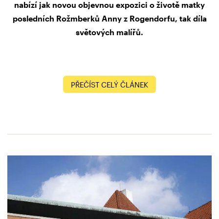
nabízí jak novou objevnou expozici o životě matky
posledních Rožmberků Anny z Rogendorfu, tak díla
světových malířů.
PŘEČÍST CELÝ ČLÁNEK