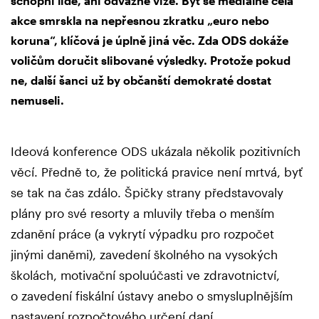
schopní lidé, ani odvážné vize. Byť se mediálně celá
akce smrskla na nepřesnou zkratku „euro nebo
koruna“, klíčová je úplně jiná věc. Zda ODS dokáže
voličům doručit slibované výsledky. Protože pokud
ne, další šanci už by občanští demokraté dostat
nemuseli.
Ideová konference ODS ukázala několik pozitivních
věcí. Předně to, že politická pravice není mrtvá, byť
se tak na čas zdálo. Špičky strany představovaly
plány pro své resorty a mluvily třeba o menším
zdanění práce (a vykrytí výpadku pro rozpočet
jinými daněmi), zavedení školného na vysokých
školách, motivační spoluúčasti ve zdravotnictví,
o zavedení fiskální ústavy anebo o smysluplnějším
nastavení rozpočtového určení daní.