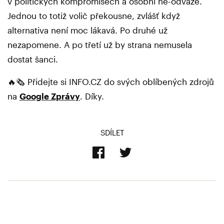
v politických kompromisech a osobní ne-odvaze.
Jednou to totiž volič překousne, zvlášť když
alternativa není moc lákavá. Po druhé už
nezapomene. A po třetí už by strana nemusela
dostat šanci.
🔥🗞️ Přidejte si INFO.CZ do svých oblíbených zdrojů
na
Google Zprávy
. Díky.
SDÍLET