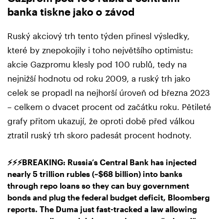
banka tiskne jako o závod
Ruský akciový trh tento týden přinesl výsledky,
které by znepokojily i toho největšího optimistu:
akcie Gazpromu klesly pod 100 rublů, tedy na
nejnižší hodnotu od roku 2009, a ruský trh jako
celek se propadl na nejhorší úroveň od března 2023
– celkem o dvacet procent od začátku roku. Pětileté
grafy přitom ukazují, že oproti době před válkou
ztratil ruský trh skoro padesát procent hodnoty.
⚡️⚡️⚡️BREAKING: Russia’s Central Bank has injected
nearly 5 trillion rubles (~$68 billion) into banks
through repo loans so they can buy government
bonds and plug the federal budget deficit, Bloomberg
reports. The Duma just fast-tracked a law allowing