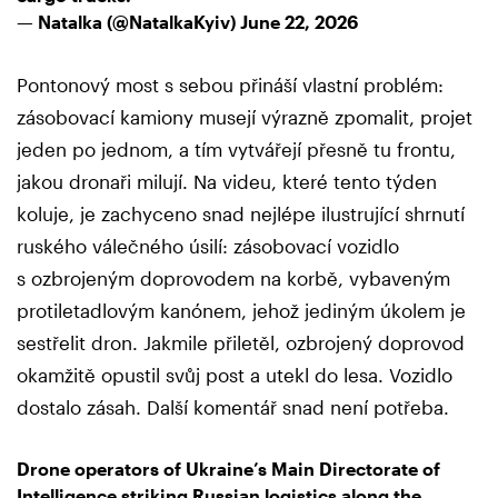
— Natalka (@NatalkaKyiv)
June 22, 2026
Pontonový most s sebou přináší vlastní problém:
zásobovací kamiony musejí výrazně zpomalit, projet
jeden po jednom, a tím vytvářejí přesně tu frontu,
jakou dronaři milují. Na videu, které tento týden
koluje, je zachyceno snad nejlépe ilustrující shrnutí
ruského válečného úsilí: zásobovací vozidlo
s ozbrojeným doprovodem na korbě, vybaveným
protiletadlovým kanónem, jehož jediným úkolem je
sestřelit dron. Jakmile přiletěl, ozbrojený doprovod
okamžitě opustil svůj post a utekl do lesa. Vozidlo
dostalo zásah. Další komentář snad není potřeba.
Drone operators of Ukraine’s Main Directorate of
Intelligence striking Russian logistics along the