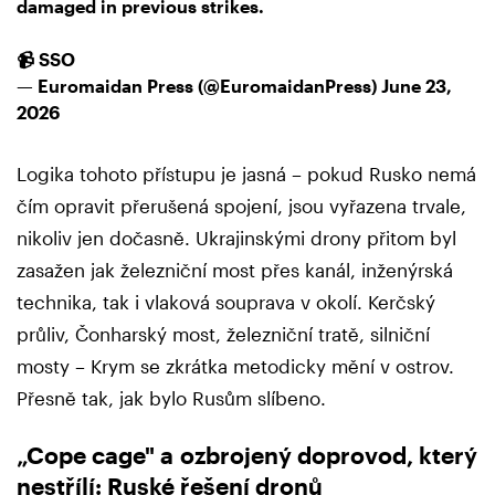
damaged in previous strikes.
📹 SSO
— Euromaidan Press (@EuromaidanPress)
June 23,
2026
Logika tohoto přístupu je jasná – pokud Rusko nemá
čím opravit přerušená spojení, jsou vyřazena trvale,
nikoliv jen dočasně. Ukrajinskými drony přitom byl
zasažen jak železniční most přes kanál, inženýrská
technika, tak i vlaková souprava v okolí. Kerčský
průliv, Čonharský most, železniční tratě, silniční
mosty – Krym se zkrátka metodicky mění v ostrov.
Přesně tak, jak bylo Rusům slíbeno.
„Cope cage" a ozbrojený doprovod, který
nestřílí: Ruské řešení dronů