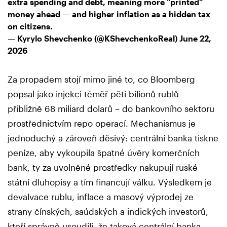
extra spending and debt, meaning more “printed”
money ahead — and higher inflation as a hidden tax
on citizens.
— Kyrylo Shevchenko (@KShevchenkoReal)
June 22,
2026
Za propadem stojí mimo jiné to, co Bloomberg
popsal jako injekci téměř pěti bilionů rublů –
přibližně 68 miliard dolarů – do bankovního sektoru
prostřednictvím repo operací. Mechanismus je
jednoduchý a zároveň děsivý: centrální banka tiskne
peníze, aby vykoupila špatné úvěry komerčních
bank, ty za uvolněné prostředky nakupují ruské
státní dluhopisy a tím financují válku. Výsledkem je
devalvace rublu, inflace a masový výprodej ze
strany čínských, saúdských a indických investorů,
kteří správně usoudili, že taková centrální banka