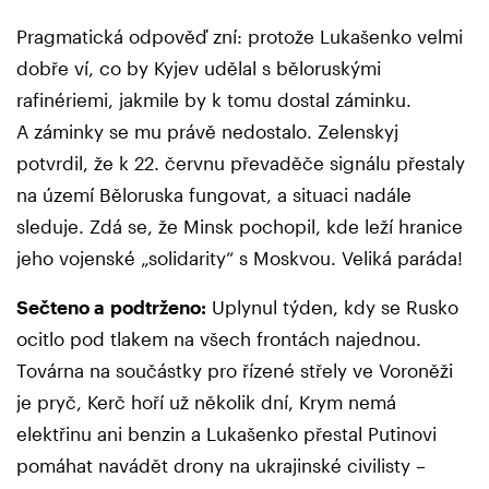
Pragmatická odpověď zní: protože Lukašenko velmi
dobře ví, co by Kyjev udělal s běloruskými
rafinériemi, jakmile by k tomu dostal záminku.
A záminky se mu právě nedostalo. Zelenskyj
potvrdil, že k 22. červnu převaděče signálu přestaly
na území Běloruska fungovat, a situaci nadále
sleduje. Zdá se, že Minsk pochopil, kde leží hranice
jeho vojenské „solidarity“ s Moskvou. Veliká paráda!
Sečteno a podtrženo:
Uplynul týden, kdy se Rusko
ocitlo pod tlakem na všech frontách najednou.
Továrna na součástky pro řízené střely ve Voroněži
je pryč, Kerč hoří už několik dní, Krym nemá
elektřinu ani benzin a Lukašenko přestal Putinovi
pomáhat navádět drony na ukrajinské civilisty –