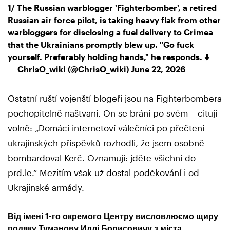
1/ The Russian warblogger 'Fighterbomber', a retired
Russian air force pilot, is taking heavy flak from other
warbloggers for disclosing a fuel delivery to Crimea
that the Ukrainians promptly blew up. "Go fuck
yourself. Preferably holding hands," he responds. ⬇️
— ChrisO_wiki (@ChrisO_wiki)
June 22, 2026
Ostatní ruští vojenští blogeři jsou na Fighterbombera
pochopitelně naštvaní. On se brání po svém – cituji
volně: „Domácí internetoví válečníci po přečtení
ukrajinských příspěvků rozhodli, že jsem osobně
bombardoval Kerč. Oznamuji: jděte všichni do
prd.le.“ Mezitím však už dostal poděkování i od
Ukrajinské armády.
Від імені 1-го окремого Центру висловлюємо щиру
подяку Туманову Иллі Борисовичу з міста