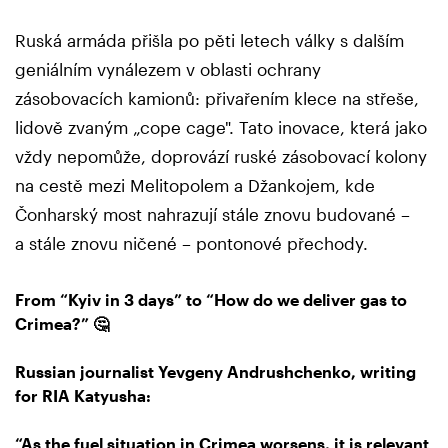
Ruská armáda přišla po pěti letech války s dalším
geniálním vynálezem v oblasti ochrany
zásobovacích kamionů: přivařením klece na střeše,
lidově zvaným „cope cage". Tato inovace, která jako
vždy nepomůže, doprovází ruské zásobovací kolony
na cestě mezi Melitopolem a Džankojem, kde
Čonharský most nahrazují stále znovu budované –
a stále znovu ničené – pontonové přechody.
From “Kyiv in 3 days” to “How do we deliver gas to
Crimea?” 🤔
Russian journalist Yevgeny Andrushchenko, writing
for RIA Katyusha:
“As the fuel situation in Crimea worsens, it is relevant