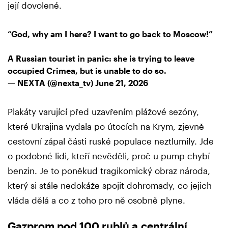
její dovolené.
“God, why am I here? I want to go back to Moscow!”
A Russian tourist in panic: she is trying to leave
occupied Crimea, but is unable to do so.
— NEXTA (@nexta_tv)
June 21, 2026
Plakáty varující před uzavřením plážové sezóny,
které Ukrajina vydala po útocích na Krym, zjevně
cestovní zápal části ruské populace neztlumily. Jde
o podobné lidi, kteří nevěděli, proč u pump chybí
benzin. Je to poněkud tragikomický obraz národa,
který si stále nedokáže spojit dohromady, co jejich
vláda dělá a co z toho pro ně osobně plyne.
Gazprom pod 100 rublů a centrální