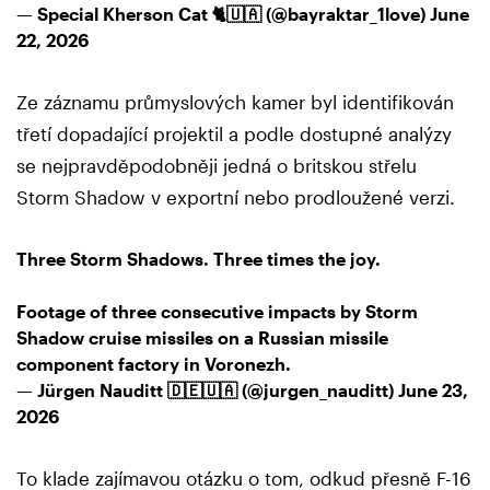
— Special Kherson Cat 🐈🇺🇦 (@bayraktar_1love)
June
22, 2026
Ze záznamu průmyslových kamer byl identifikován
třetí dopadající projektil a podle dostupné analýzy
se nejpravděpodobněji jedná o britskou střelu
Storm Shadow v exportní nebo prodloužené verzi.
Three Storm Shadows. Three times the joy.
Footage of three consecutive impacts by Storm
Shadow cruise missiles on a Russian missile
component factory in Voronezh.
— Jürgen Nauditt 🇩🇪🇺🇦 (@jurgen_nauditt)
June 23,
2026
To klade zajímavou otázku o tom, odkud přesně F-16