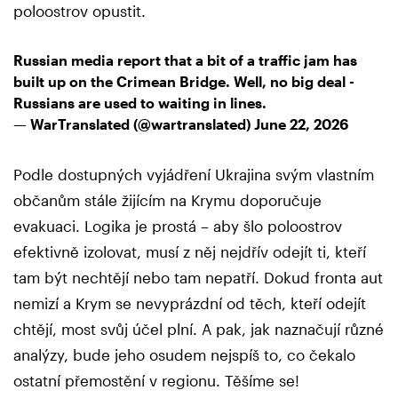
poloostrov opustit.
Russian media report that a bit of a traffic jam has
built up on the Crimean Bridge. Well, no big deal -
Russians are used to waiting in lines.
— WarTranslated (@wartranslated)
June 22, 2026
Podle dostupných vyjádření Ukrajina svým vlastním
občanům stále žijícím na Krymu doporučuje
evakuaci. Logika je prostá – aby šlo poloostrov
efektivně izolovat, musí z něj nejdřív odejít ti, kteří
tam být nechtějí nebo tam nepatří. Dokud fronta aut
nemizí a Krym se nevyprázdní od těch, kteří odejít
chtějí, most svůj účel plní. A pak, jak naznačují různé
analýzy, bude jeho osudem nejspíš to, co čekalo
ostatní přemostění v regionu. Těšíme se!