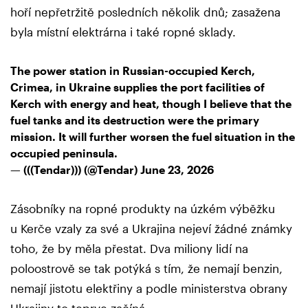
hoří nepřetržitě posledních několik dnů; zasažena
byla místní elektrárna i také ropné sklady.
The power station in Russian-occupied Kerch,
Crimea, in Ukraine supplies the port facilities of
Kerch with energy and heat, though I believe that the
fuel tanks and its destruction were the primary
mission. It will further worsen the fuel situation in the
occupied peninsula.
— (((Tendar))) (@Tendar)
June 23, 2026
Zásobníky na ropné produkty na úzkém výběžku
u Kerče vzaly za své a Ukrajina nejeví žádné známky
toho, že by měla přestat. Dva miliony lidí na
poloostrově se tak potýká s tím, že nemají benzin,
nemají jistotu elektřiny a podle ministerstva obrany
Ukrajiny to teprve začíná.