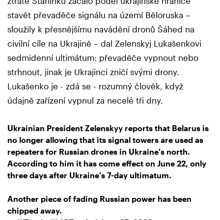
ztrátě Starlinku začalo podél ukrajinské hranice
stavět převaděče signálu na území Běloruska –
sloužily k přesnějšímu navádění dronů Šáhed na
civilní cíle na Ukrajině – dal Zelenskyj Lukašenkovi
sedmidenní ultimátum: převaděče vypnout nebo
strhnout, jinak je Ukrajinci zničí svými drony.
Lukašenko je - zdá se - rozumný člověk, když
údajně zařízení vypnul za necelé tři dny.
Ukrainian President Zelenskyy reports that Belarus is
no longer allowing that its signal towers are used as
repeaters for Russian drones in Ukraine's north.
According to him it has come effect on June 22, only
three days after Ukraine's 7-day ultimatum.
Another piece of fading Russian power has been
chipped away.