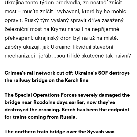
Ukrajina tento týden předvedla, že nestačí zničit
most – musíte zničit i vybavení, které by ho mohlo
opravit. Ruský tým vyslaný spravit dříve zasažený
železniční most na Krymu narazil na nepříjemné
překvapení: ukrajinský dron byl na už na místě.
Záběry ukazují, jak Ukrajinci likvidují stavební
mechanizaci i jeřáb. Jsou ti lidé skutečně tak naivní?
Crimea's rail network cut off: Ukraine's SOF destroys
the railway bridge on the Kerch line
The Special Operations Forces severely damaged the
bridge near Rozdolne days earlier, now they've
destroyed the crossing. Kerch has been the endpoint
for trains coming from Russia.
The northern train bridge over the Syvash was