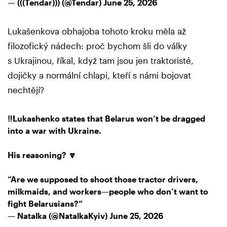
— (((Tendar))) (@Tendar)
June 25, 2026
Lukašenkova obhajoba tohoto kroku měla až
filozofický nádech: proč bychom šli do války
s Ukrajinou, říkal, když tam jsou jen traktoristé,
dojičky a normální chlapi, kteří s námi bojovat
nechtějí?
‼️Lukashenko states that Belarus won’t be dragged
into a war with Ukraine.
His reasoning? 🔽
“Are we supposed to shoot those tractor drivers,
milkmaids, and workers—people who don’t want to
fight Belarusians?”
— Natalka (@NatalkaKyiv)
June 25, 2026