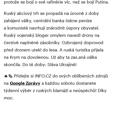
protože se bojí o své rafinérie víc, než se bojí Putina.
Ruský akciový trh se propadá na úrovně z doby
zahájení války, centrální banka tiskne peníze
a komunisté navrhují znárodnit úspory obyvatel.
Ruský vojenský bloger omylem navedl drony na
čerstvě naplněné zásobníky. Ozbrojený doprovod
před dronem utekl do lesa. A ruská turistka přijela
na Krym na dovolenou. Už aby ta zas.aná válka
skončila. Do té doby: Sláva Ukrajině!
🔥🗞️ Přidejte si INFO.CZ do svých oblíbených zdrojů
na
Google Zprávy
a každou sobotu dostanete
týdenní výběr z ruských blamáží a neúspěchů! Díky
moc.