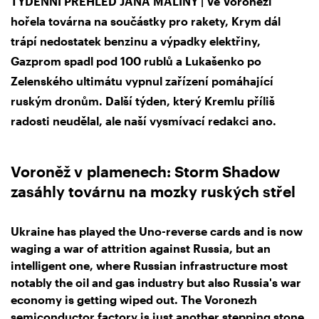
TÝDENNÍ PŘEHLED JANA MALINY | Ve Voroněži
hořela továrna na součástky pro rakety, Krym dál
trápí nedostatek benzinu a výpadky elektřiny,
Gazprom spadl pod 100 rublů a Lukašenko po
Zelenského ultimátu vypnul zařízení pomáhající
ruským dronům. Další týden, který Kremlu příliš
radosti neudělal, ale naší vysmívací redakci ano.
Voroněž v plamenech: Storm Shadow
zasáhly továrnu na mozky ruských střel
Ukraine has played the Uno-reverse cards and is now
waging a war of attrition against Russia, but an
intelligent one, where Russian infrastructure most
notably the oil and gas industry but also Russia's war
economy is getting wiped out. The Voronezh
semiconductor factory is just another stepping stone