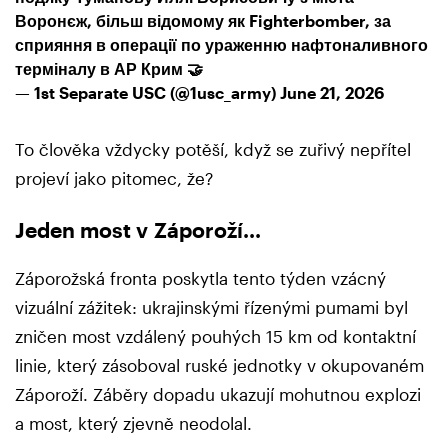
Воронєж, більш відомому як Fighterbomber, за
сприяння в операції по ураженню нафтоналивного
терміналу в АР Крим 🤝
— 1st Separate USC (@1usc_army)
June 21, 2026
To člověka vždycky potěší, když se zuřivý nepřítel
projeví jako pitomec, že?
Jeden most v Záporoží...
Záporožská fronta poskytla tento týden vzácný
vizuální zážitek: ukrajinskými řízenými pumami byl
zničen most vzdálený pouhých 15 km od kontaktní
linie, který zásoboval ruské jednotky v okupovaném
Záporoží. Záběry dopadu ukazují mohutnou explozi
a most, který zjevně neodolal.