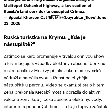
Melitopol–Dzhankoi highway, a key section of
Russia’s land corridor to occupied Crimea.
— Special Kherson Cat 🐈🇺🇦 (@bayraktar_1love)
June
23, 2026
Ruská turistka na Krymu: „Kde je
nástupiště?"
Zatímco se Kerč proměňuje v trvalou ohnivou show
a Krym bojuje s výpadky elektřiny i absencí benzinu,
ruská turistka z Moskvy přijela vlakem na krymské
nádraží a natočila svou stížnost na chybějící
nástupiště u peronu. Video se okamžitě stalo hitem.
Žena překonala Kerčský most a dorazila do aktivní
válečné zóny, kde ji čeká absence elektřiny, vody,
internetu a pohonných hmot – a to je teprve začátek