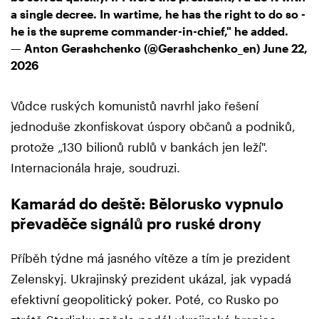
a single decree. In wartime, he has the right to do so -
he is the supreme commander-in-chief," he added.
— Anton Gerashchenko (@Gerashchenko_en)
June 22,
2026
Vůdce ruských komunistů navrhl jako řešení
jednoduše zkonfiskovat úspory občanů a podniků,
protože „130 bilionů rublů v bankách jen leží".
Internacionála hraje, soudruzi.
Kamarád do deště: Bělorusko vypnulo
převaděče signálů pro ruské drony
Příběh týdne má jasného vítěze a tím je prezident
Zelenskyj. Ukrajinský prezident ukázal, jak vypadá
efektivní geopolitický poker. Poté, co Rusko po