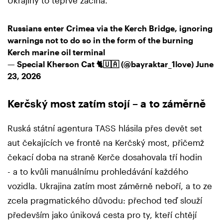
Russians enter Crimea via the Kerch Bridge, ignoring
warnings not to do so in the form of the burning
Kerch marine oil terminal
— Special Kherson Cat 🐈🇺🇦 (@bayraktar_1love)
June
23, 2026
Kerčský most zatím stojí – a to záměrně
Ruská státní agentura TASS hlásila přes devět set
aut čekajících ve frontě na Kerčský most, přičemž
čekací doba na straně Kerče dosahovala tří hodin
- a to kvůli manuálnímu prohledávání každého
vozidla. Ukrajina zatím most záměrně neboří, a to ze
zcela pragmatického důvodu: přechod teď slouží
především jako úniková cesta pro ty, kteří chtějí