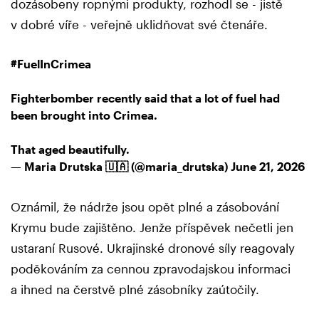
dozásobeny ropnými produkty, rozhodl se - jistě
v dobré víře - veřejně uklidňovat své čtenáře.
#FuelInCrimea
Fighterbomber recently said that a lot of fuel had
been brought into Crimea.
That aged beautifully.
— Maria Drutska 🇺🇦 (@maria_drutska)
June 21, 2026
Oznámil, že nádrže jsou opět plné a zásobování
Krymu bude zajištěno. Jenže příspěvek nečetli jen
ustaraní Rusové. Ukrajinské dronové síly reagovaly
poděkováním za cennou zpravodajskou informaci
a ihned na čerstvě plné zásobníky zaútočily.