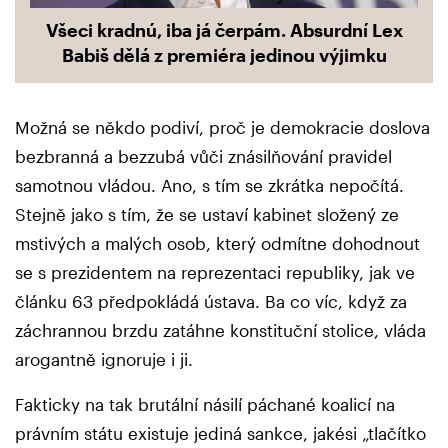
Všeci kradnú, iba já čerpám. Absurdní Lex
Babiš dělá z premiéra jedinou výjimku
Možná se někdo podiví, proč je demokracie doslova
bezbranná a bezzubá vůči znásilňování pravidel
samotnou vládou. Ano, s tím se zkrátka nepočítá.
Stejně jako s tím, že se ustaví kabinet složený ze
mstivých a malých osob, který odmítne dohodnout
se s prezidentem na reprezentaci republiky, jak ve
článku 63 předpokládá ústava. Ba co víc, když za
záchrannou brzdu zatáhne konstituční stolice, vláda
arogantně ignoruje i ji.
Fakticky na tak brutální násilí páchané koalicí na
právním státu existuje jediná sankce, jakési „tlačítko