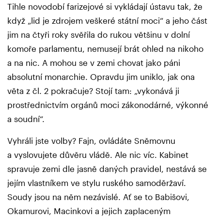
Tihle novodobí farizejové si vykládají ústavu tak, že
když „lid je zdrojem veškeré státní moci“ a jeho část
jim na čtyři roky svěřila do rukou většinu v dolní
komoře parlamentu, nemusejí brát ohled na nikoho
a na nic. A mohou se v zemi chovat jako páni
absolutní monarchie. Opravdu jim uniklo, jak ona
věta z čl. 2 pokračuje? Stojí tam: „vykonává ji
prostřednictvím orgánů moci zákonodárné, výkonné
a soudní“.
Vyhráli jste volby? Fajn, ovládáte Sněmovnu
a vyslovujete důvěru vládě. Ale nic víc. Kabinet
spravuje zemi dle jasně daných pravidel, nestává se
jejím vlastníkem ve stylu ruského samoděržaví.
Soudy jsou na něm nezávislé. Ať se to Babišovi,
Okamurovi, Macinkovi a jejich zaplaceným