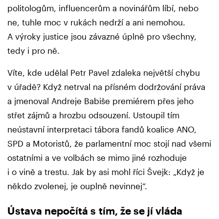
politologům, influencerům a novinářům líbí, nebo
ne, tuhle moc v rukách nedrží a ani nemohou.
A výroky justice jsou závazné úplně pro všechny,
tedy i pro ně.
Víte, kde udělal Petr Pavel zdaleka největší chybu
v úřadě? Když netrval na přísném dodržování práva
a jmenoval Andreje Babiše premiérem přes jeho
střet zájmů a hrozbu odsouzení. Ustoupil tím
neústavní interpretaci tábora fandů koalice ANO,
SPD a Motoristů, že parlamentní moc stojí nad všemi
ostatními a ve volbách se mimo jiné rozhoduje
i o vině a trestu. Jak by asi mohl říci Švejk: „Když je
někdo zvolenej, je ouplně nevinnej“.
Ústava nepočítá s tím, že se jí vláda