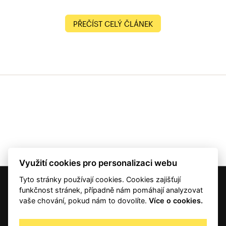
PŘEČÍST CELÝ ČLÁNEK
Využití cookies pro personalizaci webu
Tyto stránky používají cookies. Cookies zajišťují
© 2001 — 2026 Copyright CMI News a dodavatelé obsahu. |
Cookies
funkčnost stránek, případně nám pomáhají analyzovat
Kontakt
vaše chování, pokud nám to dovolíte.
Více o cookies.
RSS
Autorská práva