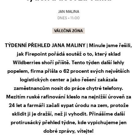
JAN MALINA
DNES • 11:00
VÁLEČNÁ ZÓNA
TÝDENNÍ PŘEHLED JANA MALINY | Minule jsme řešili,
jak Firepoint pořádá soutěž o to, který sklad
Wildberries shoří příště. Tento týden další lehly
popelem, firma přišla o 62 procent svých největších
logistických center a jako řešení zakázala
zaměstnancům nosit do práce chytré telefony.
Mezitím ruské rafinování kleslo na nejnižší úroveň za
24 let a farmáři začali sypat úrodu na zem, protože
sklidit ji je dražší, než ji vyhodit. Přinášíme další
protirusácký přehled týdne, kde vypichujeme jen
dobré zprávy, vítejte!