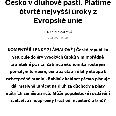
Česko v dluhové pasti. Platíme
čtvrté nejvyšší úroky z
Evropské unie
LENKA ZLÁMALOVÁ
VČERA • 15:05
KOMENTÁŘ LENKY ZLÁMALOVÉ | Česká republika
vstupuje do éry vysokých úroků v mimořádně
zranitelné pozici. Zatímco ekonomika roste jen
pomalým tempem, cena za státní dluhy stoupá k
nebezpečné hranici. Babišův kabinet přesto plánuje
dál masivně utrácet na dluh za důchody a platy
státních zaměstnanců. Může populistické rozdávání
zastavit až neúprosný trest od investorů a trhů?