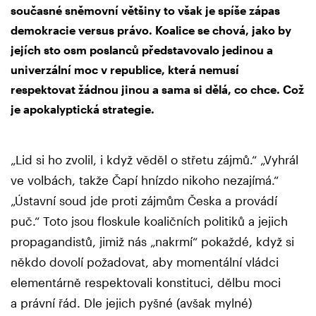
současné sněmovní většiny to však je spíše zápas
demokracie versus právo. Koalice se chová, jako by
jejích sto osm poslanců představovalo jedinou a
univerzální moc v republice, která nemusí
respektovat žádnou jinou a sama si dělá, co chce. Což
je apokalyptická strategie.
„Lid si ho zvolil, i když věděl o střetu zájmů.“ „Vyhrál
ve volbách, takže Čapí hnízdo nikoho nezajímá.“
„Ústavní soud jde proti zájmům Česka a provádí
puč.“ Toto jsou floskule koaličních politiků a jejich
propagandistů, jimiž nás „nakrmí“ pokaždé, když si
někdo dovolí požadovat, aby momentální vládci
elementárně respektovali konstituci, dělbu moci
a právní řád. Dle jejich pyšné (avšak mylné)