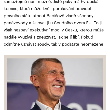
samozřejmě není možné. Jisté páky má Evropská
komise, která může kvůli porušování pravidel
právního státu utnout Babišově vládě všechny
penězovody a žalovat ji u Soudního dvora EU. To ji
však nezbaví exekutivní moci v Česku, kterou může
nadále využívá a zneužívat, jak se jí líbí. Pokud
odmítne uznávat soudy, tak v podstatě neomezeně.