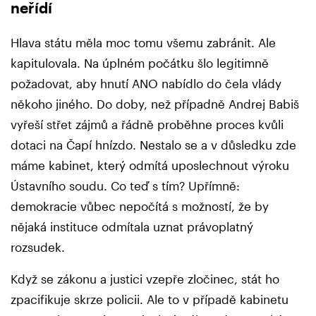
neřídí
Hlava státu měla moc tomu všemu zabránit. Ale
kapitulovala. Na úplném počátku šlo legitimně
požadovat, aby hnutí ANO nabídlo do čela vlády
někoho jiného. Do doby, než případně Andrej Babiš
vyřeší střet zájmů a řádně proběhne proces kvůli
dotaci na Čapí hnízdo. Nestalo se a v důsledku zde
máme kabinet, který odmítá uposlechnout výroku
Ústavního soudu. Co teď s tím? Upřímně:
demokracie vůbec nepočítá s možností, že by
nějaká instituce odmítala uznat právoplatný
rozsudek.
Když se zákonu a justici vzepře zločinec, stát ho
zpacifikuje skrze policii. Ale to v případě kabinetu