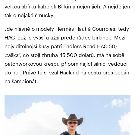
velkou sbírku kabelek Birkin a nejen jich. A nejde jen
tak o nějaké šmucky.
Jde hlavně o modely Hermès Haut à Courroies, tedy
HAC, což je vyšší a užší předchůdce birkinek. Mezi
nejviditelnější kusy patří Endless Road HAC 50;
„taška“, co stojí zhruba 45 500 dolarů, má na sobě
patchworkovou kresbu připomínající silnici vedoucí
do hor. Právě tu si vzal Haaland na cestu přes oceán
na šampionát.