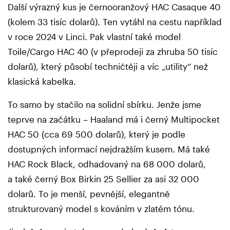
Další výrazný kus je černooranžový HAC Casaque 40
(kolem 33 tisíc dolarů). Ten vytáhl na cestu například
v roce 2024 v Linci. Pak vlastní také model
Toile/Cargo HAC 40 (v přeprodeji za zhruba 50 tisíc
dolarů), který působí techničtěji a víc „utility“ než
klasická kabelka.
To samo by stačilo na solidní sbírku. Jenže jsme
teprve na začátku – Haaland má i černý Multipocket
HAC 50 (cca 69 500 dolarů), který je podle
dostupných informací nejdražším kusem. Má také
HAC Rock Black, odhadovaný na 68 000 dolarů,
a také černý Box Birkin 25 Sellier za asi 32 000
dolarů. To je menší, pevnější, elegantně
strukturovaný model s kováním v zlatém tónu.