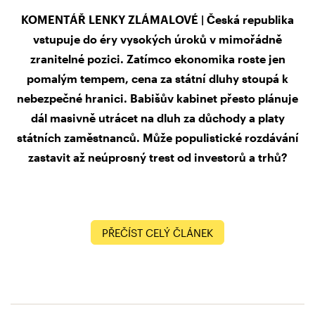
KOMENTÁŘ LENKY ZLÁMALOVÉ | Česká republika
vstupuje do éry vysokých úroků v mimořádně
zranitelné pozici. Zatímco ekonomika roste jen
pomalým tempem, cena za státní dluhy stoupá k
nebezpečné hranici. Babišův kabinet přesto plánuje
dál masivně utrácet na dluh za důchody a platy
státních zaměstnanců. Může populistické rozdávání
zastavit až neúprosný trest od investorů a trhů?
PŘEČÍST CELÝ ČLÁNEK