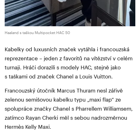
Haaland s taškou Multipocket HAC 50
Kabelky od luxusních značek vytáhla i francouzská
reprezentace – jeden z favoritů na vítězství v celém
turnaji. Hráči dorazili s modely HAC, stejně jako
s taškami od značek Chanel a Louis Vuitton.
Francouzský útočník Marcus Thuram nesl zářivě
zelenou semišovou kabelku typu „maxi flap“ ze
spolupráce značky Chanel s Pharrellem Williamsem,
zatímco Rayan Cherki měl s sebou nadrozměrnou
Hermès Kelly Maxi.