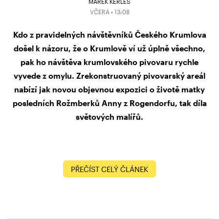
MAREK KERLES
VČERA • 13:08
Kdo z pravidelných návštěvníků Českého Krumlova
došel k názoru, že o Krumlově ví už úplně všechno,
pak ho návštěva krumlovského pivovaru rychle
vyvede z omylu. Zrekonstruovaný pivovarský areál
nabízí jak novou objevnou expozici o životě matky
posledních Rožmberků Anny z Rogendorfu, tak díla
světových malířů.
PŘEČÍST CELÝ ČLÁNEK