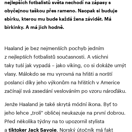
nejlepších fotbalistů světa nechodí na zápasy s
obyčejnou taškou přes rameno. Naopak si buduje
sbírku, kterou mu bude každá žena závidět. Má
birkinky. A má jich hodně.
Haaland je bez nejmenších pochyb jedním
z nejlepších fotbalistů současnosti. A všichni
taky tuší jak vypadá – jako viking, co si dokáže umýt
vlasy. Málokdo se mu vyrovná na hřišti a norští
poslanci díky jeho výkonům na hřištích v Americe
začínají svá zasedání veslováním po vzoru nároďáku.
Jenže Haaland je také skrytá módní ikona. Byť to
jeho lehce „trolí“ obličej neukazuje na první dobrou.
Před několika týdny na to upozornil stylista
a
tiktoker Jack Savoie
. Norský útočník má fakt