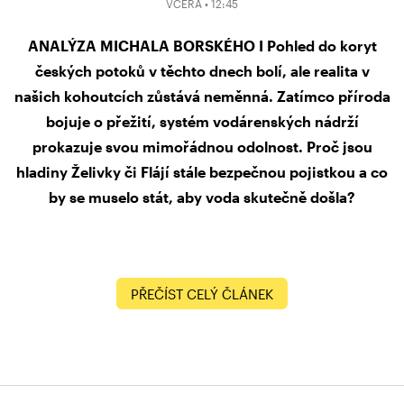
VČERA • 12:45
ANALÝZA MICHALA BORSKÉHO I Pohled do koryt
českých potoků v těchto dnech bolí, ale realita v
našich kohoutcích zůstává neměnná. Zatímco příroda
bojuje o přežití, systém vodárenských nádrží
prokazuje svou mimořádnou odolnost. Proč jsou
hladiny Želivky či Flájí stále bezpečnou pojistkou a co
by se muselo stát, aby voda skutečně došla?
PŘEČÍST CELÝ ČLÁNEK