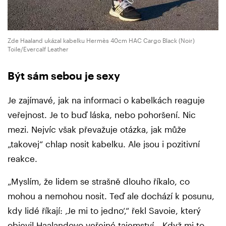
Zde Haaland ukázal kabelku Hermès 40cm HAC Cargo Black (Noir)
Toile/Evercalf Leather
Být sám sebou je sexy
Je zajímavé, jak na informaci o kabelkách reaguje
veřejnost. Je to buď láska, nebo pohoršení. Nic
mezi. Nejvíc však převažuje otázka, jak může
„takovej“ chlap nosit kabelku. Ale jsou i pozitivní
reakce.
„Myslím, že lidem se strašně dlouho říkalo, co
mohou a nemohou nosit. Teď ale dochází k posunu,
kdy lidé říkají: ‚Je mi to jedno‘,“ řekl Savoie, který
objevil Haalandovo veřejné tajemství. „Když mi to