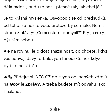
dělá radost, budu to nosit přesně tak, jak chci já.“
Je to krásná myšlenka. Osvobodit se od předsudků,
od toho, že nosíte věci, protože by se mělo. Nemít
strach z otázky: „Co si ostatní pomyslí?“ Prý je sexy,
být sám sebou.
Ale na rovinu: je o dost snazší nosit, co chcete, když
vás uctívají davy fotbalových fanoušků, než když
bydlíte na sídlišti.
🔥🗞️ Přidejte si INFO.CZ do svých oblíbených zdrojů
na
Google Zprávy
. A třeba budete mít odvahu jako
Haaland.
SDÍLET