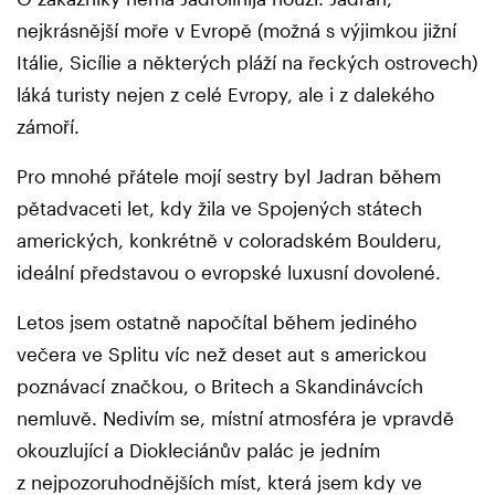
nejkrásnější moře v Evropě (možná s výjimkou jižní
Itálie, Sicílie a některých pláží na řeckých ostrovech)
láká turisty nejen z celé Evropy, ale i z dalekého
zámoří.
Pro mnohé přátele mojí sestry byl Jadran během
pětadvaceti let, kdy žila ve Spojených státech
amerických, konkrétně v coloradském Boulderu,
ideální představou o evropské luxusní dovolené.
Letos jsem ostatně napočítal během jediného
večera ve Splitu víc než deset aut s americkou
poznávací značkou, o Britech a Skandinávcích
nemluvě. Nedivím se, místní atmosféra je vpravdě
okouzlující a Diokleciánův palác je jedním
z nejpozoruhodnějších míst, která jsem kdy ve