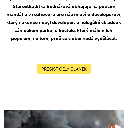
Starostka Jitka Bednářová obhajuje na podzim
mandát a v rozhovoru pro nás mluví o developerovi,
který nakonec nebyl developer, o nelegální skládce v
zámeckém parku, o kostele, který málem lehl
popelem, i o tom, proč se s obcí nedá vydělávat.
PŘEČÍST CELÝ ČLÁNEK