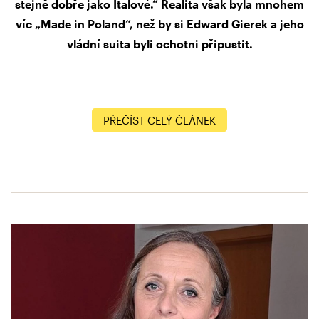
stejně dobře jako Italové.“ Realita však byla mnohem
víc „Made in Poland“, než by si Edward Gierek a jeho
vládní suita byli ochotni připustit.
PŘEČÍST CELÝ ČLÁNEK