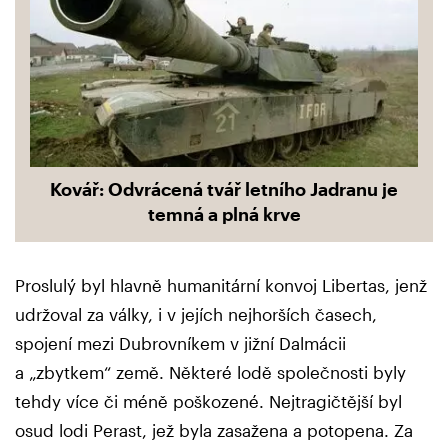
Kovář: Odvrácená tvář letního Jadranu je
temná a plná krve
Proslulý byl hlavně humanitární konvoj Libertas, jenž
udržoval za války, i v jejích nejhorších časech,
spojení mezi Dubrovníkem v jižní Dalmácii
a „zbytkem“ země. Některé lodě společnosti byly
tehdy více či méně poškozené. Nejtragičtější byl
osud lodi Perast, jež byla zasažena a potopena. Za