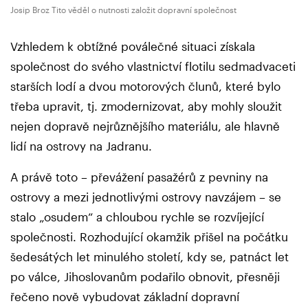
Josip Broz Tito věděl o nutnosti založit dopravní společnost
Vzhledem k obtížné poválečné situaci získala
společnost do svého vlastnictví flotilu sedmadvaceti
starších lodí a dvou motorových člunů, které bylo
třeba upravit, tj. zmodernizovat, aby mohly sloužit
nejen dopravě nejrůznějšího materiálu, ale hlavně
lidí na ostrovy na Jadranu.
A právě toto – převážení pasažérů z pevniny na
ostrovy a mezi jednotlivými ostrovy navzájem – se
stalo „osudem“ a chloubou rychle se rozvíjející
společnosti. Rozhodující okamžik přišel na počátku
šedesátých let minulého století, kdy se, patnáct let
po válce, Jihoslovanům podařilo obnovit, přesněji
řečeno nově vybudovat základní dopravní