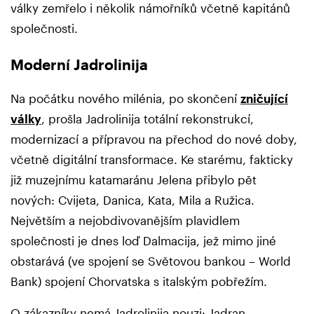
války zemřelo i několik námořníků včetně kapitánů
společnosti.
Moderní Jadrolinija
Na počátku nového milénia, po skončení
zničující
války
, prošla Jadrolinija totální rekonstrukcí,
modernizací a přípravou na přechod do nové doby,
včetně digitální transformace. Ke starému, fakticky
již muzejnímu katamaránu Jelena přibylo pět
nových: Cvijeta, Danica, Kata, Mila a Ružica.
Největším a nejobdivovanějším plavidlem
společnosti je dnes loď Dalmacija, jež mimo jiné
obstarává (ve spojení se Světovou bankou – World
Bank) spojení Chorvatska s italským pobřežím.
O zákazníky nemá Jadrolinija nouzi: Jadran,