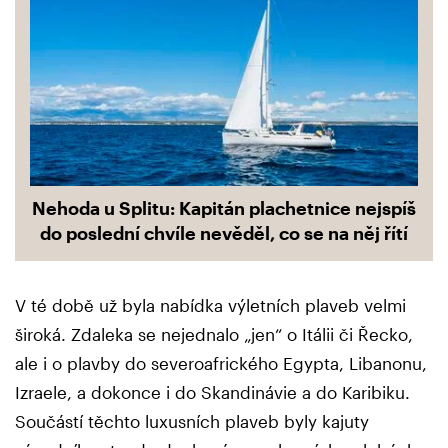
Nehoda u Splitu: Kapitán plachetnice nejspíš
do poslední chvíle nevěděl, co se na něj řítí
V té době už byla nabídka výletních plaveb velmi
široká. Zdaleka se nejednalo „jen“ o Itálii či Řecko,
ale i o plavby do severoafrického Egypta, Libanonu,
Izraele, a dokonce i do Skandinávie a do Karibiku.
Součástí těchto luxusních plaveb byly kajuty