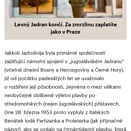
Levný Jadran končí. Za zmrzlinu zaplatíte
jako v Praze
Jakkoli Jadrolinija byla primárně společností
zajišťující námořní spojení v „jugoslávském Jadranu“
(včetně dnešní Bosny a Hercegoviny a Černé Hory),
již od počátku padesátých let se uvažovalo
o rozšíření její působnosti, zejména o mezi válkami
neobyčejně oblíbené výletní plavby po
středomořských (nejen jugoslávských) přístavech.
Dne 28. března 1953 proto vypluly z italských
Benátek lodě Partizanka a Proleterka (jak příznačné
názvy!), aby se vydaly na čtrnáctidenní plavbu, která