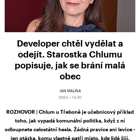
Developer chtěl vydělat a
odejít. Starostka Chlumu
popisuje, jak se brání malá
obec
JAN MALINA
DNES • 13:30
ROZHOVOR | Chlum u Třeboně je učebnicový příklad
toho, jak vypadá komunální politika, když z ní
odloupnete celostátní hesla. Žádná pravice ani levice -
jen otázka, komu vlastně patří místo, kde lidé žijí.