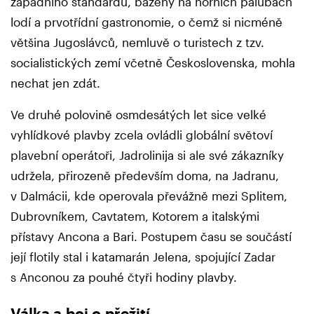
západního standardu, bazény na horních palubách
lodí a prvotřídní gastronomie, o čemž si nicméně
většina Jugoslávců, nemluvě o turistech z tzv.
socialistických zemí včetně Československa, mohla
nechat jen zdát.
Ve druhé polovině osmdesátých let sice velké
vyhlídkové plavby zcela ovládli globální světoví
plavební operátoři, Jadrolinija si ale své zákazníky
udržela, přirozeně především doma, na Jadranu,
v Dalmácii, kde operovala převážně mezi Splitem,
Dubrovníkem, Cavtatem, Kotorem a italskými
přístavy Ancona a Bari. Postupem času se součástí
její flotily stal i katamarán Jelena, spojující Zadar
s Anconou za pouhé čtyři hodiny plavby.
Válka a boj o přežití