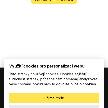
Využití cookies pro personalizaci webu
Tyto stránky používají cookies. Cookies zajišťují
© 2001 — 2026 Copyright CMI News a dodavatelé obsahu. |
Cookies
funkčnost stránek, případně nám pomáhají analyzovat
Kontakt
vaše chování, pokud nám to dovolíte.
Více o cookies.
RSS
Autorská práva
Přijmout vše
Zpracování osobních údajů - registrovaní a předplatitelé
Zpracování osobních údajů pro novinářské a další účely