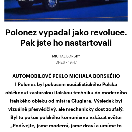
Polonez vypadal jako revoluce.
Pak jste ho nastartovali
MICHAL BORSKÝ
DNES • 19:47
AUTOMOBILOVÉ PEKLO MICHALA BORSKÉHO
I Polonez byl pokusem socialistického Polska
obléknout zastaralou italskou techniku do moderního
italského obleku od mistra Giugiara. Výsledek byl
vizuálně přesvědčivý, ale mechanicky dost zoufalý.
Byl to pokus polského komunismu vzkázat světu:
„Podívejte, jsme moderní, jsme draví a umíme to