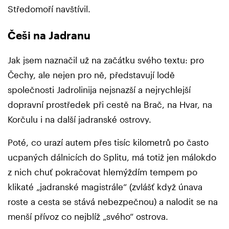
Středomoří navštívil.
Češi na Jadranu
Jak jsem naznačil už na začátku svého textu: pro
Čechy, ale nejen pro ně, představují lodě
společnosti Jadrolinija nejsnazší a nejrychlejší
dopravní prostředek při cestě na Brač, na Hvar, na
Korčulu i na další jadranské ostrovy.
Poté, co urazí autem přes tisíc kilometrů po často
ucpaných dálnicích do Splitu, má totiž jen málokdo
z nich chuť pokračovat hlemýždím tempem po
klikaté „jadranské magistrále“ (zvlášť když únava
roste a cesta se stává nebezpečnou) a nalodit se na
menší přívoz co nejblíž „svého“ ostrova.