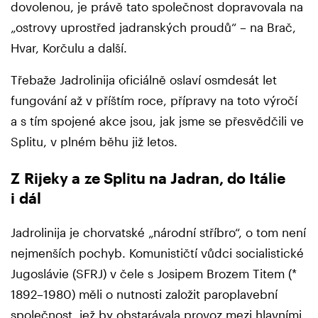
dovolenou, je právě tato společnost dopravovala na
„ostrovy uprostřed jadranských proudů“ – na Brač,
Hvar, Korčulu a další.
Třebaže Jadrolinija oficiálně oslaví osmdesát let
fungování až v příštím roce, přípravy na toto výročí
a s tím spojené akce jsou, jak jsme se přesvědčili ve
Splitu, v plném běhu již letos.
Z Rijeky a ze Splitu na Jadran, do Itálie
i dál
Jadrolinija je chorvatské „národní stříbro“, o tom není
nejmenších pochyb. Komunističtí vůdci socialistické
Jugoslávie (SFRJ) v čele s Josipem Brozem Titem (*
1892–1980) měli o nutnosti založit paroplavební
společnost, jež by obstarávala provoz mezi hlavními