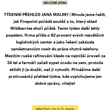
VÁLEČNÁ ZÓNA
TÝDENNÍ PŘEHLED JANA MALINY | Minule jsme řešili,
jak Firepoint pořádá soutěž o to, který sklad
Wildberries shoří příště. Tento týden další lehly
popelem, firma přišla o 62 procent svých největších
logistických center a jako řešení zakázala
zaměstnancům nosit do práce chytré telefony.
Mezitím ruské rafinování kleslo na nejnižší úroveň za
24 let a farmáři začali sypat úrodu na zem, protože
sklidit ji je dražší, než ji vyhodit. Přinášíme další
protirusácký přehled týdne, kde vypichujeme jen
dobré zprávy, vítejte!
PŘEČÍST CELÝ ČLÁNEK