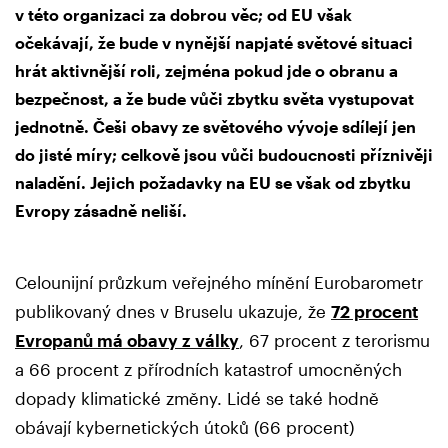
v této organizaci za dobrou věc; od EU však
očekávají, že bude v nynější napjaté světové situaci
hrát aktivnější roli, zejména pokud jde o obranu a
bezpečnost, a že bude vůči zbytku světa vystupovat
jednotně. Češi obavy ze světového vývoje sdílejí jen
do jisté míry; celkově jsou vůči budoucnosti příznivěji
naladění. Jejich požadavky na EU se však od zbytku
Evropy zásadně neliší.
Celounijní průzkum veřejného mínění Eurobarometr
publikovaný dnes v Bruselu ukazuje, že
72 procent
Evropanů má obavy z války
, 67 procent z terorismu
a 66 procent z přírodních katastrof umocněných
dopady klimatické změny. Lidé se také hodně
obávají kybernetických útoků (66 procent)