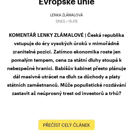
Evropské unie
LENKA ZLÁMALOVÁ
DNES • 15:05
KOMENTÁŘ LENKY ZLÁMALOVÉ | Česká republika
vstupuje do éry vysokých úroků v mimořádně
zranitelné pozici. Zatímco ekonomika roste jen
pomalým tempem, cena za státní dluhy stoupá k
nebezpečné hranici. Babišův kabinet přesto plánuje
dál masivně utrácet na dluh za důchody a platy
státních zaměstnanců. Může populistické rozdávání
zastavit až neúprosný trest od investorů a trhů?
PŘEČÍST CELÝ ČLÁNEK