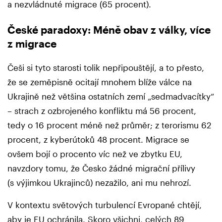
a nezvládnuté migrace (65 procent).
České paradoxy: Méně obav z války, více
z migrace
Češi si tyto starosti tolik nepřipouštějí, a to přesto,
že se zeměpisně ocitají mnohem blíže válce na
Ukrajině než většina ostatních zemí „sedmadvacítky“
– strach z ozbrojeného konfliktu má 56 procent,
tedy o 16 procent méně než průměr; z terorismu 62
procent, z kyberútoků 48 procent. Migrace se
ovšem bojí o procento víc než ve zbytku EU,
navzdory tomu, že Česko žádné migrační přílivy
(s výjimkou Ukrajinců) nezažilo, ani mu nehrozí.
V kontextu světových turbulencí Evropané chtějí,
aby je EU ochránila. Skoro všichni, celých 89