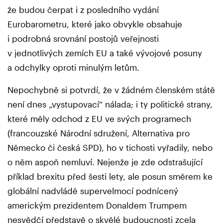
že budou čerpat i z posledního vydání
Eurobarometru, které jako obvykle obsahuje
i podrobná srovnání postojů veřejnosti
v jednotlivých zemích EU a také vývojové posuny
a odchylky oproti minulým letům.
Nepochybně si potvrdí, že v žádném členském státě
není dnes „vystupovací“ nálada; i ty politické strany,
které měly odchod z EU ve svých programech
(francouzské Národní sdružení, Alternativa pro
Německo či česká SPD), ho v tichosti vyřadily, nebo
o něm aspoň nemluví. Nejenže je zde odstrašující
příklad brexitu před šesti lety, ale posun směrem ke
globální nadvládě supervelmocí podnícený
americkým prezidentem Donaldem Trumpem
nesvědčí představě o skvělé budoucnosti zcela