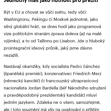
Být v EU a chovat se vůči světu, tedy vůči
Washingtonu, Pekingu či Moskvě jednotně, jako
silný globální hráč, se dnes hodí jako programová
vize politickým stranám zprava doleva (až na malé
výjimky), a to od Tallinnu po Lisabon. Jde o hluboký
prointegrační ideový průnik, jaký jsme dávno
nezažili.
Nastávají okamžiky, kdy socialista Pedro Sánchez
(španělský premiér), konzervativec Friedrich Merz
(německý kancléř) či francouzský ultrapravicový
nacionalista Jordan Bardella (šéf Národního sdružení
a pravděpodobný prezidentský kandidát) mluví
jedním jazykem. Zdaleka ne o všem, samozřejmě,
ale i toto souznění má vliv na uvažování o příštím