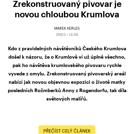
Zrekonstruovaný pivovar je
novou chloubou Krumlova
MAREK KERLES
DNES • 13:08
Kdo z pravidelných návštěvníků Českého Krumlova
došel k názoru, že o Krumlově ví už úplně všechno,
pak ho návštěva krumlovského pivovaru rychle
vyvede z omylu. Zrekonstruovaný pivovarský areál
nabízí jak novou objevnou expozici o životě matky
posledních Rožmberků Anny z Rogendorfu, tak díla
světových malířů.
PŘEČÍST CELÝ ČLÁNEK