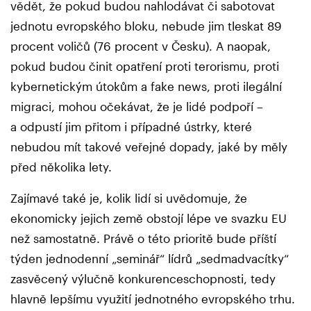
vědět, že pokud budou nahlodávat či sabotovat
jednotu evropského bloku, nebude jim tleskat 89
procent voličů (76 procent v Česku). A naopak,
pokud budou činit opatření proti terorismu, proti
kybernetickým útokům a fake news, proti ilegální
migraci, mohou očekávat, že je lidé podpoří –
a odpustí jim přitom i případné ústrky, které
nebudou mít takové veřejné dopady, jaké by měly
před několika lety.
Zajímavé také je, kolik lidí si uvědomuje, že
ekonomicky jejich země obstojí lépe ve svazku EU
než samostatně. Právě o této prioritě bude příští
týden jednodenní „seminář“ lídrů „sedmadvacítky“
zasvěcený výlučně konkurenceschopnosti, tedy
hlavně lepšímu využití jednotného evropského trhu.