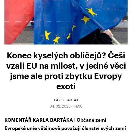
Konec kyselých obličejů? Češi
vzali EU na milost, v jedné věci
jsme ale proti zbytku Evropy
exoti
KAREL BARTÁK
04. 02. 2026 • 14:30
KOMENTÁŘ KARLA BARTÁKA | Občané zemí
Evropské unie většinově považují členství svých zemí