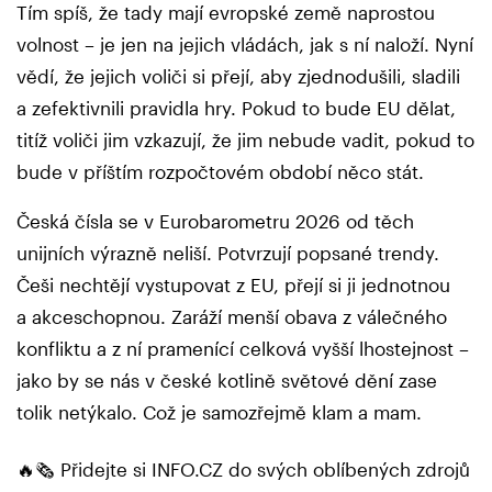
Tím spíš, že tady mají evropské země naprostou
volnost – je jen na jejich vládách, jak s ní naloží. Nyní
vědí, že jejich voliči si přejí, aby zjednodušili, sladili
a zefektivnili pravidla hry. Pokud to bude EU dělat,
titíž voliči jim vzkazují, že jim nebude vadit, pokud to
bude v příštím rozpočtovém období něco stát.
Česká čísla se v Eurobarometru 2026 od těch
unijních výrazně neliší. Potvrzují popsané trendy.
Češi nechtějí vystupovat z EU, přejí si ji jednotnou
a akceschopnou. Zaráží menší obava z válečného
konfliktu a z ní pramenící celková vyšší lhostejnost –
jako by se nás v české kotlině světové dění zase
tolik netýkalo. Což je samozřejmě klam a mam.
🔥🗞️ Přidejte si INFO.CZ do svých oblíbených zdrojů