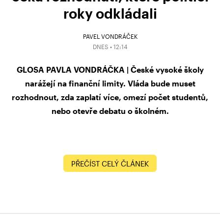
roky odkládali
PAVEL VONDRÁČEK
DNES • 12:14
GLOSA PAVLA VONDRÁČKA | České vysoké školy
narážejí na finanční limity. Vláda bude muset
rozhodnout, zda zaplatí více, omezí počet studentů,
nebo otevře debatu o školném.
PŘEČÍST CELÝ ČLÁNEK