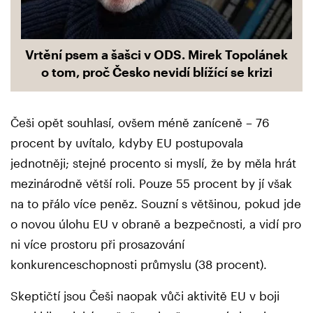
Vrtění psem a šašci v ODS. Mirek Topolánek
o tom, proč Česko nevidí blížící se krizi
Češi opět souhlasí, ovšem méně zaníceně – 76
procent by uvítalo, kdyby EU postupovala
jednotněji; stejné procento si myslí, že by měla hrát
mezinárodně větší roli. Pouze 55 procent by jí však
na to přálo více peněz. Souzní s většinou, pokud jde
o novou úlohu EU v obraně a bezpečnosti, a vidí pro
ni více prostoru při prosazování
konkurenceschopnosti průmyslu (38 procent).
Skeptičtí jsou Češi naopak vůči aktivitě EU v boji