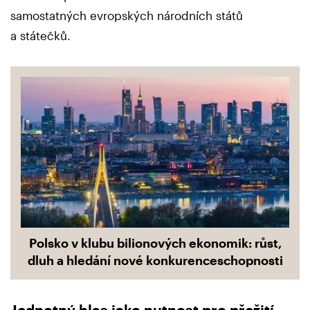
samostatných evropských národních států
a státečků.
Polsko v klubu bilionových ekonomik: růst,
dluh a hledání nové konkurenceschopnosti
Jednotný hlas jako nutnost pro přežití