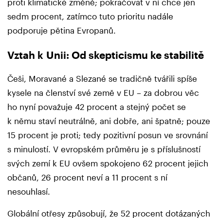
proti klimatické změně; pokračovat v ní chce jen
sedm procent, zatímco tuto prioritu nadále
podporuje pětina Evropanů.
Vztah k Unii: Od skepticismu ke stabilitě
Češi, Moravané a Slezané se tradičně tvářili spíše
kysele na členství své země v EU – za dobrou věc
ho nyní považuje 42 procent a stejný počet se
k němu staví neutrálně, ani dobře, ani špatně; pouze
15 procent je proti; tedy pozitivní posun ve srovnání
s minulostí. V evropském průměru je s příslušností
svých zemí k EU ovšem spokojeno 62 procent jejich
občanů, 26 procent neví a 11 procent s ní
nesouhlasí.
Globální otřesy způsobují, že 52 procent dotázaných