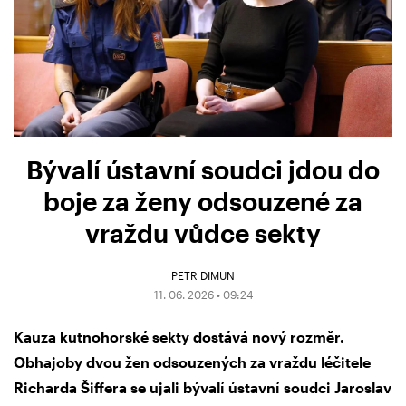
Bývalí ústavní soudci jdou do
boje za ženy odsouzené za
vraždu vůdce sekty
PETR DIMUN
11. 06. 2026 • 09:24
Kauza kutnohorské sekty dostává nový rozměr.
Obhajoby dvou žen odsouzených za vraždu léčitele
Richarda Šiffera se ujali bývalí ústavní soudci Jaroslav