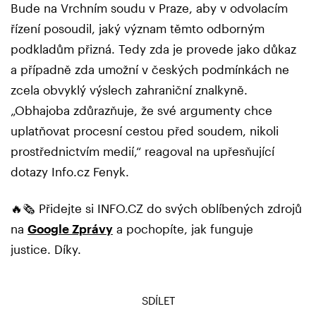
Bude na Vrchním soudu v Praze, aby v odvolacím
řízení posoudil, jaký význam těmto odborným
podkladům přizná. Tedy zda je provede jako důkaz
a případně zda umožní v českých podmínkách ne
zcela obvyklý výslech zahraniční znalkyně.
„Obhajoba zdůrazňuje, že své argumenty chce
uplatňovat procesní cestou před soudem, nikoli
prostřednictvím medií,“ reagoval na upřesňující
dotazy Info.cz Fenyk.
🔥🗞️ Přidejte si INFO.CZ do svých oblíbených zdrojů
na
Google Zprávy
a pochopíte, jak funguje
justice. Díky.
SDÍLET