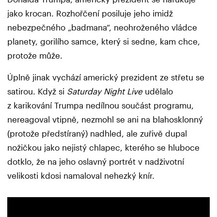
jako krocan. Rozhořčení posiluje jeho imidž
nebezpečného „badmana“, neohroženého vládce
planety, gorilího samce, který si sedne, kam chce,
protože může.
Úplně jinak vychází americký prezident ze střetu se
satirou. Když si
Saturday Night Live
udělalo
z karikování Trumpa nedílnou součást programu,
nereagoval vtipně, nezmohl se ani na blahosklonný
(protože předstíraný) nadhled, ale zuřivě dupal
nožičkou jako nejistý chlapec, kterého se hluboce
dotklo, že na jeho oslavný portrét v nadživotní
velikosti kdosi namaloval nehezký knír.