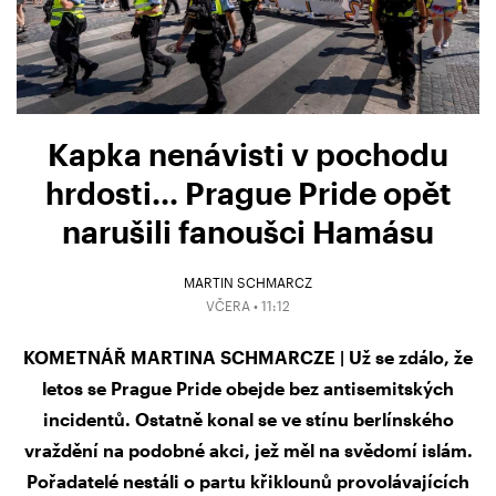
Kapka nenávisti v pochodu
hrdosti… Prague Pride opět
narušili fanoušci Hamásu
MARTIN SCHMARCZ
VČERA • 11:12
KOMETNÁŘ MARTINA SCHMARCZE | Už se zdálo, že
letos se Prague Pride obejde bez antisemitských
incidentů. Ostatně konal se ve stínu berlínského
vraždění na podobné akci, jež měl na svědomí islám.
Pořadatelé nestáli o partu křiklounů provolávajících