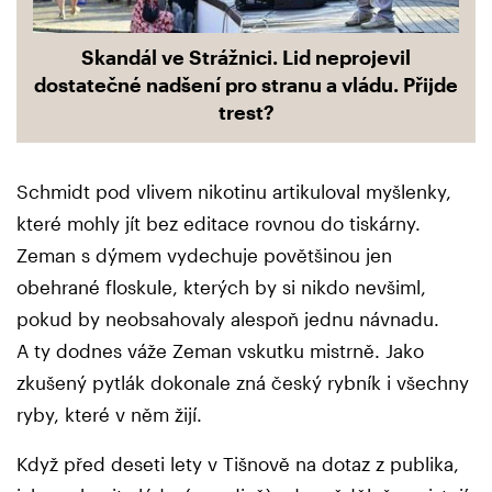
Skandál ve Strážnici. Lid neprojevil
dostatečné nadšení pro stranu a vládu. Přijde
trest?
Schmidt pod vlivem nikotinu artikuloval myšlenky,
které mohly jít bez editace rovnou do tiskárny.
Zeman s dýmem vydechuje povětšinou jen
obehrané floskule, kterých by si nikdo nevšiml,
pokud by neobsahovaly alespoň jednu návnadu.
A ty dodnes váže Zeman vskutku mistrně. Jako
zkušený pytlák dokonale zná český rybník i všechny
ryby, které v něm žijí.
Když před deseti lety v Tišnově na dotaz z publika,