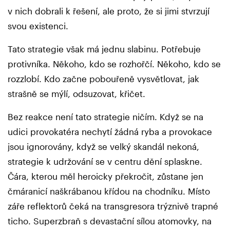
v nich dobrali k řešení, ale proto, že si jimi stvrzují
svou existenci.
Tato strategie však má jednu slabinu. Potřebuje
protivníka. Někoho, kdo se rozhořčí. Někoho, kdo se
rozzlobí. Kdo začne pobouřeně vysvětlovat, jak
strašně se mýlí, odsuzovat, křičet.
Bez reakce není tato strategie ničím. Když se na
udici provokatéra nechytí žádná ryba a provokace
jsou ignorovány, když se velký skandál nekoná,
strategie k udržování se v centru dění splaskne.
Čára, kterou měl heroicky překročit, zůstane jen
čmáranicí naškrábanou křídou na chodníku. Místo
záře reflektorů čeká na transgresora trýznivě trapné
ticho. Superzbraň s devastační sílou atomovky, na