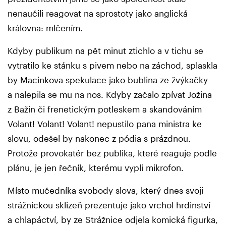
nenaučili reagovat na sprostoty jako anglická
královna: mlčením.
Kdyby publikum na pět minut ztichlo a v tichu se
vytratilo ke stánku s pivem nebo na záchod, splaskla
by Macinkova spekulace jako bublina ze žvýkačky
a nalepila se mu na nos. Kdyby začalo zpívat Jožina
z Bažin či frenetickým potleskem a skandováním
Volant! Volant! Volant! nepustilo pana ministra ke
slovu, odešel by nakonec z pódia s prázdnou.
Protože provokatér bez publika, které reaguje podle
plánu, je jen řečník, kterému vypli mikrofon.
Místo mučedníka svobody slova, který dnes svoji
strážnickou sklizeň prezentuje jako vrchol hrdinství
a chlapáctví, by ze Strážnice odjela komická figurka,