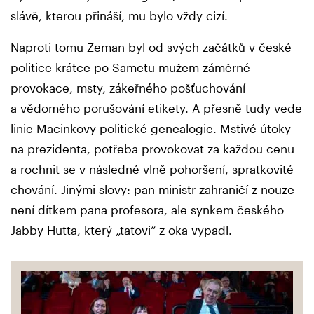
slávě, kterou přináší, mu bylo vždy cizí.
Naproti tomu Zeman byl od svých začátků v české
politice krátce po Sametu mužem záměrné
provokace, msty, zákeřného pošťuchování
a vědomého porušování etikety. A přesně tudy vede
linie Macinkovy politické genealogie. Mstivé útoky
na prezidenta, potřeba provokovat za každou cenu
a rochnit se v následné vlně pohoršení, spratkovité
chování. Jinými slovy: pan ministr zahraničí z nouze
není dítkem pana profesora, ale synkem českého
Jabby Hutta, který „tatovi“ z oka vypadl.