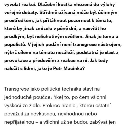
vyvolat reakci. Dlažební kostka vhozená do výlohy
veřejné debaty. Střídmě užívaná může být účinným
prostředkem, jak přitáhnout pozornost k tématu,
které by jinak zmizelo v pěně dní, a nasvítit ho
prudkým, byť nelichotivým světlem. Jinak je tomu u
populistů. V jejich podání není transgrese nástrojem,
nýbrž cílem: na tématu nezáleží, podstatná je slast z
provokace a především z reakce na ni. Jak tedy
naložit s lidmi, jako je Petr Macinka?
Transgrese jako politická technika staví na
jednoduché poučce: říkej to, po čem všichni
vyskočí ze židle. Překroč hranici, kterou ostatní
považují za nevkusnou, nevhodnou nebo
nepřijatelnou – a všichni už se budou zabývat jen