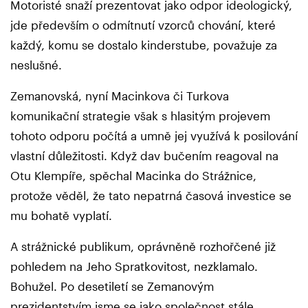
Motoristé snaží prezentovat jako odpor ideologický,
jde především o odmítnutí vzorců chování, které
každý, komu se dostalo kinderstube, považuje za
neslušné.
Zemanovská, nyní Macinkova či Turkova
komunikační strategie však s hlasitým projevem
tohoto odporu počítá a umně jej využívá k posilování
vlastní důležitosti. Když dav bučením reagoval na
Otu Klempíře, spěchal Macinka do Strážnice,
protože věděl, že tato nepatrná časová investice se
mu bohatě vyplatí.
A strážnické publikum, oprávněně rozhořčené již
pohledem na Jeho Spratkovitost, nezklamalo.
Bohužel. Po desetiletí se Zemanovým
prezidentstvím jsme se jako společnost stále