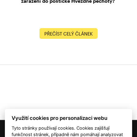
zařazení do politické Hvězdné pěchoty?
PŘEČÍST CELÝ ČLÁNEK
Využití cookies pro personalizaci webu
Tyto stránky používají cookies. Cookies zajišťují
© 2001 — 2026 Copyright CMI News a dodavatelé obsahu. |
Cookies
funkčnost stránek, případně nám pomáhají analyzovat