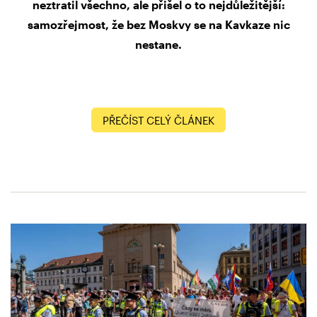
neztratil všechno, ale přišel o to nejdůležitější:
samozřejmost, že bez Moskvy se na Kavkaze nic
nestane.
PŘEČÍST CELÝ ČLÁNEK