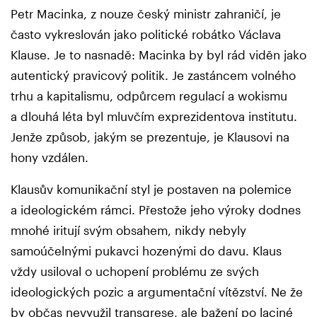
Petr Macinka, z nouze český ministr zahraničí, je
často vykreslován jako politické robátko Václava
Klause. Je to nasnadě: Macinka by byl rád viděn jako
autentický pravicový politik. Je zastáncem volného
trhu a kapitalismu, odpůrcem regulací a wokismu
a dlouhá léta byl mluvčím exprezidentova institutu.
Jenže způsob, jakým se prezentuje, je Klausovi na
hony vzdálen.
Klausův komunikační styl je postaven na polemice
a ideologickém rámci. Přestože jeho výroky dodnes
mnohé iritují svým obsahem, nikdy nebyly
samoúčelnými pukavci hozenými do davu. Klaus
vždy usiloval o uchopení problému ze svých
ideologických pozic a argumentační vítězství. Ne že
by občas nevyužil transgrese, ale bažení po laciné