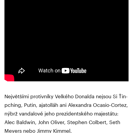
Největšími protivníky Velkého Donalda nejsou Si Ťin-
pching, Putin, ajatolláh ani Alexandra Ocasio-Cortez,
nýbrž vandalové jeho prezidentského majestátu:
Alec Baldwin, John Oliver, Stephen Colbert, Seth
Meyers nebo Jimmy Kimmel.