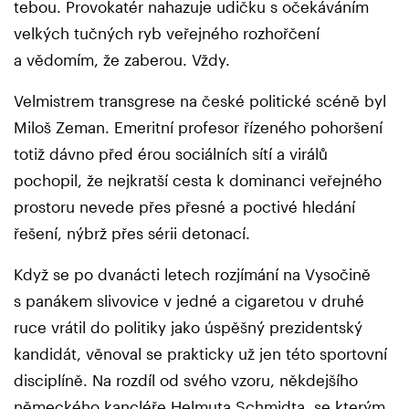
tebou. Provokatér nahazuje udičku s očekáváním
velkých tučných ryb veřejného rozhořčení
a vědomím, že zaberou. Vždy.
Velmistrem transgrese na české politické scéně byl
Miloš Zeman. Emeritní profesor řízeného pohoršení
totiž dávno před érou sociálních sítí a virálů
pochopil, že nejkratší cesta k dominanci veřejného
prostoru nevede přes přesné a poctivé hledání
řešení, nýbrž přes sérii detonací.
Když se po dvanácti letech rozjímání na Vysočině
s panákem slivovice v jedné a cigaretou v druhé
ruce vrátil do politiky jako úspěšný prezidentský
kandidát, věnoval se prakticky už jen této sportovní
disciplíně. Na rozdíl od svého vzoru, někdejšího
německého kancléře Helmuta Schmidta, se kterým