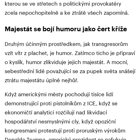
kterou se ve střetech s politickými provokatéry
zcela nepochopitelně a ke ztrátě všech zapomíná.
Majestát se bojí humoru jako čert kříže
Druhým účinným prostředkem, jak transgresorům
vzít vítr z plachet, je humor. Zatímco ticho je připraví
o kyslík, humor zlikviduje jejich majestát. A mocní,
sebestřední lidé považující se za pupek světa snášejí
ztrátu majestátu úplně nejhůř.
Když americkými městy pochodují tisíce lidí
demonstrující proti pistolníkům z ICE, když se
ekonomičtí analytici rozčilují nad likvidací
hospodářství nesmyslnými cly, když opoziční
kongresmani protestují proti proruským výrokům
Donalda Trumpa, americký prezident se nafukuje