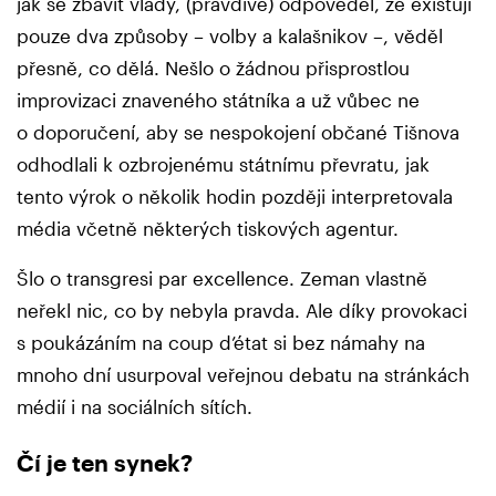
jak se zbavit vlády, (pravdivě) odpověděl, že existují
pouze dva způsoby – volby a kalašnikov –, věděl
přesně, co dělá. Nešlo o žádnou přisprostlou
improvizaci znaveného státníka a už vůbec ne
o doporučení, aby se nespokojení občané Tišnova
odhodlali k ozbrojenému státnímu převratu, jak
tento výrok o několik hodin později interpretovala
média včetně některých tiskových agentur.
Šlo o transgresi par excellence. Zeman vlastně
neřekl nic, co by nebyla pravda. Ale díky provokaci
s poukázáním na coup d’état si bez námahy na
mnoho dní usurpoval veřejnou debatu na stránkách
médií i na sociálních sítích.
Čí je ten synek?