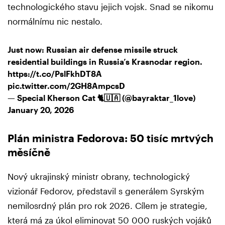
technologického stavu jejich vojsk. Snad se nikomu
normálnímu nic nestalo.
Just now: Russian air defense missile struck
residential buildings in Russia’s Krasnodar region.
https://t.co/PslFkhDT8A
pic.twitter.com/2GH8AmpcsD
— Special Kherson Cat 🐈🇺🇦 (@bayraktar_1love)
January 20, 2026
Plán ministra Fedorova: 50 tisíc mrtvých
měsíčně
Nový ukrajinský ministr obrany, technologický
vizionář Fedorov, představil s generálem Syrským
nemilosrdný plán pro rok 2026. Cílem je strategie,
která má za úkol eliminovat 50 000 ruských vojáků