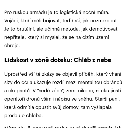
Pro ruskou armádu je to logistická noční můra.
Vojáci, kteří měli bojovat, teď řeší, jak nezmrznout.
Je to brutální, ale účinná metoda, jak demotivovat
nepřítele, který si myslel, že se na cizím území
ohřeje.
Lidskost v zóně doteku: Chléb z nebe
Uprostřed vší té zkázy se objevil příběh, který vhání
slzy do očí a ukazuje rozdíl mezi mentalitou obránců
a okupantů. V "šedé zóně", zemi nikoho, si ukrajinští
operátoři dronů všimli nápisu ve sněhu. Starší paní,
která odmítla opustit svůj domov, tam vyšlapala
prosbu o chleba.
Místo aby ji ignorovali (nebo na ni shodili granát, jak