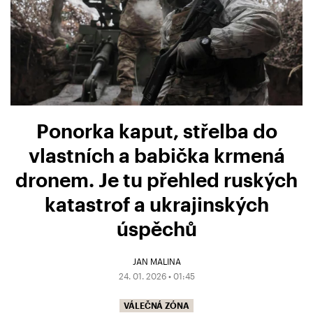
Ponorka kaput, střelba do
vlastních a babička krmená
dronem. Je tu přehled ruských
katastrof a ukrajinských
úspěchů
JAN MALINA
24. 01. 2026 • 01:45
VÁLEČNÁ ZÓNA