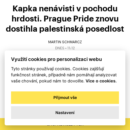
Kapka nenávisti v pochodu
hrdosti. Prague Pride znovu
dostihla palestinská posedlost
MARTIN SCHMARCZ
DNES • 11:12
Využití cookies pro personalizaci webu
KOMETNÁŘ MARTINA SCHMARCZE | Už se zdálo, že
Tyto stránky používají cookies. Cookies zajišťují
letos se Prague Pride obejde bez antisemitských
funkčnost stránek, případně nám pomáhají analyzovat
incidentů. Ostatně konal se ve stínu berlínského
vaše chování, pokud nám to dovolíte.
Více o cookies.
vraždění na podobné akci, jež měl na svědomí islám.
Pořadatelé nestáli o partu křiklounů provolávajících
Přijmout vše
anti izraelská hesla. Ti se však nakonec přeci jen
dostali do průvodu a poněkud pokazili jinak
Nastavení
mírumilovnou akci.
CHCI NEWSLETTER