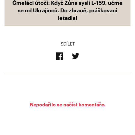
Čmeláci útočí: Když Zůna syslí L-159, učme
se od Ukrajinců. Do zbraně, práškovací
letadla!
SDÍLET
Nepodařilo se načíst komentáře.