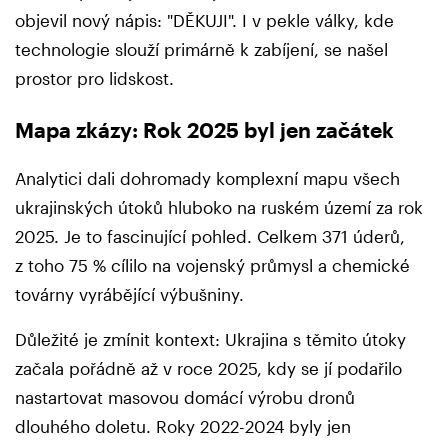
objevil nový nápis: "DĚKUJI". I v pekle války, kde
technologie slouží primárně k zabíjení, se našel
prostor pro lidskost.
Mapa zkázy: Rok 2025 byl jen začátek
Analytici dali dohromady komplexní mapu všech
ukrajinských útoků hluboko na ruském území za rok
2025. Je to fascinující pohled. Celkem 371 úderů,
z toho 75 % cílilo na vojenský průmysl a chemické
továrny vyrábějící výbušniny.
Důležité je zmínit kontext: Ukrajina s těmito útoky
začala pořádně až v roce 2025, kdy se jí podařilo
nastartovat masovou domácí výrobu dronů
dlouhého doletu. Roky 2022-2024 byly jen