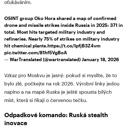
oťukáváním.
OSINT group Oko Hora shared a map of confirmed
drone and missile strikes inside Russia in 2025: 371 in
total. Most hits targeted military industry and
refineries. Nearly 75% of strikes on military industry
hit chemical plants.
https://t.co/IpfjB3Z4vm
pic.twitter.com/81hf5VgBoA
— WarTranslated (@wartranslated)
January 18, 2026
Vzkaz pro Moskvu je jasný: pokud si myslíte, že to
bylo zlé, počkejte na rok 2026. Výrobní linky jedou
naplno a na mapě Ruska je ještě spousta bílých
míst, která si říkají o červenou tečku.
Odpadkové komando: Ruská stealth
inovace