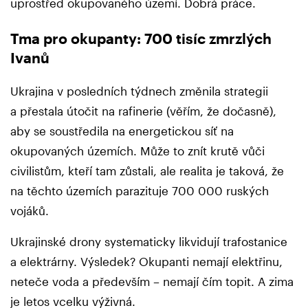
uprostřed okupovaného území. Dobrá práce.
Tma pro okupanty: 700 tisíc zmrzlých
Ivanů
Ukrajina v posledních týdnech změnila strategii
a přestala útočit na rafinerie (věřím, že dočasně),
aby se soustředila na energetickou síť na
okupovaných územích. Může to znít krutě vůči
civilistům, kteří tam zůstali, ale realita je taková, že
na těchto územích parazituje 700 000 ruských
vojáků.
Ukrajinské drony systematicky likvidují trafostanice
a elektrárny. Výsledek? Okupanti nemají elektřinu,
neteče voda a především – nemají čím topit. A zima
je letos vcelku výživná.