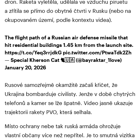
dron. Raketa vyletěla, udělala ve vzduchu piruetu
a zřítila se přímo do obytné čtvrti v Rusku (nebo na
okupovaném území, podle kontextu videa).
The flight path of a Russian air defense missile that
hit residential buildings 1.45 km from the launch site.
https://t.co/Yeq3rrjdkG
pic.twitter.com/PtwaTdk2Zh
— Special Kherson Cat 🐈🇺🇦 (@bayraktar_1love)
January 20, 2026
Rusové samozřejmě okamžitě začali křičet, že
Ukrajina bombarduje civilisty. Jenže v době chytrých
telefonů a kamer se lže špatně. Video jasně ukazuje
trajektorii rakety PVO, která selhala.
Místo ochrany nebe tak ruská armáda ohrožuje
vlastní občany více než nepřítel. Je to smutná vizitka