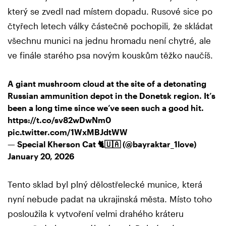
který se zvedl nad místem dopadu. Rusové sice po
čtyřech letech války částečně pochopili, že skládat
všechnu munici na jednu hromadu není chytré, ale
ve finále starého psa novým kouskům těžko naučíš.
A giant mushroom cloud at the site of a detonating
Russian ammunition depot in the Donetsk region. It’s
been a long time since we’ve seen such a good hit.
https://t.co/sv82wDwNm0
pic.twitter.com/1WxMBJdtWW
— Special Kherson Cat 🐈🇺🇦 (@bayraktar_1love)
January 20, 2026
Tento sklad byl plný dělostřelecké munice, která
nyní nebude padat na ukrajinská města. Místo toho
posloužila k vytvoření velmi drahého kráteru