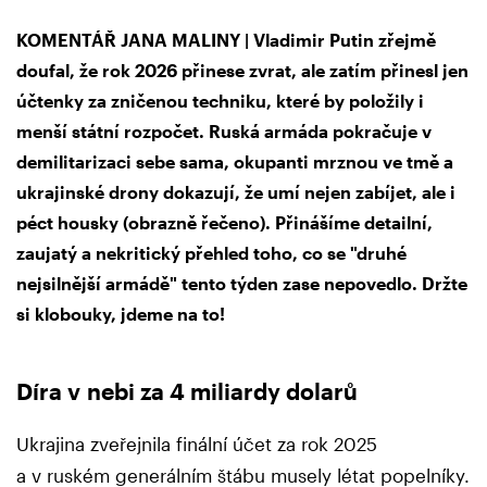
KOMENTÁŘ JANA MALINY | Vladimir Putin zřejmě
doufal, že rok 2026 přinese zvrat, ale zatím přinesl jen
účtenky za zničenou techniku, které by položily i
menší státní rozpočet. Ruská armáda pokračuje v
demilitarizaci sebe sama, okupanti mrznou ve tmě a
ukrajinské drony dokazují, že umí nejen zabíjet, ale i
péct housky (obrazně řečeno). Přinášíme detailní,
zaujatý a nekritický přehled toho, co se "druhé
nejsilnější armádě" tento týden zase nepovedlo. Držte
si klobouky, jdeme na to!
Díra v nebi za 4 miliardy dolarů
Ukrajina zveřejnila finální účet za rok 2025
a v ruském generálním štábu musely létat popelníky.