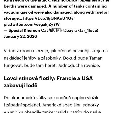
berths were damaged. A number of tanks containing
vacuum gas oil were also damaged, along with fuel oil
storage…
https://t.co/8jQNAnU4Gy
pic.twitter.com/wsgakjZyYW
— Special Kherson Cat 🐈🇺🇦 (@bayraktar_1love)
January 22, 2026
Video z dronu ukazuje, jak přesně navádějí stroje na
nakládací jeřáby a zásobníky. Dokud bude Taman
fungovat, bude tam hořet. Jednoduchá rovnice.
Lovci stínové flotily: Francie a USA
zabavují lodě
Do ekonomické války se konečně naplno vložili
i západní spojenci. Americké speciální jednotky
v Karibiku obsadily tanker Sajida patřící do ruské