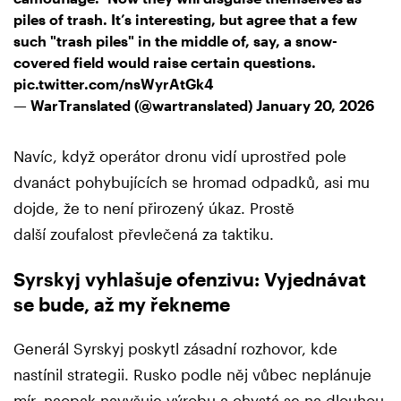
piles of trash. It’s interesting, but agree that a few
such "trash piles" in the middle of, say, a snow-
covered field would raise certain questions.
pic.twitter.com/nsWyrAtGk4
— WarTranslated (@wartranslated)
January 20, 2026
Navíc, když operátor dronu vidí uprostřed pole
dvanáct pohybujících se hromad odpadků, asi mu
dojde, že to není přirozený úkaz. Prostě
další zoufalost převlečená za taktiku.
Syrskyj vyhlašuje ofenzivu: Vyjednávat
se bude, až my řekneme
Generál Syrskyj poskytl zásadní rozhovor, kde
nastínil strategii. Rusko podle něj vůbec neplánuje
mír, naopak navyšuje výrobu a chystá se na dlouhou