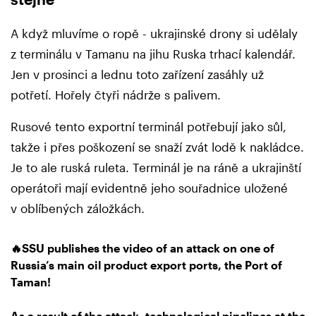
A když mluvíme o ropě - ukrajinské drony si udělaly
z terminálu v Tamanu na jihu Ruska trhací kalendář.
Jen v prosinci a lednu toto zařízení zasáhly už
potřetí. Hořely čtyři nádrže s palivem.
Rusové tento exportní terminál potřebují jako sůl,
takže i přes poškození se snaží zvát lodě k nakládce.
Je to ale ruská ruleta. Terminál je na ráně a ukrajinští
operátoři mají evidentně jeho souřadnice uložené
v oblíbených záložkách.
🔥SSU publishes the video of an attack on one of
Russia’s main oil product export ports, the Port of
Taman!
As a result of the attack, technological pipelines at the