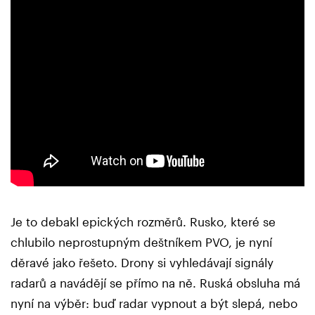
Je to debakl epických rozměrů. Rusko, které se
chlubilo neprostupným deštníkem PVO, je nyní
děravé jako řešeto. Drony si vyhledávají signály
radarů a navádějí se přímo na ně. Ruská obsluha má
nyní na výběr: buď radar vypnout a být slepá, nebo