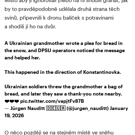
by to pravděpodobně udělala druhá strana těch
sviní), připevnili k dronu balíček s potravinami
a shodili jí ho na dvůr.
A Ukrainian grandmother wrote a plea for bread in
the snow, and DPSU operators noticed the message
and helped her.
This happened in the direction of Konstantinovka.
Ukrainian soldiers threw the grandmother a bag of
bread, and later they saw a thank-you note nearby.
❤️❤️❤️
pic.twitter.com/vapjtFv87B
— Jürgen Nauditt 🇩🇪🇺🇦 (@jurgen_nauditt)
January
19, 2026
O něco později se na stejném místě ve sněhu