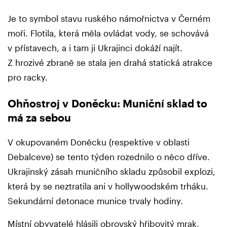
Je to symbol stavu ruského námořnictva v Černém
moři. Flotila, která měla ovládat vody, se schovává
v přístavech, a i tam ji Ukrajinci dokáží najít.
Z hrozivé zbraně se stala jen drahá statická atrakce
pro racky.
Ohňostroj v Doněcku: Muniční sklad to
má za sebou
V okupovaném Doněcku (respektive v oblasti
Debalceve) se tento týden rozednilo o něco dříve.
Ukrajinský zásah muničního skladu způsobil explozi,
která by se neztratila ani v hollywoodském trháku.
Sekundární detonace munice trvaly hodiny.
Místní obyvatelé hlásili obrovský hřibovitý mrak,