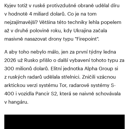
Kyjev totiž v ruské protivzdušné obraně udělal díru
v hodnotě 4 miliard dolarů. Co je na tom
nejzajímavější? Většina této techniky lehla popelem
až v druhé polovině roku, kdy Ukrajina začala
masivně nasazovat drony typu "Firepoint".
A aby toho nebylo málo, jen za první týdny ledna
2026 už Rusko přišlo o další vybavení tohoto typu za
300 milionů dolarů. Elitní jednotka Alpha Group si
z ruských radarů udělala střelnici. Zničili vzácnou
arktickou verzi systému Tor, radarové systémy S-
400 i vozidla Pancir S2, která se naivně schovávala
v hangáru.