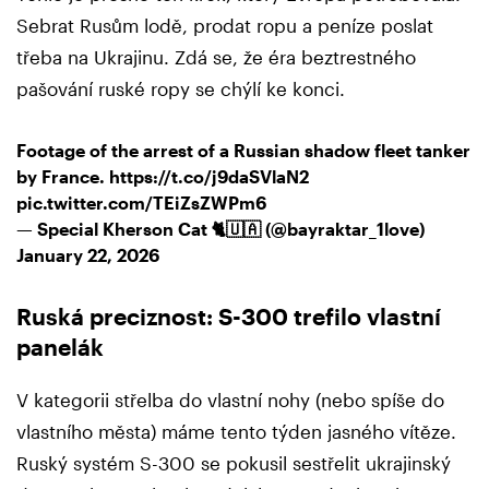
Sebrat Rusům lodě, prodat ropu a peníze poslat
třeba na Ukrajinu. Zdá se, že éra beztrestného
pašování ruské ropy se chýlí ke konci.
Footage of the arrest of a Russian shadow fleet tanker
by France.
https://t.co/j9daSVlaN2
pic.twitter.com/TEiZsZWPm6
— Special Kherson Cat 🐈🇺🇦 (@bayraktar_1love)
January 22, 2026
Ruská preciznost: S-300 trefilo vlastní
panelák
V kategorii střelba do vlastní nohy (nebo spíše do
vlastního města) máme tento týden jasného vítěze.
Ruský systém S-300 se pokusil sestřelit ukrajinský