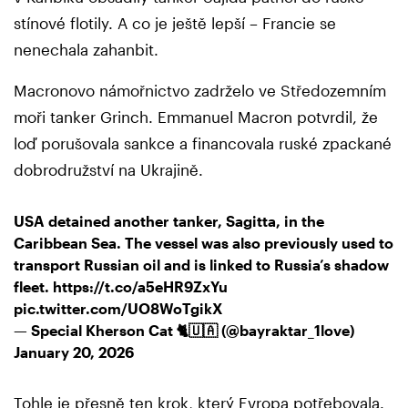
stínové flotily. A co je ještě lepší – Francie se
nenechala zahanbit.
Macronovo námořnictvo zadrželo ve Středozemním
moři tanker Grinch. Emmanuel Macron potvrdil, že
loď porušovala sankce a financovala ruské zpackané
dobrodružství na Ukrajině.
USA detained another tanker, Sagitta, in the
Caribbean Sea. The vessel was also previously used to
transport Russian oil and is linked to Russia’s shadow
fleet.
https://t.co/a5eHR9ZxYu
pic.twitter.com/UO8WoTgikX
— Special Kherson Cat 🐈🇺🇦 (@bayraktar_1love)
January 20, 2026
Tohle je přesně ten krok, který Evropa potřebovala.