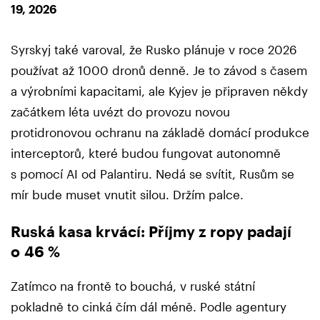
19, 2026
Syrskyj také varoval, že Rusko plánuje v roce 2026
používat až 1000 dronů denně. Je to závod s časem
a výrobními kapacitami, ale Kyjev je připraven někdy
začátkem léta uvézt do provozu novou
protidronovou ochranu na základě domácí produkce
interceptorů, které budou fungovat autonomně
s pomocí AI od Palantiru. Nedá se svítit, Rusům se
mír bude muset vnutit silou. Držím palce.
Ruská kasa krvácí: Příjmy z ropy padají
o 46 %
Zatímco na frontě to bouchá, v ruské státní
pokladně to cinká čím dál méně. Podle agentury