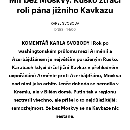
roli pána jižního Kavkazu
KAREL SVOBODA
DNES • 14:00
KOMENTÁŘ KARLA SVOBODY | Rok po
washingtonském průlomu mezi Arménií a
Ázerbájdžánem je největším poraženým Rusko.
Karabach kdysi držel jižní Kavkaz v přehledném
uspořádání: Arménie proti Ázerbájdžánu, Moskva
nad nimi jako arbitr. Jenže dohoda se nerodila v
Kremlu, ale v Bílém domě. Putin tak v regionu
neztratil všechno, ale přišel o to nejdůležitější:
samozřejmost, že bez Moskvy se na Kavkaze nic
nestane.