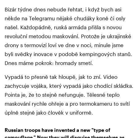
Bizár týdne dnes nebude řehtat, i když bych asi
někde na Telegramu nějaké chudáky koně či osly
našel. Každopádně, ruská armáda přišla s novou
revoluční metodou maskování. Protože je ukrajinské
drony s termovizí loví ve dne v noci, minule jsme
byli svědky inovace v podobě kempingových stanů.
Dnes máme pokrok: hromady smetí.
Vypadá to přesně tak hloupě, jak to zní. Video
zachycuje vojáka, který vypadá jako chodící skládka.
Pointa je, že to stejně nefunguje. Tělesné teplo
maskování rychle ohřeje a pro termokameru to svítí
úplně stejně jako člověk v uniformě.
Russian troops have invented a new "type of
camouflage." Now they will disguise themselves as