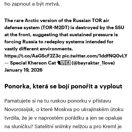
ho zapnout a být mrtvá.
The rare Arctic version of the Russian TOR air
defense system (TOR-M2DT) is destroyed by the SSU
at the front, suggesting that sustained pressure is
forcing Russia to redeploy systems intended for
vastly different environments.
https://t.co/AaGScF2Z3c
pic.twitter.com/1ddfNQ0vLY
— Special Kherson Cat 🐈🇺🇦 (@bayraktar_1love)
January 19, 2026
Ponorka, která se bojí ponořit a vyplout
Pamatujete si na tu ruskou ponorku v přístavu
Novorossijsk, o které Moskva po ukrajinském útoku
tvrdila, že je v naprostém pořádku a jen se opaluje
na sluníčku? Satelitní snímky nelžou a pro Kreml je