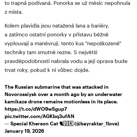
to trapná podívaná. Ponorka se už měsíc nepohnula
z místa.
Kolem plavidla jsou natažená lana a bariéry,
a zatímco ostatní ponorky v přístavu běžně
vyplouvají a manévrují, tento kus "nepoškozené"
techniky tam smutně rezne. S největší
pravděpodobností nabrala vodu a její oprava bude
trvat roky, pokud k ní vůbec dojde.
The Russian submarine that was attacked in
Novorossiysk over a month ago by an underwater
kamikaze drone remains motionless in its place.
https://t.co/dWO9w5gup7
pic.twitter.com/AGKbq3ufAN
— Special Kherson Cat 🐈🇺🇦 (@bayraktar_1love)
January 19, 2026