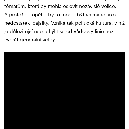
tématům, která by mohla oslovit nezávislé voliče.
A protože – opět – by to mohlo být vnímáno jako
nedostatek loajality. Vzniká tak politická kultura, v níž
je důležitější neodchýlit se od vůdcovy linie než
vyhrát generální volby.