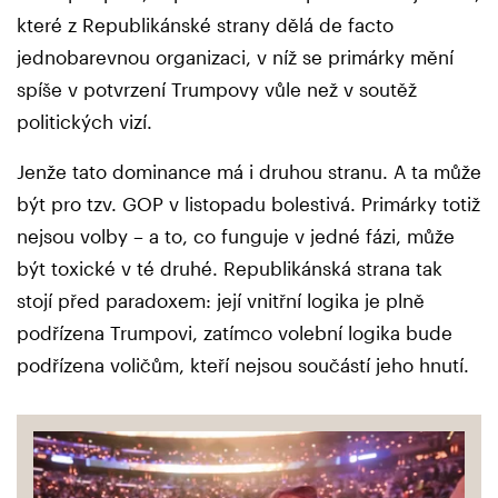
které z Republikánské strany dělá de facto
jednobarevnou organizaci, v níž se primárky mění
spíše v potvrzení Trumpovy vůle než v soutěž
politických vizí.
Jenže tato dominance má i druhou stranu. A ta může
být pro tzv. GOP v listopadu bolestivá. Primárky totiž
nejsou volby – a to, co funguje v jedné fázi, může
být toxické v té druhé. Republikánská strana tak
stojí před paradoxem: její vnitřní logika je plně
podřízena Trumpovi, zatímco volební logika bude
podřízena voličům, kteří nejsou součástí jeho hnutí.