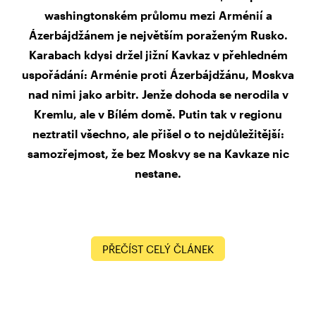
washingtonském průlomu mezi Arménií a
Ázerbájdžánem je největším poraženým Rusko.
Karabach kdysi držel jižní Kavkaz v přehledném
uspořádání: Arménie proti Ázerbájdžánu, Moskva
nad nimi jako arbitr. Jenže dohoda se nerodila v
Kremlu, ale v Bílém domě. Putin tak v regionu
neztratil všechno, ale přišel o to nejdůležitější:
samozřejmost, že bez Moskvy se na Kavkaze nic
nestane.
PŘEČÍST CELÝ ČLÁNEK