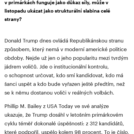
v primárkách funguje jako důkaz síly, může v
listopadu ukázat jako strukturální slabina celé
strany?
Donald Trump dnes ovládá Republikánskou stranu
způsobem, který nemá v moderní americké politice
obdoby. Nejde už jen o jeho popularitu mezi tvrdým
jádrem voličů. Jde o institucionální kontrolu,
o schopnost určovat, kdo smí kandidovat, kdo má
šanci uspět a kdo bude vyřazen ještě předtím, než
se k němu dostanou voliči v reálných volbách.
Phillip M. Bailey z USA Today ve své analýze
ukazuje, že Trump dosáhl v letošním primárkovém
cyklu téměř dokonalé úspěšnosti: z 312 kandidátů,
které podpořil, uspělo kolem 98 procent. To je číslo,