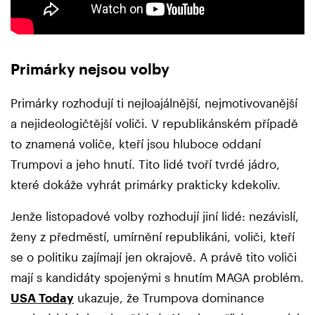
Primárky nejsou volby
Primárky rozhodují ti nejloajálnější, nejmotivovanější
a nejideologičtější voliči. V republikánském případě
to znamená voliče, kteří jsou hluboce oddaní
Trumpovi a jeho hnutí. Tito lidé tvoří tvrdé jádro,
které dokáže vyhrát primárky prakticky kdekoliv.
Jenže listopadové volby rozhodují jiní lidé: nezávislí,
ženy z předměstí, umírnění republikáni, voliči, kteří
se o politiku zajímají jen okrajově. A právě tito voliči
mají s kandidáty spojenými s hnutím MAGA problém.
USA Today
ukazuje, že Trumpova dominance