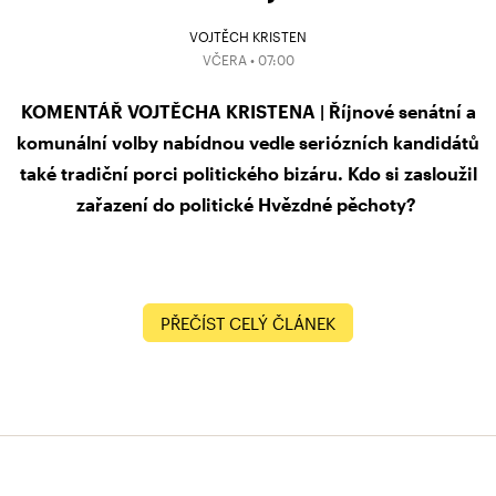
VOJTĚCH KRISTEN
VČERA • 07:00
KOMENTÁŘ VOJTĚCHA KRISTENA | Říjnové senátní a
komunální volby nabídnou vedle seriózních kandidátů
také tradiční porci politického bizáru. Kdo si zasloužil
zařazení do politické Hvězdné pěchoty?
PŘEČÍST CELÝ ČLÁNEK