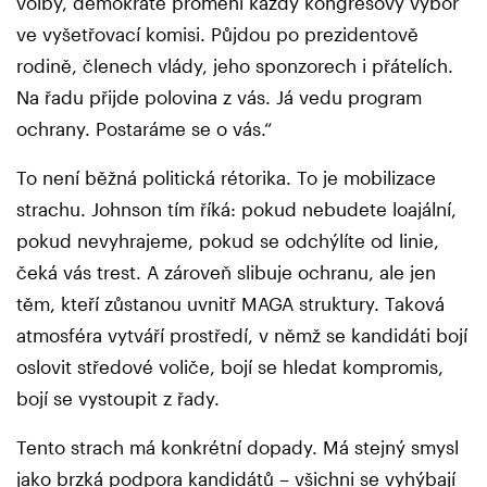
volby, demokraté promění každý kongresový výbor
ve vyšetřovací komisi. Půjdou po prezidentově
rodině, členech vlády, jeho sponzorech i přátelích.
Na řadu přijde polovina z vás. Já vedu program
ochrany. Postaráme se o vás.“
To není běžná politická rétorika. To je mobilizace
strachu. Johnson tím říká: pokud nebudete loajální,
pokud nevyhrajeme, pokud se odchýlíte od linie,
čeká vás trest. A zároveň slibuje ochranu, ale jen
těm, kteří zůstanou uvnitř MAGA struktury. Taková
atmosféra vytváří prostředí, v němž se kandidáti bojí
oslovit středové voliče, bojí se hledat kompromis,
bojí se vystoupit z řady.
Tento strach má konkrétní dopady. Má stejný smysl
jako brzká podpora kandidátů – všichni se vyhýbají