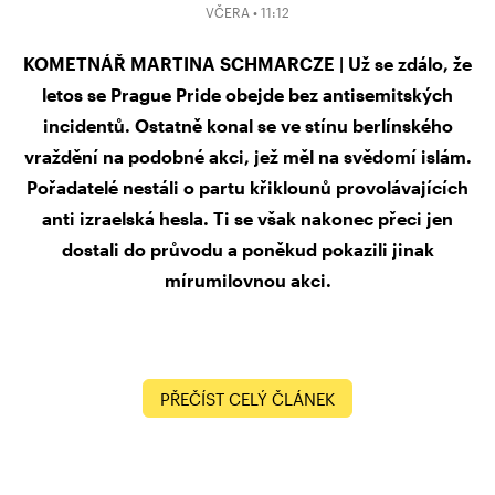
VČERA • 11:12
KOMETNÁŘ MARTINA SCHMARCZE | Už se zdálo, že
letos se Prague Pride obejde bez antisemitských
incidentů. Ostatně konal se ve stínu berlínského
vraždění na podobné akci, jež měl na svědomí islám.
Pořadatelé nestáli o partu křiklounů provolávajících
anti izraelská hesla. Ti se však nakonec přeci jen
dostali do průvodu a poněkud pokazili jinak
mírumilovnou akci.
PŘEČÍST CELÝ ČLÁNEK