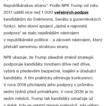
Republikánskou stranu“. Podle NPR Trump od roku
2017 udělil více než 1 000
veřejných podpor
kandidátům do Sněmovny, Senátu a guvernérských
funkcí. Jeho slovní spojení „úplná a naprostá
podpora“ se stalo nejsilnějším nástrojem
v republikánské politice – a zároveň nástrojem, který
přetváří samotnou strukturu strany.
NPR ukazuje, že Trump zásadně změnil strategii:
podporuje kandidáty mnohem dříve než dříve,
vybírá si především bezpečné, loajální a úřadující
kandidáty. A tím prakticky eliminuje konkurenci.
V roce 2018 přicházely jeho podpory v průměru
sedm týdnů před primárkami. V roce 2026 je to
sedm měsíců. Trump tak kandidáty označuje už
v době, kdy se ostatní teprve rozhodují, zda vůbec