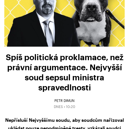
Spíš politická proklamace, než
právní argumentace. Nejvyšší
soud sepsul ministra
spravedlnosti
PETR DIMUN
DNES • 10:20
Nepřísluší Nejvyššímu soudu, aby soudcům nařizoval
ukládat pouze nepodmíněné tresty, vzkázali soudci