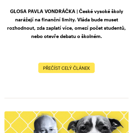
GLOSA PAVLA VONDRÁČKA | České vysoké školy
narážejí na finanční limity. Vláda bude muset
rozhodnout, zda zaplatí více, omezí počet studentů,
nebo otevře debatu o školném.
PŘEČÍST CELÝ ČLÁNEK