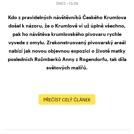
DNES • 13:08
Kdo z pravidelných návštěvníků Českého Krumlova
došel k názoru, že o Krumlově ví už úplně všechno,
pak ho návštěva krumlovského pivovaru rychle
vyvede z omylu. Zrekonstruovaný pivovarský areál
nabízí jak novou objevnou expozici o životě matky
posledních Rožmberků Anny z Rogendorfu, tak díla
světových malířů.
PŘEČÍST CELÝ ČLÁNEK