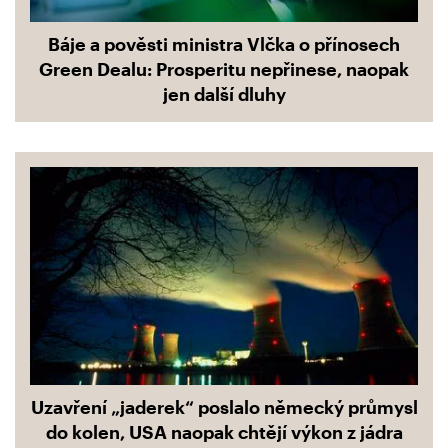
Báje a pověsti ministra Vlčka o přínosech
Green Dealu: Prosperitu nepřinese, naopak
jen další dluhy
Uzavření „jaderek“ poslalo německý průmysl
do kolen, USA naopak chtějí výkon z jádra