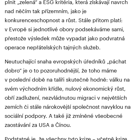
plnit „zelená“ a ESG kritéria, která získávají navrch
nad něčím tak přízemním, jako je
konkurenceschopnost a růst. Stále přitom platí:
v Evropě si jednotlivé obory podsekáváme sami,
přestože výsledek může vypadat jako podvratná
operace nepřátelských tajných služeb.
Neutuchající snaha evropských úředníků „páchat
dobro“ je o to pozoruhodnější, že toho máme
v poslední době na talíři skutečně hodně: válku na
svém východním křídle, nulový ekonomický růst,
obří zadlužení, nezvládnutou migraci v největších
zemích či stále nárokovější společnost navyklou na
sociální podpory. A také již zmíněné všeobecné
zaostávání za USA a Čínou.
Podstatné je, že všechny tyto krize – včetně krize