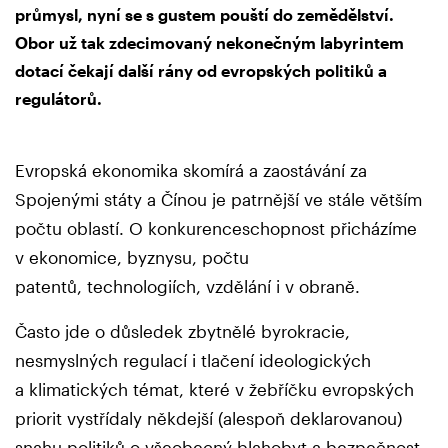
průmysl, nyní se s gustem pouští do zemědělství.
Obor už tak zdecimovaný nekonečným labyrintem
dotací čekají další rány od evropských politiků a
regulátorů.
Evropská ekonomika skomírá a zaostávání za
Spojenými státy a Čínou je patrnější ve stále větším
počtu oblastí. O konkurenceschopnost přicházíme
v ekonomice, byznysu, počtu
patentů, technologiích, vzdělání i v obraně.
Často jde o důsledek zbytnělé byrokracie,
nesmyslných regulací i tlačení ideologických
a klimatických témat, které v žebříčku evropských
priorit vystřídaly někdejší (alespoň deklarovanou)
snahu politiků o všeobecný blahobyt a bezpečnost.