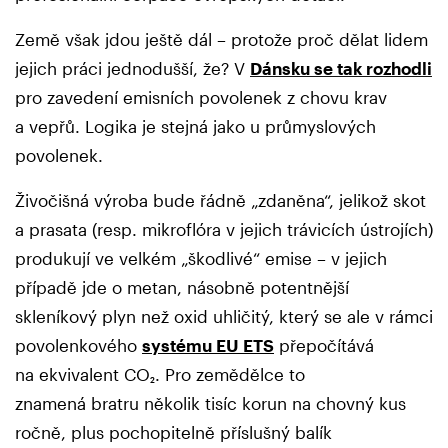
Země však jdou ještě dál – protože proč dělat lidem
jejich práci jednodušší, že? V
Dánsku se tak rozhodli
pro zavedení emisních povolenek z chovu krav
a vepřů. Logika je stejná jako u průmyslových
povolenek.
Živočišná výroba bude řádně „zdaněna“, jelikož skot
a prasata (resp. mikroflóra v jejich trávicích ústrojích)
produkují ve velkém „škodlivé“ emise – v jejich
případě jde o metan, násobně potentnější
skleníkový plyn než oxid uhličitý, který se ale v rámci
povolenkového
systému EU ETS
přepočítává
na ekvivalent CO₂. Pro zemědělce to
znamená bratru několik tisíc korun na chovný kus
ročně, plus pochopitelně příslušný balík