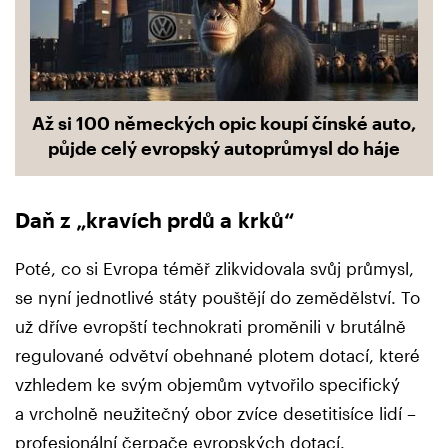
Až si 100 německých opic koupí čínské auto,
půjde celý evropský autoprůmysl do háje
Daň z „kravích prdů a krků“
Poté, co si Evropa téměř zlikvidovala svůj průmysl,
se nyní jednotlivé státy pouštějí do zemědělství. To
už dříve evropští technokrati proměnili v brutálně
regulované odvětví obehnané plotem dotací, které
vzhledem ke svým objemům vytvořilo specifický
a vrcholně neužitečný obor zvíce desetitisíce lidí –
profesionální čerpače evropských dotací.