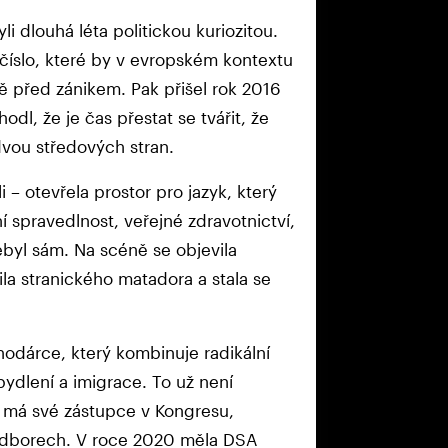
i dlouhá léta politickou kuriozitou.
číslo, které by v evropském kontextu
ě před zánikem. Pak přišel rok 2016
odl, že je čas přestat se tvářit, že
dvou středových stran.
 – otevřela prostor pro jazyk, který
í spravedlnost, veřejné zdravotnictví,
byl sám. Na scéně se objevila
la stranického matadora a stala se
odárce, který kombinuje radikální
bydlení a imigrace. To už není
erá má své zástupce v Kongresu,
 odborech. V roce 2020 měla DSA