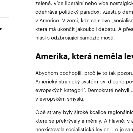
zelené, více liberální nebo více nostalgic
odehrává politický paradox: vzestup demo
v Americe. V zemi, kde se slovo „sociali
e
která má ukončit jakoukoli debatu. A přes
hlásí s odzbrojující samozřejmostí.
Amerika, která neměla lev
Abychom pochopili, proč je to tak pozoru
Americký stranický systém byl dlouho po
evropských kategorií. Demokraté nebyli „l
v evropském smyslu.
Obě strany byly široké koalice regionáln
které se překrývaly a měnily. A hlavně: v 
neexistovala socialistická levice. To je s