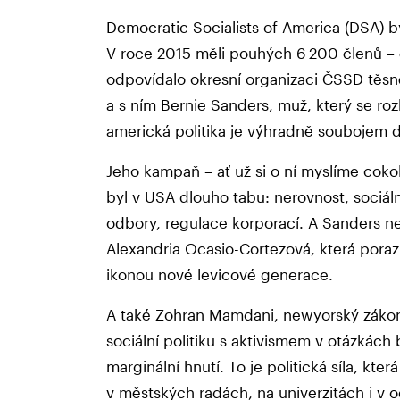
Democratic Socialists of America (DSA) byl
V roce 2015 měli pouhých 6 200 členů – 
odpovídalo okresní organizaci ČSSD těsn
a s ním Bernie Sanders, muž, který se rozh
americká politika je výhradně soubojem 
Jeho kampaň – ať už si o ní myslíme cokoli
byl v USA dlouho tabu: nerovnost, sociáln
odbory, regulace korporací. A Sanders ne
Alexandria Ocasio-Cortezová, která porazi
ikonou nové levicové generace.
A také Zohran Mamdani, newyorský zákon
sociální politiku s aktivismem v otázkách 
marginální hnutí. To je politická síla, kt
v městských radách, na univerzitách i v