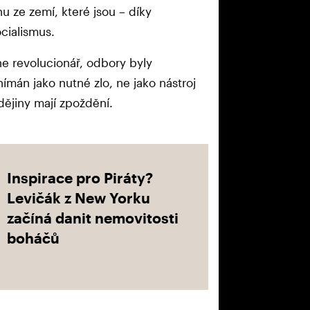
u ze zemí, které jsou – díky
ocialismus.
 ne revolucionář, odbory byly
nímán jako nutné zlo, ne jako nástroj
dějiny mají zpoždění.
Inspirace pro Piráty?
Levičák z New Yorku
začíná danit nemovitosti
boháčů