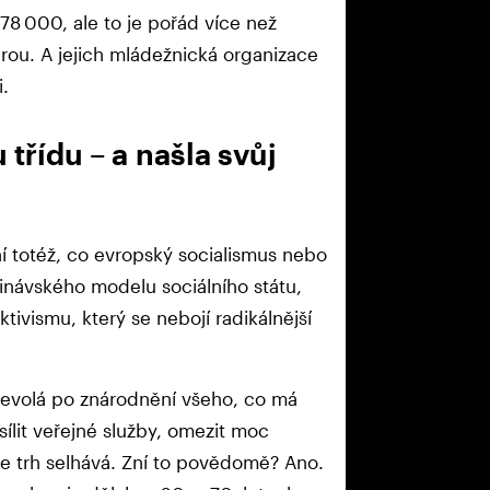
78 000, ale to je pořád více než
ou. A jejich mládežnická organizace
.
 třídu – a našla svůj
í totéž, co evropský socialismus nebo
inávského modelu sociálního státu,
ivismu, který se nebojí radikálnější
 Nevolá po znárodnění všeho, co má
sílit veřejné služby, omezit moc
kde trh selhává. Zní to povědomě? Ano.