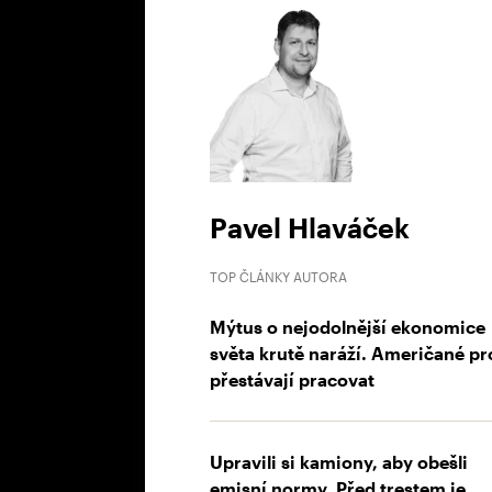
Pavel Hlaváček
TOP ČLÁNKY AUTORA
Mýtus o nejodolnější ekonomice
světa krutě naráží. Američané pr
přestávají pracovat
Upravili si kamiony, aby obešli
emisní normy. Před trestem je