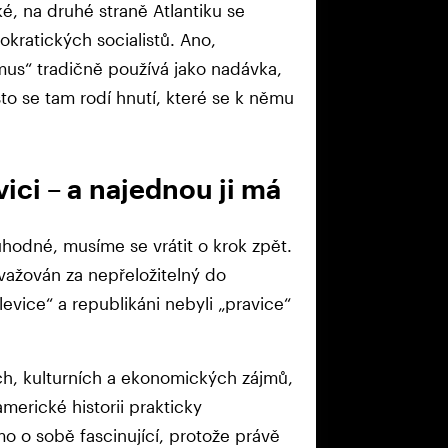
ké, na druhé straně Atlantiku se
kratických socialistů. Ano,
smus“ tradičně používá jako nadávka,
to se tam rodí hnutí, které se k němu
ici – a najednou ji má
hodné, musíme se vrátit o krok zpět.
važován za nepřeložitelný do
evice“ a republikáni nebyli „pravice“
ích, kulturních a ekonomických zájmů,
americké historii prakticky
amo o sobě fascinující, protože právě