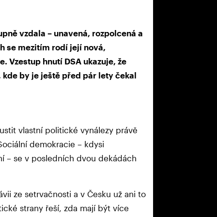
upně vzdala – unavená, rozpolcená a
 se mezitím rodí její nová,
e. Vzestup hnutí DSA ukazuje, že
 kde by je ještě před pár lety čekal
tit vlastní politické vynálezy právě
. Sociální demokracie – kdysi
í – se v posledních dvou dekádách
ii ze setrvačnosti a v Česku už ani to
cké strany řeší, zda mají být více