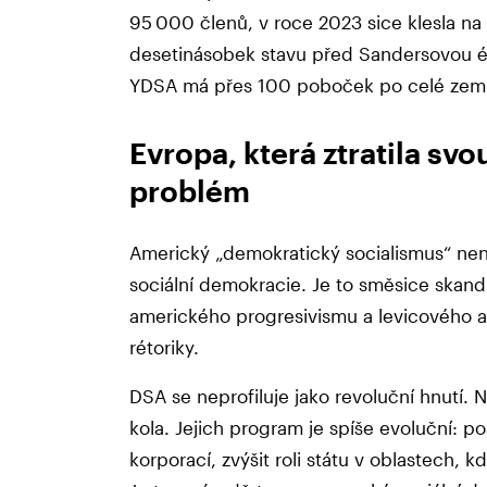
95 000 členů, v roce 2023 sice klesla na 
desetinásobek stavu před Sandersovou ér
YDSA má přes 100 poboček po celé zemi
Evropa, která ztratila svou
problém
Americký „demokratický socialismus“ nen
sociální demokracie. Je to směsice skand
amerického progresivismu a levicového akt
rétoriky.
DSA se neprofiluje jako revoluční hnutí.
kola. Jejich program je spíše evoluční: po
korporací, zvýšit roli státu v oblastech, 