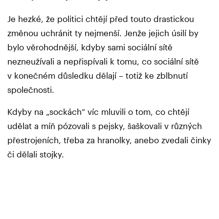
Je hezké, že politici chtějí před touto drastickou
změnou uchránit ty nejmenší. Jenže jejich úsilí by
bylo věrohodnější, kdyby sami sociální sítě
nezneužívali a nepřispívali k tomu, co sociální sítě
v konečném důsledku dělají – totiž ke zblbnutí
společnosti.
Kdyby na „sockách“ víc mluvili o tom, co chtějí
udělat a míň pózovali s pejsky, šaškovali v různých
přestrojeních, třeba za hranolky, anebo zvedali činky
či dělali stojky.