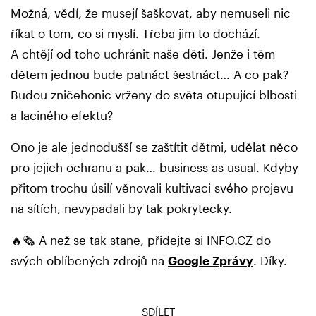
Možná, vědí, že musejí šaškovat, aby nemuseli nic
říkat o tom, co si myslí. Třeba jim to dochází.
A chtějí od toho uchránit naše děti. Jenže i těm
dětem jednou bude patnáct šestnáct… A co pak?
Budou zničehonic vrženy do světa otupující blbosti
a laciného efektu?
Ono je ale jednodušší se zaštítit dětmi, udělat něco
pro jejich ochranu a pak… business as usual. Kdyby
přitom trochu úsilí věnovali kultivaci svého projevu
na sítích, nevypadali by tak pokrytecky.
🔥🗞️ A než se tak stane, přidejte si INFO.CZ do
svých oblíbených zdrojů na
Google Zprávy
. Díky.
SDÍLET