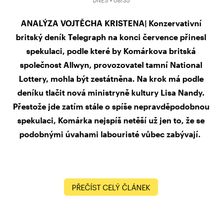
DNES • 08:35
ANALÝZA VOJTĚCHA KRISTENA| Konzervativní
britský deník Telegraph na konci července přinesl
spekulaci, podle které by Komárkova britská
společnost Allwyn, provozovatel tamní National
Lottery, mohla být zestátněna. Na krok má podle
deníku tlačit nová ministryně kultury Lisa Nandy.
Přestože jde zatím stále o spíše nepravděpodobnou
spekulaci, Komárka nejspíš netěší už jen to, že se
podobnými úvahami labouristé vůbec zabývají.
PŘEČÍST CELÝ ČLÁNEK