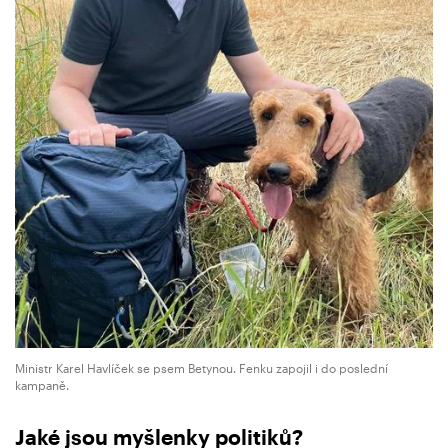
Ministr Karel Havlíček se psem Betynou. Fenku zapojil i do poslední
kampaně.
Jaké jsou myšlenky politiků?