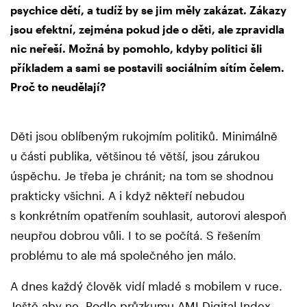
psychice dětí, a tudíž by se jim měly zakázat. Zákazy
jsou efektní, zejména pokud jde o děti, ale zpravidla
nic neřeší. Možná by pomohlo, kdyby politici šli
příkladem a sami se postavili sociálním sítím čelem.
Proč to neudělají?
Děti jsou oblíbeným rukojmím politiků. Minimálně
u části publika, většinou té větší, jsou zárukou
úspěchu. Je třeba je chránit; na tom se shodnou
prakticky všichni. A i když někteří nebudou
s konkrétním opatřením souhlasit, autorovi alespoň
neupřou dobrou vůli. I to se počítá. S řešením
problému to ale má společného jen málo.
A dnes každý člověk vidí mladé s mobilem v ruce.
Ještě aby ne. Podle průzkumu AMI Digital Index