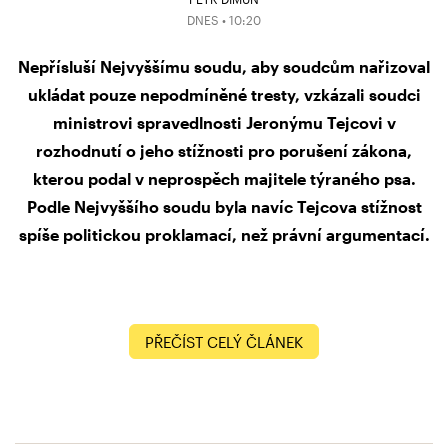
DNES • 10:20
Nepřísluší Nejvyššímu soudu, aby soudcům nařizoval
ukládat pouze nepodmíněné tresty, vzkázali soudci
ministrovi spravedlnosti Jeronýmu Tejcovi v
rozhodnutí o jeho stížnosti pro porušení zákona,
kterou podal v neprospěch majitele týraného psa.
Podle Nejvyššího soudu byla navíc Tejcova stížnost
spíše politickou proklamací, než právní argumentací.
PŘEČÍST CELÝ ČLÁNEK