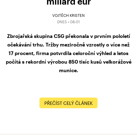
miliard eur
VOJTĚCH KRISTEN
DNES • 08:01
Zbrojařská skupina CSG překonala v prvním pololetí
očekávání trhu. Tržby meziročně vzrostly o více než
17 procent, firma potvrdila celoroční výhled a letos
počítá s rekordní výrobou 850 tisíc kusů velkorážové
munice.
PŘEČÍST CELÝ ČLÁNEK