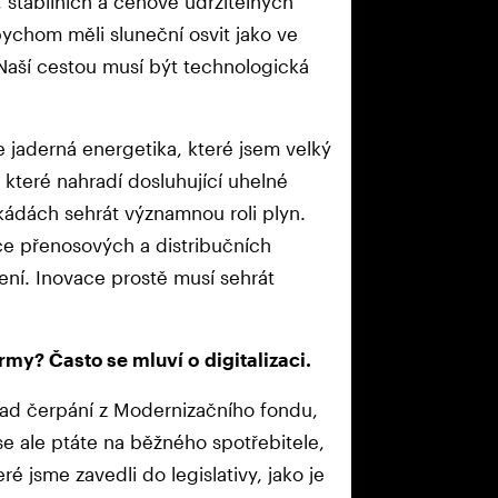
 stabilních a cenově udržitelných
ychom měli sluneční osvit jako ve
Naší cestou musí být technologická
je jaderná energetika, které jsem velký
 které nahradí dosluhující uhelné
kádách sehrát významnou roli plyn.
ce přenosových a distribučních
ení. Inovace prostě musí sehrát
rmy? Často se mluví o digitalizaci.
lad čerpání z Modernizačního fondu,
se ale ptáte na běžného spotřebitele,
ré jsme zavedli do legislativy, jako je