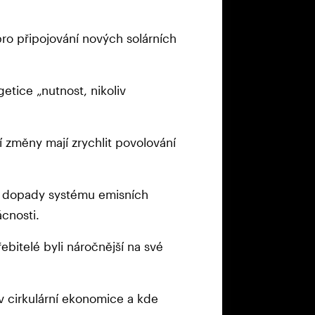
pro připojování nových solárních
etice „nutnost, nikoliv
ní změny mají zrychlit povolování
it dopady systému emisních
cnosti.
řebitelé byli náročnější na své
 v cirkulární ekonomice a kde