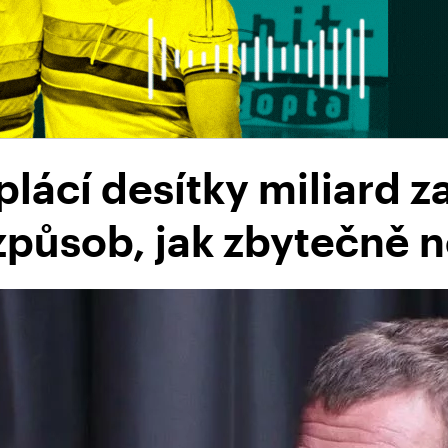
lácí desítky miliard z
způsob, jak zbytečně n