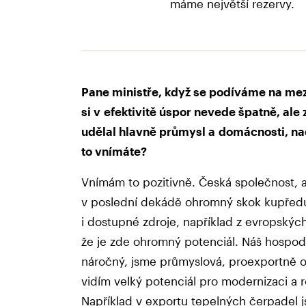
máme největší rezervy.
Pane ministře, když se podíváme na mez
si v efektivitě úspor nevede špatně, ale
udělal hlavně průmysl a domácnosti, na
to vnímáte?
Vnímám to pozitivně. Česká společnost, 
v poslední dekádě ohromný skok kupředu.
i dostupné zdroje, například z evropských
že je zde ohromný potenciál. Náš hospod
náročný, jsme průmyslová, proexportně o
vidím velký potenciál pro modernizaci a 
Například v exportu tepelných čerpadel js