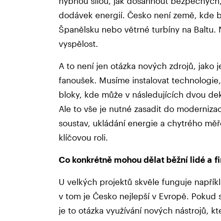
hybnou silou, jak dosáhnout bezpečných,
dodávek energií. Česko není země, kde b
Španělsku nebo větrné turbíny na Baltu. 
vyspělost.
A to není jen otázka nových zdrojů, jako 
fanoušek. Musíme instalovat technologie,
bloky, kde může v následujících dvou de
Ale to vše je nutné zasadit do moderniza
soustav, ukládání energie a chytrého měř
klíčovou roli.
Co konkrétně mohou dělat běžní lidé a fi
U velkých projektů skvěle funguje napřík
v tom je Česko nejlepší v Evropě. Pokud 
je to otázka využívání nových nástrojů, kte