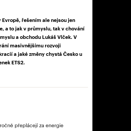
v Evropě, řešením ale nejsou jen
e, a to jak v průmyslu, tak v chování
růmyslu a obchodu Lukáš Vlček. V
brání masivnějšímu rozvoji
okracií a jaké změny chystá Česko u
enek ETS2.
 ročně přeplácejí za energie