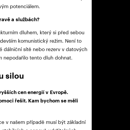
ovým potenciálem.
pravě a službách?
rukturním dluhem, který si před sebou
ředevším komunistický režim. Není to
é dálniční sítě nebo rezerv v datových
m nepodařilo tento dluh dohnat.
u silou
yšších cen energií v Evropě.
pomoci řešit. Kam bychom se měli
ce v našem případě musí být základní