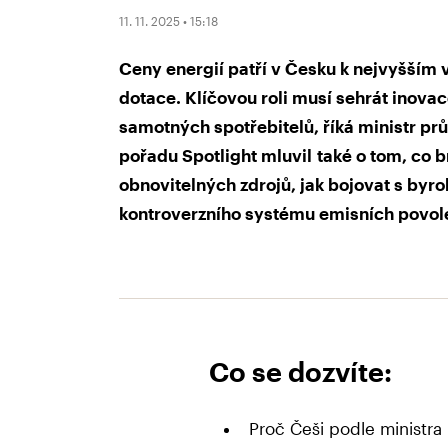
11. 11. 2025 • 15:18
Ceny energií patří v Česku k nejvyšším 
dotace. Klíčovou roli musí sehrát inovac
samotných spotřebitelů, říká ministr p
pořadu Spotlight mluvil také o tom, co 
obnovitelných zdrojů, jak bojovat s byr
kontroverzního systému emisních povol
Co se dozvíte:
Proč Češi podle ministra