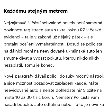
Každému stejným metrem
Nejzajímavější částí schválené novely není samotná
povinnost registrace auta s ukrajinskou RZ v české
evidenci – ta je v zákoně už nějaký pátek – ale
brutální posílení vymahatelnosti. Dosud se policista
na dálnici mohl na neevidované ukrajinské auto jen
smutně dívat a vypsat pokutu, kterou nikdo nikdy
nezaplatil. Tomu je konec.
Nové paragrafy dávají policii do ruky mocný nástroj,
a sice možnost požadovat zaplacení kauce. Máte
neevidované auto a nejste dohledatelní? Složíte na
místě 10 až 30 tisíc korun. Nemáte? Policista vám
nasadí botičku, auto odtáhne nebo – a to je novinka