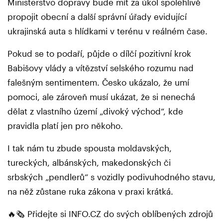
Ministerstvo dopravy bude mít za úkol spolehlivě
propojit obecní a další správní úřady evidující
ukrajinská auta s hlídkami v terénu v reálném čase.
Pokud se to podaří, půjde o dílčí pozitivní krok
Babišovy vlády a vítězství selského rozumu nad
falešným sentimentem. Česko ukázalo, že umí
pomoci, ale zároveň musí ukázat, že si nenechá
dělat z vlastního území „divoký východ“, kde
pravidla platí jen pro někoho.
I tak nám tu zbude spousta moldavských,
tureckých, albánských, makedonských či
srbských „pendlerů“ s vozidly podivuhodného stavu,
na něž zůstane ruka zákona v praxi krátká.
🔥🗞️ Přidejte si INFO.CZ do svých oblíbených zdrojů