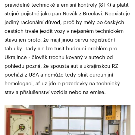
pravidelné technické a emisní kontroly (STK) a platit
stejné pojistné jako pan Novák z Břeclavi. Neexistuje
jediný racionální důvod, proč by měly po českých
cestách trvale jezdit vozy v nejasném technickém
stavu jen proto, že mají jinou barvu registrační
tabulky. Tady ale lze tušit budoucí problém pro
Ukrajince - člověk trochu kovaný v autech od
pohledu pozná, že spousta aut s ukrajinskou RZ
pochází z USA a nemůže tedy plnit eurounijní
homologaci, ať už jde o požadavky na technický
stav a příslušenství vozidla nebo na emise.