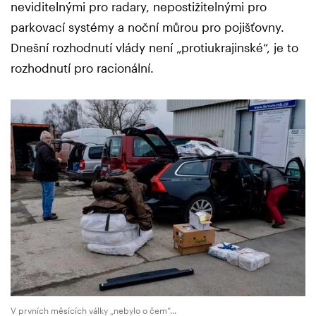
neviditelnými pro radary, nepostižitelnými pro
parkovací systémy a noční můrou pro pojišťovny.
Dnešní rozhodnutí vlády není „protiukrajinské“, je to
rozhodnutí pro racionální.
V prvních měsících války „nebylo o čem“...