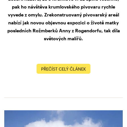
pak ho návštěva krumlovského pivovaru rychle
vyvede z omylu. Zrekonstruovaný pivovarský areál
nabízí jak novou objevnou expozici o životě matky
posledních Rožmberků Anny z Rogendorfu, tak díla
světových malířů.
PŘEČÍST CELÝ ČLÁNEK