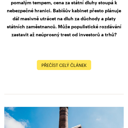
pomalým tempem, cena za státní dluhy stoupá k
nebezpečné hranici. Babišův kabinet přesto plánuje
dál masivně utrácet na dluh za důchody a platy
státních zaměstnanců. Může populistické rozdávání
zastavit až neúprosný trest od investorů a trhů?
PŘEČÍST CELÝ ČLÁNEK