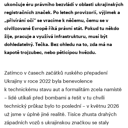
ukončuje éru právního bezvládí v oblasti ukrajinských
registračních značek. Po letech provizorií, výjimek a
„přivírání očí“ se vracíme k něčemu, čemu se v
civilizované Evropě říká právní stát. Pokud tu někdo
žije, pracuje a využívá infrastrukturu, musí být
dohledatelný. Tečka. Bez ohledu na to, zda má na
kapotě trojzubec, nebo pěticípou hvězdu.
Zatímco v časech začátků ruského přepadení
Ukrajiny v roce 2022 byla benevolence
k technickému stavu aut a formalitám zcela namístě
– lidé utíkali před bombami a řešit v tu chvíli
technický průkaz bylo to poslední – v květnu 2026
už jsme v úplně jiné realitě. Tisíce zhusta drahých
západních vozů s ukrajinskou značkou se staly