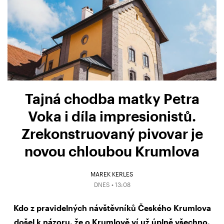
Tajná chodba matky Petra
Voka i díla impresionistů.
Zrekonstruovaný pivovar je
novou chloubou Krumlova
MAREK KERLES
DNES • 13:08
Kdo z pravidelných návštěvníků Českého Krumlova
došel k názoru, že o Krumlově ví už úplně všechno,