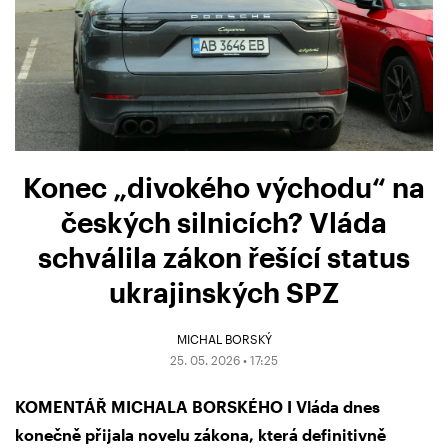
Konec „divokého východu“ na
českých silnicích? Vláda
schválila zákon řešící status
ukrajinských SPZ
MICHAL BORSKÝ
25. 05. 2026 • 17:25
KOMENTÁŘ MICHALA BORSKÉHO I Vláda dnes
konečně přijala novelu zákona, která definitivně