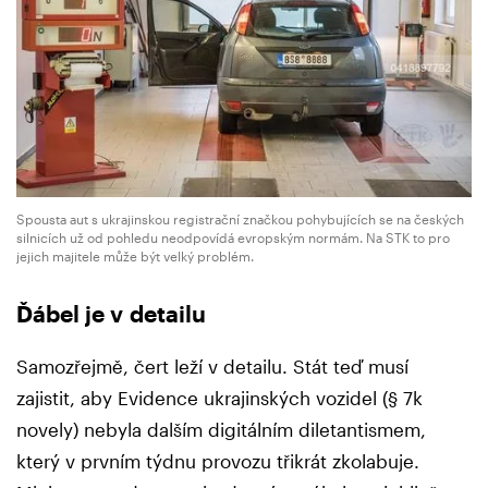
Spousta aut s ukrajinskou registrační značkou pohybujících se na českých
silnicích už od pohledu neodpovídá evropským normám. Na STK to pro
jejich majitele může být velký problém.
Ďábel je v detailu
Samozřejmě, čert leží v detailu. Stát teď musí
zajistit, aby Evidence ukrajinských vozidel (§ 7k
novely) nebyla dalším digitálním diletantismem,
který v prvním týdnu provozu třikrát zkolabuje.