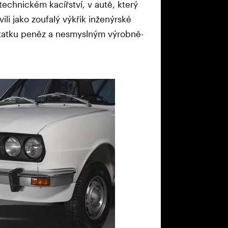
technickém kacířství, v autě, který
ili jako zoufalý výkřik inženýrské
statku peněz a nesmyslným výrobně-