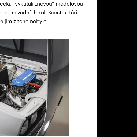
béčka“ vykutali „novou“ modelovou
onem zadních kol. Konstruktéři
ře jim z toho nebylo.