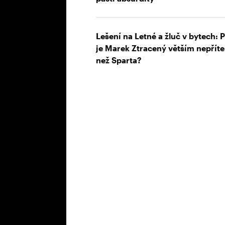
Lešení na Letné a žluč v bytech: 
je Marek Ztracený větším nepřít
než Sparta?