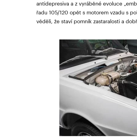
antidepresiva a z vyráběné evoluce „em
řadu 105/120 opět s motorem vzadu s poh
věděli, že staví pomník zastaralosti a dob