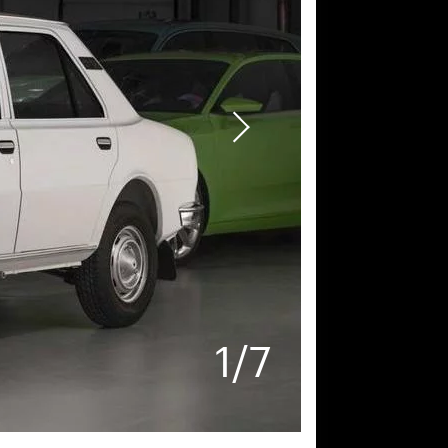
1
/
7