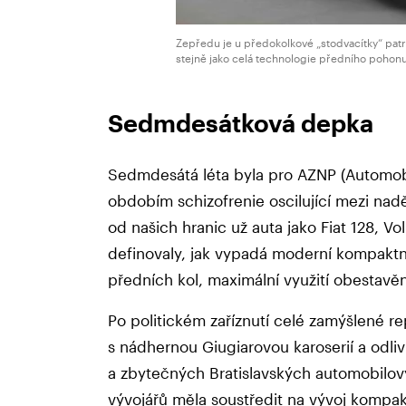
Zepředu je u předokolkové „stodvacítky“ patr
stejně jako celá technologie předního pohonu
Sedmdesátková depka
Sedmdesátá léta byla pro AZNP (Automob
obdobím schizofrenie oscilující mezi nad
od našich hranic už auta jako Fiat 128, 
definovaly, jak vypadá moderní kompaktn
předních kol, maximální využití obestavě
Po politickém zaříznutí celé zamýšlené re
s nádhernou Giugiarovou karoserií a odl
a zbytečných Bratislavských automobilov
vývojářů měla soustředit na vývoj kompak