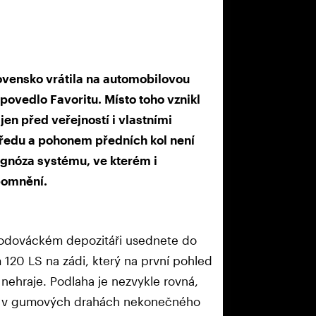
ovensko vrátila na automobilovou
 povedlo Favoritu. Místo toho vznikl
jen před veřejností i vlastními
ředu a pohonem předních kol není
iagnóza systému, ve kterém i
pomnění.
škodováckém depozitáři usednete do
20 LS na zádi, který na první pohled
 nehraje. Podlaha je nezvykle rovná,
uje v gumových drahách nekonečného