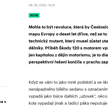
06. 06. 2026 • 15:01
AUTA
Mohla to být revoluce, která by Českosl
mapu Evropy o deset let dříve, než se to
technický mutant, který musel zůstat uta
dělníky. Příběh Škody 120 s motorem vp
jen kapitolou z dějin motorismu, je to d
perspektivní řešení končila v prachu za
Když se vám to jako mně poštěstí a ve 
nenápadného bílého sedanu s označením 1
vypadá jako tisíce dalších „užovek“, něco
va v
kola vypadají jinak a řadicí páka neput