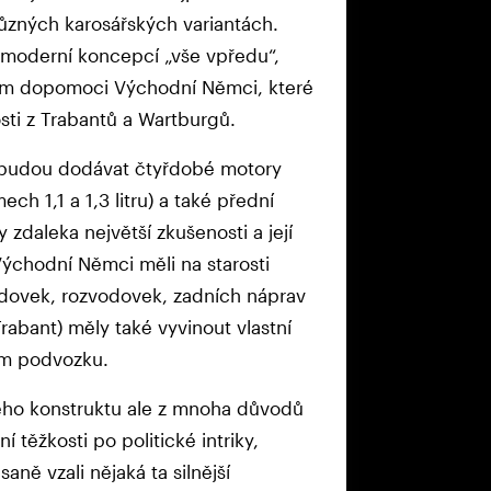
ůzných karosářských variantách.
 moderní koncepcí „vše vpředu“,
ům dopomoci Východní Němci, které
ti z Trabantů a Wartburgů.
a budou dodávat čtyřdobé motory
h 1,1 a 1,3 litru) a také přední
 zdaleka největší zkušenosti a její
Východní Němci měli na starosti
odovek, rozvodovek, zadních náprav
rabant) měly také vyvinout vlastní
ném podvozku.
ho konstruktu ale z mnoha důvodů
 těžkosti po politické intriky,
aně vzali nějaká ta silnější