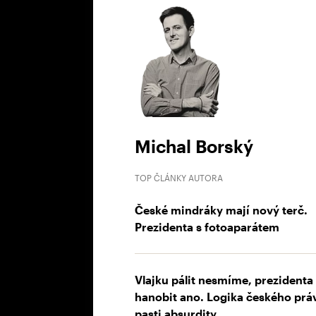
Michal Borský
TOP ČLÁNKY AUTORA
České mindráky mají nový terč.
Prezidenta s fotoaparátem
Vlajku pálit nesmíme, prezidenta
hanobit ano. Logika českého prá
pasti absurdity