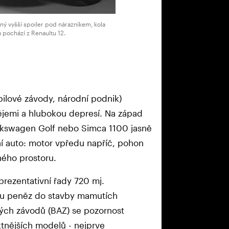
ný vyšší spoiler pod nárazníkem, kola
 pochází z Renaultu 12.
ilové závody, národní podnik)
ějemi a hlubokou depresí. Na západ
Volkswagen Golf nebo Simca 1100 jasně
í auto: motor vpředu napříč, pohon
ného prostoru.
prezentativní řady 720 mj.
ivu peněz do stavby mamutích
ých závodů (BAZ) se pozornost
tnějších modelů - nejprve