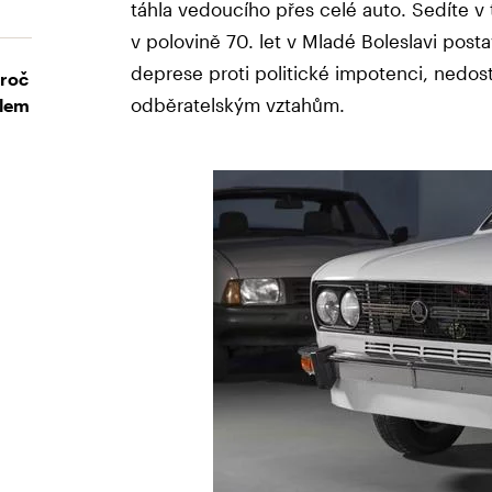
táhla vedoucího přes celé auto. Sedíte v 
v polovině 70. let v Mladé Boleslavi postav
deprese proti politické impotenci, nedo
Proč
odběratelským vztahům.
elem