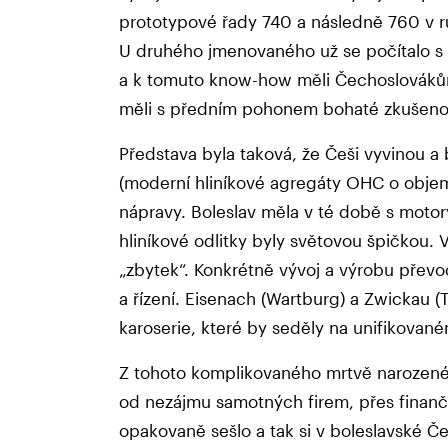
prototypové řady 740 a následně 760 v r
U druhého jmenovaného už se počítalo s
a k tomuto know-how měli Čechoslovák
měli s předním pohonem bohaté zkušenos
Představa byla taková, že Češi vyvinou 
(moderní hliníkové agregáty OHC o objemec
nápravy. Boleslav měla v té době s motory
hliníkové odlitky byly světovou špičkou. 
„zbytek“. Konkrétně vývoj a výrobu přev
a řízení. Eisenach (Wartburg) a Zwickau (T
karoserie, které by seděly na unifikova
Z tohoto komplikovaného mrtvě narozené
od nezájmu samotných firem, přes finanční
opakovaně sešlo a tak si v boleslavské Čes