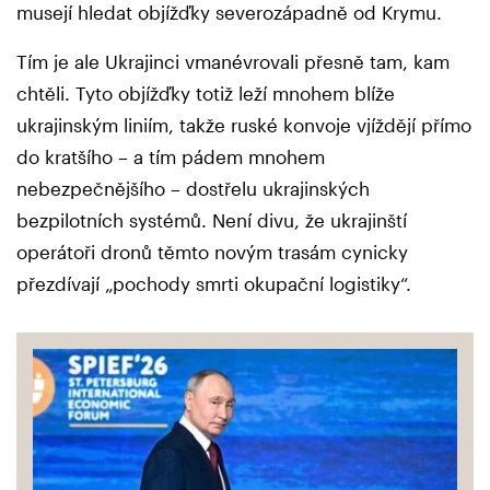
musejí hledat objížďky severozápadně od Krymu.
Tím je ale Ukrajinci vmanévrovali přesně tam, kam
chtěli. Tyto objížďky totiž leží mnohem blíže
ukrajinským liniím, takže ruské konvoje vjíždějí přímo
do kratšího – a tím pádem mnohem
nebezpečnějšího – dostřelu ukrajinských
bezpilotních systémů. Není divu, že ukrajinští
operátoři dronů těmto novým trasám cynicky
přezdívají „pochody smrti okupační logistiky“.