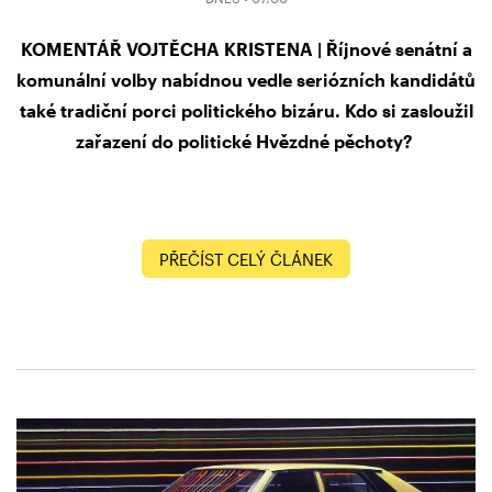
KOMENTÁŘ VOJTĚCHA KRISTENA | Říjnové senátní a
komunální volby nabídnou vedle seriózních kandidátů
také tradiční porci politického bizáru. Kdo si zasloužil
zařazení do politické Hvězdné pěchoty?
PŘEČÍST CELÝ ČLÁNEK