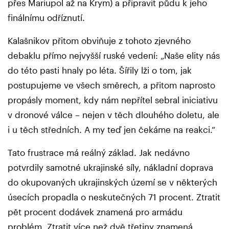
přes Mariupol až na Krym) a připravit půdu k jeho
finálnímu odříznutí.
Kalašnikov přitom obviňuje z tohoto zjevného
debaklu přímo nejvyšší ruské vedení: „Naše elity nás
do této pasti hnaly po léta. Šířily lži o tom, jak
postupujeme ve všech směrech, a přitom naprosto
propásly moment, kdy nám nepřítel sebral iniciativu
v dronové válce – nejen v těch dlouhého doletu, ale
i u těch středních. A my teď jen čekáme na reakci.“
Tato frustrace má reálný základ. Jak nedávno
potvrdily samotné ukrajinské síly, nákladní doprava
do okupovaných ukrajinských území se v některých
úsecích propadla o neskutečných 71 procent. Ztratit
pět procent dodávek znamená pro armádu
problém. Ztratit více než dvě třetiny znamená