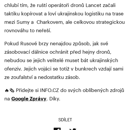
chlubí tím, že ruští operátoři dronů Lancet začali
taktiku kopírovat a loví ukrajinskou logistiku na trase
mezi Sumy a Charkovem, ale celkovou strategickou
rovnováhu to neřeší.
Pokud Rusové brzy nenajdou způsob, jak své
zásobovací dálnice ochránit před hejny dronů,
nebudou se jejich velitelé muset bát ukrajinských
ofenziv. Jejich vojáci se totiž v bunkrech vzdají sami
ze zoufalství a nedostatku zásob.
🔥🗞️ Přidejte si INFO.CZ do svých oblíbených zdrojů
na
Google Zprávy
. Díky.
SDÍLET