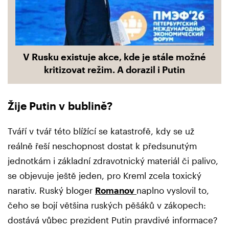
V Rusku existuje akce, kde je stále možné
kritizovat režim. A dorazil i Putin
Žije Putin v bublině?
Tváří v tvář této blížící se katastrofě, kdy se už
reálně řeší neschopnost dostat k předsunutým
jednotkám i základní zdravotnický materiál či palivo,
se objevuje ještě jeden, pro Kreml zcela toxický
narativ. Ruský bloger
Romanov
naplno vyslovil to,
čeho se bojí většina ruských pěšáků v zákopech:
dostává vůbec prezident Putin pravdivé informace?