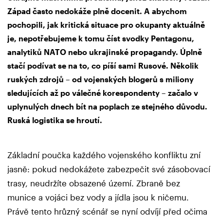
Západ často nedokáže plně docenit. A abychom
pochopili, jak kritická situace pro okupanty aktuálně
je, nepotřebujeme k tomu číst svodky Pentagonu,
analytiků NATO nebo ukrajinské propagandy. Úplně
stačí podívat se na to, co píší sami Rusové. Několik
ruských zdrojů – od vojenských blogerů s miliony
sledujících až po válečné korespondenty – začalo v
uplynulých dnech bít na poplach ze stejného důvodu.
Ruská logistika se hroutí.
Základní poučka každého vojenského konfliktu zní
jasně: pokud nedokážete zabezpečit své zásobovací
trasy, neudržíte obsazené území. Zbraně bez
munice a vojáci bez vody a jídla jsou k ničemu.
Právě tento hrůzný scénář se nyní odvíjí před očima