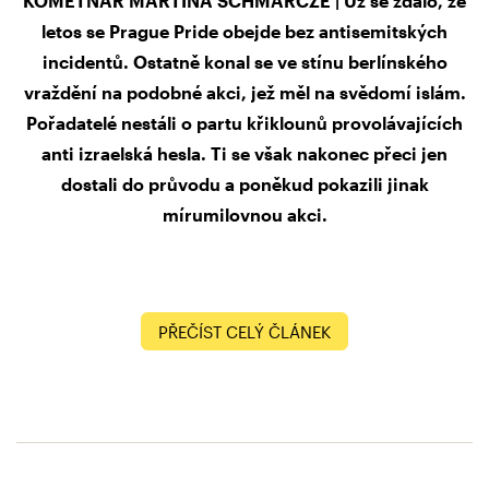
KOMETNÁŘ MARTINA SCHMARCZE | Už se zdálo, že
letos se Prague Pride obejde bez antisemitských
incidentů. Ostatně konal se ve stínu berlínského
vraždění na podobné akci, jež měl na svědomí islám.
Pořadatelé nestáli o partu křiklounů provolávajících
anti izraelská hesla. Ti se však nakonec přeci jen
dostali do průvodu a poněkud pokazili jinak
mírumilovnou akci.
PŘEČÍST CELÝ ČLÁNEK