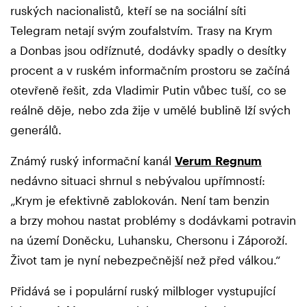
ruských nacionalistů, kteří se na sociální síti
Telegram netají svým zoufalstvím. Trasy na Krym
a Donbas jsou odříznuté, dodávky spadly o desítky
procent a v ruském informačním prostoru se začíná
otevřeně řešit, zda Vladimir Putin vůbec tuší, co se
reálně děje, nebo zda žije v umělé bublině lží svých
generálů.
Známý ruský informační kanál
Verum Regnum
nedávno situaci shrnul s nebývalou upřímností:
„Krym je efektivně zablokován. Není tam benzin
a brzy mohou nastat problémy s dodávkami potravin
na území Doněcku, Luhansku, Chersonu i Záporoží.
Život tam je nyní nebezpečnější než před válkou.“
Přidává se i populární ruský milbloger vystupující