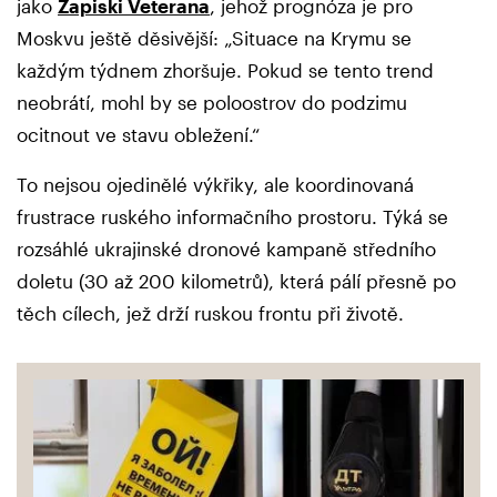
jako
Zapiski Veterana
, jehož prognóza je pro
Moskvu ještě děsivější: „Situace na Krymu se
každým týdnem zhoršuje. Pokud se tento trend
neobrátí, mohl by se poloostrov do podzimu
ocitnout ve stavu obležení.“
To nejsou ojedinělé výkřiky, ale koordinovaná
frustrace ruského informačního prostoru. Týká se
rozsáhlé ukrajinské dronové kampaně středního
doletu (30 až 200 kilometrů), která pálí přesně po
těch cílech, jež drží ruskou frontu při životě.