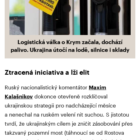
Logistická válka o Krym začala, dochází
palivo. Ukrajina útočí na lodě, silnice i sklady
Ztracená iniciativa a lži elit
Ruský nacionalistický komentátor
Maxim
Kalašnikov
dokonce otevřeně rozklíčoval
ukrajinskou strategii pro nadcházející měsíce
a nenechal na ruském velení nit suchou. S jistotou
tvrdí, že ukrajinským cílem je zničit zásobování přes
takzvaný pozemní most (táhnoucí se od Rostova