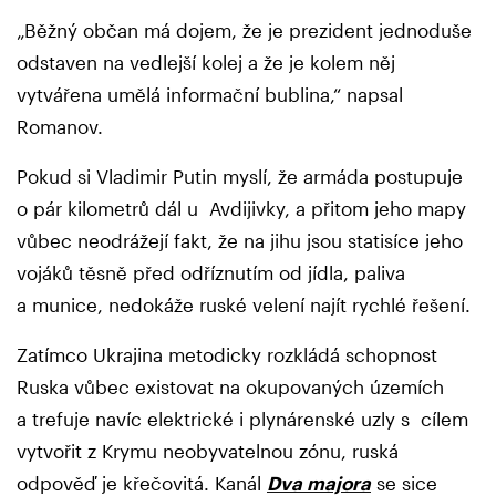
„Běžný občan má dojem, že je prezident jednoduše
odstaven na vedlejší kolej a že je kolem něj
vytvářena umělá informační bublina,“ napsal
Romanov.
Pokud si Vladimir Putin myslí, že armáda postupuje
o pár kilometrů dál u Avdijivky, a přitom jeho mapy
vůbec neodrážejí fakt, že na jihu jsou statisíce jeho
vojáků těsně před odříznutím od jídla, paliva
a munice, nedokáže ruské velení najít rychlé řešení.
Zatímco Ukrajina metodicky rozkládá schopnost
Ruska vůbec existovat na okupovaných územích
a trefuje navíc elektrické i plynárenské uzly s cílem
vytvořit z Krymu neobyvatelnou zónu, ruská
odpověď je křečovitá. Kanál
Dva majora
se sice