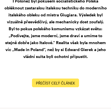
I Polonez byl pokusem socialistického Polska
obléknout zastaralou italskou techniku do moderního
italského obleku od mistra Giugiara. Výsledek byl
vizuálně přesvědčivý, ale mechanicky dost zoufalý.
Byl to pokus polského komunismu vzkázat světu:
„Podívejte, jsme moderní, jsme draví a umíme to
stejně dobře jako Italové.“ Realita však byla mnohem
víc „Made in Poland“, než by si Edward Gierek a jeho
vládní suita byli ochotni připustit.
PŘEČÍST CELÝ ČLÁNEK