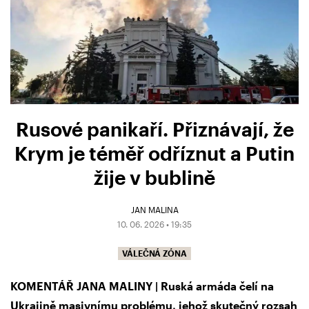
Rusové panikaří. Přiznávají, že
Krym je téměř odříznut a Putin
žije v bublině
JAN MALINA
10. 06. 2026 • 19:35
VÁLEČNÁ ZÓNA
KOMENTÁŘ JANA MALINY | Ruská armáda čelí na
Ukrajině masivnímu problému, jehož skutečný rozsah