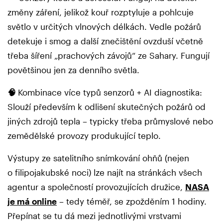
změny záření, jelikož kouř rozptyluje a pohlcuje
světlo v určitých vlnových délkách. Vedle požárů
detekuje i smog a další znečištění ovzduší včetně
třeba šíření „prachových závojů“ ze Sahary. Fungují
povětšinou jen za denního světla.
🧠
Kombinace více typů senzorů + AI diagnostika:
Slouží především k odlišení skutečných požárů od
jiných zdrojů tepla – typicky třeba průmyslové nebo
zemědělské provozy produkující teplo.
Výstupy ze satelitního snímkování ohňů (nejen
o filipojakubské noci) lze najít na stránkách všech
agentur a společností provozujících družice,
NASA
je má online
– tedy téměř, se zpožděním 1 hodiny.
Přepínat se tu dá mezi jednotlivými vrstvami