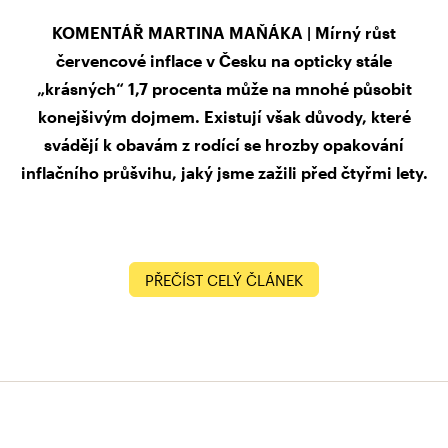
KOMENTÁŘ MARTINA MAŇÁKA | Mírný růst
červencové inflace v Česku na opticky stále
„krásných“ 1,7 procenta může na mnohé působit
konejšivým dojmem. Existují však důvody, které
svádějí k obavám z rodící se hrozby opakování
inflačního průšvihu, jaký jsme zažili před čtyřmi lety.
PŘEČÍST CELÝ ČLÁNEK