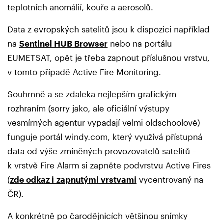
teplotních anomálií, kouře a aerosolů.
Data z evropských satelitů jsou k dispozici například
na
Sentinel HUB Browser
nebo na portálu
EUMETSAT, opět je třeba zapnout příslušnou vrstvu,
v tomto případě Active Fire Monitoring.
Souhrnně a se zdaleka nejlepším grafickým
rozhraním (sorry jako, ale oficiální výstupy
vesmírných agentur vypadají velmi oldschoolově)
funguje portál windy.com, který využívá přístupná
data od výše zmíněných provozovatelů satelitů –
k vrstvě Fire Alarm si zapněte podvrstvu Active Fires
(
zde odkaz i zapnutými vrstvami
vycentrovaný na
ČR).
A konkrétně po čarodějnicích většinou snímky