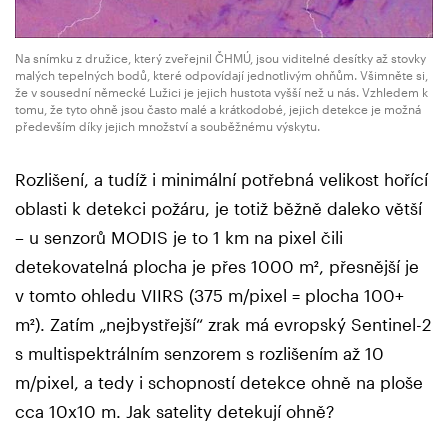
Na snímku z družice, který zveřejnil ČHMÚ, jsou viditelné desítky až stovky
malých tepelných bodů, které odpovídají jednotlivým ohňům. Všimněte si,
že v sousední německé Lužici je jejich hustota vyšší než u nás. Vzhledem k
tomu, že tyto ohně jsou často malé a krátkodobé, jejich detekce je možná
především díky jejich množství a souběžnému výskytu.
Rozlišení, a tudíž i minimální potřebná velikost hořící
oblasti k detekci požáru, je totiž běžně daleko větší
– u senzorů MODIS je to 1 km na pixel čili
detekovatelná plocha je přes 1000 m², přesnější je
v tomto ohledu VIIRS (375 m/pixel = plocha 100+
m²). Zatím „nejbystřejší“ zrak má evropský Sentinel-2
s multispektrálním senzorem s rozlišením až 10
m/pixel, a tedy i schopností detekce ohně na ploše
cca 10x10 m. Jak satelity detekují ohně?