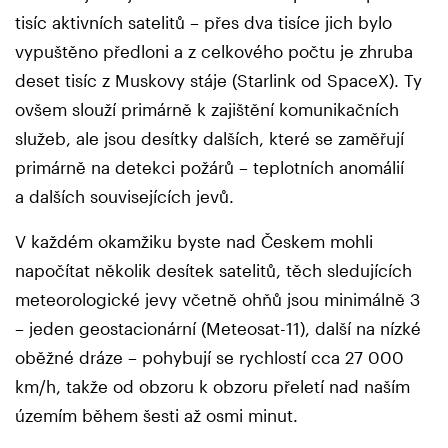
tisíc aktivních satelitů – přes dva tisíce jich bylo
vypuštěno předloni a z celkového počtu je zhruba
deset tisíc z Muskovy stáje (Starlink od SpaceX). Ty
ovšem slouží primárně k zajištění komunikačních
služeb, ale jsou desítky dalších, které se zaměřují
primárně na detekci požárů – teplotních anomálií
a dalších souvisejících jevů.
V každém okamžiku byste nad Českem mohli
napočítat několik desítek satelitů, těch sledujících
meteorologické jevy včetně ohňů jsou minimálně 3
– jeden geostacionární (Meteosat-11), další na nízké
oběžné dráze – pohybují se rychlostí cca 27 000
km/h, takže od obzoru k obzoru přeletí nad naším
územím během šesti až osmi minut.