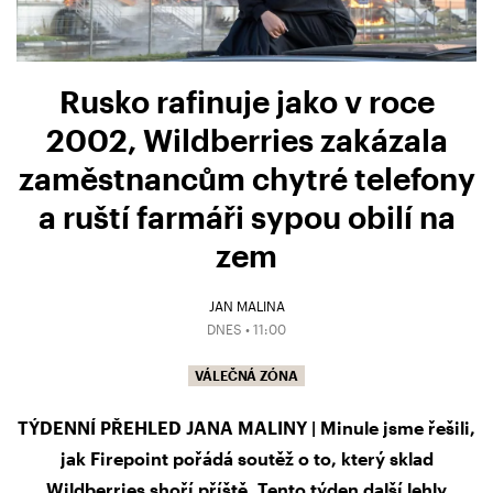
Rusko rafinuje jako v roce
2002, Wildberries zakázala
zaměstnancům chytré telefony
a ruští farmáři sypou obilí na
zem
JAN MALINA
DNES • 11:00
VÁLEČNÁ ZÓNA
TÝDENNÍ PŘEHLED JANA MALINY | Minule jsme řešili,
jak Firepoint pořádá soutěž o to, který sklad
Wildberries shoří příště. Tento týden další lehly