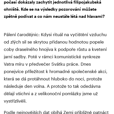
počasí dokázaly zachytit jednotlivá filipojakubská
ohniště. Kde se na výsledky pozorování můžete
zpětně podívat a co nám neustále létá nad hlavami?
Pálení čarodějnic: Kdysi rituál na vyčištění vzduchu
od zlých sil se skrytou přidanou hodnotou popele
coby draselného hnojiva k podpoře růstu a kvetení
jarní sadby. Poté v rámci komunistické synkreze
Vatra míru v předvečer Svátku práce. Dnes
ponejvíce příležitost k hromadné společenské akci,
která se dá protáhnout hluboko do noci, protože
následuje den volna. A protože to tak odedávna
dělají všichni a z velikonoční pomlázky jsme už
vystřízlivěli.
Podle nejnovějších dat obíhá Zemi přibližně patnáct