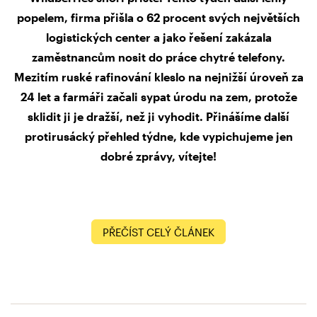
popelem, firma přišla o 62 procent svých největších
logistických center a jako řešení zakázala
zaměstnancům nosit do práce chytré telefony.
Mezitím ruské rafinování kleslo na nejnižší úroveň za
24 let a farmáři začali sypat úrodu na zem, protože
sklidit ji je dražší, než ji vyhodit. Přinášíme další
protirusácký přehled týdne, kde vypichujeme jen
dobré zprávy, vítejte!
PŘEČÍST CELÝ ČLÁNEK