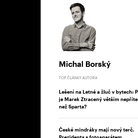
Michal Borský
TOP ČLÁNKY AUTORA
Lešení na Letné a žluč v bytech: 
je Marek Ztracený větším nepřít
než Sparta?
České mindráky mají nový terč.
Prezidenta s fotoaparátem