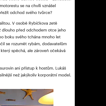
motorestu se na chvíli vznášel
přežít odchod svého tvůrce?
alitou. V osobě Rybičkova zetě
 už dlouho před odchodem otce jeho
 po boku svého tchána mnoho let
Naučil se rozumět rybám, dodavatelům
, který spěchá, ale zároveň očekává
surovin ani přístup k hostům. Lukáš
ilnější než jakýkoliv korporátní model.