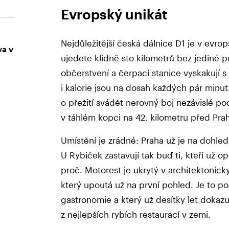
Evropský unikát
Nejdůležitější česká dálnice D1 je v evro
va v
ujedete klidně sto kilometrů bez jediné 
občerstvení a čerpací stanice vyskakují 
i kalorie jsou na dosah každých pár minut
o přežití svádět nerovný boj nezávislé pod
v táhlém kopci na 42. kilometru před Pra
Umístění je zrádné: Praha už je na dohle
U Rybiček zastavují tak buď ti, kteří už o
proč. Motorest je ukrytý v architektonic
který upoutá už na první pohled. Je to po
gastronomie a který už desítky let dokazuje
z nejlepších rybích restaurací v zemi.