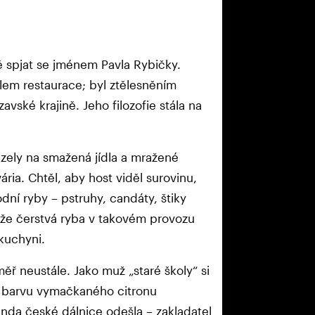
ě spjat se jménem Pavla Rybičky.
lem restaurace; byl ztělesněním
avské krajině. Jeho filozofie stála na
ázely na smažená jídla a mražené
ária. Chtěl, aby host viděl surovinu,
odní ryby – pstruhy, candáty, štiky
tože čerstvá ryba v takovém provozu
 kuchyni.
ěř neustále. Jako muž „staré školy“ si
po barvu vymačkaného citronu
enda české dálnice odešla – zakladatel