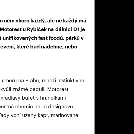
 o něm skoro každý, ale ne každý má
 Motorest u Rybiček na dálnici D1 je
ě unifikovaných fast foodů, párků v
jevení, které buď nadchne, nebo
ve směru na Prahu, mnozí instinktivně
e kvůli známé ceduli: Motorest
smradlavý bufet s hranolkami
zpustná chemie nebo designově
Tady voní uzený kapr, marinované