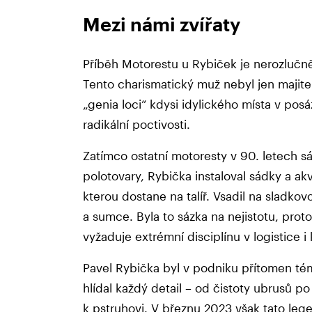
Mezi námi zvířaty
Příběh Motorestu u Rybiček je nerozlučn
Tento charismatický muž nebyl jen majite
„genia loci“ kdysi idylického místa v posáz
radikální poctivosti.
Zatímco ostatní motoresty v 90. letech s
polotovary, Rybička instaloval sádky a akv
kterou dostane na talíř. Vsadil na sladkov
a sumce. Byla to sázka na nejistotu, pro
vyžaduje extrémní disciplínu v logistice i
Pavel Rybička byl v podniku přítomen tém
hlídal každý detail – od čistoty ubrusů 
k pstruhovi. V březnu 2023 však tato leg