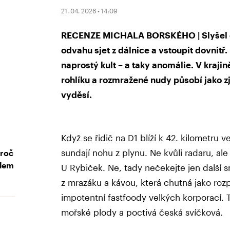
21. 04. 2026 • 14:09
RECENZE MICHALA BORSKÉHO |
Slyšel
odvahu sjet z dálnice a vstoupit dovnitř.
naprostý kult – a taky anomálie. V krajin
rohlíku a rozmražené nudy působí jako z
vyděsí.
Když se řidič na D1 blíží k 42. kilometru 
sundají nohu z plynu. Ne kvůli radaru, al
Proč
elem
U Rybiček. Ne, tady nečekejte jen další 
z mrazáku a kávou, která chutná jako ro
impotentní fastfoody velkých korporací. 
mořské plody a poctivá česká svíčková.