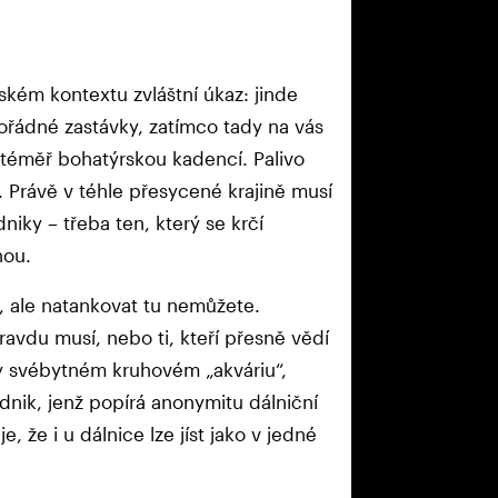
pském kontextu zvláštní úkaz: jinde
pořádné zastávky, zatímco tady na vás
s téměř bohatýrskou kadencí. Palivo
. Právě v téhle přesycené krajině musí
niky – třeba ten, který se krčí
hou.
d, ale natankovat tu nemůžete.
pravdu musí, nebo ti, kteří přesně vědí
ky svébytném kruhovém „akváriu“,
dnik, jenž popírá anonymitu dálniční
, že i u dálnice lze jíst jako v jedné