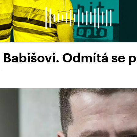
á Babišovi. Odmítá se
i