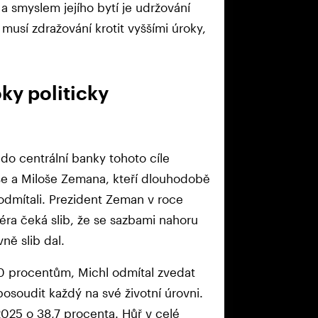
a smyslem jejího bytí je udržování
 musí zdražování krotit vyššími úroky,
ky politicky
do centrální banky tohoto cíle
še a Miloše Zemana, kteří dlouhodobě
odmítali. Prezident Zeman v roce
ra čeká slib, že se sazbami nahoru
ně slib dal.
20 procentům, Michl odmítal zvedat
soudit každý na své životní úrovni.
 2025 o 38,7 procenta. Hůř v celé