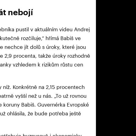
át nebojí
bníka pustil v aktuálním videu Andrej
utečně rozčiluje,“ hřímá Babiš ve
e nechce jít dolů s úroky, které jsou
je 2,9 procenta, takže úroky rozhodně
banky vzhledem k rizikům růstu cen
y níž. Konkrétně na 2,15 procentech
atrně vyšší než u nás. „To už rovnou
ce koruny Babiš. Guvernérka Evropské
už ohlásila, že bude potřeba ještě
 potřebuje byznysově i ekonomicky.