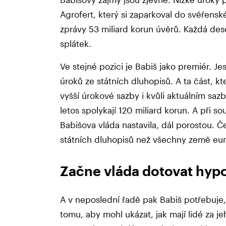
Agrofert, který si zaparkoval do svěřens
zprávy 53 miliard korun úvěrů. Každá de
splátek.
Ve stejné pozici je Babiš jako premiér. Jes
úroků ze státních dluhopisů. A ta část, 
vyšší úrokové sazby i kvůli aktuálním sa
letos spolykají 120 miliard korun. A při 
Babišova vláda nastavila, dál porostou. Č
státních dluhopisů než všechny země eur
Začne vláda dotovat hyp
A v neposlední řadě pak Babiš potřebuje,
tomu, aby mohl ukázat, jak mají lidé za je