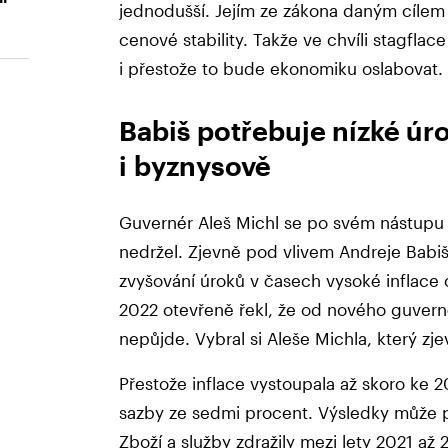
jednodušší. Jejím ze zákona daným cílem 
cenové stability. Takže ve chvíli stagflace
i přestože to bude ekonomiku oslabovat.
Babiš potřebuje nízké úro
i byznysově
Guvernér Aleš Michl se po svém nástupu 
nedržel. Zjevně pod vlivem Andreje Babi
zvyšování úroků v časech vysoké inflace 
2022 otevřeně řekl, že od nového guverné
nepůjde. Vybral si Aleše Michla, který zjev
Přestože inflace vystoupala až skoro ke 
sazby ze sedmi procent. Výsledky může po
Zboží a služby zdražily mezi lety 2021 až