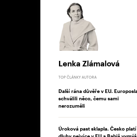
Lenka Zlámalová
TOP ČLÁNKY AUTORA
Další rána důvěře v EU. Europosl
schválili něco, čemu sami
nerozuměli
Úroková past sklapla. Česko platí
dluhy nejvíce v EU a Babiš vymýš