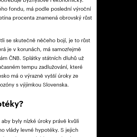
kého fondu, má podle poslední výroční
setina procenta znamená obrovský růst
tli se skutečně něčeho bojí, je to růst
která je v korunách, má samozřejmě
zbám ČNB. Splátky státních dluhů už
současném tempu zadlužování, které
esko má o výrazně vyšší úroky ze
ozóny s výjimkou Slovenska.
otéky?
 aby byly nízké úroky právě kvůli
ho vlády levné hypotéky. S jejich