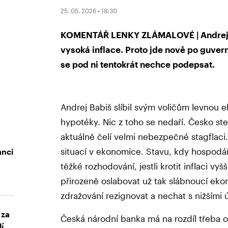
25. 05. 2026 • 18:30
KOMENTÁŘ LENKY ZLÁMALOVÉ | Andreji B
vysoká inflace. Proto jde nově po guvern
se pod ni tentokrát nechce podepsat.
Andrej Babiš slíbil svým voličům levnou el
hypotéky. Nic z toho se nedaří. Česko st
aktuálně čelí velmi nebezpečné stagflaci.
situací v ekonomice. Stavu, kdy hospodářs
anci
těžké rozhodování, jestli krotit inflaci v
přirozeně oslabovat už tak slábnoucí ek
zdražování rezignovat a nechat s nižšími
 za
Česká národní banka má na rozdíl třeba
lí