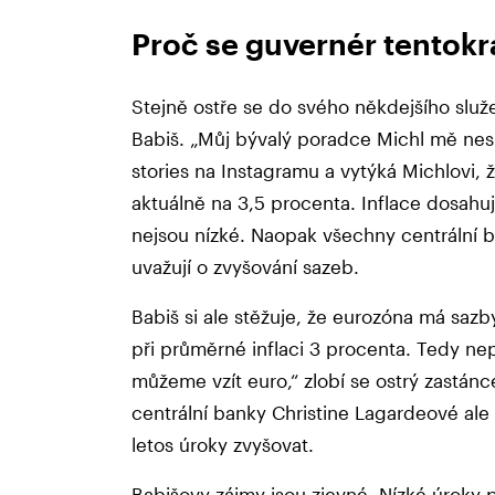
Proč se guvernér tentokr
Stejně ostře se do svého někdejšího služe
Babiš. „Můj bývalý poradce Michl mě nesk
stories na Instagramu a vytýká Michlovi, ž
aktuálně na 3,5 procenta. Inflace dosahu
nejsou nízké. Naopak všechny centrální 
uvažují o zvyšování sazeb.
Babiš si ale stěžuje, že eurozóna má sazb
při průměrné inflaci 3 procenta. Tedy nep
můžeme vzít euro,“ zlobí se ostrý zastán
centrální banky Christine Lagardeové ale 
letos úroky zvyšovat.
Babišovy zájmy jsou zjevné. Nízké úroky