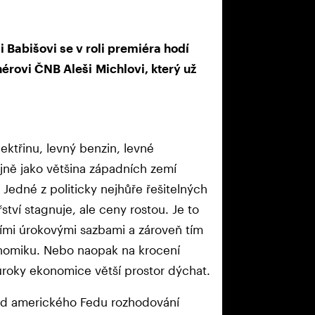
abišovi se v roli premiéra hodí
érovi ČNB Aleši Michlovi, který už
ektřinu, levný benzin, levné
ejně jako většina západních zemí
 Jedné z politicky nejhůře řešitelných
tví stagnuje, ale ceny rostou. Je to
yššími úrokovými sazbami a zároveň tím
onomiku. Nebo naopak na krocení
 úroky ekonomice větší prostor dýchat.
 od amerického Fedu rozhodování