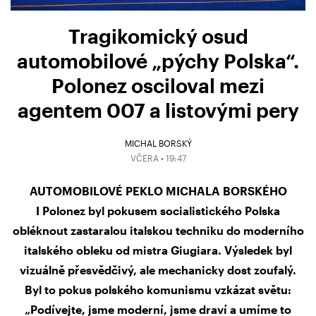
Tragikomický osud
automobilové „pýchy Polska“.
Polonez osciloval mezi
agentem 007 a listovými pery
MICHAL BORSKÝ
VČERA • 19:47
AUTOMOBILOVÉ PEKLO MICHALA BORSKÉHO
I Polonez byl pokusem socialistického Polska
obléknout zastaralou italskou techniku do moderního
italského obleku od mistra Giugiara. Výsledek byl
vizuálně přesvědčivý, ale mechanicky dost zoufalý.
Byl to pokus polského komunismu vzkázat světu:
„Podívejte, jsme moderní, jsme draví a umíme to