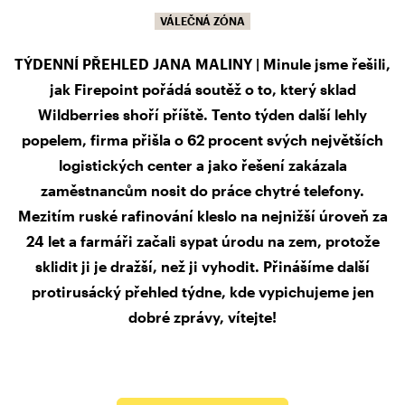
VÁLEČNÁ ZÓNA
TÝDENNÍ PŘEHLED JANA MALINY | Minule jsme řešili,
jak Firepoint pořádá soutěž o to, který sklad
Wildberries shoří příště. Tento týden další lehly
popelem, firma přišla o 62 procent svých největších
logistických center a jako řešení zakázala
zaměstnancům nosit do práce chytré telefony.
Mezitím ruské rafinování kleslo na nejnižší úroveň za
24 let a farmáři začali sypat úrodu na zem, protože
sklidit ji je dražší, než ji vyhodit. Přinášíme další
protirusácký přehled týdne, kde vypichujeme jen
dobré zprávy, vítejte!