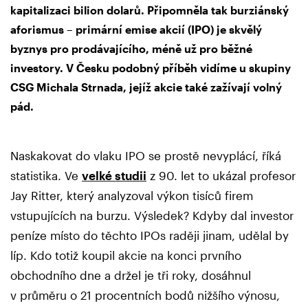
kapitalizaci bilion dolarů. Připomněla tak burziánský
aforismus – primární emise akcií (IPO) je skvělý
byznys pro prodávajícího, méně už pro běžné
investory. V Česku podobný příběh vidíme u skupiny
CSG Michala Strnada, jejíž akcie také zažívají volný
pád.
Naskakovat do vlaku IPO se prostě nevyplácí, říká
statistika. Ve
velké studii
z 90. let to ukázal profesor
Jay Ritter, který analyzoval výkon tisíců firem
vstupujících na burzu. Výsledek? Kdyby dal investor
peníze místo do těchto IPOs raději jinam, udělal by
líp. Kdo totiž koupil akcie na konci prvního
obchodního dne a držel je tři roky, dosáhnul
v průměru o 21 procentních bodů nižšího výnosu,