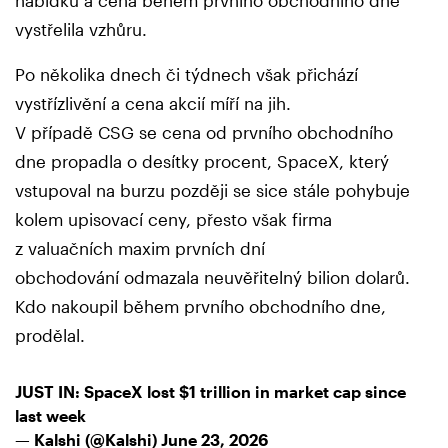
nabídku a cena během prvního obchodního dne
vystřelila vzhůru.
Po několika dnech či týdnech však přichází
vystřízlivění a cena akcií míří na jih.
V případě CSG se cena od prvního obchodního
dne propadla o desítky procent, SpaceX, který
vstupoval na burzu později se sice stále pohybuje
kolem upisovací ceny, přesto však firma
z valuačních maxim prvních dní
obchodování odmazala neuvěřitelný bilion dolarů.
Kdo nakoupil během prvního obchodního dne,
prodělal.
JUST IN: SpaceX lost $1 trillion in market cap since
last week
— Kalshi (@Kalshi)
June 23, 2026