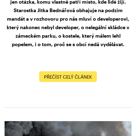
jen otázka, komu vlastně patří místo, kde lidé žijí.
Starostka Jitka Bednářová obhajuje na podzim
mandát a v rozhovoru pro nás mluví o developerovi,
který nakonec nebyl developer, o nelegální skládce v
zámeckém parku, o kostele, který málem lehl
popelem, i o tom, proč se s obcí nedá vydělávat.
PŘEČÍST CELÝ ČLÁNEK