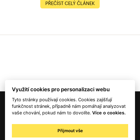
PŘEČÍST CELÝ ČLÁNEK
Využití cookies pro personalizaci webu
Tyto stránky používají cookies. Cookies zajišťují
© 2001 — 2026 Copyright CMI News a dodavatelé obsahu. |
Cookies
funkčnost stránek, případně nám pomáhají analyzovat
Kontakt
vaše chování, pokud nám to dovolíte.
Více o cookies.
RSS
Autorská práva
Přijmout vše
Zpracování osobních údajů - registrovaní a předplatitelé
Zpracování osobních údajů pro novinářské a další účely