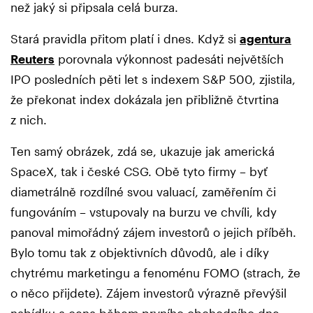
než jaký si připsala celá burza.
Stará pravidla přitom platí i dnes. Když si
agentura
Reuters
porovnala výkonnost padesáti největších
IPO posledních pěti let s indexem S&P 500, zjistila,
že překonat index dokázala jen přibližně čtvrtina
z nich.
Ten samý obrázek, zdá se, ukazuje jak americká
SpaceX, tak i české CSG. Obě tyto firmy – byť
diametrálně rozdílné svou valuací, zaměřením či
fungováním – vstupovaly na burzu ve chvíli, kdy
panoval mimořádný zájem investorů o jejich příběh.
Bylo tomu tak z objektivních důvodů, ale i díky
chytrému marketingu a fenoménu FOMO (strach, že
o něco přijdete). Zájem investorů výrazně převýšil