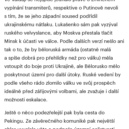
vypínání transmiterů, respektive o Putinově nevoli
s tím, že se jeho západní soused podřídil
ukrajinskému nátlaku. Lukašenko sám pak vyzýval
ruského velvyslance, aby Moskva přestala tlačit
Minsk k účasti ve válce. Podle dalších verzí nešlo ani
tak o to, že by běloruská armáda (ostatně malá
a spíše dobrá pro přehlídky než pro válku) měla
vstoupit do boje proti Ukrajině, ale Bělorusko mělo
poskytnout území pro další útoky. Ruské vedení by
podle všeho rádo zlomilo válku ve svůj prospěch
ideálně před zářijovými volbami, ale zvažuje i další
možnosti eskalace.
Ještě o něco podezřelejší pak byla cesta do
Pekingu. Ze závěrečného komuniké pak největší
ohlas vyvolala věta o podpoře územní celistvosti