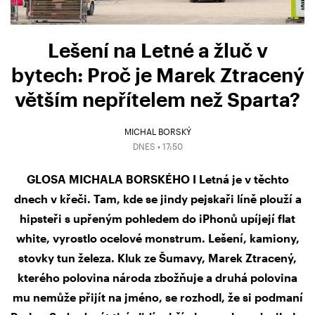
Lešení na Letné a žluč v
bytech: Proč je Marek Ztracený
větším nepřítelem než Sparta?
MICHAL BORSKÝ
DNES • 17:50
GLOSA MICHALA BORSKÉHO I Letná je v těchto
dnech v křeči. Tam, kde se jindy pejskaři líně plouží a
hipsteři s upřeným pohledem do iPhonů upíjejí flat
white, vyrostlo ocelové monstrum. Lešení, kamiony,
stovky tun železa. Kluk ze Šumavy, Marek Ztracený,
kterého polovina národa zbožňuje a druhá polovina
mu nemůže přijít na jméno, se rozhodl, že si podmaní