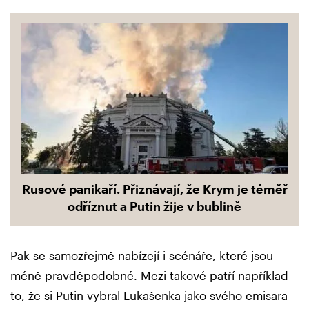
Rusové panikaří. Přiznávají, že Krym je téměř
odříznut a Putin žije v bublině
Pak se samozřejmě nabízejí i scénáře, které jsou
méně pravděpodobné. Mezi takové patří například
to, že si Putin vybral Lukašenka jako svého emisara