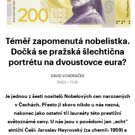
Téměř zapomenutá nobelistka.
Dočká se pražská šlechtična
portrétu na dvoustovce eura?
DAVID VONDRÁČEK
DNES • 17:35
Je jednou z šesti nositelů Nobelových cen narozených
v Čechách. Přesto ji skoro nikdo u nás nezná,
nakonec jako ostatní tři laureáty této prestižní
světoznámé ceny. U nás jsou v povědomí jen „echt“
etničtí Češi: Jaroslav Heyrovský (za chemii: 1959) a