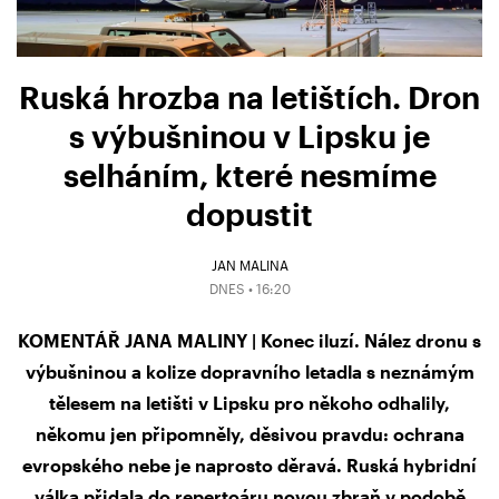
Ruská hrozba na letištích. Dron
s výbušninou v Lipsku je
selháním, které nesmíme
dopustit
JAN MALINA
DNES • 16:20
KOMENTÁŘ JANA MALINY | Konec iluzí. Nález dronu s
výbušninou a kolize dopravního letadla s neznámým
tělesem na letišti v Lipsku pro někoho odhalily,
někomu jen připomněly, děsivou pravdu: ochrana
evropského nebe je naprosto děravá. Ruská hybridní
válka přidala do repertoáru novou zbraň v podobě