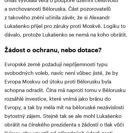
a svrchovanosti Běloruska. Část pozorovatelů
z takového znění učinila závěr, že si Alexandr
Lukašenko přijel pro záruky proti Moskvě. Logiku to
dávalo, protože Lukašenko se nemá na koho obrátit.
Žádost o ochranu, nebo dotace?
Evropské země požadují nepříjemnosti typu
svobodných voleb, navíc není vůbec jisté, že by
Evropa Moskvu od útoku proti Bělorusku byla
schopna odradit. Čína má naproti tomu v Bělorusku
rozsáhlé investice, které vnímá jako bránu do
Evropy, a tak by měla mít na běloruské nezávislosti
bytostný zájem. Stejně tak se ale mohl Lukašenko
obrátit na čínského prezidenta s žádostí o tlak vůči
Kyjevu, aby upustil od případných úderů proti