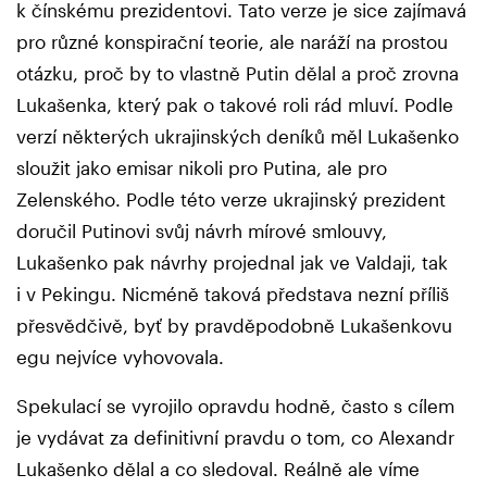
k čínskému prezidentovi. Tato verze je sice zajímavá
pro různé konspirační teorie, ale naráží na prostou
otázku, proč by to vlastně Putin dělal a proč zrovna
Lukašenka, který pak o takové roli rád mluví. Podle
verzí některých ukrajinských deníků měl Lukašenko
sloužit jako emisar nikoli pro Putina, ale pro
Zelenského. Podle této verze ukrajinský prezident
doručil Putinovi svůj návrh mírové smlouvy,
Lukašenko pak návrhy projednal jak ve Valdaji, tak
i v Pekingu. Nicméně taková představa nezní příliš
přesvědčivě, byť by pravděpodobně Lukašenkovu
egu nejvíce vyhovovala.
Spekulací se vyrojilo opravdu hodně, často s cílem
je vydávat za definitivní pravdu o tom, co Alexandr
Lukašenko dělal a co sledoval. Reálně ale víme