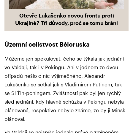
Otevře Lukašenko novou frontu proti
Ukrajině? Tři důvody, proč se tomu brání
Územní celistvost Běloruska
Můžeme jen spekulovat, čeho se týkala jak jednání
ve Valdaji, tak i v Pekingu. Ani v jednom ze dvou
případů nešlo o nic výjimečného, Alexandr
Lukašenko se setkal jak s Vladimirem Putinem, tak
se Si Ťin-pchingem. Zvláštností pak byl jen rychlý
sled jednání, kdy hlavně schůzka v Pekingu nebyla
plánovaná, respektive nebylo známo, že by ji Minsk
plánoval.
Ve Valdaji se nejspíše jednalo právě o zmíněném