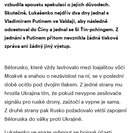
vzbudila spoustu spekulací o jejích důvodech.
Skutečně, Lukašenko nejdřív dva dny jednal s
Vladimirem Putinem ve Valdaji, aby následně
odcestoval do Číny a jednal se Si Ťin-pchingem. Z
jednání s Putinem přitom nevznikla žádná tisková
zpráva ani žádný jiný výstup.
Bělorusko, které vždy lavírovalo mezi loajalitou vůči
Moskvě a snahou o nezávislost na ní, se v poslední
době ocitlo pod dvojím tlakem. Z jedné strany mu
hrozila Ukrajina tím, že pokud nevypne zesilovače
signálu pro ruské drony, zaútočí a vypne je sama.
Z druhé strany pak Rusko požadovalo větší zapojení
Běloruska do války proti Ukrajině.
Lukašenko ve snaze vyhnout se bojové účasti