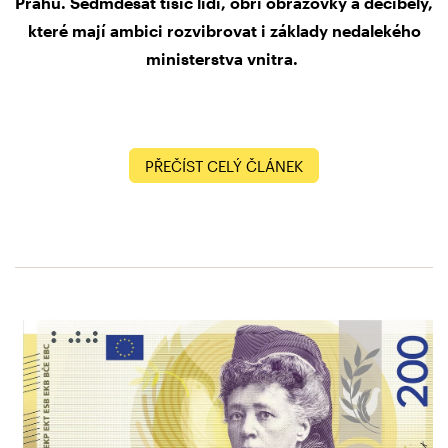
Prahu. Sedmdesát tisíc lidí, obří obrazovky a decibely,
které mají ambici rozvibrovat i základy nedalekého
ministerstva vnitra.
PŘEČÍST CELÝ ČLÁNEK