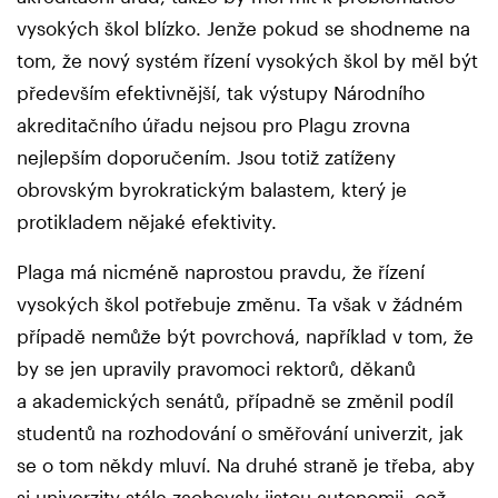
vysokých škol blízko. Jenže pokud se shodneme na
tom, že nový systém řízení vysokých škol by měl být
především efektivnější, tak výstupy Národního
akreditačního úřadu nejsou pro Plagu zrovna
nejlepším doporučením. Jsou totiž zatíženy
obrovským byrokratickým balastem, který je
protikladem nějaké efektivity.
Plaga má nicméně naprostou pravdu, že řízení
vysokých škol potřebuje změnu. Ta však v žádném
případě nemůže být povrchová, například v tom, že
by se jen upravily pravomoci rektorů, děkanů
a akademických senátů, případně se změnil podíl
studentů na rozhodování o směřování univerzit, jak
se o tom někdy mluví. Na druhé straně je třeba, aby
si univerzity stále zachovaly jistou autonomii, což