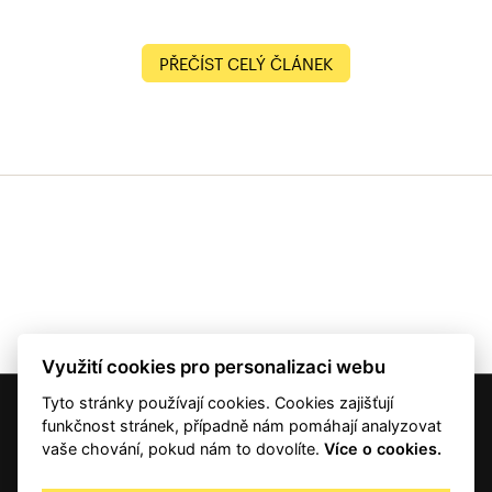
PŘEČÍST CELÝ ČLÁNEK
Využití cookies pro personalizaci webu
Tyto stránky používají cookies. Cookies zajišťují
© 2001 — 2026 Copyright CMI News a dodavatelé obsahu. |
Cookies
funkčnost stránek, případně nám pomáhají analyzovat
Kontakt
vaše chování, pokud nám to dovolíte.
Více o cookies.
RSS
Autorská práva