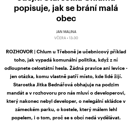
popisuje, jak se brání malá
obec
JAN MALINA
VČERA • 13:30
ROZHOVOR | Chlum u Třeboně je učebnicový příklad
toho, jak vypadá komunální politika, když z ní
odloupnete celostátní hesla. Žádná pravice ani levice -
jen otázka, komu vlastně patří místo, kde lidé žijí.
Starostka Jitka Bednářová obhajuje na podzim
mandát a v rozhovoru pro nás mluví o developerovi,
který nakonec nebyl developer, o nelegální skládce v
zámeckém parku, o kostele, který málem lehl
popelem, i o tom, proč se s obcí nedá vydělávat.