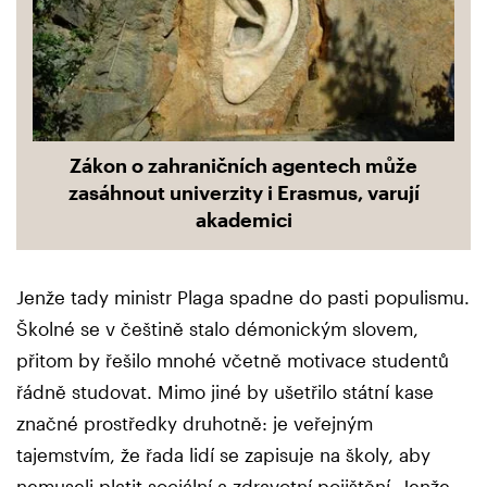
Zákon o zahraničních agentech může
zasáhnout univerzity i Erasmus, varují
akademici
Jenže tady ministr Plaga spadne do pasti populismu.
Školné se v češtině stalo démonickým slovem,
přitom by řešilo mnohé včetně motivace studentů
řádně studovat. Mimo jiné by ušetřilo státní kase
značné prostředky druhotně: je veřejným
tajemstvím, že řada lidí se zapisuje na školy, aby
nemuseli platit sociální a zdravotní pojištění. Jenže,