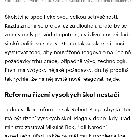
Kdo bude na prvním místě? Vzdělané Česko nebo Česko plné populismu?
Školství je specifické svou velkou setrvačností.
Každá změna se projeví až za dlouho a proto by se
změny měly provádět opatrně, uvážlivě a na základě
široké politické shody. Stejně tak se školství musí
vyvarovat toho, aby neuváženě reagovalo na údajné
požadavky trhu práce, případně vývoj technologií.
První má vždycky nějaké požadavky, druhý probíhá
tak rychle, že na něj systémově reagovat nejde.
Reforma řízení vysokých škol nestačí
Jednu velkou reformu však Robert Plaga chystá. Tou
má být řízení vysokých škol. Plaga v době, kdy úřad
ministra zastával Mikuláš Bek, řídil Národní
akreditační úřad, takže by měl mít k problematice