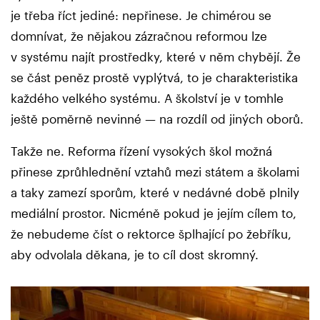
je třeba říct jediné: nepřinese. Je chimérou se
domnívat, že nějakou zázračnou reformou lze
v systému najít prostředky, které v něm chybějí. Že
se část peněz prostě vyplýtvá, to je charakteristika
každého velkého systému. A školství je v tomhle
ještě poměrně nevinné — na rozdíl od jiných oborů.
Takže ne. Reforma řízení vysokých škol možná
přinese zprůhlednění vztahů mezi státem a školami
a taky zamezí sporům, které v nedávné době plnily
mediální prostor. Nicméně pokud je jejím cílem to,
že nebudeme číst o rektorce šplhající po žebříku,
aby odvolala děkana, je to cíl dost skromný.