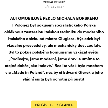
MICHAL BORSKÝ
VČERA • 19:47
AUTOMOBILOVÉ PEKLO MICHALA BORSKÉHO
I Polonez byl pokusem socialistického Polska
obléknout zastaralou italskou techniku do moderního
italského obleku od mistra Giugiara. Výsledek byl
vizuálně přesvědčivý, ale mechanicky dost zoufalý.
Byl to pokus polského komunismu vzkázat světu:
„Podívejte, jsme moderní, jsme draví a umíme to
stejně dobře jako Italové.“ Realita však byla mnohem
víc „Made in Poland“, než by si Edward Gierek a jeho
vládní suita byli ochotni připustit.
PŘEČÍST CELÝ ČLÁNEK