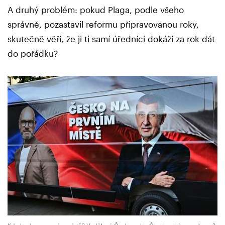
A druhý problém: pokud Plaga, podle všeho
správně, pozastavil reformu připravovanou roky,
skutečně věří, že ji ti samí úředníci dokáží za rok dát
do pořádku?