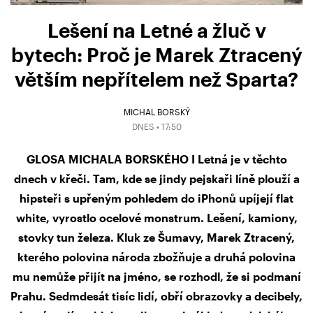
Lešení na Letné a žluč v
bytech: Proč je Marek Ztracený
větším nepřítelem než Sparta?
MICHAL BORSKÝ
DNES • 17:50
GLOSA MICHALA BORSKÉHO I Letná je v těchto
dnech v křeči. Tam, kde se jindy pejskaři líně plouží a
hipsteři s upřeným pohledem do iPhonů upíjejí flat
white, vyrostlo ocelové monstrum. Lešení, kamiony,
stovky tun železa. Kluk ze Šumavy, Marek Ztracený,
kterého polovina národa zbožňuje a druhá polovina
mu nemůže přijít na jméno, se rozhodl, že si podmaní
Prahu. Sedmdesát tisíc lidí, obří obrazovky a decibely,