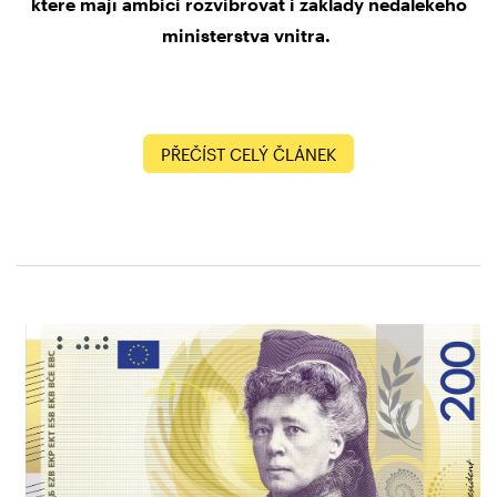
které mají ambici rozvibrovat i základy nedalekého
ministerstva vnitra.
PŘEČÍST CELÝ ČLÁNEK