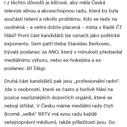
I z těchto důvodů je klíčové, aby měla Česká
televize silnou a akceschopnou radu, která by byla
součástí řešení a nikoliv problému. Kdo se tedy na
uvolněná – a velmi dobře placená – místa v Radě ČT
hlásí? První část kandidátů lze označit jako politické
exponenty. Sem patří třeba Stanislav Berkovec,
bývalý poslanec za ANO, který v minulosti předsedal
mediálnímu výboru, nebo ex-hokejista a ex-
poslanec Jiří Šlégr.
Druhá část kandidátů pak jsou „profesionální radní“.
Jde o osobnosti, které se často a horlivě hlásí na
pozice nejrůznějších dozorčích orgánů, které se
nebojí střídat. V Česku máme mediální rady čtyři
(kromě „velké“ RRTV má svou radu každé
veřejnoprávní médium), takže příležitosti jsou. Do