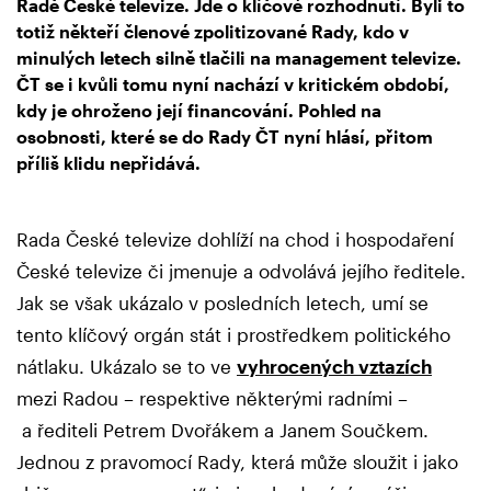
Radě České televize. Jde o klíčové rozhodnutí. Byli to
totiž někteří členové zpolitizované Rady, kdo v
minulých letech silně tlačili na management televize.
ČT se i kvůli tomu nyní nachází v kritickém období,
kdy je ohroženo její financování. Pohled na
osobnosti, které se do Rady ČT nyní hlásí, přitom
příliš klidu nepřidává.
Rada České televize dohlíží na chod i hospodaření
České televize či jmenuje a odvolává jejího ředitele.
Jak se však ukázalo v posledních letech, umí se
tento klíčový orgán stát i prostředkem politického
nátlaku. Ukázalo se to ve
vyhrocených vztazích
mezi Radou – respektive některými radními –
a řediteli Petrem Dvořákem a Janem Součkem.
Jednou z pravomocí Rady, která může sloužit i jako