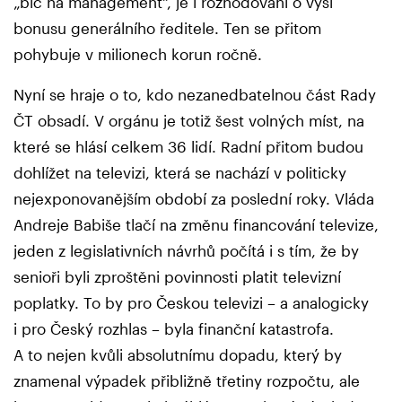
„bič na management“, je i rozhodování o výši
bonusu generálního ředitele. Ten se přitom
pohybuje v milionech korun ročně.
Nyní se hraje o to, kdo nezanedbatelnou část Rady
ČT obsadí. V orgánu je totiž šest volných míst, na
které se hlásí celkem 36 lidí. Radní přitom budou
dohlížet na televizi, která se nachází v politicky
nejexponovanějším období za poslední roky. Vláda
Andreje Babiše tlačí na změnu financování televize,
jeden z legislativních návrhů počítá i s tím, že by
senioři byli zproštěni povinnosti platit televizní
poplatky. To by pro Českou televizi – a analogicky
i pro Český rozhlas – byla finanční katastrofa.
A to nejen kvůli absolutnímu dopadu, který by
znamenal výpadek přibližně třetiny rozpočtu, ale