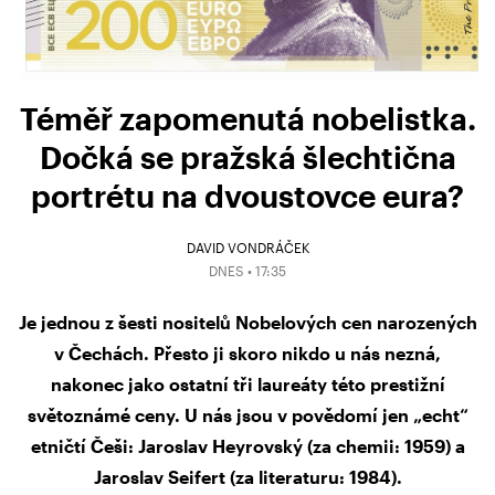
Téměř zapomenutá nobelistka.
Dočká se pražská šlechtična
portrétu na dvoustovce eura?
DAVID VONDRÁČEK
DNES • 17:35
Je jednou z šesti nositelů Nobelových cen narozených
v Čechách. Přesto ji skoro nikdo u nás nezná,
nakonec jako ostatní tři laureáty této prestižní
světoznámé ceny. U nás jsou v povědomí jen „echt“
etničtí Češi: Jaroslav Heyrovský (za chemii: 1959) a
Jaroslav Seifert (za literaturu: 1984).