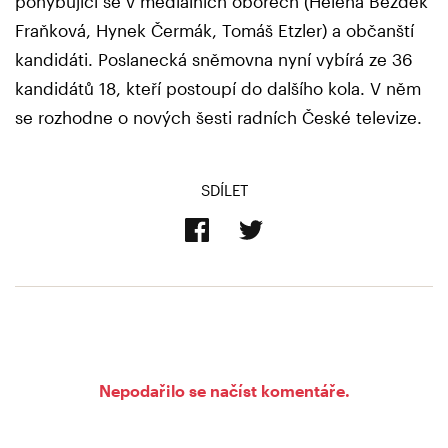
pohybující se v mediálních oborech (Helena Bezděk
Fraňková, Hynek Čermák, Tomáš Etzler) a občanští
kandidáti. Poslanecká sněmovna nyní vybírá ze 36
kandidátů 18, kteří postoupí do dalšího kola. V něm
se rozhodne o nových šesti radních České televize.
SDÍLET
Nepodařilo se načíst komentáře.