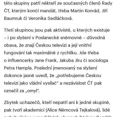
této skupiny patří někteří ze současných členů Rady
ČT, kterým končí mandát, třeba Martin Konrád, Jiří
Baumruk či Veronika Sedláčková.
Třetí skupinou jsou pak aktivisté, u kterých existuje
– i po slyšení v Poslanecké sněmovně – důvodná
obava, že znají Českou televizi a její vnitřní
fungování tak maximálně z rychlíku. Jde třeba
o influencerky Jane Frank, Jakuba Jíru či sociologa
Petra Hampla. Poslední jmenovaný na slyšení
dokonce jasně uvedl, že „potřebujeme Českou
televizi jako vládní vysílač“ a nezávislost ČT pak
označil za „omyl“.
Zbytek uchazečů, kteří nepatří ani k jedné skupině,
pak tvoří akademici (Alice Němcová Tejkalová), lidé