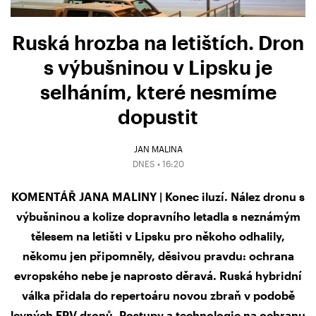
Ruská hrozba na letištích. Dron
s výbušninou v Lipsku je
selháním, které nesmíme
dopustit
JAN MALINA
DNES • 16:20
KOMENTÁŘ JANA MALINY | Konec iluzí. Nález dronu s
výbušninou a kolize dopravního letadla s neznámým
tělesem na letišti v Lipsku pro někoho odhalily,
někomu jen připomněly, děsivou pravdu: ochrana
evropského nebe je naprosto děravá. Ruská hybridní
válka přidala do repertoáru novou zbraň v podobě
levných FPV dronů. Postupy a technologie na ochranu