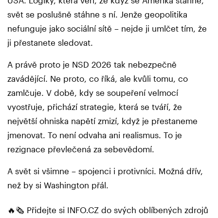
svět se poslušně stáhne s ní. Jenže geopolitika
nefunguje jako sociální sítě – nejde ji umlčet tím, že
ji přestanete sledovat.
A právě proto je NSD 2026 tak nebezpečně
zavádějící. Ne proto, co říká, ale kvůli tomu, co
zamlčuje. V době, kdy se soupeření velmocí
vyostřuje, přichází strategie, která se tváří, že
největší ohniska napětí zmizí, když je přestaneme
jmenovat. To není odvaha ani realismus. To je
rezignace převlečená za sebevědomí.
A svět si všimne – spojenci i protivníci. Možná dřív,
než by si Washington přál.
🔥🗞️ Přidejte si INFO.CZ do svých oblíbených zdrojů