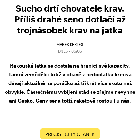
Sucho drtí chovatele krav.
Příliš drahé seno dotlačí až
trojnásobek krav na jatka
MAREK KERLES
DNES • 06:05
Rakouská jatka se dostala na hranici své kapacity.
Tamní zemědělci totiž v obavě z nedostatku krmiva
dávají aktuálně na porážku až třikrát více skotu než
obvykle. Částečnému vybíjení stád se zřejmě nevyhne
ani Česko. Ceny sena totiž raketově rostou i u nás.
PŘEČÍST CELÝ ČLÁNEK