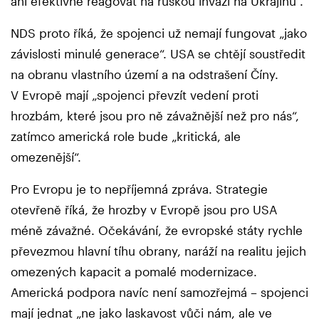
ani efektivně reagovat na ruskou invazi na Ukrajinu“.
NDS proto říká, že spojenci už nemají fungovat „jako
závislosti minulé generace“. USA se chtějí soustředit
na obranu vlastního území a na odstrašení Číny.
V Evropě mají „spojenci převzít vedení proti
hrozbám, které jsou pro ně závažnější než pro nás“,
zatímco americká role bude „kritická, ale
omezenější“.
Pro Evropu je to nepříjemná zpráva. Strategie
otevřeně říká, že hrozby v Evropě jsou pro USA
méně závažné. Očekávání, že evropské státy rychle
převezmou hlavní tíhu obrany, naráží na realitu jejich
omezených kapacit a pomalé modernizace.
Americká podpora navíc není samozřejmá – spojenci
mají jednat „ne jako laskavost vůči nám, ale ve