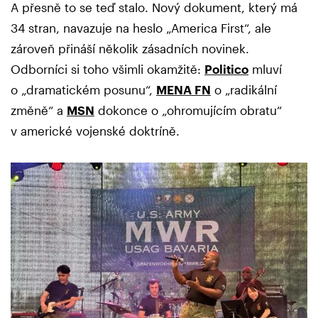
A přesně to se teď stalo. Nový dokument, který má
34 stran, navazuje na heslo „America First“, ale
zároveň přináší několik zásadních novinek.
Odborníci si toho všimli okamžitě:
Politico
mluví
o „dramatickém posunu“,
MENA FN
o „radikální
změně“ a
MSN
dokonce o „ohromujícím obratu“
v americké vojenské doktríně.