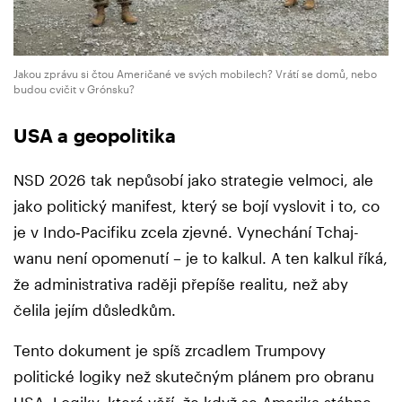
Jakou zprávu si čtou Američané ve svých mobilech? Vrátí se domů, nebo
budou cvičit v Grónsku?
USA a geopolitika
NSD 2026 tak nepůsobí jako strategie velmoci, ale
jako politický manifest, který se bojí vyslovit i to, co
je v Indo‑Pacifiku zcela zjevné. Vynechání Tchaj-
wanu není opomenutí – je to kalkul. A ten kalkul říká,
že administrativa raději přepíše realitu, než aby
čelila jejím důsledkům.
Tento dokument je spíš zrcadlem Trumpovy
politické logiky než skutečným plánem pro obranu
USA. Logiky, která věří, že když se Amerika stáhne,