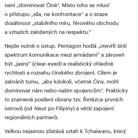
není „dominovat Číně“. Místo toho se mluví
o přístupu „síla, ne konfrontace“ a o snaze
dosáhnout „stabilního míru, férového obchodu
a vztazích založených na respektu.“
Nejde nutně o ústup. Pentagon hodlá „otevřít širší
spektrum komunikace mezi armádami“ a zároveň
být „jasný“ (clear-eyed) a realistický ohledně
rychlosti a rozsahu čínského zbrojení. Cílem je
zabránit tomu, „aby kdokoli, včetně Číny, mohl
dominovat nám nebo našim spojencům“. Prakticky
to znamená posílení obrany tzv. Řetězce prvních
ostrovů (od Aleut po Filipíny) a větší zapojení
regionálních partnerů.
Velkou nejasnou zůstává vztah k Tchaiwanu, který