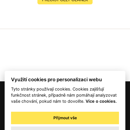
Využití cookies pro personalizaci webu
Tyto stránky používají cookies. Cookies zajišťují
© 2001 — 2026 Copyright CMI News a dodavatelé obsahu. |
Cookies
funkčnost stránek, případně nám pomáhají analyzovat
Kontakt
vaše chování, pokud nám to dovolíte.
Více o cookies.
RSS
Autorská práva
Přijmout vše
Zpracování osobních údajů - registrovaní a předplatitelé
Zpracování osobních údajů pro novinářské a další účely