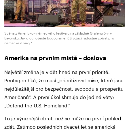
Scéna z Americko - německého festivalu na základně Grafenwöhr v
Bavorsku. Jak dlouho ještě budou američtí vojáci radostně zpívat pro
německé diváky?
Amerika na prvním místě – doslova
Největší změna je vidět hned na první prioritě.
Pentagon říká, že musí „prioritizovat mise, které jsou
nejdůležitější pro bezpečnost, svobodu a prosperitu
Američanů“. A první úkol shrnuje do jediné věty:
„Defend the U.S. Homeland.“
To je výraznější obrat, než se může na první pohled
zdát. Zatímco posledních dvacet let se americká