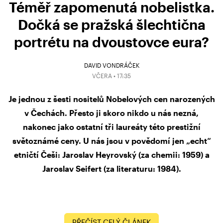
Téměř zapomenutá nobelistka.
Dočká se pražská šlechtična
portrétu na dvoustovce eura?
DAVID VONDRÁČEK
VČERA • 17:35
Je jednou z šesti nositelů Nobelových cen narozených
v Čechách. Přesto ji skoro nikdo u nás nezná,
nakonec jako ostatní tři laureáty této prestižní
světoznámé ceny. U nás jsou v povědomí jen „echt“
etničtí Češi: Jaroslav Heyrovský (za chemii: 1959) a
Jaroslav Seifert (za literaturu: 1984).
PŘEČÍST CELÝ ČLÁNEK