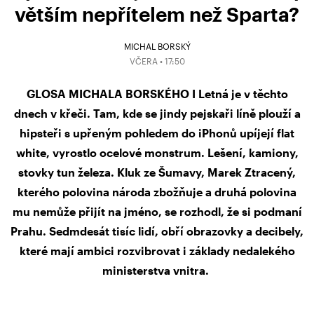
větším nepřítelem než Sparta?
MICHAL BORSKÝ
VČERA • 17:50
GLOSA MICHALA BORSKÉHO I Letná je v těchto
dnech v křeči. Tam, kde se jindy pejskaři líně plouží a
hipsteři s upřeným pohledem do iPhonů upíjejí flat
white, vyrostlo ocelové monstrum. Lešení, kamiony,
stovky tun železa. Kluk ze Šumavy, Marek Ztracený,
kterého polovina národa zbožňuje a druhá polovina
mu nemůže přijít na jméno, se rozhodl, že si podmaní
Prahu. Sedmdesát tisíc lidí, obří obrazovky a decibely,
které mají ambici rozvibrovat i základy nedalekého
ministerstva vnitra.