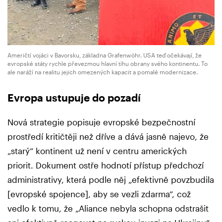
Američtí vojáci v Bavorsku, základna Grafenwöhr. USA teď očekávají, že
evropské státy rychle převezmou hlavní tíhu obrany svého kontinentu. To
ale naráží na realitu jejich omezených kapacit a pomalé modernizace.
Evropa ustupuje do pozadí
Nová strategie popisuje evropské bezpečnostní
prostředí kritičtěji než dříve a dává jasně najevo, že
„starý“ kontinent už není v centru amerických
priorit. Dokument ostře hodnotí přístup předchozí
administrativy, která podle něj „efektivně povzbudila
[evropské spojence], aby se vezli zdarma“, což
vedlo k tomu, že „Aliance nebyla schopna odstrašit