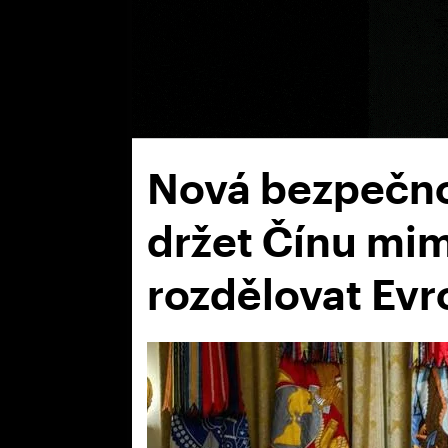
Nová bezpečno
držet Čínu mim
rozdělovat Ev