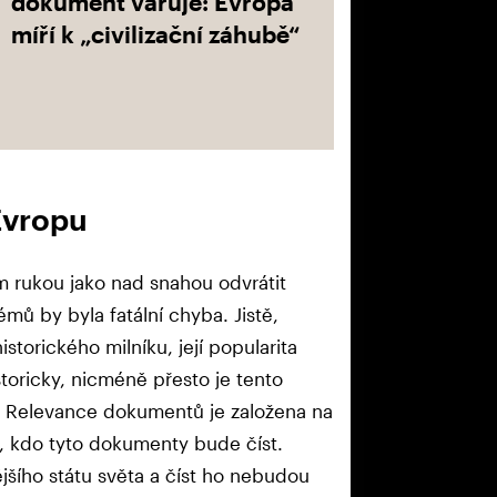
dokument varuje: Evropa
míří k „civilizační záhubě“
Evropu
rukou jako nad snahou odvrátit
ů by byla fatální chyba. Jistě,
storického milníku, její popularita
toricky, nicméně přesto je tento
. Relevance dokumentů je založena na
m, kdo tyto dokumenty bude číst.
jšího státu světa a číst ho nebudou