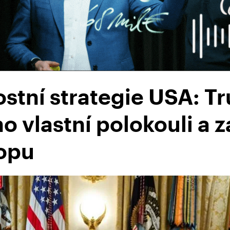
stní strategie USA: T
o vlastní polokouli a 
ropu