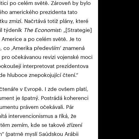
itici po celém světě. Zároveň by bylo
ého amerického prezidenta tato
u zmizí. Načrtává totiž plány, které
il týdeník
The Economist:
„[Strategie]
 Americe a po celém světě. Je to
ho, co ‚Amerika především’ znamená
y pro očekávanou revizi vojenské moci
 pokoušejí interpretovat prezidentova
de hluboce znepokojující čtení.“
čtenáře v Evropě. I zde ovšem platí,
ument je špatný. Postrádá koherenci
umentu právem očekávali. Pár
tá intervencionismus a říká, že
těm zemím, kde se takové zřízení
m“ (patrně myslí Saúdskou Arábii