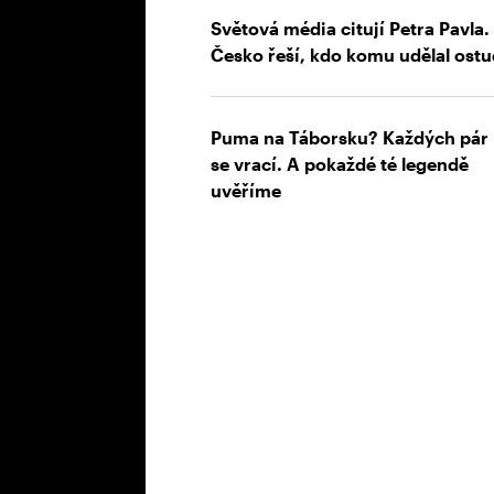
Světová média citují Petra Pavla.
Česko řeší, kdo komu udělal ost
Puma na Táborsku? Každých pár 
se vrací. A pokaždé té legendě
uvěříme