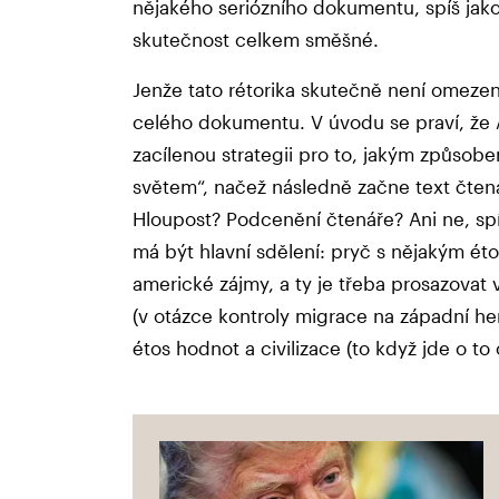
nějakého seriózního dokumentu, spíš jako
skutečnost celkem směšné.
Jenže tato rétorika skutečně není omezen
celého dokumentu. V úvodu se praví, že 
zacílenou strategii pro to, jakým způsob
světem“, načež následně začne text čtená
Hloupost? Podcenění čtenáře? Ani ne, spíše
má být hlavní sdělení: pryč s nějakým éto
americké zájmy, a ty je třeba prosazovat 
(v otázce kontroly migrace na západní h
étos hodnot a civilizace (to když jde o to 