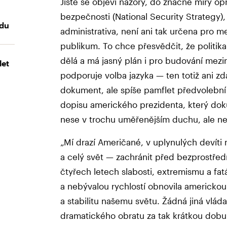
Jistě se objeví názory, do značné míry op
bezpečnosti (National Security Strategy)
udu
administrativa, není ani tak určena pro 
publikum. To chce přesvědčit, že politika
dělá a má jasný plán i pro budování mezi
let
podporuje volba jazyka — ten totiž ani z
dokument, ale spíše pamflet předvolební
dopisu amerického prezidenta, který dok
nese v trochu uměřenějším duchu, ale n
„Mí drazí Američané, v uplynulých devíti
a celý svět — zachránit před bezprostředn
čtyřech letech slabosti, extremismu a fat
a nebývalou rychlostí obnovila americkou s
a stabilitu našemu světu. Žádná jiná vlá
dramatického obratu za tak krátkou dobu.