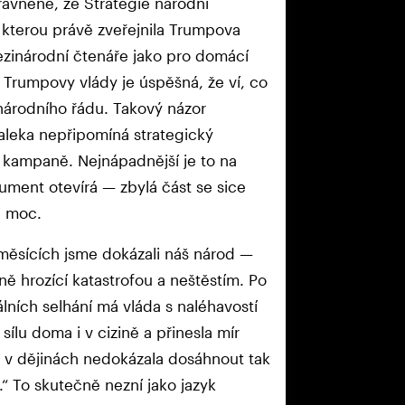
rávněné, že Strategie národní
, kterou právě zveřejnila Trumpova
mezinárodní čtenáře jako pro domácí
 Trumpovy vlády je úspěšná, že ví, co
národního řádu. Takový názor
daleka nepřipomíná strategický
 kampaně. Nejnápadnější je to na
ument otevírá — zbylá část se sice
e moc.
 měsících jsme dokázali náš národ —
ě hrozící katastrofou a neštěstím. Po
álních selhání má vláda s naléhavostí
ílu doma i v cizině a přinesla mír
da v dějinách nedokázala dosáhnout tak
“ To skutečně nezní jako jazyk