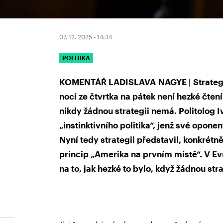
07. 12. 2025 • 14:34
POLITIKA
KOMENTÁŘ LADISLAVA NAGYE |
Strateg
noci ze čtvrtka na pátek není hezké čten
nikdy žádnou strategii nemá. Politolog I
„instinktivního politika“, jenž své opone
Nyní tedy strategii představil, konkrétně
princip „Amerika na prvním místě“. V 
na to, jak hezké to bylo, když žádnou str