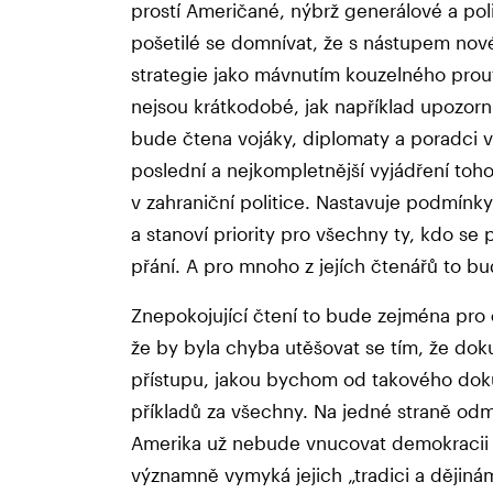
prostí Američané, nýbrž generálové a pol
pošetilé se domnívat, že s nástupem nov
strategie jako mávnutím kouzelného proutk
nejsou krátkodobé, jak například upozorn
bude čtena vojáky, diplomaty a poradci v
poslední a nejkompletnější vyjádření to
v zahraniční politice. Nastavuje podmínk
a stanoví priority pro všechny ty, kdo se
přání. A pro mnoho z jejích čtenářů to bu
Znepokojující čtení to bude zejména pro 
že by byla chyba utěšovat se tím, že dok
přístupu, jakou bychom od takového dok
příkladů za všechny. Na jedné straně odmí
Amerika už nebude vnucovat demokracii 
významně vymyká jejich „tradici a dějiná