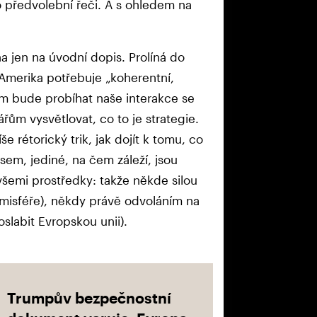
 předvolební řeči. A s ohledem na
a jen na úvodní dopis. Prolíná do
Amerika potřebuje „koherentní,
em bude probíhat naše interakce se
řům vysvětlovat, co to je strategie.
 rétorický trik, jak dojít k tomu, co
sem, jediné, na čem záleží, jsou
všemi prostředky: takže někde silou
emisféře), někdy právě odvoláním na
oslabit Evropskou unii).
Trumpův bezpečnostní