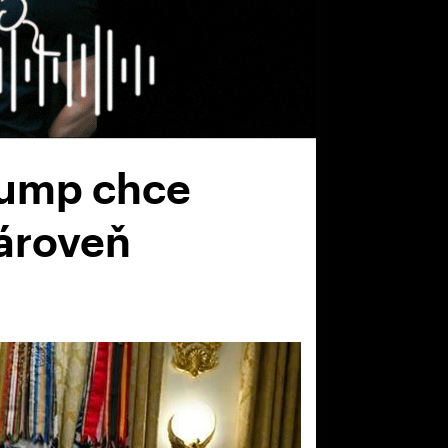
rump chce
zároveň