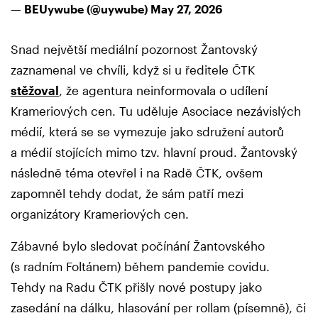
— BEUywube (@uywube)
May 27, 2026
Snad největší mediální pozornost Žantovský
zaznamenal ve chvíli, když si u ředitele ČTK
stěžoval
, že agentura neinformovala o udílení
Krameriových cen. Tu uděluje Asociace nezávislých
médií, která se se vymezuje jako sdružení autorů
a médií stojících mimo tzv. hlavní proud. Žantovský
následně téma otevřel i na Radě ČTK, ovšem
zapomněl tehdy dodat, že sám patří mezi
organizátory Krameriových cen.
Zábavné bylo sledovat počínání Žantovského
(s radním Foltánem) během pandemie covidu.
Tehdy na Radu ČTK přišly nové postupy jako
zasedání na dálku, hlasování per rollam (písemně), či