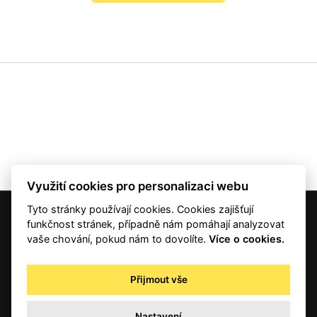
Využití cookies pro personalizaci webu
Tyto stránky používají cookies. Cookies zajišťují
© 2001 — 2026 Copyright CMI News a dodavatelé obsahu. |
Cookies
funkčnost stránek, případně nám pomáhají analyzovat
Kontakt
vaše chování, pokud nám to dovolíte.
Více o cookies.
RSS
Autorská práva
Přijmout vše
Zpracování osobních údajů - registrovaní a předplatitelé
Zpracování osobních údajů pro novinářské a další účely
Nastavení