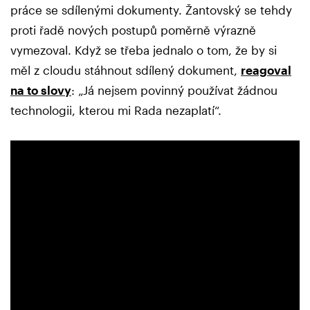
práce se sdílenými dokumenty. Žantovský se tehdy
proti řadě nových postupů poměrně výrazně
vymezoval. Když se třeba jednalo o tom, že by si
měl z cloudu stáhnout sdílený dokument,
reagoval
na to slovy
: „Já nejsem povinný používat žádnou
technologii, kterou mi Rada nezaplatí“.