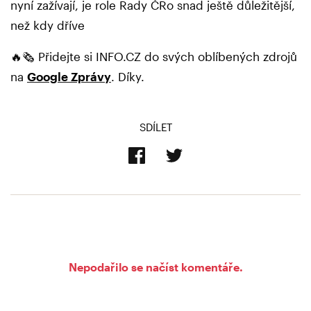
nyní zažívají, je role Rady ČRo snad ještě důležitější,
než kdy dříve
🔥🗞️ Přidejte si INFO.CZ do svých oblíbených zdrojů
na
Google Zprávy
. Díky.
SDÍLET
Nepodařilo se načíst komentáře.