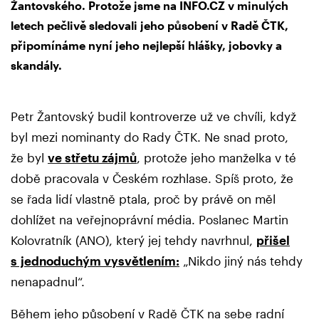
Žantovského. Protože jsme na INFO.CZ v minulých
letech pečlivě sledovali jeho působení v Radě ČTK,
připomínáme nyní jeho nejlepší hlášky, jobovky a
skandály.
Petr Žantovský budil kontroverze už ve chvíli, když
byl mezi nominanty do Rady ČTK. Ne snad proto,
že byl
ve střetu zájmů
, protože jeho manželka v té
době pracovala v Českém rozhlase. Spíš proto, že
se řada lidí vlastně ptala, proč by právě on měl
dohlížet na veřejnoprávní média. Poslanec Martin
Kolovratník (ANO), který jej tehdy navrhnul,
přišel
s jednoduchým vysvětlením
:
„Nikdo jiný nás tehdy
nenapadnul“.
Během jeho působení v Radě ČTK na sebe radní