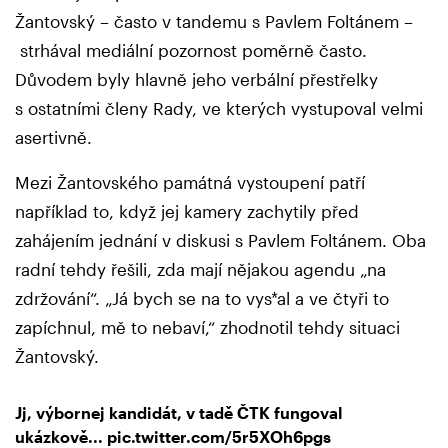
Žantovský – často v tandemu s Pavlem Foltánem –
strhával mediální pozornost poměrně často.
Důvodem byly hlavně jeho verbální přestřelky
s ostatními členy Rady, ve kterých vystupoval velmi
asertivně.
Mezi Žantovského památná vystoupení patří
například to, když jej kamery zachytily před
zahájením jednání v diskusi s Pavlem Foltánem. Oba
radní tehdy řešili, zda mají nějakou agendu „na
zdržování“. „Já bych se na to vys*al a ve čtyři to
zapíchnul, mě to nebaví,“ zhodnotil tehdy situaci
Žantovský.
Jj, výbornej kandidát, v tadě ČTK fungoval
ukázkově...
pic.twitter.com/5r5XOh6pgs