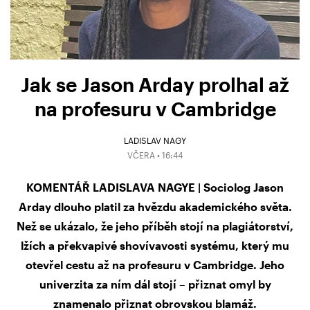
Jak se Jason Arday prolhal až
na profesuru v Cambridge
LADISLAV NAGY
VČERA • 16:44
KOMENTÁŘ LADISLAVA NAGYE | Sociolog Jason
Arday dlouho platil za hvězdu akademického světa.
Než se ukázalo, že jeho příběh stojí na plagiátorství,
lžích a překvapivé shovívavosti systému, který mu
otevřel cestu až na profesuru v Cambridge. Jeho
univerzita za ním dál stojí – přiznat omyl by
znamenalo přiznat obrovskou blamáž.