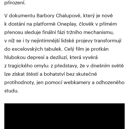
přirození.
V dokumentu Barbory Chalupové, který je nově
k dostání na platformě Oneplay, člověk v přímém
přenosu sleduje finální fázi tržního mechanismu,
v níž se i ty nejintimnější lidské projevy transformují
do excelovských tabulek. Celý film je protkán
hlubokou depresí a deziluzí, která vyvěrá
z tragického omylu: z představy, že v dnešním světě
lze získat štěstí a bohatství bez skutečné
protihodnoty, jen pomocí webkamery a odhozeného
studu.