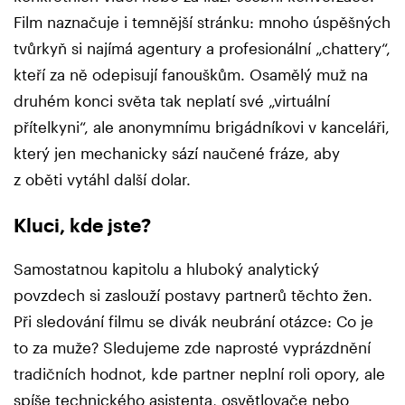
Film naznačuje i temnější stránku: mnoho úspěšných
tvůrkyň si najímá agentury a profesionální „chattery“,
kteří za ně odepisují fanouškům. Osamělý muž na
druhém konci světa tak neplatí své „virtuální
přítelkyni“, ale anonymnímu brigádníkovi v kanceláři,
který jen mechanicky sází naučené fráze, aby
z oběti vytáhl další dolar.
Kluci, kde jste?
Samostatnou kapitolu a hluboký analytický
povzdech si zaslouží postavy partnerů těchto žen.
Při sledování filmu se divák neubrání otázce: Co je
to za muže? Sledujeme zde naprosté vyprázdnění
tradičních hodnot, kde partner neplní roli opory, ale
spíše technického asistenta, osvětlovače nebo