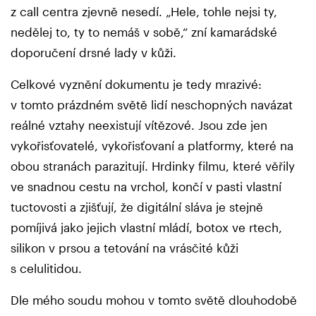
z call centra zjevně nesedí. „Hele, tohle nejsi ty,
nedělej to, ty to nemáš v sobě,“ zní kamarádské
doporučení drsné lady v kůži.
Celkové vyznění dokumentu je tedy mrazivé:
v tomto prázdném světě lidí neschopných navázat
reálné vztahy neexistují vítězové. Jsou zde jen
vykořisťovatelé, vykořisťovaní a platformy, které na
obou stranách parazitují. Hrdinky filmu, které věřily
ve snadnou cestu na vrchol, končí v pasti vlastní
tuctovosti a zjišťují, že digitální sláva je stejně
pomíjivá jako jejich vlastní mládí, botox ve rtech,
silikon v prsou a tetování na vrásčité kůži
s celulitidou.
Dle mého soudu mohou v tomto světě dlouhodobě