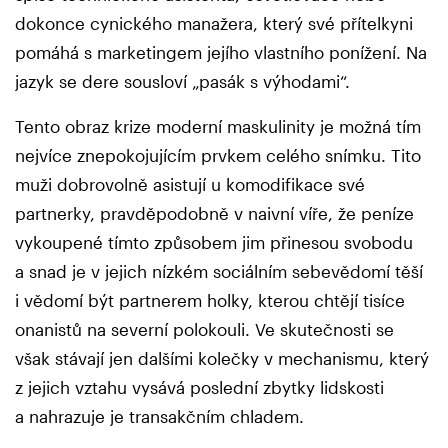
dokonce cynického manažera, který své přítelkyni
pomáhá s marketingem jejího vlastního ponížení. Na
jazyk se dere sousloví „pasák s výhodami“.
Tento obraz krize moderní maskulinity je možná tím
nejvíce znepokojujícím prvkem celého snímku. Tito
muži dobrovolně asistují u komodifikace své
partnerky, pravděpodobně v naivní víře, že peníze
vykoupené tímto způsobem jim přinesou svobodu
a snad je v jejich nízkém sociálním sebevědomí těší
i vědomí být partnerem holky, kterou chtějí tisíce
onanistů na severní polokouli. Ve skutečnosti se
však stávají jen dalšími kolečky v mechanismu, který
z jejich vztahu vysává poslední zbytky lidskosti
a nahrazuje je transakčním chladem.