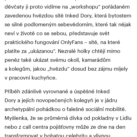
děvčaty ji proto vidíme na „workshopu“ pořádaném
zavedenou hvězdou sítě Inked Dory, která bytostem
se silně podlomeným sebevědomím, které tak nějak
neví v životě co se sebou, představuje svět
praktického fungování OnlyFans – sítě, na které
platíte za „ukázanou“. Nezralé holky chtějí mimo
peněz také ukázat svému okolí, kamarádům
a kolegům, jakou „hvězdu“ dosud bez zájmu míjely
v pracovní kuchyňce.
Příběh zdánlivě vyrovnané a úspěšné Inked
Dory a jejích novopečených kolegyň je v jádru
archetypální pohádkou o falešné sociální mobilitě.
Myšlenka, že se průměrná dívka od pokladny v Lidlu
nebo z call centra pojišťovny může ze dne na den
transformovat v bohatou celebritu a vlivnou