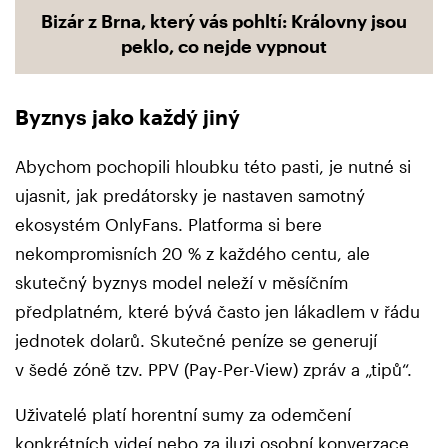
Bizár z Brna, který vás pohltí: Královny jsou
peklo, co nejde vypnout
Byznys jako každý jiný
Abychom pochopili hloubku této pasti, je nutné si
ujasnit, jak predátorsky je nastaven samotný
ekosystém OnlyFans. Platforma si bere
nekompromisních 20 % z každého centu, ale
skutečný byznys model neleží v měsíčním
předplatném, které bývá často jen lákadlem v řádu
jednotek dolarů. Skutečné peníze se generují
v šedé zóně tzv. PPV (Pay-Per-View) zpráv a „tipů“.
Uživatelé platí horentní sumy za odemčení
konkrétních videí nebo za iluzi osobní konverzace.