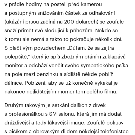
v prádle hodiny na posteli před kamerou
a postupným snižováním částek za odhalování
(ukázání prsou začíná na 200 dolarech) se zoufale
snaží přimět své sledující k příhozům. Někdo se
k tomu ale nemá a takto to pokračuje několik dní.
S plačtivým povzdechem „Dúfám, že sa zajtra
polepšitě,“ který je spíš zbožným přáním zaklapává
monitor a odchází venčit svého sympatického psíka
na pole mezi benzinku a sídliště někde poblíž
dálnice. Pobízení, aby se už konečně vykakal je
nakonec nejlidštějším momentem celého filmu.
Druhým takovým je setkání dalších z dívek
s profesionálkou s SM salonu, která jim má dodat
dráždivější a tedy lákavější image. Zoufalé pokusy
s bičíkem a obrovským dildem někdejší telefonistce