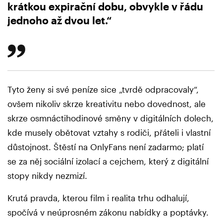
krátkou expirační dobu, obvykle v řádu
jednoho až dvou let.“
Tyto ženy si své peníze sice „tvrdě odpracovaly“,
ovšem nikoliv skrze kreativitu nebo dovednost, ale
skrze osmnáctihodinové směny v digitálních dolech,
kde musely obětovat vztahy s rodiči, přáteli i vlastní
důstojnost. Štěstí na OnlyFans není zadarmo; platí
se za něj sociální izolací a cejchem, který z digitální
stopy nikdy nezmizí.
Krutá pravda, kterou film i realita trhu odhalují,
spočívá v neúprosném zákonu nabídky a poptávky.