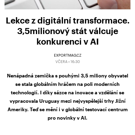
Lekce z digitální transformace.
3,5milionový stát válcuje
konkurenci v AI
EXPORTMAG.CZ
VČERA • 16:30
Nenápadná zemička s pouhými 3,5 miliony obyvatel
se stala globálním hráčem na poli moderních
technologií. I díky sázce na inovace a vzdělání se
vypracovala Uruguay mezi nejvyspělejší trhy Jižní
Ameriky. Teď se mění i v globální testovací centrum
pro novinky v AI.