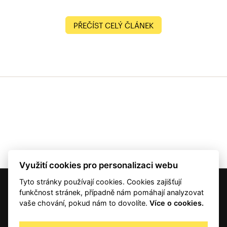
PŘEČÍST CELÝ ČLÁNEK
Využití cookies pro personalizaci webu
Tyto stránky používají cookies. Cookies zajišťují
© 2001 — 2026 Copyright CMI News a dodavatelé obsahu. |
Cookies
funkčnost stránek, případně nám pomáhají analyzovat
Kontakt
vaše chování, pokud nám to dovolíte.
Více o cookies.
RSS
Autorská práva