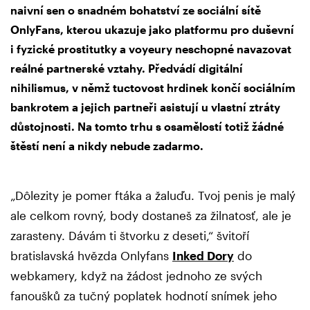
naivní sen o snadném bohatství ze sociální sítě
OnlyFans, kterou ukazuje jako platformu pro duševní
i fyzické prostitutky a voyeury neschopné navazovat
reálné partnerské vztahy. Předvádí digitální
nihilismus, v němž tuctovost hrdinek končí sociálním
bankrotem a jejich partneři asistují u vlastní ztráty
důstojnosti. Na tomto trhu s osamělostí totiž žádné
štěstí není a nikdy nebude zadarmo.
„Dôlezity je pomer ftáka a žaluďu. Tvoj penis je malý
ale celkom rovný, body dostaneš za žilnatosť, ale je
zarasteny. Dávám ti štvorku z deseti,“ švitoří
bratislavská hvězda Onlyfans
Inked Dory
do
webkamery, když na žádost jednoho ze svých
fanoušků za tučný poplatek hodnotí snímek jeho