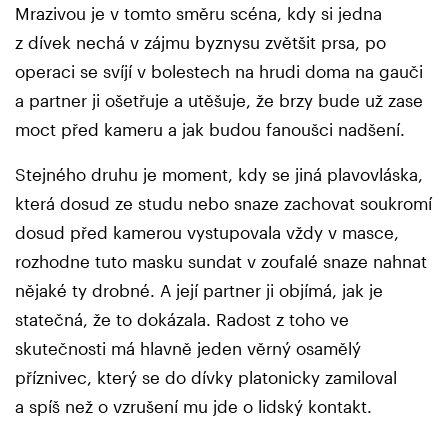
Mrazivou je v tomto směru scéna, kdy si jedna
z dívek nechá v zájmu byznysu zvětšit prsa, po
operaci se svíjí v bolestech na hrudi doma na gauči
a partner ji ošetřuje a utěšuje, že brzy bude už zase
moct před kameru a jak budou fanoušci nadšení.
Stejného druhu je moment, kdy se jiná plavovláska,
která dosud ze studu nebo snaze zachovat soukromí
dosud před kamerou vystupovala vždy v masce,
rozhodne tuto masku sundat v zoufalé snaze nahnat
nějaké ty drobné. A její partner ji objímá, jak je
statečná, že to dokázala. Radost z toho ve
skutečnosti má hlavně jeden věrný osamělý
příznivec, který se do dívky platonicky zamiloval
a spíš než o vzrušení mu jde o lidský kontakt.