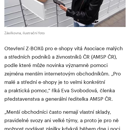
Zásilkovna, ilustrační foto
Otevření Z-BOXů pro e-shopy vítá Asociace malých
a středních podniků a živnostníků ČR (AMSP ČR),
podle které může novinka významně pomoci
zejména menším internetovým obchodníkům. „Pro
malé a střední e-shopy je to velmi konkrétní
a praktická pomoc,“ říká Eva Svobodová, členka
představenstva a generální ředitelka AMSP ČR.
„Menší obchodníci často nemají vlastní sklady,
pravidelné svozy ani velké týmy, a proto je pro ně
možnost podávat zásilky kdykoli během dne i noci