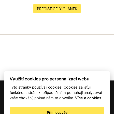
PŘEČÍST CELÝ ČLÁNEK
Využití cookies pro personalizaci webu
Tyto stránky používají cookies. Cookies zajišťují
© 2001 — 2026 Copyright CMI News a dodavatelé obsahu. |
Cookies
funkčnost stránek, případně nám pomáhají analyzovat
Kontakt
vaše chování, pokud nám to dovolíte.
Více o cookies.
RSS
Autorská práva
Přijmout vše
Zpracování osobních údajů - registrovaní a předplatitelé