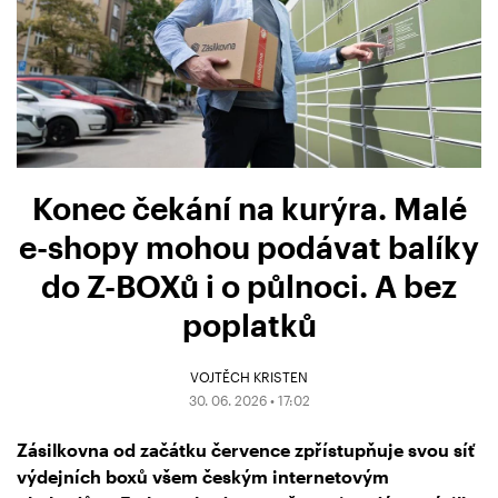
Konec čekání na kurýra. Malé
e-shopy mohou podávat balíky
do Z-BOXů i o půlnoci. A bez
poplatků
VOJTĚCH KRISTEN
30. 06. 2026 • 17:02
Zásilkovna od začátku července zpřístupňuje svou síť
výdejních boxů všem českým internetovým