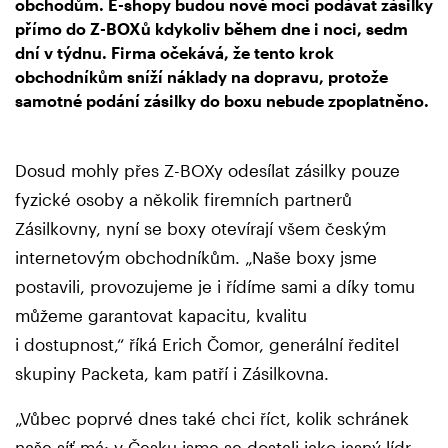
obchodům. E-shopy budou nově moci podávat zásilky
přímo do Z-BOXů kdykoliv během dne i noci, sedm
dní v týdnu. Firma očekává, že tento krok
obchodníkům sníží náklady na dopravu, protože
samotné podání zásilky do boxu nebude zpoplatněno.
Dosud mohly přes Z-BOXy odesílat zásilky pouze
fyzické osoby a několik firemních partnerů
Zásilkovny, nyní se boxy otevírají všem českým
internetovým obchodníkům. „Naše boxy jsme
postavili, provozujeme je i řídíme sami a díky tomu
můžeme garantovat kapacitu, kvalitu
i dostupnost,“ říká Erich Čomor, generální ředitel
skupiny Packeta, kam patří i Zásilkovna.
„Vůbec poprvé dnes také chci říct, kolik schránek
naše síť má: v Česku jsme se dostali jako jasný lídr