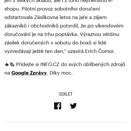
jen z velkých skladů, ale i z toho nejmenšího e-
shopu. Pilotní provoz sobotního doručení
odstartovala Zásilkovna letos na jaře a zájem
zákazníků i obchodníků potvrdil, že po víkendovém
doručování je na trhu poptávka. Výraznou většinu
zásilek doručených v sobotu do boxů si lidé
vyzvedávají ještě ten den,“ uzavírá Erich Čomor.
🔥🗞️ Přidejte si INFO.CZ do svých oblíbených zdrojů
na
Google Zprávy
. Díky moc.
SDÍLET