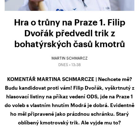
Hra o trůny na Praze 1. Filip
Dvořák předvedl trik z
bohatýrských časů kmotrů
MARTIN SCHMARCZ
DNES • 13:38
KOMENTÁŘ MARTINA SCHMARCZE | Nechcete mě?
Budu kandidovat proti vám! Filip Dvořák, vyškrtnutý z
hlasovací listiny na příkaz vedení ODS, jde na Praze 1
do voleb s vlastním hnutím Modrá je dobrá. Evidentně
ho měl připravené jako prázdnou schránku. Starý
oblíbený kmotrovský trik. Ale vyjde mu to?