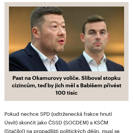
Past na Okamurovy voliče. Sliboval stopku
cizincům, teď by jich měl s Babišem přivést
100 tisíc
Pokud nechce SPD (odtrženecká frakce hnutí
Úsvit) skončit jako ČSSD (SOCDEM) a KSČM
(Stačilo!) na propadlišti politických dějin, musí se