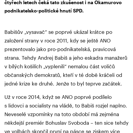
čtyřech letech čeká tato zkušenost i na Okamurovo
podnikatelsko-politické hnutí SPD.
Babišův „vysavač“ se poprvé ukázal krátce po
založení strany v roce 2011, kdy se ještě ANO
prezentovalo jako pro-podnikatelská, pravicová
strana. Tehdy Andrej Babiš a jeho eskadra manažerů
v bílých košilích „vyplenili“ nemalou část voličů
občanských demokratů, kteří v té době kráčeli od
jedné krize ke druhé. Jenže to byl teprve začátek.
Už v roce 2014, když se ANO poprvé podílelo
s lidovci a socialisty na vládě, to Babiš rozjel naplno.
Neveselé vzpomínky na toto období má zejména
někdejší premiér Bohuslav Svoboda – ten sice tehdy
ve volbách skončil první na pásce se ziskem více