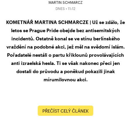
MARTIN SCHMARCZ
DNES • 11:12
KOMETNÁŘ MARTINA SCHMARCZE | Už se zdálo, že
letos se Prague Pride obejde bez antisemitských
incidentů. Ostatně konal se ve stínu berlínského
vraždění na podobné akci, jež měl na svědomí islám.
Pořadatelé nestáli o partu křiklounů provolávajících
anti izraelská hesla. Ti se však nakonec přeci jen
dostali do průvodu a poněkud pokazili jinak
mírumilovnou akci.
PŘEČÍST CELÝ ČLÁNEK