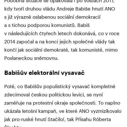
Podobná situace se opakovala i po volbách 2017,
kdy tvoří druhou vládu Andreje Babiše hnutí ANO
s již výrazně oslabenou sociální demokracií
a s tichou podporou komunistů. Babiš
v následujících čtyřech letech dokonává, co v roce
2014 započal a na konci jejich společné vlády tak
končí jak sociální demokraté, tak komunisté, mimo
Poslaneckou sněmovnu.
Babišův elektorální vysavač
Poté, co Babišův populistický vysavač kompletně
zdecimoval českou politickou levici, se nyní
zaměřuje na protestní okraje společnosti. To naplno
ukázala letošní kampaň, ve které ANO vyzmizíkovalo
jak pro-ruské hnutí Stačilo!, tak Přísahu Róberta