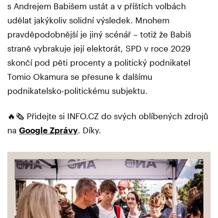
s Andrejem Babišem ustát a v příštích volbách
udělat jakýkoliv solidní výsledek. Mnohem
pravděpodobnější je jiný scénář – totiž že Babiš
straně vybrakuje její elektorát, SPD v roce 2029
skončí pod pěti procenty a politický podnikatel
Tomio Okamura se přesune k dalšímu
podnikatelsko-politickému subjektu.
🔥🗞️ Přidejte si INFO.CZ do svých oblíbených zdrojů
na
Google Zprávy
. Díky.