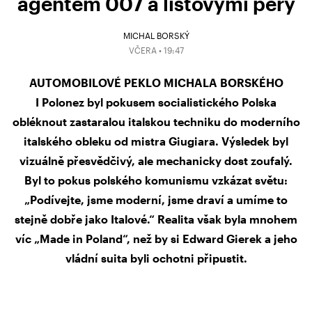
agentem 007 a listovými pery
MICHAL BORSKÝ
VČERA • 19:47
AUTOMOBILOVÉ PEKLO MICHALA BORSKÉHO
I Polonez byl pokusem socialistického Polska
obléknout zastaralou italskou techniku do moderního
italského obleku od mistra Giugiara. Výsledek byl
vizuálně přesvědčivý, ale mechanicky dost zoufalý.
Byl to pokus polského komunismu vzkázat světu:
„Podívejte, jsme moderní, jsme draví a umíme to
stejně dobře jako Italové.“ Realita však byla mnohem
víc „Made in Poland“, než by si Edward Gierek a jeho
vládní suita byli ochotni připustit.