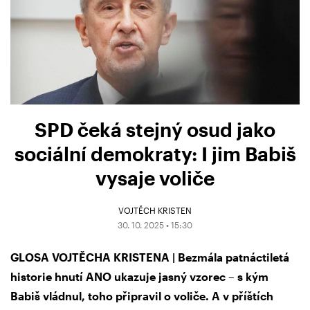
SPD čeká stejný osud jako
sociální demokraty: I jim Babiš
vysaje voliče
VOJTĚCH KRISTEN
30. 10. 2025 • 15:30
GLOSA VOJTĚCHA KRISTENA | Bezmála patnáctiletá
historie hnutí ANO ukazuje jasný vzorec – s kým
Babiš vládnul, toho připravil o voliče. A v příštích