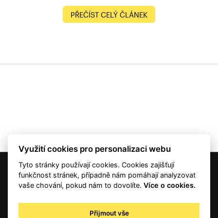
PŘEČÍST CELÝ ČLÁNEK
Využití cookies pro personalizaci webu
Tyto stránky používají cookies. Cookies zajišťují
© 2001 — 2026 Copyright CMI News a dodavatelé obsahu. |
Cookies
funkčnost stránek, případně nám pomáhají analyzovat
Kontakt
vaše chování, pokud nám to dovolíte.
Více o cookies.
RSS
Autorská práva
Přijmout vše
Zpracování osobních údajů - registrovaní a předplatitelé