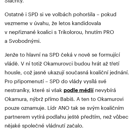
Šlachty.
Ostatně i SPD si ve volbách pohoršila – pokud
vezmeme v úvahu, že letos kandidovala
v nepřiznané koalici s Trikolorou, hnutím PRO
a Svobodnými.
Jenže to hlavní na SPD čeká v nově se formující
vládě. V ní totiž Okamurovci budou hrát až třetí
housle, což jasně ukazují současná koaliční jednání.
Pro připomenutí – SPD do vlády vysílá své
nestraníky, které si však
podle médií
nevybírá
Okamura, nýbrž přímo Babiš. A ten to Okamurovi
pouze oznamuje. Lídr ANO tak se svým koaličním
partnerem vytírá podlahu ještě předtím, než vůbec
nějaké společné vládnutí začalo.