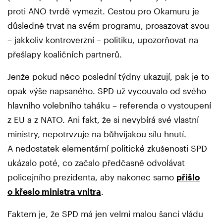
proti ANO tvrdě vymezit. Cestou pro Okamuru je
důsledně trvat na svém programu, prosazovat svou
– jakkoliv kontroverzní – politiku, upozorňovat na
přešlapy koaličních partnerů.
Jenže pokud něco poslední týdny ukazují, pak je to
opak výše napsaného. SPD už vycouvalo od svého
hlavního volebního taháku – referenda o vystoupení
z EU a z NATO. Ani fakt, že si nevybírá své vlastní
ministry, nepotrvzuje na bůhvíjakou sílu hnutí.
A nedostatek elementární politické zkušenosti SPD
ukázalo poté, co začalo předčasně odvolávat
policejního prezidenta, aby nakonec samo
přišlo
o křeslo ministra vnitra
.
Faktem je, že SPD má jen velmi malou šanci vládu