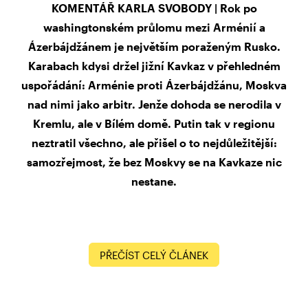
KOMENTÁŘ KARLA SVOBODY | Rok po
washingtonském průlomu mezi Arménií a
Ázerbájdžánem je největším poraženým Rusko.
Karabach kdysi držel jižní Kavkaz v přehledném
uspořádání: Arménie proti Ázerbájdžánu, Moskva
nad nimi jako arbitr. Jenže dohoda se nerodila v
Kremlu, ale v Bílém domě. Putin tak v regionu
neztratil všechno, ale přišel o to nejdůležitější:
samozřejmost, že bez Moskvy se na Kavkaze nic
nestane.
PŘEČÍST CELÝ ČLÁNEK