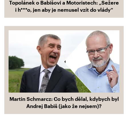
Topolánek o Babišovi a Motoristech: „Sežere
i h***o, jen aby je nemusel vzít do vlády“
Martin Schmarcz: Co bych dělal, kdybych byl
Andrej Babiš (jako že nejsem)?