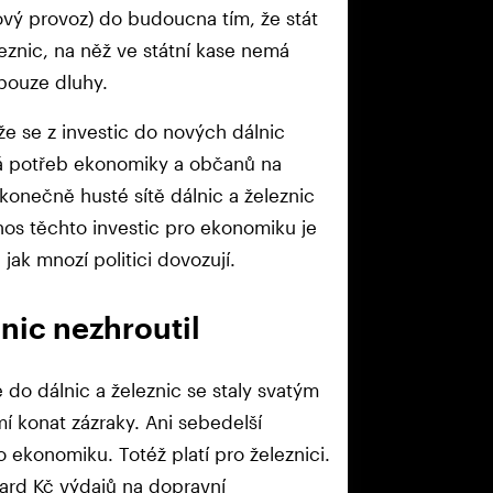
hový provoz) do budoucna tím, že stát
eznic, na něž ve státní kase nemá
 pouze dluhy.
že se z investic do nových dálnic
ává potřeb ekonomiky a občanů na
konečně husté sítě dálnic a železnic
nos těchto investic pro ekonomiku je
jak mnozí politici dovozují.
nic nezhroutil
e do dálnic a železnic se staly svatým
í konat zázraky. Ani sebedelší
 ekonomiku. Totéž platí pro železnici.
iard Kč výdajů na dopravní