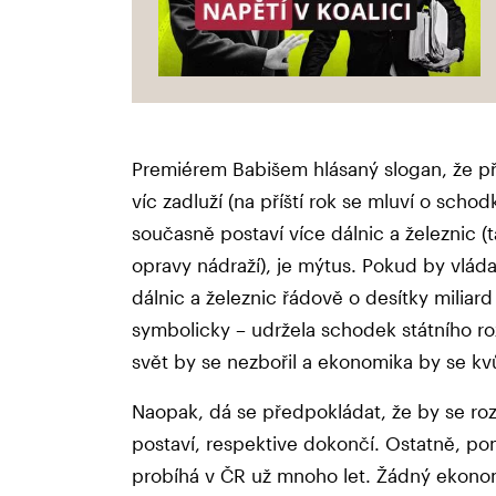
Premiérem Babišem hlásaný slogan, že př
víc zadluží (na příští rok se mluví o schod
současně postaví více dálnic a železnic (
opravy nádraží), je mýtus. Pokud by vláda
dálnic a železnic řádově o desítky miliar
symbolicky – udržela schodek státního ro
svět by se nezbořil a ekonomika by se kvů
Naopak, dá se předpokládat, že by se rozv
postaví, respektive dokončí. Ostatně, p
probíhá v ČR už mnoho let. Žádný ekono