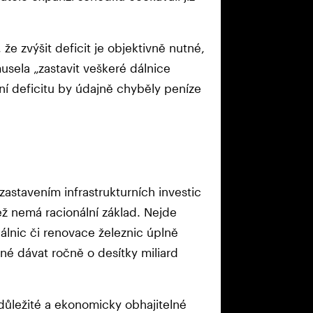
že zvýšit deficit je objektivně nutné,
sela „zastavit veškeré dálnice
ení deficitu by údajně chyběly peníze
zastavením infrastrukturních investic
ež nemá racionální základ. Nejde
álnic či renovace železnic úplně
utné dávat ročně o desítky miliard
 důležité a ekonomicky obhajitelné