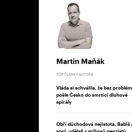
Martin Maňák
TOP ČLÁNKY AUTORA
Vláda si schválila, že bez problé
pošle Česko do smrtící dluhové
spirály
Obří důchodová nejistota. Babiš 
spol. udělali z milionů penzistů