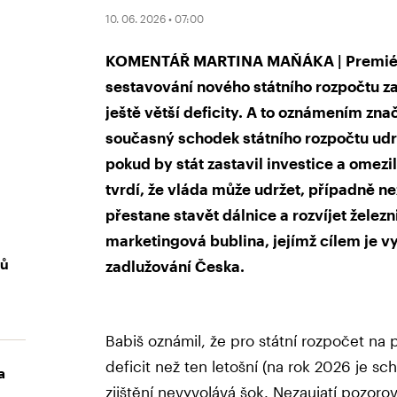
10. 06. 2026 • 07:00
KOMENTÁŘ MARTINA MAŇÁKA | Premiér A
sestavování nového státního rozpočtu za
ještě větší deficity. A to oznámením znač
současný schodek státního rozpočtu udrže
pokud by stát zastavil investice a omezi
tvrdí, že vláda může udržet, případně ne
přestane stavět dálnice a rozvíjet železn
marketingová bublina, jejímž cílem je vy
mů
zadlužování Česka.
Babiš oznámil, že pro státní rozpočet na př
deficit než ten letošní (na rok 2026 je s
a
zjištění nevyvolává šok. Nezaujatí pozoro