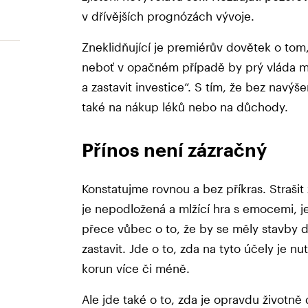
v dřívějších prognózách vývoje.
Zneklidňující je premiérův dovětek o tom, 
neboť v opačném případě by prý vláda mu
a zastavit investice“. S tím, že bez navýš
také na nákup léků nebo na důchody.
Přínos není zázračný
Konstatujme rovnou a bez příkras. Strašit 
je nepodložená a mlžící hra s emocemi, j
přece vůbec o to, že by se měly stavby d
zastavit. Jde o to, zda na tyto účely je n
korun více či méně.
Ale jde také o to, zda je opravdu životně