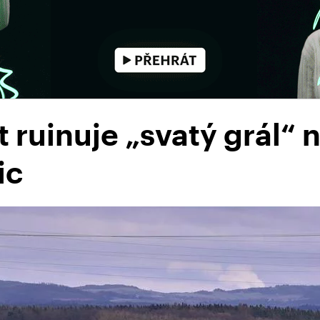
 ruinuje „svatý grál“
ic