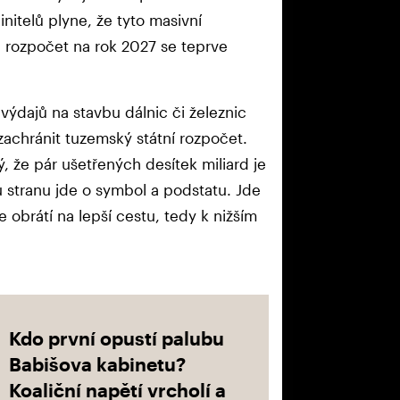
initelů plyne, že tyto masivní
e; rozpočet na rok 2027 se teprve
 výdajů na stavbu dálnic či železnic
zachránit tuzemský státní rozpočet.
ký, že pár ušetřených desítek miliard je
 stranu jde o symbol a podstatu. Jde
e obrátí na lepší cestu, tedy k nižším
Kdo první opustí palubu
Babišova kabinetu?
Koaliční napětí vrcholí a