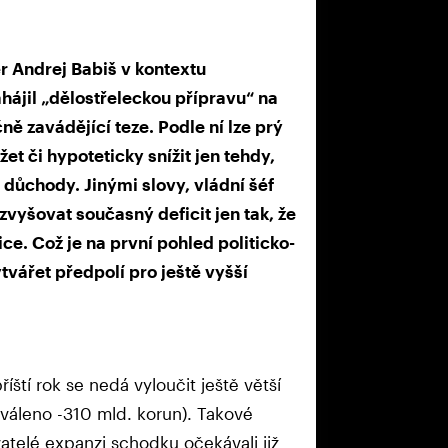
ndrej Babiš v kontextu
hájil „dělostřeleckou přípravu“ na
ně zavádějící teze. Podle ní lze prý
t či hypoteticky snížit jen tehdy,
l důchody. Jinými slovy, vládní šéf
zvyšovat současný deficit jen tak, že
ice. Což je na první pohled politicko-
tvářet předpolí pro ještě vyšší
íští rok se nedá vyloučit ještě větší
chváleno -310 mld. korun). Takové
vatelé expanzi schodku očekávali již