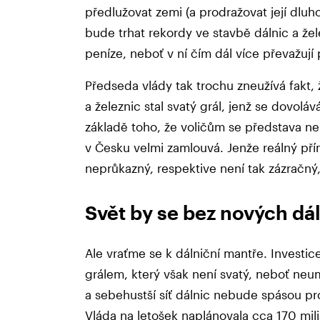
předlužovat zemi (a prodražovat její dlu
bude trhat rekordy ve stavbě dálnic a žel
peníze, neboť v ní čím dál více převažují
Předseda vlády tak trochu zneužívá fakt, 
a železnic stal svatý grál, jenž se dovol
základě toho, že voličům se představa ne
v Česku velmi zamlouvá. Jenže reálný pří
neprůkazný, respektive není tak zázračný, 
Svět by se bez nových dál
Ale vraťme se k dálniční mantře. Investic
grálem, který však není svatý, neboť neum
a sebehustší síť dálnic nebude spásou pro
Vláda na letošek naplánovala cca 170 mil