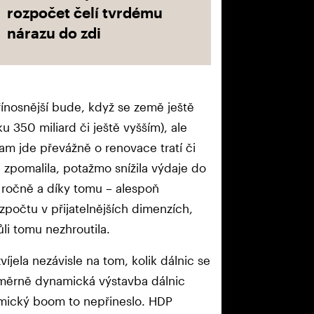
rozpočet čelí tvrdému
nárazu do zdi
ínosnější bude, když se země ještě
ku 350 miliard či ještě vyšším), ale
tam jde převážně o renovace tratí či
 zpomalila, potažmo snížila výdaje do
d ročně a díky tomu – alespoň
zpočtu v přijatelnějších dimenzích,
li tomu nezhroutila.
íjela nezávisle na tom, kolik dálnic se
oměrně dynamická výstavba dálnic
mický boom to nepřineslo. HDP