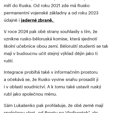
míří do Ruska. Od roku 2021 zde má Rusko
permanentní vojenské základny a od roku 2023
údajně i
jaderné zbraně.
V roce 2024 pak obě strany souhlasily s tím, že
vznikne rusko-běloruská komise, která sjednotí
školní učebnice obou zemí. Běloruští studenti se tak
mají v budoucnu učit stejný výklad dějin jako ti
ruští.
Integrace probíhá také v informačním prostoru
a očekává se, že Rusko vyvine snahu prosadit ji
i v oblasti soudnictví. A k tomu také ustavit ruský
rubl jako společnou měnu.
Sám Lukašenko pak prohlašuje, že obě země mají
společnou vlast „od Brestu po Vladivostok”, ale