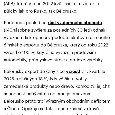
(AIIB), která v roce 2022 kvůli sankcím zmrazila
půjčky jak pro Rusko, tak Bělorusko!
Podobně i pohled na
růst vzájemného obchodu
(140násobné zvýšení za posledních 30 let!) odhalí
výraznou diskrepanci v podobě raketově rostoucího
čínského exportu do Běloruska, který od roku 2022
vzrostl o 103 %, kdy Čína vyvážela především
automobily, průmyslové stroje a optické výrobky.
Běloruský export do Číny sice
vzrostl
v 1. kvartále
2025 o slušných 18 %, kdy většinu tvořily
zemědělské produkty nebo dřevo, komodity, jejichž
schopnost nabývat na objemu je omezená.
Bělorusko proto trpí výrazným obchodním deficitem
s Čínou. Opakuje se tak situace známá z drtivé