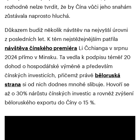
rozhodně nelze tvrdit, že by Čína vůči jeho snahám
zůstávala naprosto hluchá.
Důkazem budiž několik návštěv na nejvyšší úrovni
z posledních let. K těm nejstěžejnějším patřila
návštěva čínského premiéra
Li Čchianga v srpnu
2024 přímo v Minsku. Ta vedla k podpisu téměř 20
dohod o hospodářské výměně a především
čínských investicích, přičemž právě
běloruská
strana
si od nich dodnes mnohé slibuje. Hovoří se
až o 30% nárůstu čínských investic a rovněž zvýšení
běloruského exportu do Číny o 15 %.