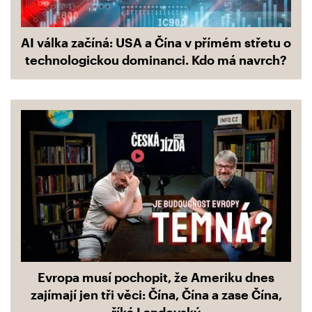
AI válka začíná: USA a Čína v přímém střetu o
technologickou dominanci. Kdo má navrch?
Evropa musí pochopit, že Ameriku dnes
zajímají jen tři věci: Čína, Čína a zase Čína,