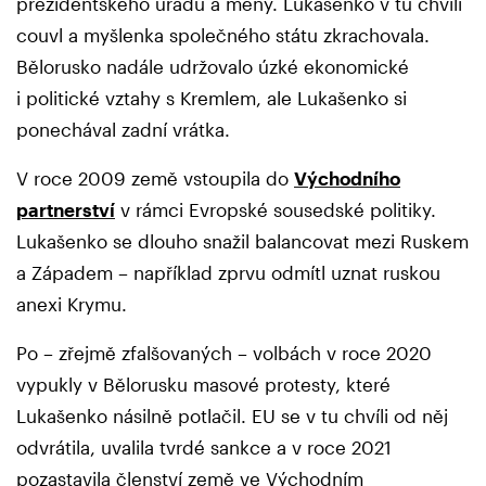
prezidentského úřadu a měny. Lukašenko v tu chvíli
couvl a myšlenka společného státu zkrachovala.
Bělorusko nadále udržovalo úzké ekonomické
i politické vztahy s Kremlem, ale Lukašenko si
ponechával zadní vrátka.
V roce 2009 země vstoupila do
Východního
partnerství
v rámci Evropské sousedské politiky.
Lukašenko se dlouho snažil balancovat mezi Ruskem
a Západem – například zprvu odmítl uznat ruskou
anexi Krymu.
Po – zřejmě zfalšovaných – volbách v roce 2020
vypukly v Bělorusku masové protesty, které
Lukašenko násilně potlačil. EU se v tu chvíli od něj
odvrátila, uvalila tvrdé sankce a v roce 2021
pozastavila členství země ve Východním