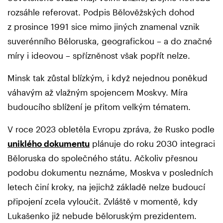
rozsáhle referovat. Podpis Bělověžských dohod
z prosince 1991 sice mimo jiných znamenal vznik
suverénního Běloruska, geografickou – a do značné
míry i ideovou – spřízněnost však popřít nelze.
Minsk tak zůstal blízkým, i když nejednou poněkud
váhavým až vlažným spojencem Moskvy. Míra
budoucího sblížení je přitom velkým tématem.
V roce 2023 obletěla Evropu zpráva, že Rusko podle
uniklého dokumentu
plánuje do roku 2030 integraci
Běloruska do společného státu. Ačkoliv přesnou
podobu dokumentu neznáme, Moskva v posledních
letech činí kroky, na jejichž základě nelze budoucí
připojení zcela vyloučit. Zvláště v momentě, kdy
Lukašenko již nebude běloruským prezidentem.