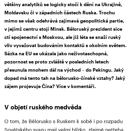
většiny analytiků se logicky stočí k dění na Ukrajině,
Moldavsku či v západních částech Ruska. Trochu
mimo se však odehrává zajímavá geopolitická partie,
v jejímž centru stojí Minsk. Běloruský prezident sice
ctí spojenectví s Moskvou, ale již léta se snaží ruský
vliv vyvažovat budováním kontaktů s okolním světem.
Sázka na EU se ukázala jako neživotaschopná,
pozornost se proto zvláště v posledních letech
přesunula mnohem dál na východ – do Pekingu. Jaký
dopad má tento tah na bělorusko-čínské vztahy? Jaký
zájem projevuje Čína? Více v komentáři.
V objetí ruského medvěda
O tom, že Bělorusko s Ruskem k sobě i po rozpadu
Sovětského svazu mají velmi blízko, zřejmě netřeba