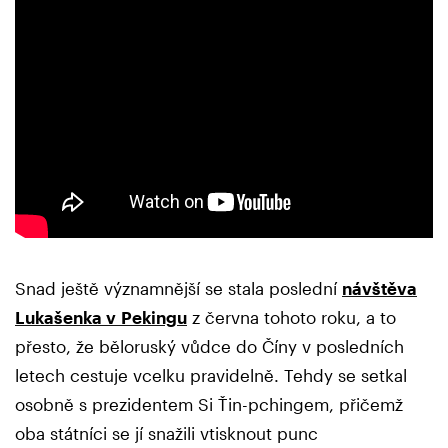
Snad ještě významnější se stala poslední
návštěva
Lukašenka v Pekingu
z června tohoto roku, a to
přesto, že běloruský vůdce do Číny v posledních
letech cestuje vcelku pravidelně. Tehdy se setkal
osobně s prezidentem Si Ťin-pchingem, přičemž
oba státníci se jí snažili vtisknout punc