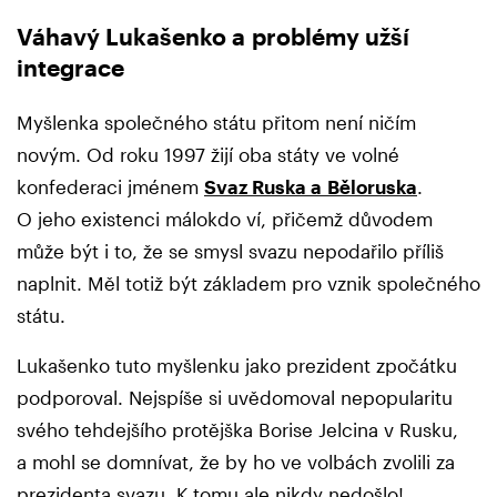
Váhavý Lukašenko a problémy užší
integrace
Myšlenka společného státu přitom není ničím
novým. Od roku 1997 žijí oba státy ve volné
konfederaci jménem
Svaz Ruska a Běloruska
.
O jeho existenci málokdo ví, přičemž důvodem
může být i to, že se smysl svazu nepodařilo příliš
naplnit. Měl totiž být základem pro vznik společného
státu.
Lukašenko tuto myšlenku jako prezident zpočátku
podporoval. Nejspíše si uvědomoval nepopularitu
svého tehdejšího protějška Borise Jelcina v Rusku,
a mohl se domnívat, že by ho ve volbách zvolili za
prezidenta svazu. K tomu ale nikdy nedošlo!