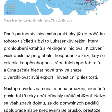
Mapa hlavních železničních tras z Číny do Evropy
Dané partnerství sice sahá prakticky již do počátku
tohoto tisíciletí a byl to Lukašenkův režim, který
prohloubení vztahů s Pekingem inicioval. K oživení
však došlo až po globální hospodářské krizi, kdy se
oslabila koupěschopnost západních spotřebitelů
a Čína začala hledat nové trhy ve snaze
diverzifikovat svůj export i investiční příležitosti.
Nástup covidu znamenal mnohá omezení, nicméně
poslední tři roky opět přinesly určité sblížení. Nelze
se však zbavit dojmu, že do pomyslných pedálů
spolupráce šlape především Bělorusko, přestože