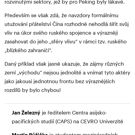
rozvinutými sektory, jež by pro Peking byly lákavé.
Především se však zdá, že navzdory formálnímu
utužování přátelství Čína rozhodně nehodlá šířit svůj
vliv na úkor svého ruského spojence a výrazněji
zasahovat do jeho „sféry vlivu“ v rámci tzv. ruského
„blízkého zahraničí“.
Daný příklad však jasně ukazuje, že zájmy různých
zemí „východu“ nejsou jednolité a vnímat tyto aktéry
jako jakousi jednotnou frontu bez výraznějších
rozdílů by bylo chybou!
Jan Železný
je ředitelem Centra asijsko-
pacifických studií (CAPS) na CEVRO Univerzitě
Martin Růžička
je studentem mezinárodních