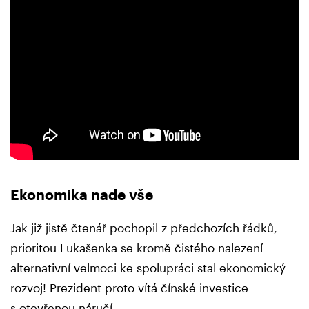
Ekonomika nade vše
Jak již jistě čtenář pochopil z předchozích řádků,
prioritou Lukašenka se kromě čistého nalezení
alternativní velmoci ke spolupráci stal ekonomický
rozvoj! Prezident proto vítá čínské investice
s otevřenou náručí.