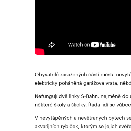
Obyvatelé zasažených částí města nevytá
elektricky poháněná garážová vrata, něk
Nefungují dvě linky S-Bahn, nejméně do s
některé školy a školky. Řada lidí se vůb
V nevytápěných a nevětraných bytech se 
akvarijních rybiček, kterým se jejich svě