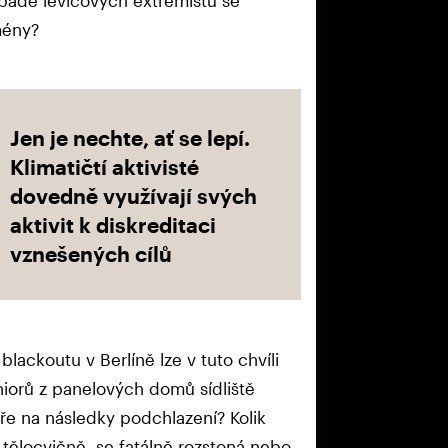
mény?
Jen je nechte, ať se lepí.
Klimatičtí aktivisté
dovedně využívají svých
aktivit k diskreditaci
vznešených cílů
lackoutu v Berlíně lze v tuto chvíli
niorů z panelových domů sídliště
e na následky podchlazení? Kolik
 v tělocvičně, se fatálně rozstoná nebo