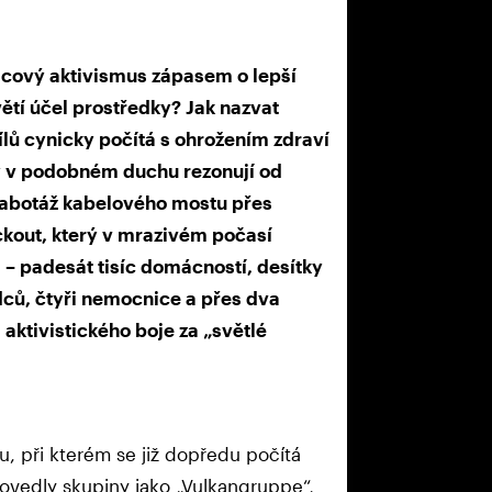
ový aktivismus zápasem o lepší
větí účel prostředky? Jak nazvat
ílů cynicky počítá s ohrožením zdraví
ázky v podobném duchu rezonují od
abotáž kabelového mostu přes
ckout, který v mrazivém počasí
 – padesát tisíc domácností, desítky
ů, čtyři nemocnice a přes dva
i aktivistického boje za „světlé
u, při kterém se již dopředu počítá
rovedly skupiny jako „Vulkangruppe“,