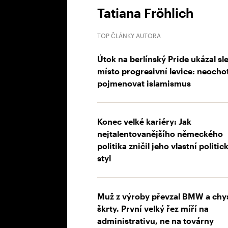
Tatiana Fröhlich
TOP ČLÁNKY AUTORA
Útok na berlínský Pride ukázal sl
místo progresivní levice: neocho
pojmenovat islamismus
Konec velké kariéry: Jak
nejtalentovanějšího německého
politika zničil jeho vlastní politic
styl
Muž z výroby převzal BMW a chy
škrty. První velký řez míří na
administrativu, ne na továrny