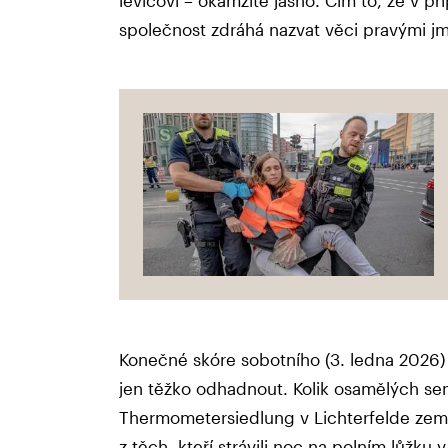
společnost zdráhá nazvat věci pravými j
Konečné skóre sobotního (3. ledna 2026) b
jen těžko odhadnout. Kolik osamělých se
Thermometersiedlung v Lichterfelde zemř
z těch, kteří strávili noc na polním lůžku