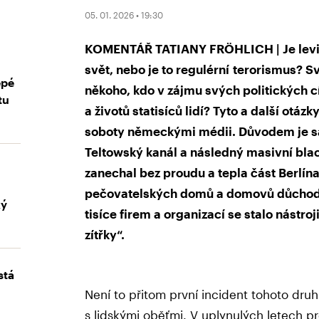
05. 01. 2026 • 19:30
KOMENTÁŘ TATIANY FRÖHLICH | Je levic
svět, nebo je to regulérní terorismus? S
epé
někoho, kdo v zájmu svých politických c
tu
a životů statisíců lidí? Tyto a další ot
soboty německými médii. Důvodem je s
Teltowský kanál a následný masivní bla
zanechal bez proudu a tepla část Berlína
pečovatelských domů a domovů důchodc
ký
tisíce firem a organizací se stalo nástroj
zítřky“.
stá
Není to přitom první incident tohoto druh
s lidskými oběťmi. V uplynulých letech p