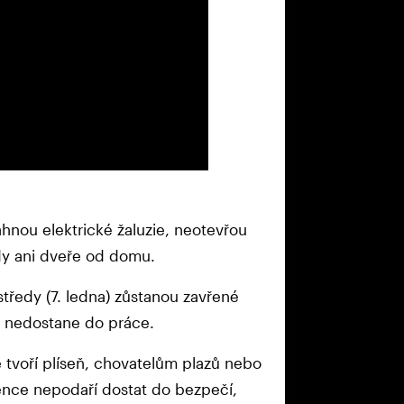
hnou elektrické žaluzie, neotevřou
dy ani dveře od domu.
tředy (7. ledna) zůstanou zavřené
ec nedostane do práce.
tvoří plíseň, chovatelům plazů nebo
řence nepodaří dostat do bezpečí,