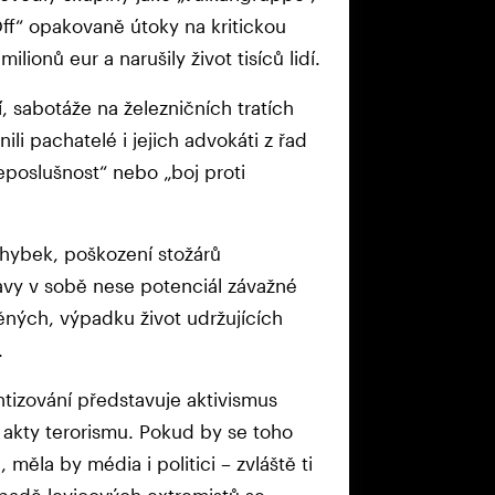
f“ opakovaně útoky na kritickou
ilionů eur a narušily život tisíců lidí.
, sabotáže na železničních tratích
ili pachatelé i jejich advokáti z řad
poslušnost“ nebo „boj proti
ýhybek, poškození stožárů
ravy v sobě nese potenciál závažné
ěných, výpadku život udržujících
.
tizování představuje aktivismus
akty terorismu. Pokud by se toho
měla by média i politici – zvláště ti
řípadě levicových extremistů se