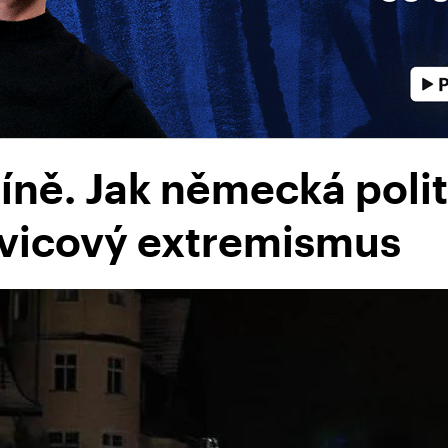
líně. Jak německá polit
evicový extremismus