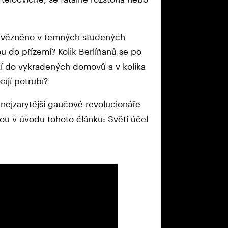
 uvězněno v temných studených
 do přízemí? Kolik Berlíňanů se po
í do vykradených domovů a v kolika
ají potrubí?
 nejzarytější gaučové revolucionáře
kou v úvodu tohoto článku: Světí účel