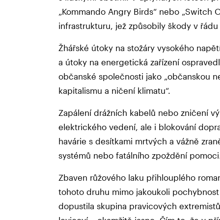
„Kommando Angry Birds“ nebo „Switch Of
infrastrukturu, jež způsobily škody v řádu m
Žhářské útoky na stožáry vysokého napětí
a útoky na energetická zařízení ospravedln
občanské společnosti jako „občanskou ne
kapitalismu a ničení klimatu“.
Zapálení drážních kabelů nebo zničení v
elektrického vedení, ale i blokování dop
havárie s desítkami mrtvých a vážně zran
systémů nebo fatálního zpoždění pomoci
Zbaven růžového laku přihlouplého roman
tohoto druhu mimo jakoukoli pochybnost 
dopustila skupina pravicových extremistů, 
levicoví – okamžitě jasno. Čím to, že v p