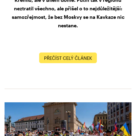
neztratil všechno, ale přišel o to nejdůležitější:
samozřejmost, že bez Moskvy se na Kavkaze nic
nestane.
PŘEČÍST CELÝ ČLÁNEK