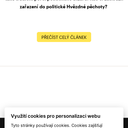
zařazení do politické Hvězdné pěchoty?
PŘEČÍST CELÝ ČLÁNEK
Využití cookies pro personalizaci webu
Tyto stránky používají cookies. Cookies zajišťují
© 2001 — 2026 Copyright CMI News a dodavatelé obsahu. |
Cookies