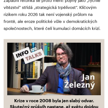
Západní rétorika se proto mění: pojmy jako „rychlé
vítězství“ střídá „strategická trpělivost“. Klíčovým
rizikem roku 2026 tak není vojenský průlom na
frontě, ale eroze politické vůle v demokratických
společnostech, které čelí kumulaci domácích krizí.
Krize v roce 2008 byla jen slabý odvar.
Skutečný průšvih nastane, až světu dojdou