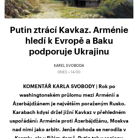
Putin ztrácí Kavkaz. Arménie
hledí k Evropě a Baku
podporuje Ukrajinu
KAREL SVOBODA
DNES • 14:00
KOMENTÁŘ KARLA SVOBODY | Rok po
washingtonském průlomu mezi Arménií a
Ázerbájdžánem je největším poraženým Rusko.
Karabach kdysi držel jižní Kavkaz v přehledném
uspořádání: Arménie proti Ázerbájdžánu, Moskva
nad nimi jako arbitr. Jenže dohoda se nerodila v
Kremlu, ale v Bílém domě. Putin tak v regionu