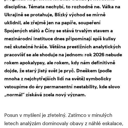
disciplína. Témata nechybí, to rozhodně ne. Válka na
Ukrajině se protahuje, Blízký východ se mírně
uklidnil, ale zřejmě jen na papíře, soupeření
Spojených států a Číny se stává trvalým stavem a
mezinárodní instituce dnes připomínají spíš kulisy
než skutečné hráče. Většina prestižních analytických
pracovišť se ale shoduje na jednom: rok 2026 nebude
rokem apokalypsy, ale rokem, kdy nám definitivně
dojde, že starý jistý svět je pryč. Dneškem (podle
mnoha z nejchytřejších lidí na světě) symbolicky
vstoupíme do éry permanentní nestability, kde slovo
„normál“ získává zcela nový význam.
Posun v myšlení je zřetelný. Zatímco v minulých
letech analýzám dominovaly obavy z náhlé eskalace,