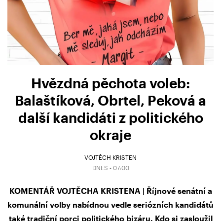
Hvězdná pěchota voleb:
Balaštíková, Obrtel, Peková a
další kandidáti z politického
okraje
VOJTĚCH KRISTEN
DNES • 07:00
KOMENTÁŘ VOJTĚCHA KRISTENA | Říjnové senátní a
komunální volby nabídnou vedle seriózních kandidátů
také tradiční porci politického bizáru. Kdo si zasloužil