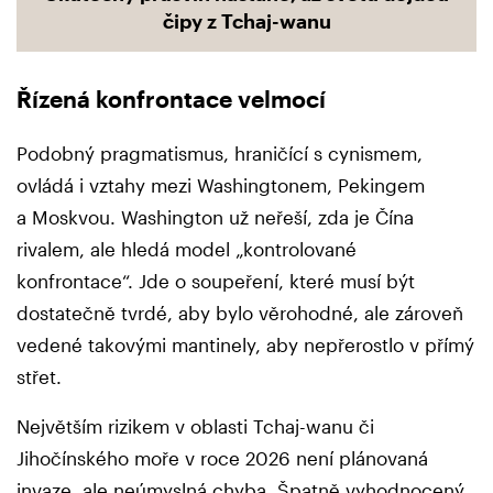
čipy z Tchaj-wanu
Řízená konfrontace velmocí
Podobný pragmatismus, hraničící s cynismem,
ovládá i vztahy mezi Washingtonem, Pekingem
a Moskvou. Washington už neřeší, zda je Čína
rivalem, ale hledá model „kontrolované
konfrontace“. Jde o soupeření, které musí být
dostatečně tvrdé, aby bylo věrohodné, ale zároveň
vedené takovými mantinely, aby nepřerostlo v přímý
střet.
Největším rizikem v oblasti Tchaj-wanu či
Jihočínského moře v roce 2026 není plánovaná
invaze, ale neúmyslná chyba. Špatně vyhodnocený