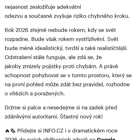
nejasnost zesložiťuje adekvátní
odezvu a současně zvyšuje riziko chybného kroku.
Rok 2026 zřejmě nebude rokem, kdy se svět
rozpadne. Bude však rokem vystřízlivění. Svět
bude méně idealistický, tvrdší a také realističtější.
Odstrašení stále funguje, ale zdá se, že
jakoby zmizely pojistky proti chybám. A právě
schopnost pohybovat se v tomto prostoru, který se
na první pohled může zdát bez pravidel, rozhodne
o vítězích a poražených.
Držme si palce a nesedejme si na zadek před
zdánlivými autoritami. Šťastný nový rok!
🔥🗞️ Přidejte si INFO.CZ i v dramatickém roce
2026 do svých oblíbených zdrojů na
Google