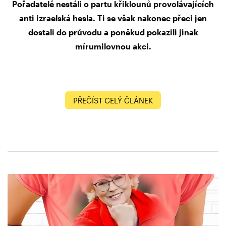
Pořadatelé nestáli o partu křiklounů provolávajících
anti izraelská hesla. Ti se však nakonec přeci jen
dostali do průvodu a poněkud pokazili jinak
mírumilovnou akci.
PŘEČÍST CELÝ ČLÁNEK