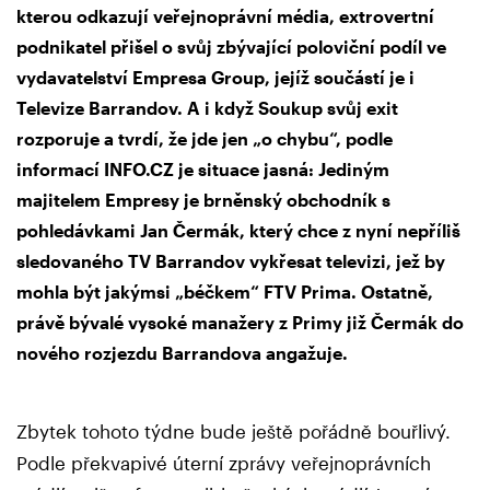
kterou odkazují veřejnoprávní média, extrovertní
podnikatel přišel o svůj zbývající poloviční podíl ve
vydavatelství Empresa Group, jejíž součástí je i
Televize Barrandov. A i když Soukup svůj exit
rozporuje a tvrdí, že jde jen „o chybu“, podle
informací INFO.CZ je situace jasná: Jediným
majitelem Empresy je brněnský obchodník s
pohledávkami Jan Čermák, který chce z nyní nepříliš
sledovaného TV Barrandov vykřesat televizi, jež by
mohla být jakýmsi „béčkem“ FTV Prima. Ostatně,
právě bývalé vysoké manažery z Primy již Čermák do
nového rozjezdu Barrandova angažuje.
Zbytek tohoto týdne bude ještě pořádně bouřlivý.
Podle překvapivé úterní zprávy veřejnoprávních