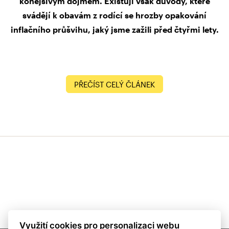
konejšivým dojmem. Existují však důvody, které
svádějí k obavám z rodící se hrozby opakování
inflačního průšvihu, jaký jsme zažili před čtyřmi lety.
PŘEČÍST CELÝ ČLÁNEK
Využití cookies pro personalizaci webu