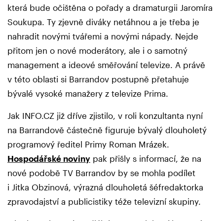
která bude očištěna o pořady a dramaturgii Jaromíra
Soukupa. Ty zjevně diváky netáhnou a je třeba je
nahradit novými tvářemi a novými nápady. Nejde
přitom jen o nové moderátory, ale i o samotný
management a ideové směřování televize. A právě
v této oblasti si Barrandov postupně přetahuje
bývalé vysoké manažery z televize Prima.
Jak INFO.CZ již dříve zjistilo, v roli konzultanta nyní
na Barrandově částečně figuruje bývalý dlouholetý
programový ředitel Primy Roman Mrázek.
Hospodářské noviny
pak přišly s informací, že na
nové podobě TV Barrandov by se mohla podílet
i Jitka Obzinová, výrazná dlouholetá šéfredaktorka
zpravodajství a publicistiky téže televizní skupiny.