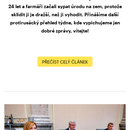
24 let a farmáři začali sypat úrodu na zem, protože
sklidit ji je dražší, než ji vyhodit. Přinášíme další
protirusácký přehled týdne, kde vypichujeme jen
dobré zprávy, vítejte!
PŘEČÍST CELÝ ČLÁNEK