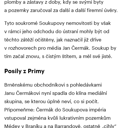
plomby a zástavy z doby, kdy se svými byty
a pozemky zaručoval za další a další firemní úvěry.
Tyto soukromé Soukupovy nemovitosti by však
v rámci jeho odchodu do ústraní mohly být od
těchto zátěží očištěny, jak naznačil již dříve
v rozhovorech pro média Jan Čermák. Soukup by
tím začal znovu, s čistým štítem, a měl své jisté.
Posily z Primy
Brněnskému obchodníkovi s pohledávkami
Janu Čermákovi nyní spadla do klína mediální
skupina, se kterou úplně neví, co si počít.
Připomeňme: Čermák do Soukupova impéria
vstupoval zejména kvůli lukrativním pozemkům
Médey v Braníku a na Barrandově, ostatně „cihly“