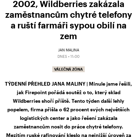
2002, Wildberries zakázala
zaměstnancům chytré telefony
a ruští farmáři sypou obilí na
zem
JAN MALINA
DNES • 11:00
VÁLEČNÁ ZÓNA
TÝDENNÍ PŘEHLED JANA MALINY | Minule jsme řešili,
jak Firepoint pořádá soutěž o to, který sklad
Wildberries shoří příště. Tento týden další lehly
popelem, firma přišla o 62 procent svých největších
logistických center a jako řešení zakázala
zaměstnancům nosit do práce chytré telefony.
Mezitím ruské rafinování kleslo na nejnižší úroveň za