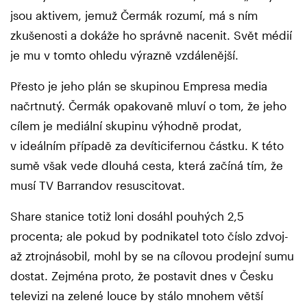
jsou aktivem, jemuž Čermák rozumí, má s ním
zkušenosti a dokáže ho správně nacenit. Svět médií
je mu v tomto ohledu výrazně vzdálenější.
Přesto je jeho plán se skupinou Empresa media
načrtnutý. Čermák opakovaně mluví o tom, že jeho
cílem je mediální skupinu výhodně prodat,
v ideálním případě za devíticifernou částku. K této
sumě však vede dlouhá cesta, která začíná tím, že
musí TV Barrandov resuscitovat.
Share stanice totiž loni dosáhl pouhých 2,5
procenta; ale pokud by podnikatel toto číslo zdvoj-
až ztrojnásobil, mohl by se na cílovou prodejní sumu
dostat. Zejména proto, že postavit dnes v Česku
televizi na zelené louce by stálo mnohem větší