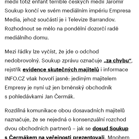
médií totiž enfant terrible českých médií Jaromír
Soukup končí ve svém mediálním impériu Empresa
Media, jehož součástí je i Televize Barrandov.
Rozhodnout se mělo na pondělní dozorčí radě
mediálního domu.
Mezi řádky lze vyčíst, že jde o odchod
nedobrovolný. Soukup zprávu označuje
„za chybu“
,
rejstřík
evidence skutečných majitelů
i informace
INFO.CZ však hovoří jasně: jediným majitelem
Empresy je nyní už jen brněnský obchodník
s pohledávkami Jan Čermák.
Rozdílná komunikace obou dosavadních majitelů
naznačuje, že se nejedná o konsenzuální rozchod
dvou obchodních partnerů – jak se
dosud Soukup
s Čermákem na veřejnosti prezentovali
. Mnohem