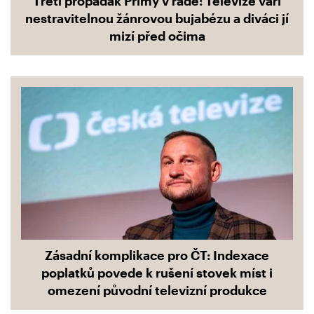
Třetí propadák Primy v řadě: Televize vaří
nestravitelnou žánrovou bujabézu a diváci jí
mizí před očima
Zásadní komplikace pro ČT: Indexace
poplatků povede k rušení stovek míst i
omezení původní televizní produkce