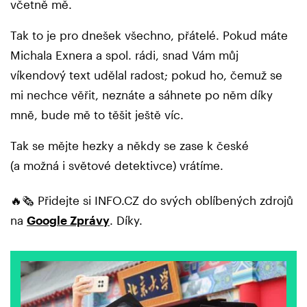
včetně mě.
Tak to je pro dnešek všechno, přátelé. Pokud máte
Michala Exnera a spol. rádi, snad Vám můj
víkendový text udělal radost; pokud ho, čemuž se
mi nechce věřit, neznáte a sáhnete po něm díky
mně, bude mě to těšit ještě víc.
Tak se mějte hezky a někdy se zase k české
(a možná i světové detektivce) vrátíme.
🔥🗞️ Přidejte si INFO.CZ do svých oblíbených zdrojů
na
Google Zprávy
. Díky.