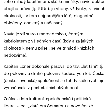
Jeho mladý kapitán pražské kriminálky, navíc doktor
obojího práva (tj. JUDr.), je vtipný, vždycky, za všech
okolností, i v tom nejparnějším létě, elegantně
oblečený, oholený a načesaný.
Navíc jezdí starou mercedeskou, černým
kabrioletem z válečných časů (kdy a za jakých
okolností k němu přišel, se ve třinácti knížkách
nedozvíme).
Kapitán Exner dokonale pasoval do tzv. „let tání“, tj.
do poloviny a druhé poloviny šedesátých let. Česká
(československá) společnost se tehdy stále rychleji
vymaňovala z post-stalinistických pout.
Začínala léta kulturní, společenské i politické
liberalizace, „zlatá éra Semaforu a nové české