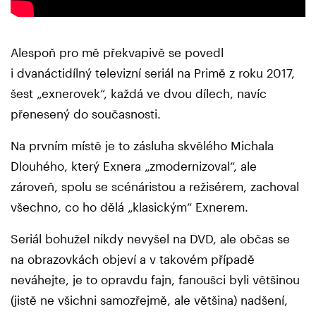
Alespoň pro mě překvapivě se povedl
i dvanáctidílný televizní seriál na Primě z roku 2017,
šest „exnerovek“, každá ve dvou dílech, navíc
přenesený do současnosti.
Na prvním místě je to zásluha skvělého Michala
Dlouhého, který Exnera „zmodernizoval“, ale
zároveň, spolu se scénáristou a režisérem, zachoval
všechno, co ho dělá „klasickým“ Exnerem.
Seriál bohužel nikdy nevyšel na DVD, ale občas se
na obrazovkách objeví a v takovém případě
neváhejte, je to opravdu fajn, fanoušci byli většinou
(jistě ne všichni samozřejmě, ale většina) nadšení,