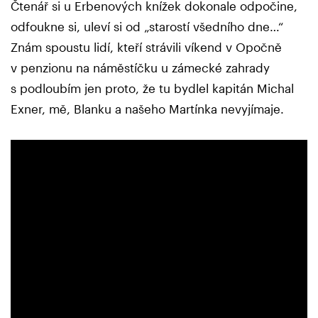
Čtenář si u Erbenových knížek dokonale odpočine,
odfoukne si, uleví si od „starostí všedního dne…“
Znám spoustu lidí, kteří strávili víkend v Opočně
v penzionu na náměstíčku u zámecké zahrady
s podloubím jen proto, že tu bydlel kapitán Michal
Exner, mě, Blanku a našeho Martínka nevyjímaje.