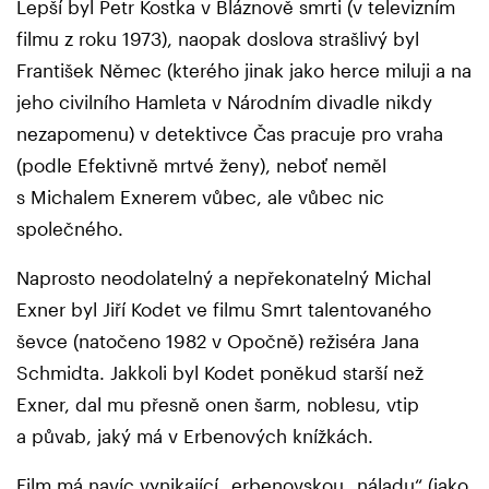
Lepší byl Petr Kostka v Bláznově smrti (v televizním
filmu z roku 1973), naopak doslova strašlivý byl
František Němec (kterého jinak jako herce miluji a na
jeho civilního Hamleta v Národním divadle nikdy
nezapomenu) v detektivce Čas pracuje pro vraha
(podle Efektivně mrtvé ženy), neboť neměl
s Michalem Exnerem vůbec, ale vůbec nic
společného.
Naprosto neodolatelný a nepřekonatelný Michal
Exner byl Jiří Kodet ve filmu Smrt talentovaného
ševce (natočeno 1982 v Opočně) režiséra Jana
Schmidta. Jakkoli byl Kodet poněkud starší než
Exner, dal mu přesně onen šarm, noblesu, vtip
a půvab, jaký má v Erbenových knížkách.
Film má navíc vynikající „erbenovskou „náladu“ (jako