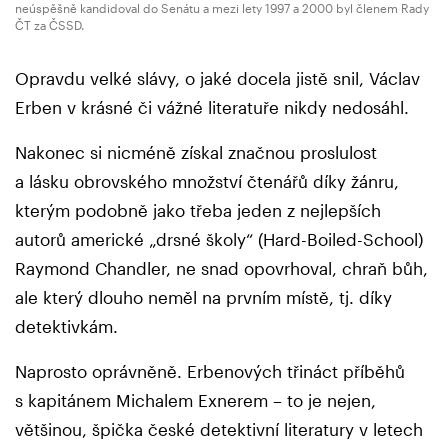
neúspěšně kandidoval do Senátu a mezi lety 1997 a 2000 byl členem Rady
ČT za ČSSD.
Opravdu velké slávy, o jaké docela jistě snil, Václav
Erben v krásné či vážné literatuře nikdy nedosáhl.
Nakonec si nicméně získal značnou proslulost
a lásku obrovského množství čtenářů díky žánru,
kterým podobně jako třeba jeden z nejlepších
autorů americké „drsné školy“ (Hard-Boiled-School)
Raymond Chandler, ne snad opovrhoval, chraň bůh,
ale který dlouho neměl na prvním místě, tj. díky
detektivkám.
Naprosto oprávněně. Erbenových třináct příběhů
s kapitánem Michalem Exnerem – to je nejen,
většinou, špička české detektivní literatury v letech