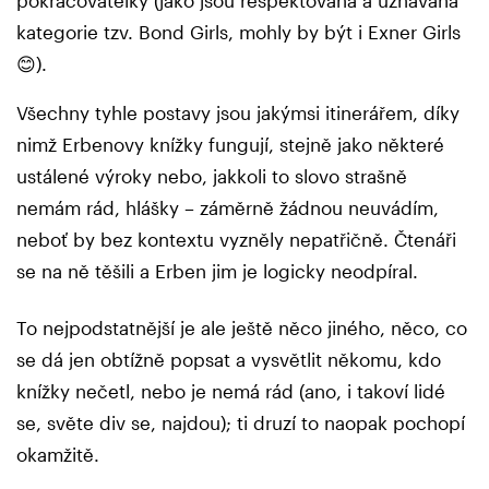
kategorie tzv. Bond Girls, mohly by být i Exner Girls
😊).
Všechny tyhle postavy jsou jakýmsi itinerářem, díky
nimž Erbenovy knížky fungují, stejně jako některé
ustálené výroky nebo, jakkoli to slovo strašně
nemám rád, hlášky – záměrně žádnou neuvádím,
neboť by bez kontextu vyzněly nepatřičně. Čtenáři
se na ně těšili a Erben jim je logicky neodpíral.
To nejpodstatnější je ale ještě něco jiného, něco, co
se dá jen obtížně popsat a vysvětlit někomu, kdo
knížky nečetl, nebo je nemá rád (ano, i takoví lidé
se, světe div se, najdou); ti druzí to naopak pochopí
okamžitě.