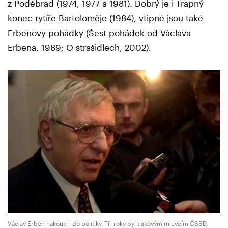
z Poděbrad (1974, 1977 a 1981). Dobrý je i Trapný
konec rytíře Bartoloměje (1984), vtipné jsou také
Erbenovy pohádky (Šest pohádek od Václava
Erbena, 1989; O strašidlech, 2002).
Václav Erben nakoukl i do politiky. Tři roky byl tiskovým mluvčím ČSSD,