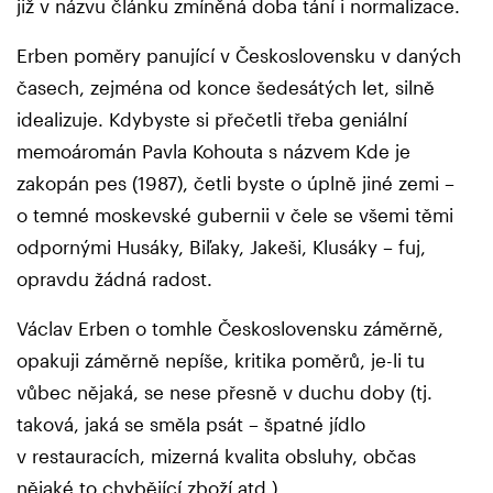
již v názvu článku zmíněná doba tání i normalizace.
Erben poměry panující v Československu v daných
časech, zejména od konce šedesátých let, silně
idealizuje. Kdybyste si přečetli třeba geniální
memoáromán Pavla Kohouta s názvem Kde je
zakopán pes (1987), četli byste o úplně jiné zemi –
o temné moskevské gubernii v čele se všemi těmi
odpornými Husáky, Biľaky, Jakeši, Klusáky – fuj,
opravdu žádná radost.
Václav Erben o tomhle Československu záměrně,
opakuji záměrně nepíše, kritika poměrů, je-li tu
vůbec nějaká, se nese přesně v duchu doby (tj.
taková, jaká se směla psát – špatné jídlo
v restauracích, mizerná kvalita obsluhy, občas
nějaké to chybějící zboží atd.).