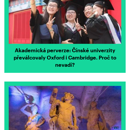
Akademická perverze: Čínské univerzity
převálcovaly Oxford i Cambridge. Proč to
nevadí?