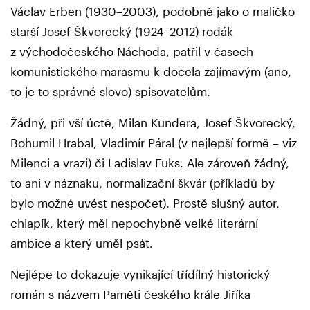
Václav Erben (1930–2003), podobně jako o maličko
starší Josef Škvorecký (1924–2012) rodák
z východočeského Náchoda, patřil v časech
komunistického marasmu k docela zajímavým (ano,
to je to správné slovo) spisovatelům.
Žádný, při vší úctě, Milan Kundera, Josef Škvorecký,
Bohumil Hrabal, Vladimír Páral (v nejlepší formě – viz
Milenci a vrazi) či Ladislav Fuks. Ale zároveň žádný,
to ani v náznaku, normalizační škvár (příkladů by
bylo možné uvést nespočet). Prostě slušný autor,
chlapík, který měl nepochybně velké literární
ambice a který uměl psát.
Nejlépe to dokazuje vynikající třídílný historický
román s názvem Paměti českého krále Jiříka