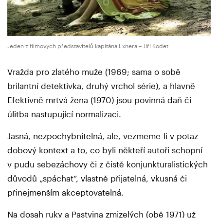
Jeden z filmových představitelů kapitána Exnera – Jiří Kodet
Vražda pro zlatého muže (1969; sama o sobě
brilantní detektivka, druhý vrchol série), a hlavně
Efektivně mrtvá žena (1970) jsou povinná daň či
úlitba nastupující normalizaci.
Jasná, nezpochybnitelná, ale, vezmeme-li v potaz
dobový kontext a to, co byli někteří autoři schopní
v pudu sebezáchovy či z čistě konjunkturalistických
důvodů „spáchat“, vlastně přijatelná, vkusná či
přinejmenším akceptovatelná.
Na dosah ruky a Pastvina zmizelých (obě 1971) už