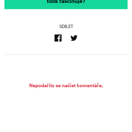
tolik fascinuje?
SDÍLET
Nepodařilo se načíst komentáře.