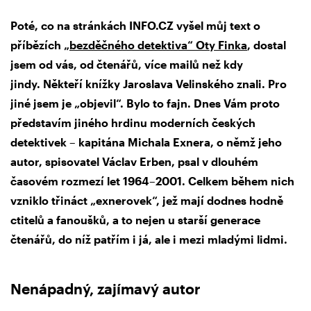
Poté, co na stránkách INFO.CZ vyšel můj text o
příbězích
„bezděčného detektiva“ Oty Finka
, dostal
jsem od vás, od čtenářů, více mailů než kdy
jindy. Někteří knížky Jaroslava Velinského znali. Pro
jiné jsem je „objevil“. Bylo to fajn. Dnes Vám proto
představím jiného hrdinu moderních českých
detektivek – kapitána Michala Exnera, o němž jeho
autor, spisovatel Václav Erben, psal v dlouhém
časovém rozmezí let 1964–2001. Celkem během nich
vzniklo třináct „exnerovek“, jež mají dodnes hodně
ctitelů a fanoušků, a to nejen u starší generace
čtenářů, do níž patřím i já, ale i mezi mladými lidmi.
Nenápadný, zajímavý autor