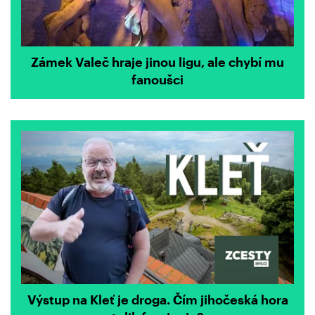
Zámek Valeč hraje jinou ligu, ale chybí mu
fanoušci
Výstup na Kleť je droga. Čím jihočeská hora