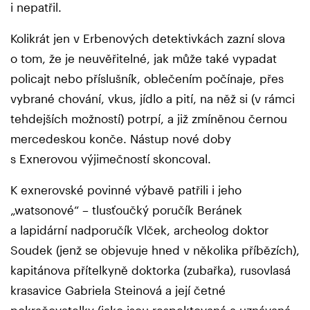
i nepatřil.
Kolikrát jen v Erbenových detektivkách zazní slova
o tom, že je neuvěřitelné, jak může také vypadat
policajt nebo příslušník, oblečením počínaje, přes
vybrané chování, vkus, jídlo a pití, na něž si (v rámci
tehdejších možností) potrpí, a již zmíněnou černou
mercedeskou konče. Nástup nové doby
s Exnerovou výjimečností skoncoval.
K exnerovské povinné výbavě patřili i jeho
„watsonové“ – tlusťoučký poručík Beránek
a lapidární nadporučík Vlček, archeolog doktor
Soudek (jenž se objevuje hned v několika příbězích),
kapitánova přítelkyně doktorka (zubařka), rusovlasá
krasavice Gabriela Steinová a její četné
pokračovatelky (jako jsou respektovaná a uznávaná