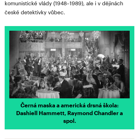
komunistické vlády (1948–1989), ale i v dějinách
české detektivky vůbec.
Černá maska a americká drsná škola:
Dashiell Hammett, Raymond Chandler a
spol.