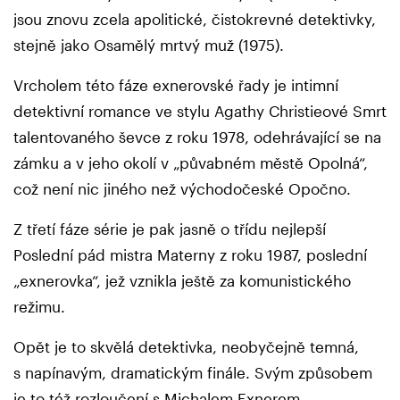
jsou znovu zcela apolitické, čistokrevné detektivky,
stejně jako Osamělý mrtvý muž (1975).
Vrcholem této fáze exnerovské řady je intimní
detektivní romance ve stylu Agathy Christieové Smrt
talentovaného ševce z roku 1978, odehrávající se na
zámku a v jeho okolí v „půvabném městě Opolná“,
což není nic jiného než východočeské Opočno.
Z třetí fáze série je pak jasně o třídu nejlepší
Poslední pád mistra Materny z roku 1987, poslední
„exnerovka“, jež vznikla ještě za komunistického
režimu.
Opět je to skvělá detektivka, neobyčejně temná,
s napínavým, dramatickým finále. Svým způsobem
je to též rozloučení s Michalem Exnerem.