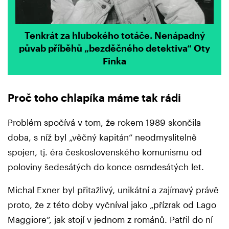
Tenkrát za hlubokého totáče. Nenápadný
půvab příběhů „bezděčného detektiva“ Oty
Finka
Proč toho chlapíka máme tak rádi
Problém spočívá v tom, že rokem 1989 skončila
doba, s níž byl „věčný kapitán“ neodmyslitelně
spojen, tj. éra československého komunismu od
poloviny šedesátých do konce osmdesátých let.
Michal Exner byl přitažlivý, unikátní a zajímavý právě
proto, že z této doby vyčníval jako „přízrak od Lago
Maggiore“, jak stojí v jednom z románů. Patřil do ní