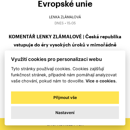
Evropské unie
LENKA ZLÁMALOVÁ
DNES • 15:05
KOMENTÁŘ LENKY ZLÁMALOVÉ | Česká republika
vstupuje do éry vysokých úroků v mimořádně
zranitelné pozici. Zatímco ekonomika roste jen
Využití cookies pro personalizaci webu
pomalým tempem, cena za státní dluhy stoupá k
Tyto stránky používají cookies. Cookies zajišťují
nebezpečné hranici. Babišův kabinet přesto plánuje
funkčnost stránek, případně nám pomáhají analyzovat
dál masivně utrácet na dluh za důchody a platy
vaše chování, pokud nám to dovolíte.
Více o cookies.
státních zaměstnanců. Může populistické rozdávání
zastavit až neúprosný trest od investorů a trhů?
Přijmout vše
Nastavení
CHCI NEWSLETTER
PŘEČÍST CELÝ ČLÁNEK