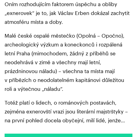
Oním rozhodujícím faktorem úspěchu a obliby
„exnerovek“ je to, jak Václav Erben dokázal zachytit
atmosféru místa a doby.
Malé české ospalé městečko (Opolná – Opočno),
archeologický výzkum a koneckonců i rozpálená
letní Praha (mimochodem, žádný z příběhů se
neodehrává v zimě a všechny mají letní,
prázdninovou náladu) – všechna ta místa mají
v příbězích o neodolatelném kapitánovi důležitou
roli a výtečnou „náladu“.
Totéž platí o lidech, o románových postavách,
zejména exnerovští vrazi jsou literární majstrštyky –
na první pohled docela obyčejní, milí lidé, jenže…