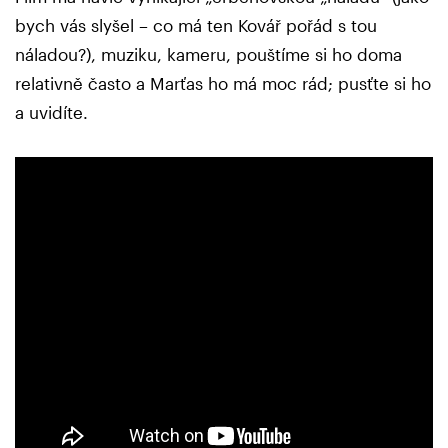
bych vás slyšel – co má ten Kovář pořád s tou
náladou?), muziku, kameru, pouštíme si ho doma
relativně často a Marťas ho má moc rád; pusťte si ho
a uvidíte.