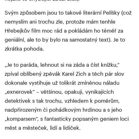
Svým způsobem jsou to takové literární Pelíšky (což
nemyslím ani trochu zle, protože mám tenhle
Hřebejkův film moc rád a pokládám ho téměř za
geniální, ale to by bylo na samostatný text). Je to
zkrátka pohoda.
„Je to paráda, lehnout si na záda a číst knížku,“
zpíval oblíbený zpěvák Karel Zich a těch pár slov
dokonale vystihuje už tolikrát zmíněnou náladu
„exnerovek“ – většinou, opakuji, vynikajících
detektivek s tak trochu, vzhledem k poměrům,
nadpřirozeným či pohádkovým hrdinou a s jeho
„komparsem“, s fantasticky popsaným geniem loci
měst a městeček, lidí a lidiček.