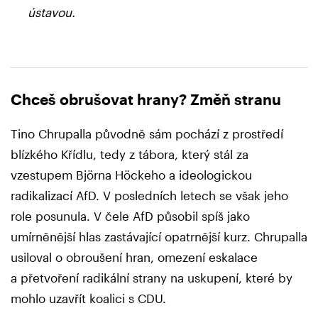
ústavou.
Chceš obrušovat hrany? Změň stranu
Tino Chrupalla původně sám pochází z prostředí
blízkého Křídlu, tedy z tábora, který stál za
vzestupem Björna Höckeho a ideologickou
radikalizací AfD. V posledních letech se však jeho
role posunula. V čele AfD působil spíš jako
umírněnější hlas zastávající opatrnější kurz. Chrupalla
usiloval o obroušení hran, omezení eskalace
a přetvoření radikální strany na uskupení, které by
mohlo uzavřít koalici s CDU.