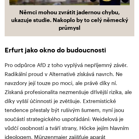
Němci mohou zvrátit jadernou chybu,
ukazuje studie. Nakoplo by to celý německý
průmysl
Erfurt jako okno do budoucnosti
Pro odpůrce AfD z toho vyplývá nepříjemný závěr.
Radikální proud v Alternativě získává navrch. Ne
navzdory její touze po moci, ale právě díky ní.
Získaná profesionalita nezmenšuje dřívější rizika, ale
díky vyšší účinnosti je zvětšuje. Extremistické
tendence přestaly být rušivým šumem, nyní jsou
součástí strategického uspořádání: Weidelová je
vůdčí osobností a tváří strany, Höcke jejím hlavním
ideologem, Münzenmaier zajišťuje aparát