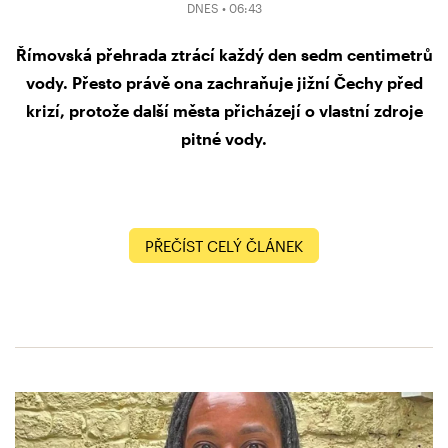
DNES • 06:43
Římovská přehrada ztrácí každý den sedm centimetrů
vody. Přesto právě ona zachraňuje jižní Čechy před
krizí, protože další města přicházejí o vlastní zdroje
pitné vody.
PŘEČÍST CELÝ ČLÁNEK