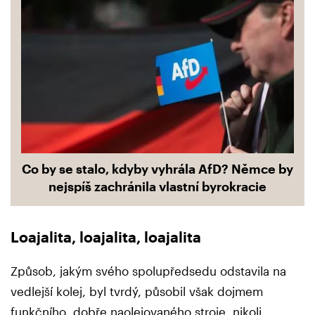
Co by se stalo, kdyby vyhrála AfD? Němce by
nejspíš zachránila vlastní byrokracie
Loajalita, loajalita, loajalita
Způsob, jakým svého spolupředsedu odstavila na
vedlejší kolej, byl tvrdý, působil však dojmem
funkčního, dobře naolejovaného stroje, nikoli