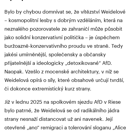
Bylo by chybou domnívat se, že vítězství Weidelové
– kosmopolitní lesby s dobrým vzděláním, která na
neznalého pozorovatele ze zahraničí může působit
jako solidní konzervativní politička – je úspěchem
buržoazně-konzervativního proudu ve straně. Tedy
jakési umírněnější, společensky a občansky
přijatelnější a ideologicky „detoxikované“ AfD.
Naopak. Vzešlo z mocenské architektury, v níž se
Weidelová opírá o síly, které obsahově určují tvrdší,
či dokonce extremistický kurz strany.
Již v lednu 2025 na spolkovém sjezdu AfD v Riese
bylo patrné, že Weidelová se od radikálního jádra
strany nesnaží distancovat už ani navenek. Její
otevřené „ano“ remigraci a tolerování sloganu „Alice