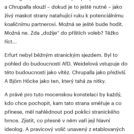
a Chrupalla slouží – dokud je to ještě nutné – jako
živý maskot strany natahující ruku k potenciálnímu
koaličnímu partnerovi. Možná se ještě bude hodit.
Možná ne. Zda „dožije“ do příštích voleb? Těžko
říct...
Erfurt nebyl běžným stranickým sjezdem. Byl to
pohled do budoucnosti AfD. Weidelová vstupuje do
této budoucnosti jako vítěz. Chrupalla jako přeživší.
A Björn Höcke jako ten, který tahá za nitky.
A právě pro tuto mocenskou konstelaci by každý,
kdo chce pochopit, kam tato strana směřuje a co
přinese, měl nahlédnout pod poklici stranického
hrnce. Zjistit, co přesně v něm vaří její hlavní
ideolog. A pravicový volič unavený z etablovaných