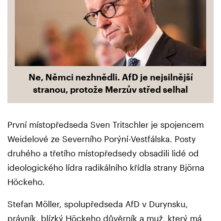
Ne, Němci nezhnědli. AfD je nejsilnější
stranou, protože Merzův střed selhal
První místopředseda Sven Tritschler je spojencem
Weidelové ze Severního Porýní-Vestfálska. Posty
druhého a třetího místopředsedy obsadili lidé od
ideologického lídra radikálního křídla strany Björna
Höckeho.
Stefan Möller, spolupředseda AfD v Durynsku,
právník, blízký Höckeho důvěrník a muž, který má