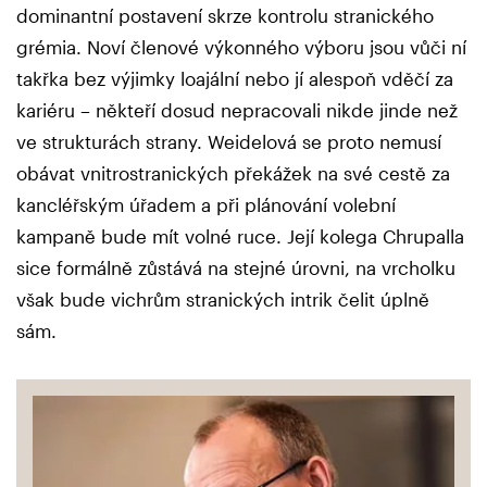
dominantní postavení skrze kontrolu stranického
grémia. Noví členové výkonného výboru jsou vůči ní
takřka bez výjimky loajální nebo jí alespoň vděčí za
kariéru – někteří dosud nepracovali nikde jinde než
ve strukturách strany. Weidelová se proto nemusí
obávat vnitrostranických překážek na své cestě za
kancléřským úřadem a při plánování volební
kampaně bude mít volné ruce. Její kolega Chrupalla
sice formálně zůstává na stejné úrovni, na vrcholku
však bude vichrům stranických intrik čelit úplně
sám.