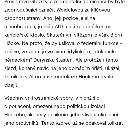
Přes drtivé vítězství a momentální dominanci by bylo
zjednodušující označit Weidelovou za klíčovou
osobnost strany. Ano, její pozice je silná
a neohrožená, je tváří AfD a její kandidátkou na
kancléřské křeslo. Skutečným vítězem je však Björn
Höcke. Ne proto, že by usiloval o federální funkce –
zdá se, že zatím je ve svém idylickém, „dokonale
německém“ Durynsku šťasten. Ale protože i tento
sjezd, konaný navíc na jeho domácím hřišti, ukázal,
že nikdo v Alternativě nedokáže Höckeho trvale
obejít.
Všechny vnitrostranické spory, v nichž šlo
o potlačení, omezení nebo politickou izolaci
Höckeho, skončily posílením jeho vlivu a eliminací
jeho protivníků. Tento vzorec už se opakoval tolikrát