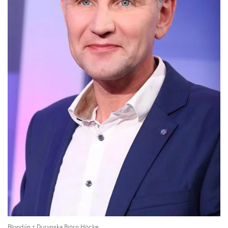
Blondýn z Durynska Björn Höcke