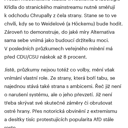
Křídla do stranického mainstreamu nutně směřují
k odchodu Chrupally z čela strany. Stane se to ve
chvíli, kdy se to Weidelové (a Höckemu) bude hodit.
Zároveň to demonstruje, do jaké míry Alternativa
sama sebe vnímá jako budoucí držitelku moci.
V posledních průzkumech veřejného mínění má
před CDU/CSU náskok až 8 procent.
Jistě, průzkumy nejsou totéž co volby, mění však
vnímání vlastní role. Ze strany, která boří tabu, se
najednou stává také strana s ambicemi. Řeč již není
o narušení systému, ale o jeho převzetí. Již není
třeba skrývat své skutečné záměry či obrušovat
ostré hrany. Přes notorická obvinění z extremismu
a desítky tisíc protestujících popularita AfD stále
roste.