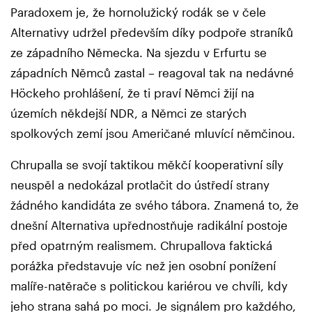
Paradoxem je, že hornolužický rodák se v čele
Alternativy udržel především díky podpoře straníků
ze západního Německa. Na sjezdu v Erfurtu se
západních Němců zastal – reagoval tak na nedávné
Höckeho prohlášení, že ti praví Němci žijí na
územích někdejší NDR, a Němci ze starých
spolkových zemí jsou Američané mluvící němčinou.
Chrupalla se svojí taktikou měkčí kooperativní síly
neuspěl a nedokázal protlačit do ústředí strany
žádného kandidáta ze svého tábora. Znamená to, že
dnešní Alternativa upřednostňuje radikální postoje
před opatrným realismem. Chrupallova faktická
porážka představuje víc než jen osobní ponížení
malíře-natěrače s politickou kariérou ve chvíli, kdy
jeho strana sahá po moci. Je signálem pro každého,