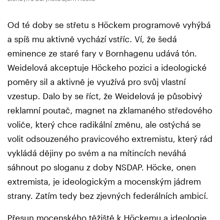
Od té doby se střetu s Höckem programově vyhýbá
a spíš mu aktivně vychází vstříc. Ví, že šedá
eminence ze staré fary v Bornhagenu udává tón.
Weidelová akceptuje Höckeho pozici a ideologické
poměry sil a aktivně je využívá pro svůj vlastní
vzestup. Dalo by se říct, že Weidelová je působivý
reklamní poutač, magnet na zklamaného středového
voliče, který chce radikální změnu, ale ostýchá se
volit odsouzeného pravicového extremistu, který rád
vykládá dějiny po svém a na mítincích neváhá
sáhnout po sloganu z doby NSDAP. Höcke, onen
extremista, je ideologickým a mocenským jádrem
strany. Zatím tedy bez zjevných federálních ambicí.
Přesun mocenského těžiště k Höckemu a ideologie