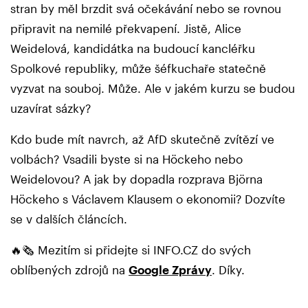
stran by měl brzdit svá očekávání nebo se rovnou
připravit na nemilé překvapení. Jistě, Alice
Weidelová, kandidátka na budoucí kancléřku
Spolkové republiky, může šéfkuchaře statečně
vyzvat na souboj. Může. Ale v jakém kurzu se budou
uzavírat sázky?
Kdo bude mít navrch, až AfD skutečně zvítězí ve
volbách? Vsadili byste si na Höckeho nebo
Weidelovou? A jak by dopadla rozprava Björna
Höckeho s Václavem Klausem o ekonomii? Dozvíte
se v dalších článcích.
🔥🗞️ Mezitím si přidejte si INFO.CZ do svých
oblíbených zdrojů na
Google Zprávy
. Díky.