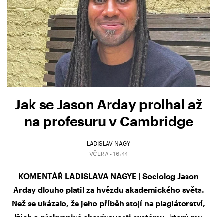
Jak se Jason Arday prolhal až
na profesuru v Cambridge
LADISLAV NAGY
VČERA • 16:44
KOMENTÁŘ LADISLAVA NAGYE | Sociolog Jason
Arday dlouho platil za hvězdu akademického světa.
Než se ukázalo, že jeho příběh stojí na plagiátorství,
lžích a překvapivé shovívavosti systému, který mu