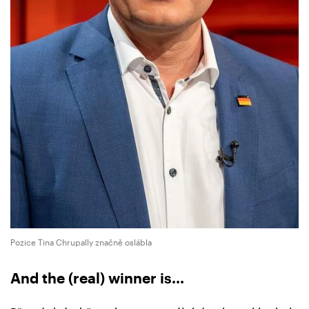
Pozice Tina Chrupally značně oslábla
And the (real) winner is...