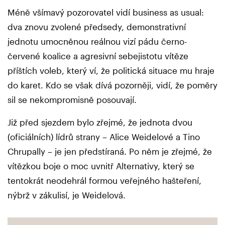
Méně všímavý pozorovatel vidí business as usual:
dva znovu zvolené předsedy, demonstrativní
jednotu umocněnou reálnou vizí pádu černo-
červené koalice a agresivní sebejistotu vítěze
příštích voleb, který ví, že politická situace mu hraje
do karet. Kdo se však dívá pozorněji, vidí, že poměry
sil se nekompromisně posouvají.
Již před sjezdem bylo zřejmé, že jednota dvou
(oficiálních) lídrů strany – Alice Weidelové a Tino
Chrupally – je jen předstíraná. Po něm je zřejmé, že
vítězkou boje o moc uvnitř Alternativy, který se
tentokrát neodehrál formou veřejného hašteření,
nýbrž v zákulisí, je Weidelová.