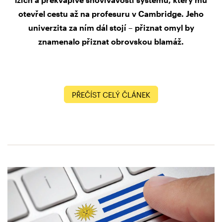
otevřel cestu až na profesuru v Cambridge. Jeho
univerzita za ním dál stojí – přiznat omyl by
znamenalo přiznat obrovskou blamáž.
PŘEČÍST CELÝ ČLÁNEK