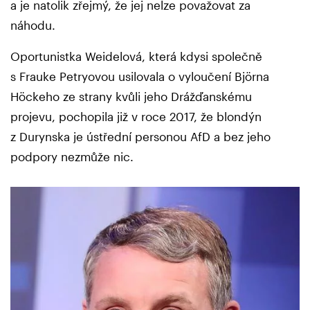
a je natolik zřejmý, že jej nelze považovat za
náhodu.
Oportunistka Weidelová, která kdysi společně
s Frauke Petryovou usilovala o vyloučení Björna
Höckeho ze strany kvůli jeho Drážďanskému
projevu, pochopila již v roce 2017, že blondýn
z Durynska je ústřední personou AfD a bez jeho
podpory nezmůže nic.