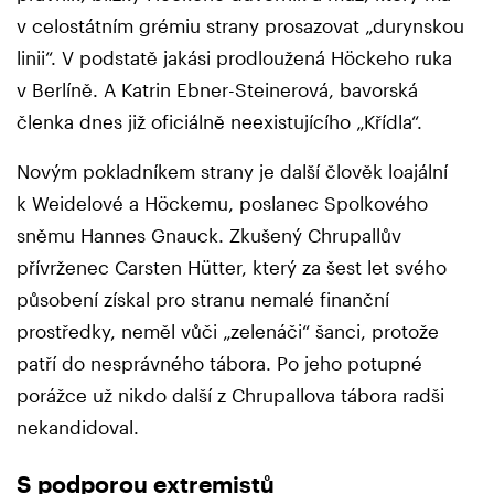
v celostátním grémiu strany prosazovat „durynskou
linii“. V podstatě jakási prodloužená Höckeho ruka
v Berlíně. A Katrin Ebner-Steinerová, bavorská
členka dnes již oficiálně neexistujícího „Křídla“.
Novým pokladníkem strany je další člověk loajální
k Weidelové a Höckemu, poslanec Spolkového
sněmu Hannes Gnauck. Zkušený Chrupallův
přívrženec Carsten Hütter, který za šest let svého
působení získal pro stranu nemalé finanční
prostředky, neměl vůči „zelenáči“ šanci, protože
patří do nesprávného tábora. Po jeho potupné
porážce už nikdo další z Chrupallova tábora radši
nekandidoval.
S podporou extremistů