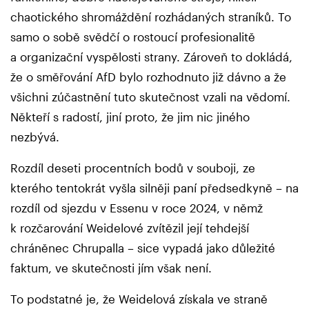
chaotického shromáždění rozhádaných straníků. To
samo o sobě svědčí o rostoucí profesionalitě
a organizační vyspělosti strany. Zároveň to dokládá,
že o směřování AfD bylo rozhodnuto již dávno a že
všichni zúčastnění tuto skutečnost vzali na vědomí.
Někteří s radostí, jiní proto, že jim nic jiného
nezbývá.
Rozdíl deseti procentních bodů v souboji, ze
kterého tentokrát vyšla silněji paní předsedkyně – na
rozdíl od sjezdu v Essenu v roce 2024, v němž
k rozčarování Weidelové zvítězil její tehdejší
chráněnec Chrupalla – sice vypadá jako důležité
faktum, ve skutečnosti jím však není.
To podstatné je, že Weidelová získala ve straně